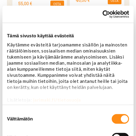
46,00 €
OSTA
55,00 €
OSTA
Tämä sivusto käyttää evästeitä
Käytämme evästeitä tarjoamamme sisällön ja mainosten
räätälöimiseen, sosiaalisen median ominaisuuksien
tukemiseen ja kävijämäärämme analysoimiseen. Lisäksi
jaamme sosiaalisen median, mainosalan ja analytiikka-
alan kumppaneillemme tietoja siitä, miten käytät
sivustoamme. Kumppanimme voivat yhdistää näitä
tietoja muihin tietoihin, joita olet antanut heille tai joita
on kerätty, kun olet käyttänyt heidän palvelujaan.
Mickey Mouse Shorts -
Minnie Mouse - lompakko
lompakko
Lisätietoja:
jarimaki.fi/tietosuoja
36,00 €
Suostumuksen
OSTA
42,00 €
OSTA
valinta
Välttämätön