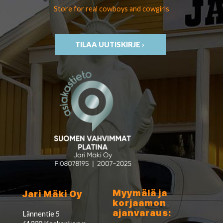
Store for real cowboys
and cowgirls
TILAA UUTISKIRJE ›
Myymälä ja
Jari Mäki Oy
korjaamon
ajanvaraus:
Lännentie 5