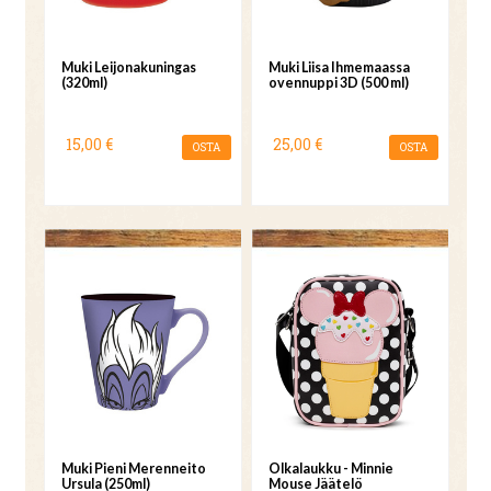
Muki Leijonakuningas
Muki Liisa Ihmemaassa
(320ml)
ovennuppi 3D (500 ml)
15,00 €
25,00 €
OSTA
OSTA
Muki Pieni Merenneito
Olkalaukku - Minnie
Ursula (250ml)
Mouse Jäätelö