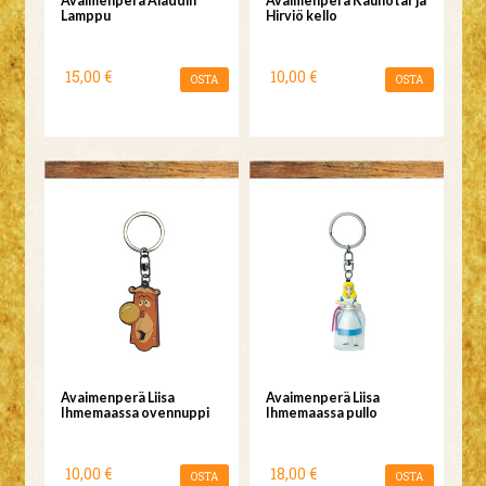
Avaimenperä Aladdin
Avaimenperä Kaunotar ja
Lamppu
Hirviö kello
15,00 €
10,00 €
OSTA
OSTA
Avaimenperä Liisa
Avaimenperä Liisa
Ihmemaassa ovennuppi
Ihmemaassa pullo
10,00 €
18,00 €
OSTA
OSTA