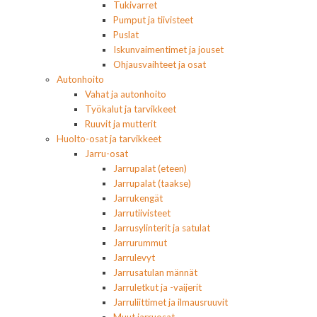
Tukivarret
Pumput ja tiivisteet
Puslat
Iskunvaimentimet ja jouset
Ohjausvaihteet ja osat
Autonhoito
Vahat ja autonhoito
Työkalut ja tarvikkeet
Ruuvit ja mutterit
Huolto-osat ja tarvikkeet
Jarru-osat
Jarrupalat (eteen)
Jarrupalat (taakse)
Jarrukengät
Jarrutiivisteet
Jarrusylinterit ja satulat
Jarrurummut
Jarrulevyt
Jarrusatulan männät
Jarruletkut ja -vaijerit
Jarruliittimet ja ilmausruuvit