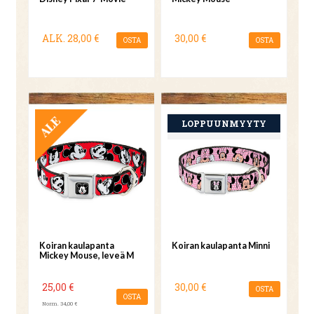
ALK.
28,00 €
30,00 €
OSTA
OSTA
TARJOUS
Koiran kaulapanta
Koiran kaulapanta Minni
Mickey Mouse, leveä M
25,00 €
30,00 €
OSTA
OSTA
Norm. 34,00 €