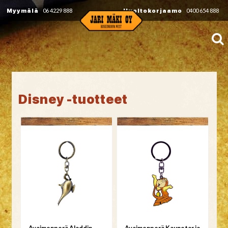
Myymälä
06 4229 888
Huoltokorjaamo
0400 654 888
Disney -tuotteet