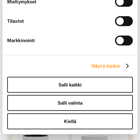
Mieltymykset
Tilastot
Markkinointi
Näytä tiedot
Minnie Mouse Bow -
Muki Frozen2 Olaf
lompakko
(250ml)
Salli kaikki
42,00 €
15,00 €
OSTA
OSTA
Salli valinta
Kiellä