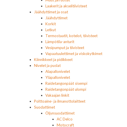
Muut jarruosat
Laakerit ja akselitiivisteet
Jäähdyttimet ja osat
Jäähdyttimet
Korkit
Letkut
Termostaatit, kotelot, tiivisteet
Lämpötila-anturit
Vesipumput ja tiivisteet
Vapaatuulettimet ja viskokytkimet
Kiinnikkeet ja pidikkeet
Nivelet ja puslat
Alapallonivelet
Yläpallonivelet
Raidetangonpäät sisempi
Raidetangonpäät ulompi
Vakaajan linkit
Polttoaine- ja ilmanottolaitteet
Suodattimet
Öljynsuodattimet
AC Delco
Motocraft