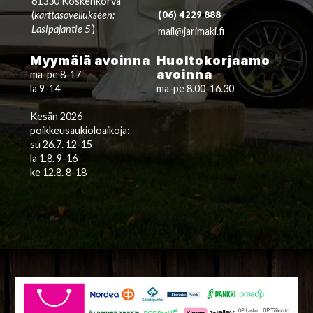
61330 Koskenkorva
(
karttasovellukseen:
(06) 4229 888
Lasipajantie 5
)
mail@jarimaki.fi
Myymälä avoinna
Huoltokorjaamo
avoinna
ma-pe 8-17
la 9-14
ma-pe 8.00-16.30
Kesän 2026
poikkeusaukioloaikoja:
su 26.7. 12-15
la 1.8. 9-16
ke 12.8. 8-18