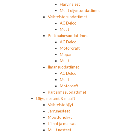
Harvinaiset
Muut öljynsuodattimet
Vaihteistosuodattimet
AC Delco
Muut
Polttoainesuodattimet
AC Delco
Motorcraft
Mopar
Muut
Ilmansuodattimet
AC Delco
Muut
Motorcaft
Raitisilmasuodattimet
Öljyt, nesteet & maalit
Vaihteistoöljyt
Jarrunesteet
Moottoriöljyt
Liimat ja massat
Muut nesteet