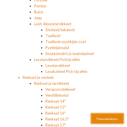
Chrysler
Pontiac
Buick
Jeep
Lasit, ikkunatarvikkeet
Sivulasit/takalasit
Tuulilasit
Tuulilasin pyyhkijän osat
Pyyhkijänsulat
Sivulasivisiirit ja tuuliohjaimet
Lavatarvikkeet PickUp:eihin
Lavatarvikkeet
Lavakatteet Pick Up:eihin
Renkaat ja vanteet
Renkaat ja tarvikkeet
Varapyörätelineet
Venttiilinhatut
Renkaat 14"
Renkaat 15"
Renkaat 16"
Renkaat 16,5"
Tilaa uutiskirje ›
Renkaat 17"