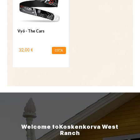
Vyö - The Cars
32,00 €
OSTA
Welcome to
Koskenkorva
West
Ranch