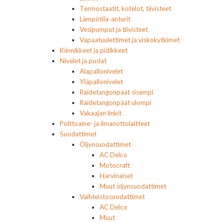
Termostaatit, kotelot, tiivisteet
Lämpötila-anturit
Vesipumput ja tiivisteet
Vapaatuulettimet ja viskokytkimet
Kiinnikkeet ja pidikkeet
Nivelet ja puslat
Alapallonivelet
Yläpallonivelet
Raidetangonpäät sisempi
Raidetangonpäät ulompi
Vakaajan linkit
Polttoaine- ja ilmanottolaitteet
Suodattimet
Öljynsuodattimet
AC Delco
Motocraft
Harvinaiset
Muut öljynsuodattimet
Vaihteistosuodattimet
AC Delco
Muut