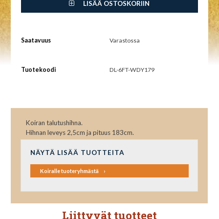
LISÄÄ OSTOSKORIIN
Saatavuus
Varastossa
Tuotekoodi
DL-6FT-WDY179
Koiran talutushihna.
Hihnan leveys 2,5cm ja pituus 183cm.
NÄYTÄ LISÄÄ TUOTTEITA
Koiralle tuoteryhmästä
Liittyvät tuotteet