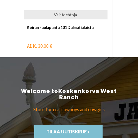
Vaihtoehtoja
Koiran kaulapanta 101 Dalmatialaista
ALK.
30,00 €
Welcome to
Koskenkorva
West
Ranch
Store for real cowboys
and cowgirls
TILAA UUTISKIRJE ›