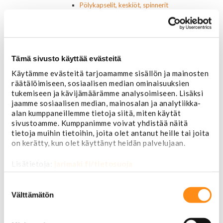
Pölykapselit, keskiöt, spinnerit
Vannetarvikkeet
14 tuumaiset vanteet
15 tuumaiset vanteet
16 tuumaiset vanteet
17 tuumaiset vanteet
Tämä sivusto käyttää evästeitä
18 tuumaiset vanteet
Käytämme evästeitä tarjoamamme sisällön ja mainosten
20 tuumaiset vanteet
räätälöimiseen, sosiaalisen median ominaisuuksien
22 tuumaiset vanteet
tukemiseen ja kävijämäärämme analysoimiseen. Lisäksi
24 tuumaiset vanteet
jaamme sosiaalisen median, mainosalan ja analytiikka-
Sisusta
alan kumppaneillemme tietoja siitä, miten käytät
Ehosteet
sivustoamme. Kumppanimme voivat yhdistää näitä
Istuimet ja tarvikkeet
tietoja muihin tietoihin, joita olet antanut heille tai joita
Lattiamatot
on kerätty, kun olet käyttänyt heidän palvelujaan.
Ratit ja ratinpäälliset
Ratit
Lisätietoja:
jarimaki.fi/tietosuoja
Ratinpäälliset
Radioadapterit ja johtosarjat
Suostumuksen
Sisustan puuosat
valinta
Välttämätön
Muut sisustan osat
Valot ja polttimot