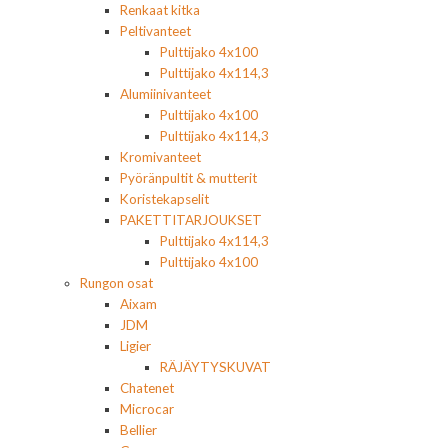
Renkaat kitka
Peltivanteet
Pulttijako 4x100
Pulttijako 4x114,3
Alumiinivanteet
Pulttijako 4x100
Pulttijako 4x114,3
Kromivanteet
Pyöränpultit & mutterit
Koristekapselit
PAKETTITARJOUKSET
Pulttijako 4x114,3
Pulttijako 4x100
Rungon osat
Aixam
JDM
Ligier
RÄJÄYTYSKUVAT
Chatenet
Microcar
Bellier