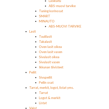
Lasikuitu
ABS-muovi tarvike
Tuning korinosat
SMART
MINAUTO
ABS-MUOVI TARVIKE
Lasit
Tuulilasit
Takalasit
Oven lasit oikea
Oven lasit vasen
Sivulasit oikea
Sivulasit vasen
Ikkunan tiivisteet
Peilit
Sivupeilit
Peilin osat
Tarrat, merkit, logot, listat yms.
Tarrat
Logot & merkit
Listat
Valot