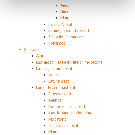
Jeep
Lincoln
Muut
Parkit / Vilkut
Sumu- ja peruutusvalot
Sivuvalot ja markerit
Polttimot
Sähköosat
Akut
Lasinnostin- ja keskuslukon moottorit
Laturit ja laturin osat
Laturit
Laturin osat
Lämmitys ja ilmastointi
Etuvastukset
Kennot
Kompressorit ja osat
Käyttöpaneelit / kytkimet
Moottorit
Ilmastoinnin osat
Muut