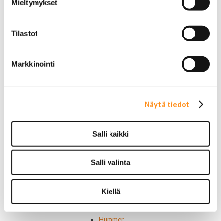
Valosarjat
Mieltymykset
Ajovalot
Cadillac
Chevorlet P/U
Tilastot
Corvette
Chevrolet muut
Markkinointi
Chrysler
Dodge
Ford P/U
Ford muut
Näytä tiedot
Lincoln
Hummer
Jeep
Salli kaikki
Takavalot
Cadillac
Chevrolet
Salli valinta
Corvette
Chrysler
Dodge
Kiellä
Ford P/U
Ford muut
Hummer