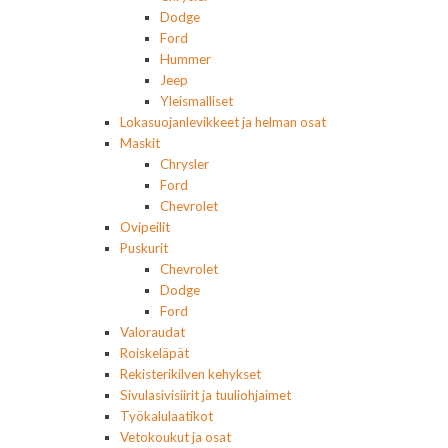
Dodge
Ford
Hummer
Jeep
Yleismalliset
Lokasuojanlevikkeet ja helman osat
Maskit
Chrysler
Ford
Chevrolet
Ovipeilit
Puskurit
Chevrolet
Dodge
Ford
Valoraudat
Roiskeläpät
Rekisterikilven kehykset
Sivulasivisiirit ja tuuliohjaimet
Työkalulaatikot
Vetokoukut ja osat