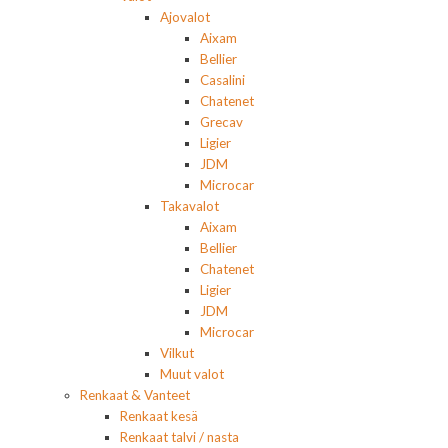
Ajovalot
Aixam
Bellier
Casalini
Chatenet
Grecav
Ligier
JDM
Microcar
Takavalot
Aixam
Bellier
Chatenet
Ligier
JDM
Microcar
Vilkut
Muut valot
Renkaat & Vanteet
Renkaat kesä
Renkaat talvi / nasta