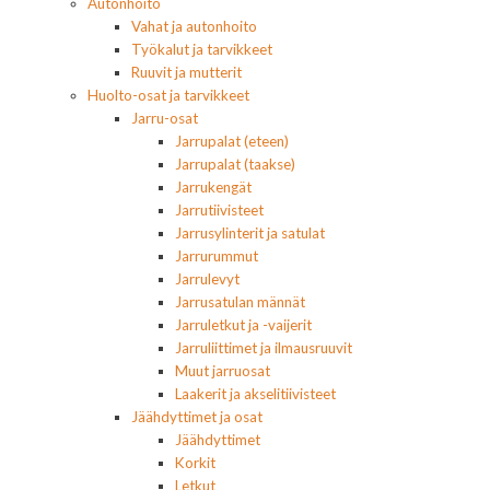
Autonhoito
Vahat ja autonhoito
Työkalut ja tarvikkeet
Ruuvit ja mutterit
Huolto-osat ja tarvikkeet
Jarru-osat
Jarrupalat (eteen)
Jarrupalat (taakse)
Jarrukengät
Jarrutiivisteet
Jarrusylinterit ja satulat
Jarrurummut
Jarrulevyt
Jarrusatulan männät
Jarruletkut ja -vaijerit
Jarruliittimet ja ilmausruuvit
Muut jarruosat
Laakerit ja akselitiivisteet
Jäähdyttimet ja osat
Jäähdyttimet
Korkit
Letkut