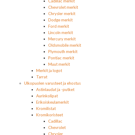
Cadillac merkit
Chevrolet merkit
Chrysler merkit
Dodge merkit
Ford merkit
Lincoln merkit
Mercury merkit
Oldsmobile merkit
Plymouth merkit
Pontiac merkit
Muut merkit
Merkit ja logot
Tarrat
Ulkopuolen varusteet ja ehostus
Astinlaudat ja -putket
Aurinkolipat
Erikoiskeulamerkit
Kromilistat
Kromikoristeet
Cadillac
Chevrolet
Chrysler