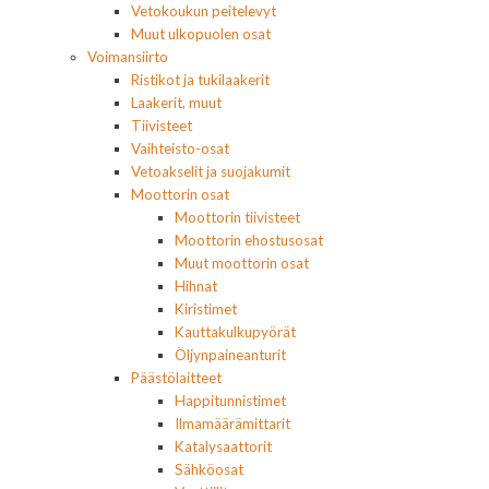
Vetokoukun peitelevyt
Muut ulkopuolen osat
Voimansiirto
Ristikot ja tukilaakerit
Laakerit, muut
Tiivisteet
Vaihteisto-osat
Vetoakselit ja suojakumit
Moottorin osat
Moottorin tiivisteet
Moottorin ehostusosat
Muut moottorin osat
Hihnat
Kiristimet
Kauttakulkupyörät
Öljynpaineanturit
Päästölaitteet
Happitunnistimet
Ilmamäärämittarit
Katalysaattorit
Sähköosat