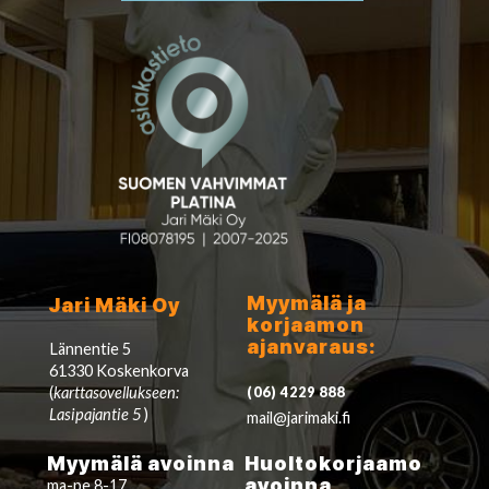
Myymälä ja
Jari Mäki Oy
korjaamon
ajanvaraus:
Lännentie 5
61330 Koskenkorva
(
karttasovellukseen:
(06) 4229 888
Lasipajantie 5
)
mail@jarimaki.fi
Myymälä avoinna
Huoltokorjaamo
avoinna
ma-pe 8-17