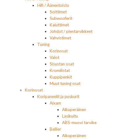
Hifi / Äänentoisto
Soittimet
Subwooferit
Kaiuttimet
Johdot / pientarvikkeet
Vahvistimet
Tuning
Korinosat
Valot
Sisustan osat
Kromilistat
Kuppipenkit
Muut tuning osat
Korinosat
Koripaneelit ja puskurit
Aixam
Alkuperäinen
Lasikuitu
ABS-muovi tarvike
Bellier
Alkuperäinen