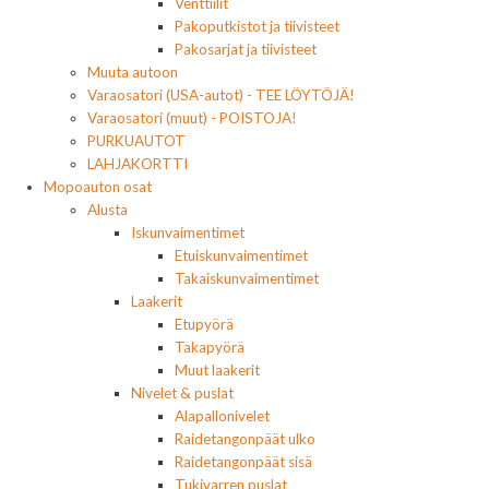
Venttiilit
Pakoputkistot ja tiivisteet
Pakosarjat ja tiivisteet
Muuta autoon
Varaosatori (USA-autot) - TEE LÖYTÖJÄ!
Varaosatori (muut) - POISTOJA!
PURKUAUTOT
LAHJAKORTTI
Mopoauton osat
Alusta
Iskunvaimentimet
Etuiskunvaimentimet
Takaiskunvaimentimet
Laakerit
Etupyörä
Takapyörä
Muut laakerit
Nivelet & puslat
Alapallonivelet
Raidetangonpäät ulko
Raidetangonpäät sisä
Tukivarren puslat