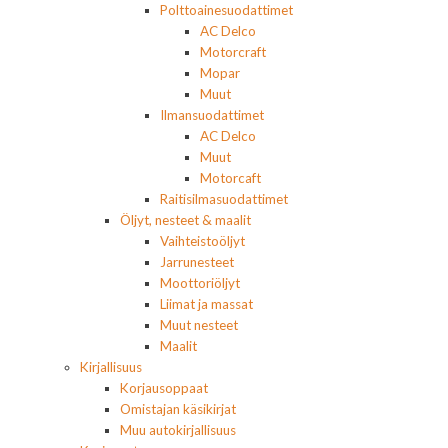
Polttoainesuodattimet
AC Delco
Motorcraft
Mopar
Muut
Ilmansuodattimet
AC Delco
Muut
Motorcaft
Raitisilmasuodattimet
Öljyt, nesteet & maalit
Vaihteistoöljyt
Jarrunesteet
Moottoriöljyt
Liimat ja massat
Muut nesteet
Maalit
Kirjallisuus
Korjausoppaat
Omistajan käsikirjat
Muu autokirjallisuus