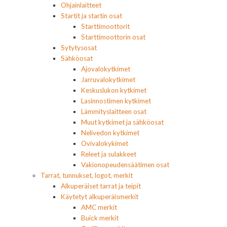
Ohjainlaitteet
Startit ja startin osat
Starttimoottorit
Starttimoottorin osat
Sytytysosat
Sähköosat
Ajovalokytkimet
Jarruvalokytkimet
Keskuslukon kytkimet
Lasinnostimen kytkimet
Lämmityslaitteen osat
Muut kytkimet ja sähköosat
Nelivedon kytkimet
Ovivalokykimet
Releet ja sulakkeet
Vakionopeudensäätimen osat
Tarrat, tunnukset, logot, merkit
Alkuperäiset tarrat ja teipit
Käytetyt alkuperäismerkit
AMC merkit
Buick merkit