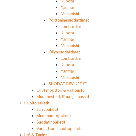
Kubota
Yanmar
Mitsubishi
Polttoainesuodattimet
Lombardini
Kubota
Yanmar
Mitsubishi
Öljynsuodattimet
Lombardini
Kubota
Yanmar
Mitsubishi
SUODATINPAKETIT
Öljyt moottori & vaihteisto
Muut nesteet, liimat ja massat
Huoltopaketit
Jarrupaketit
Muut huoltopaketit
Suodatinpaketit
Variaattorin huoltopaketit
Hifi & Tuning