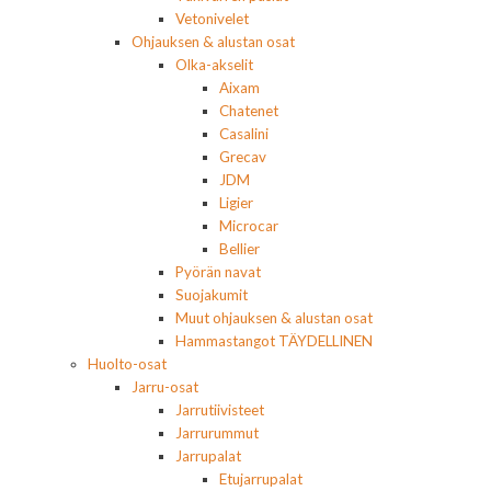
Vetonivelet
Ohjauksen & alustan osat
Olka-akselit
Aixam
Chatenet
Casalini
Grecav
JDM
Ligier
Microcar
Bellier
Pyörän navat
Suojakumit
Muut ohjauksen & alustan osat
Hammastangot TÄYDELLINEN
Huolto-osat
Jarru-osat
Jarrutiivisteet
Jarrurummut
Jarrupalat
Etujarrupalat