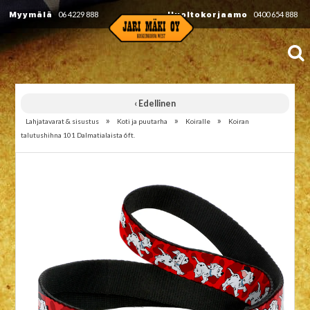
Myymälä
06 4229 888
Huoltokorjaamo
0400 654 888
‹ Edellinen
»
»
»
Lahjatavarat & sisustus
Koti ja puutarha
Koiralle
Koiran
talutushihna 101 Dalmatialaista 6ft.