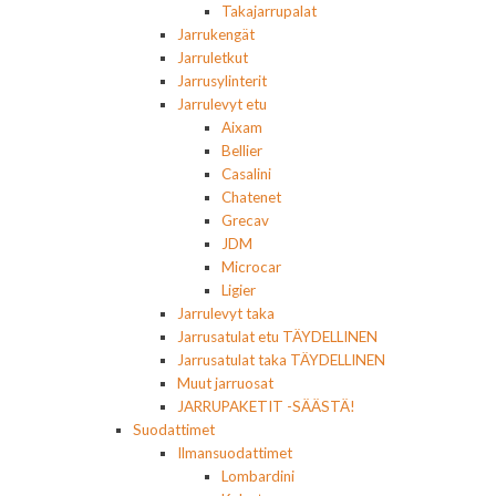
Takajarrupalat
Jarrukengät
Jarruletkut
Jarrusylinterit
Jarrulevyt etu
Aixam
Bellier
Casalini
Chatenet
Grecav
JDM
Microcar
Ligier
Jarrulevyt taka
Jarrusatulat etu TÄYDELLINEN
Jarrusatulat taka TÄYDELLINEN
Muut jarruosat
JARRUPAKETIT -SÄÄSTÄ!
Suodattimet
Ilmansuodattimet
Lombardini