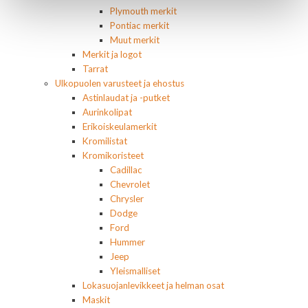
Plymouth merkit
Pontiac merkit
Muut merkit
Merkit ja logot
Tarrat
Ulkopuolen varusteet ja ehostus
Astinlaudat ja -putket
Aurinkolipat
Erikoiskeulamerkit
Kromilistat
Kromikoristeet
Cadillac
Chevrolet
Chrysler
Dodge
Ford
Hummer
Jeep
Yleismalliset
Lokasuojanlevikkeet ja helman osat
Maskit