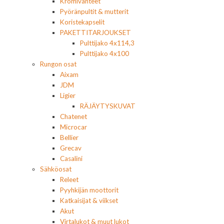
Kromivanteet
Pyöränpultit & mutterit
Koristekapselit
PAKETTITARJOUKSET
Pulttijako 4x114,3
Pulttijako 4x100
Rungon osat
Aixam
JDM
Ligier
RÄJÄYTYSKUVAT
Chatenet
Microcar
Bellier
Grecav
Casalini
Sähköosat
Releet
Pyyhkijän moottorit
Katkaisijat & viikset
Akut
Virtalukot & muut lukot