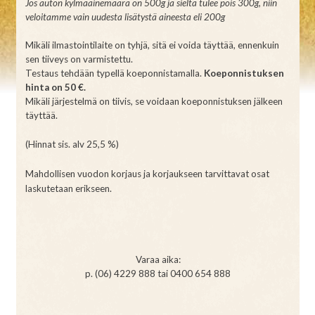
Jos auton kylmäainemäärä on 500g ja sieltä tulee pois 300g, niin
veloitamme vain uudesta lisätystä aineesta eli 200g
Mikäli ilmastointilaite on tyhjä, sitä ei voida täyttää, ennenkuin
sen tiiveys on varmistettu.
Testaus tehdään typellä koeponnistamalla.
Koeponnistuksen
hinta on 50 €.
Mikäli järjestelmä on tiivis, se voidaan koeponnistuksen jälkeen
täyttää.
(Hinnat sis. alv 25,5 %)
Mahdollisen vuodon korjaus ja korjaukseen tarvittavat osat
laskutetaan erikseen.
Varaa aika:
p. (06) 4229 888 tai 0400 654 888