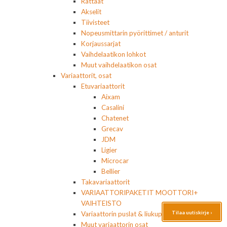
Rattaat
Akselit
Tiivisteet
Nopeusmittarin pyörittimet / anturit
Korjaussarjat
Vaihdelaatikon lohkot
Muut vaihdelaatikon osat
Variaattorit, osat
Etuvariaattorit
Aixam
Casalini
Chatenet
Grecav
JDM
Ligier
Microcar
Bellier
Takavariaattorit
VARIAATTORIPAKETIT MOOTTORI+
VAIHTEISTO
Tilaa uutiskirje ›
Variaattorin puslat & liukupalat
Muut variaattorin osat