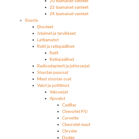
20 tuumaiset vanteet
22 tuumaiset vanteet
24 tuumaiset vanteet
Sisusta
Ehosteet
Istuimet ja tarvikkeet
Lattiamatot
Ratit ja ratinpäälliset
Ratit
Ratinpäälliset
Radioadapterit ja johtosarjat
Sisustan puuosat
Muut sisustan osat
Valot ja polttimot
Valosarjat
Ajovalot
Cadillac
Chevorlet P/U
Corvette
Chevrolet muut
Chrysler
Dodge