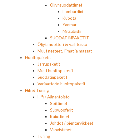
Öljynsuodattimet
Lombardini
Kubota
Yanmar
Mitsubishi
SUODATINPAKETIT
Öljyt moottori & vaihteisto
Muut nesteet, liimat ja massat
Huoltopaketit
Jarrupaketit
Muut huoltopaketit
Suodatinpaketit
Variaattorin huoltopaketit
Hifi & Tuning
Hifi / Äänentoisto
Soittimet
Subwooferit
Kaiuttimet
Johdot / pientarvikkeet
Vahvistimet
Tuning