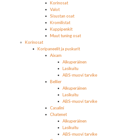
Korinosat
Valot
Sisustan osat
Kromilistat
Kuppipenkit
Muut tuning osat
Korinosat
Koripaneelit ja puskurit
Aixam
Alkuperäinen
Lasikuitu
ABS-muovi tarvike
Bellier
Alkuperäinen
Lasikuitu
ABS-muovi tarvike
Casalini
Chatenet
Alkuperäinen
Lasikuitu
ABS-muovi tarvike