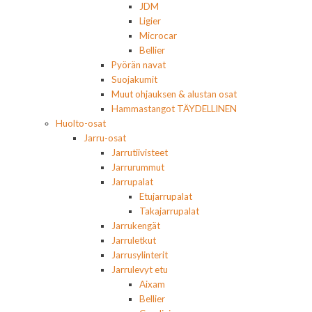
JDM
Ligier
Microcar
Bellier
Pyörän navat
Suojakumit
Muut ohjauksen & alustan osat
Hammastangot TÄYDELLINEN
Huolto-osat
Jarru-osat
Jarrutiivisteet
Jarrurummut
Jarrupalat
Etujarrupalat
Takajarrupalat
Jarrukengät
Jarruletkut
Jarrusylinterit
Jarrulevyt etu
Aixam
Bellier