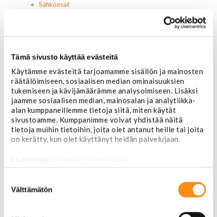
Sähköosat
Akut
Lasinnostin- ja keskuslukon moottorit
Laturit ja laturin osat
Laturit
Laturin osat
Tämä sivusto käyttää evästeitä
Lämmitys ja ilmastointi
Käytämme evästeitä tarjoamamme sisällön ja mainosten
Etuvastukset
räätälöimiseen, sosiaalisen median ominaisuuksien
Kennot
tukemiseen ja kävijämäärämme analysoimiseen. Lisäksi
Kompressorit ja osat
jaamme sosiaalisen median, mainosalan ja analytiikka-
Käyttöpaneelit / kytkimet
alan kumppaneillemme tietoja siitä, miten käytät
Moottorit
sivustoamme. Kumppanimme voivat yhdistää näitä
Ilmastoinnin osat
tietoja muihin tietoihin, joita olet antanut heille tai joita
Muut
on kerätty, kun olet käyttänyt heidän palvelujaan.
Ohjainlaitteet
Startit ja startin osat
Lisätietoja:
jarimaki.fi/tietosuoja
Starttimoottorit
Starttimoottorin osat
Suostumuksen
Sytytysosat
valinta
Välttämätön
Sähköosat
Ajovalokytkimet