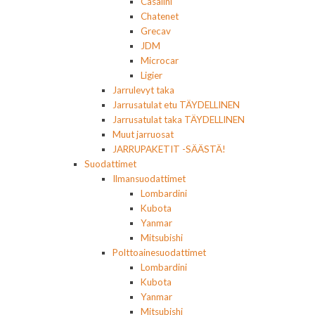
Casalini
Chatenet
Grecav
JDM
Microcar
Ligier
Jarrulevyt taka
Jarrusatulat etu TÄYDELLINEN
Jarrusatulat taka TÄYDELLINEN
Muut jarruosat
JARRUPAKETIT -SÄÄSTÄ!
Suodattimet
Ilmansuodattimet
Lombardini
Kubota
Yanmar
Mitsubishi
Polttoainesuodattimet
Lombardini
Kubota
Yanmar
Mitsubishi