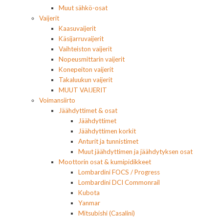
Muut sähkö-osat
Vaijerit
Kaasuvaijerit
Käsijarruvaijerit
Vaihteiston vaijerit
Nopeusmittarin vaijerit
Konepeiton vaijerit
Takaluukun vaijerit
MUUT VAIJERIT
Voimansiirto
Jäähdyttimet & osat
Jäähdyttimet
Jäähdyttimen korkit
Anturit ja tunnistimet
Muut jäähdyttimen ja jäähdytyksen osat
Moottorin osat & kumipidikkeet
Lombardini FOCS / Progress
Lombardini DCI Commonrail
Kubota
Yanmar
Mitsubishi (Casalini)