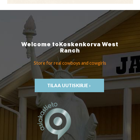
Welcome to
Koskenkorva
West
Ranch
Store for real cowboys
and cowgirls
TILAA UUTISKIRJE ›