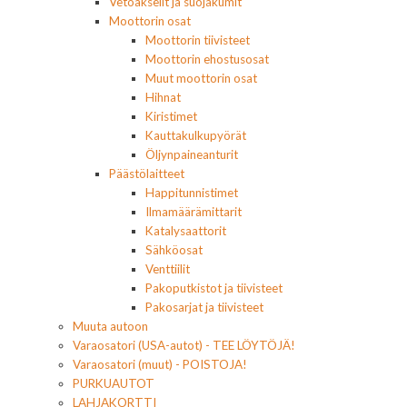
Vetoakselit ja suojakumit
Moottorin osat
Moottorin tiivisteet
Moottorin ehostusosat
Muut moottorin osat
Hihnat
Kiristimet
Kauttakulkupyörät
Öljynpaineanturit
Päästölaitteet
Happitunnistimet
Ilmamäärämittarit
Katalysaattorit
Sähköosat
Venttiilit
Pakoputkistot ja tiivisteet
Pakosarjat ja tiivisteet
Muuta autoon
Varaosatori (USA-autot) - TEE LÖYTÖJÄ!
Varaosatori (muut) - POISTOJA!
PURKUAUTOT
LAHJAKORTTI