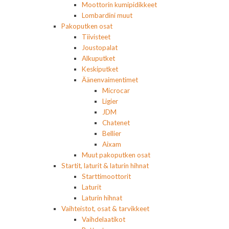
Moottorin kumipidikkeet
Lombardini muut
Pakoputken osat
Tiivisteet
Joustopalat
Alkuputket
Keskiputket
Äänenvaimentimet
Microcar
Ligier
JDM
Chatenet
Bellier
Aixam
Muut pakoputken osat
Startit, laturit & laturin hihnat
Starttimoottorit
Laturit
Laturin hihnat
Vaihteistot, osat & tarvikkeet
Vaihdelaatikot