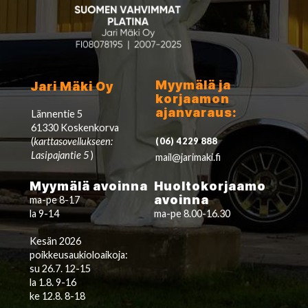
Myymälä ja
Jari Mäki Oy
korjaamon
ajanvaraus:
Lännentie 5
61330 Koskenkorva
(
karttasovellukseen:
(06) 4229 888
Lasipajantie 5
)
mail@jarimaki.fi
Myymälä avoinna
Huoltokorjaamo
avoinna
ma-pe 8-17
la 9-14
ma-pe 8.00-16.30
Kesän 2026
poikkeusaukioloaikoja:
su 26.7. 12-15
la 1.8. 9-16
ke 12.8. 8-18