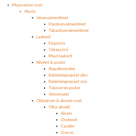
Mopoauton osat
Alusta
Iskunvaimentimet
Etuiskunvaimentimet
Takaiskunvaimentimet
Laakerit
Etupyörä
Takapyörä
Muut laakerit
Nivelet & puslat
Alapallonivelet
Raidetangonpäät ulko
Raidetangonpäät sisä
Tukivarren puslat
Vetonivelet
Ohjauksen & alustan osat
Olka-akselit
Aixam
Chatenet
Casalini
Grecav