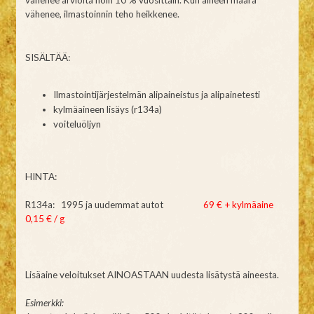
vähenee, ilmastoinnin teho heikkenee.
SISÄLTÄÄ:
Ilmastointijärjestelmän alipaineistus ja alipainetesti
kylmäaineen lisäys (r134a)
voiteluöljyn
HINTA:
R134a: 1995 ja uudemmat autot
69 € + kylmäaine
0,15 € / g
Lisäaine veloitukset AINOASTAAN uudesta lisätystä aineesta.
Esimerkki: