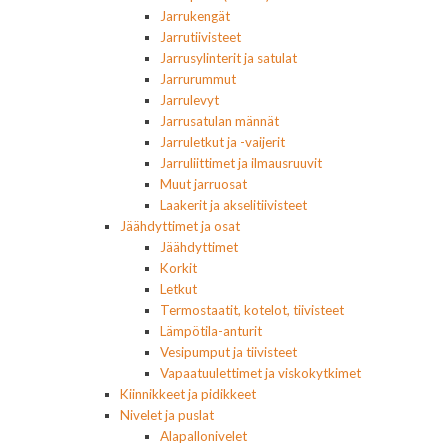
Jarrukengät
Jarrutiivisteet
Jarrusylinterit ja satulat
Jarrurummut
Jarrulevyt
Jarrusatulan männät
Jarruletkut ja -vaijerit
Jarruliittimet ja ilmausruuvit
Muut jarruosat
Laakerit ja akselitiivisteet
Jäähdyttimet ja osat
Jäähdyttimet
Korkit
Letkut
Termostaatit, kotelot, tiivisteet
Lämpötila-anturit
Vesipumput ja tiivisteet
Vapaatuulettimet ja viskokytkimet
Kiinnikkeet ja pidikkeet
Nivelet ja puslat
Alapallonivelet