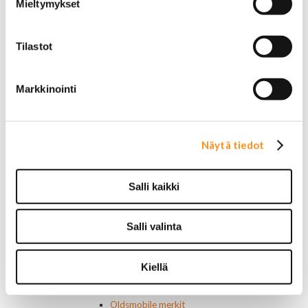
Jarruvalokytkimet
Mieltymykset
Keskuslukon kytkimet
Lasinnostimen kytkimet
Lämmityslaitteen osat
Tilastot
Muut kytkimet ja sähköosat
Nelivedon kytkimet
Markkinointi
Ovivalokykimet
Releet ja sulakkeet
Vakionopeudensäätimen osat
Tarrat, tunnukset, logot, merkit
Näytä tiedot
Alkuperäiset tarrat ja teipit
Käytetyt alkuperäismerkit
AMC merkit
Salli kaikki
Buick merkit
Cadillac merkit
Chevrolet merkit
Salli valinta
Chrysler merkit
Dodge merkit
Ford merkit
Kiellä
Lincoln merkit
Mercury merkit
Oldsmobile merkit