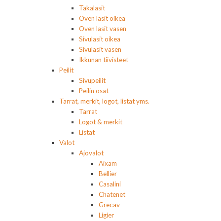
Takalasit
Oven lasit oikea
Oven lasit vasen
Sivulasit oikea
Sivulasit vasen
Ikkunan tiivisteet
Peilit
Sivupeilit
Peilin osat
Tarrat, merkit, logot, listat yms.
Tarrat
Logot & merkit
Listat
Valot
Ajovalot
Aixam
Bellier
Casalini
Chatenet
Grecav
Ligier