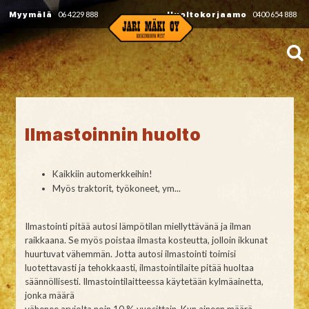
Myymälä
06 4229 888
Huoltokorjaamo
0400 654 888
Ilmastoinnin huolto
Kaikkiin automerkkeihin!
Myös traktorit, työkoneet, ym...
Ilmastointi pitää autosi lämpötilan miellyttävänä ja ilman
raikkaana. Se myös poistaa ilmasta kosteutta, jolloin ikkunat
huurtuvat vähemmän. Jotta autosi ilmastointi toimisi
luotettavasti ja tehokkaasti, ilmastointilaite pitää huoltaa
säännöllisesti. Ilmastointilaitteessa käytetään kylmäainetta,
jonka määrä
vähenee arviolta noin 10 % vuosittain. Kun aineen määrä