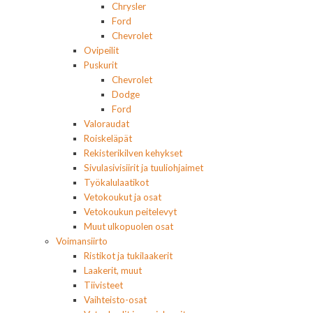
Chrysler
Ford
Chevrolet
Ovipeilit
Puskurit
Chevrolet
Dodge
Ford
Valoraudat
Roiskeläpät
Rekisterikilven kehykset
Sivulasivisiirit ja tuuliohjaimet
Työkalulaatikot
Vetokoukut ja osat
Vetokoukun peitelevyt
Muut ulkopuolen osat
Voimansiirto
Ristikot ja tukilaakerit
Laakerit, muut
Tiivisteet
Vaihteisto-osat