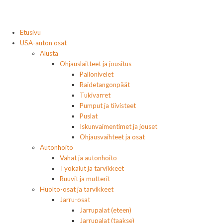
Etusivu
USA-auton osat
Alusta
Ohjauslaitteet ja jousitus
Pallonivelet
Raidetangonpäät
Tukivarret
Pumput ja tiivisteet
Puslat
Iskunvaimentimet ja jouset
Ohjausvaihteet ja osat
Autonhoito
Vahat ja autonhoito
Työkalut ja tarvikkeet
Ruuvit ja mutterit
Huolto-osat ja tarvikkeet
Jarru-osat
Jarrupalat (eteen)
Jarrupalat (taakse)