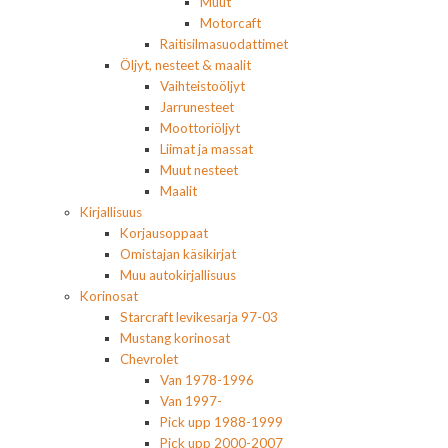
Muut
Motorcaft
Raitisilmasuodattimet
Öljyt, nesteet & maalit
Vaihteistoöljyt
Jarrunesteet
Moottoriöljyt
Liimat ja massat
Muut nesteet
Maalit
Kirjallisuus
Korjausoppaat
Omistajan käsikirjat
Muu autokirjallisuus
Korinosat
Starcraft levikesarja 97-03
Mustang korinosat
Chevrolet
Van 1978-1996
Van 1997-
Pick upp 1988-1999
Pick upp 2000-2007