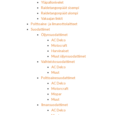
Yläpallonivelet
Raidetangonpäät sisempi
Raidetangonpäät ulompi
Vakaajan linkit
Polttoaine- ja ilmanottolaitteet
Suodattimet
Öljynsuodattimet
AC Delco
Motocraft
Harvinaiset
Muut öljynsuodattimet
Vaihteistosuodattimet
AC Delco
Muut
Polttoainesuodattimet
AC Delco
Motorcraft
Mopar
Muut
Ilmansuodattimet
AC Delco