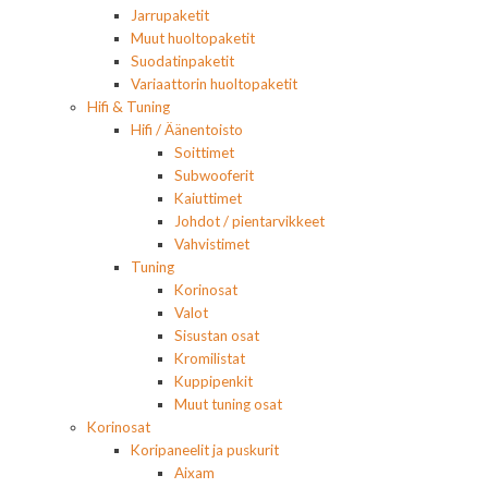
Jarrupaketit
Muut huoltopaketit
Suodatinpaketit
Variaattorin huoltopaketit
Hifi & Tuning
Hifi / Äänentoisto
Soittimet
Subwooferit
Kaiuttimet
Johdot / pientarvikkeet
Vahvistimet
Tuning
Korinosat
Valot
Sisustan osat
Kromilistat
Kuppipenkit
Muut tuning osat
Korinosat
Koripaneelit ja puskurit
Aixam