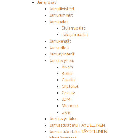
Jarru-osat
Jarrutiivisteet
Jarrurummut
Jarrupalat
Etujarrupalat
Takajarrupalat
Jarrukengät
Jarruletkut
Jarrusylinterit
Jarrulevyt etu
Aixam
Bellier
Casalini
Chatenet
Grecav
JDM
Microcar
Ligier
Jarrulevyt taka
Jarrusatulat etu TÄYDELLINEN
Jarrusatulat taka TÄYDELLINEN