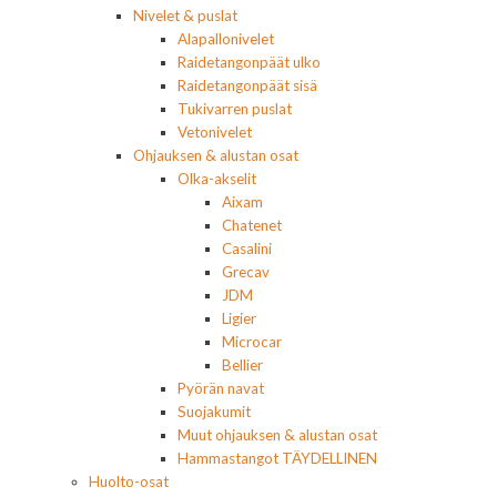
Nivelet & puslat
Alapallonivelet
Raidetangonpäät ulko
Raidetangonpäät sisä
Tukivarren puslat
Vetonivelet
Ohjauksen & alustan osat
Olka-akselit
Aixam
Chatenet
Casalini
Grecav
JDM
Ligier
Microcar
Bellier
Pyörän navat
Suojakumit
Muut ohjauksen & alustan osat
Hammastangot TÄYDELLINEN
Huolto-osat