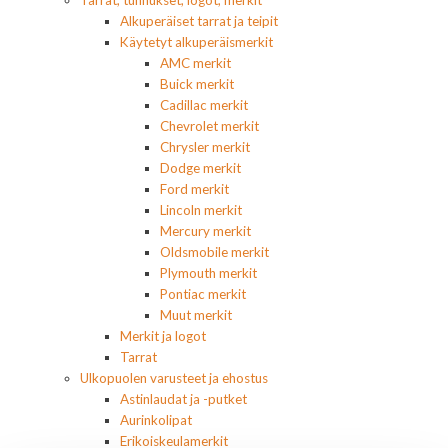
Tarrat, tunnukset, logot, merkit
Alkuperäiset tarrat ja teipit
Käytetyt alkuperäismerkit
AMC merkit
Buick merkit
Cadillac merkit
Chevrolet merkit
Chrysler merkit
Dodge merkit
Ford merkit
Lincoln merkit
Mercury merkit
Oldsmobile merkit
Plymouth merkit
Pontiac merkit
Muut merkit
Merkit ja logot
Tarrat
Ulkopuolen varusteet ja ehostus
Astinlaudat ja -putket
Aurinkolipat
Erikoiskeulamerkit