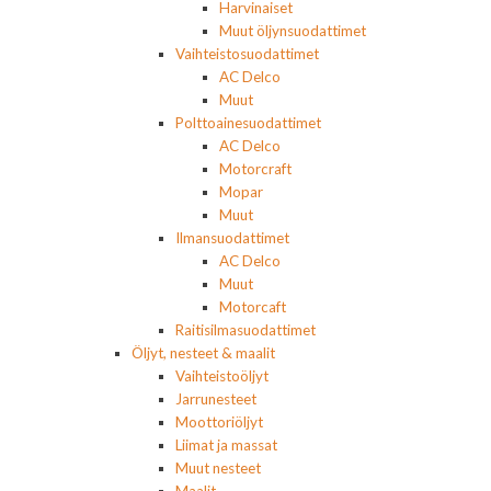
Harvinaiset
Muut öljynsuodattimet
Vaihteistosuodattimet
AC Delco
Muut
Polttoainesuodattimet
AC Delco
Motorcraft
Mopar
Muut
Ilmansuodattimet
AC Delco
Muut
Motorcaft
Raitisilmasuodattimet
Öljyt, nesteet & maalit
Vaihteistoöljyt
Jarrunesteet
Moottoriöljyt
Liimat ja massat
Muut nesteet