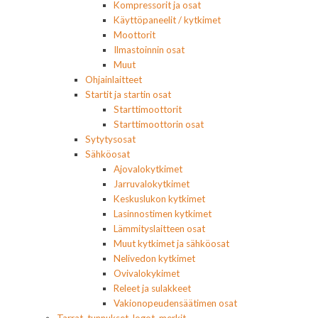
Kompressorit ja osat
Käyttöpaneelit / kytkimet
Moottorit
Ilmastoinnin osat
Muut
Ohjainlaitteet
Startit ja startin osat
Starttimoottorit
Starttimoottorin osat
Sytytysosat
Sähköosat
Ajovalokytkimet
Jarruvalokytkimet
Keskuslukon kytkimet
Lasinnostimen kytkimet
Lämmityslaitteen osat
Muut kytkimet ja sähköosat
Nelivedon kytkimet
Ovivalokykimet
Releet ja sulakkeet
Vakionopeudensäätimen osat