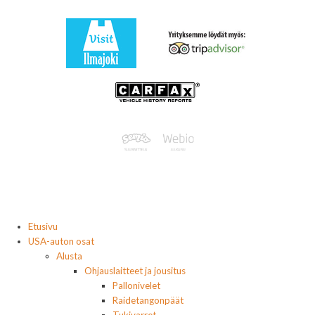
Etusivu
USA-auton osat
Alusta
Ohjauslaitteet ja jousitus
Pallonivelet
Raidetangonpäät