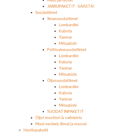
Muut jarruosat
JARRUPAKETIT -SÄÄSTÄ!
Suodattimet
Ilmansuodattimet
Lombardini
Kubota
Yanmar
Mitsubishi
Polttoainesuodattimet
Lombardini
Kubota
Yanmar
Mitsubishi
Öljynsuodattimet
Lombardini
Kubota
Yanmar
Mitsubishi
SUODATINPAKETIT
Öljyt moottori & vaihteisto
Muut nesteet, liimat ja massat
Huoltopaketit