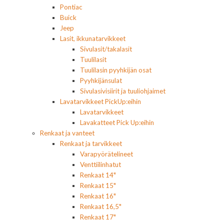
Pontiac
Buick
Jeep
Lasit, ikkunatarvikkeet
Sivulasit/takalasit
Tuulilasit
Tuulilasin pyyhkijän osat
Pyyhkijänsulat
Sivulasivisiirit ja tuuliohjaimet
Lavatarvikkeet PickUp:eihin
Lavatarvikkeet
Lavakatteet Pick Up:eihin
Renkaat ja vanteet
Renkaat ja tarvikkeet
Varapyörätelineet
Venttiilinhatut
Renkaat 14"
Renkaat 15"
Renkaat 16"
Renkaat 16,5"
Renkaat 17"