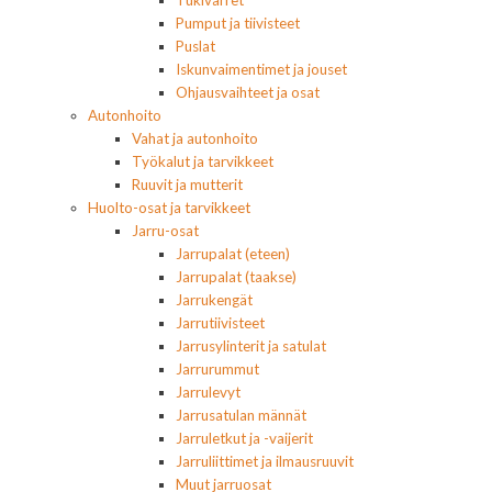
Tukivarret
Pumput ja tiivisteet
Puslat
Iskunvaimentimet ja jouset
Ohjausvaihteet ja osat
Autonhoito
Vahat ja autonhoito
Työkalut ja tarvikkeet
Ruuvit ja mutterit
Huolto-osat ja tarvikkeet
Jarru-osat
Jarrupalat (eteen)
Jarrupalat (taakse)
Jarrukengät
Jarrutiivisteet
Jarrusylinterit ja satulat
Jarrurummut
Jarrulevyt
Jarrusatulan männät
Jarruletkut ja -vaijerit
Jarruliittimet ja ilmausruuvit
Muut jarruosat