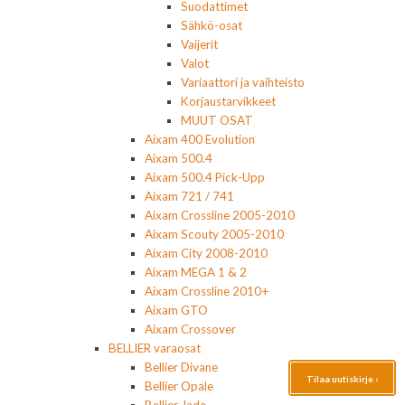
Suodattimet
Sähkö-osat
Vaijerit
Valot
Variaattori ja vaihteisto
Korjaustarvikkeet
MUUT OSAT
Aixam 400 Evolution
Aixam 500.4
Aixam 500.4 Pick-Upp
Aixam 721 / 741
Aixam Crossline 2005-2010
Aixam Scouty 2005-2010
Aixam City 2008-2010
Aixam MEGA 1 & 2
Aixam Crossline 2010+
Aixam GTO
Aixam Crossover
BELLIER varaosat
Bellier Divane
Tilaa uutiskirje ›
Bellier Opale