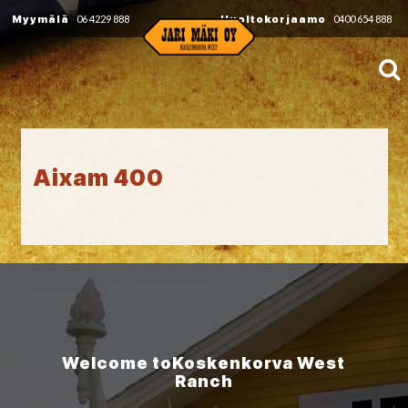
Myymälä
06 4229 888
Huoltokorjaamo
0400 654 888
Aixam 400
Welcome to
Koskenkorva
West
Ranch