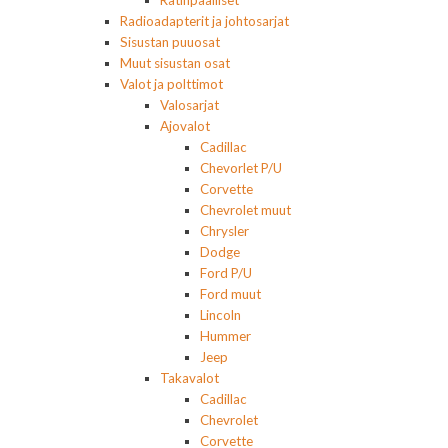
Ratinpäälliset
Radioadapterit ja johtosarjat
Sisustan puuosat
Muut sisustan osat
Valot ja polttimot
Valosarjat
Ajovalot
Cadillac
Chevorlet P/U
Corvette
Chevrolet muut
Chrysler
Dodge
Ford P/U
Ford muut
Lincoln
Hummer
Jeep
Takavalot
Cadillac
Chevrolet
Corvette