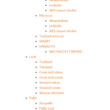
Alkuperäinen
Lasikuitu
ABS-muovi tarvike
Microcar
Alkuperäinen
Lasikuitu
ABS-muovi tarvike
Tuning korinosat
SMART
MINAUTO
ABS-MUOVI TARVIKE
Lasit
Tuulilasit
Takalasit
Oven lasit oikea
Oven lasit vasen
Sivulasit oikea
Sivulasit vasen
Ikkunan tiivisteet
Peilit
Sivupeilit
Peilin osat