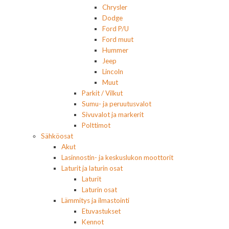
Chrysler
Dodge
Ford P/U
Ford muut
Hummer
Jeep
Lincoln
Muut
Parkit / Vilkut
Sumu- ja peruutusvalot
Sivuvalot ja markerit
Polttimot
Sähköosat
Akut
Lasinnostin- ja keskuslukon moottorit
Laturit ja laturin osat
Laturit
Laturin osat
Lämmitys ja ilmastointi
Etuvastukset
Kennot