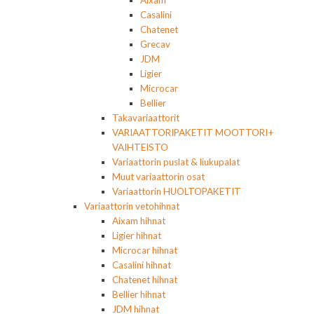
Aixam
Casalini
Chatenet
Grecav
JDM
Ligier
Microcar
Bellier
Takavariaattorit
VARIAATTORIPAKETIT MOOTTORI+
VAIHTEISTO
Variaattorin puslat & liukupalat
Muut variaattorin osat
Variaattorin HUOLTOPAKETIT
Variaattorin vetohihnat
Aixam hihnat
Ligier hihnat
Microcar hihnat
Casalini hihnat
Chatenet hihnat
Bellier hihnat
JDM hihnat