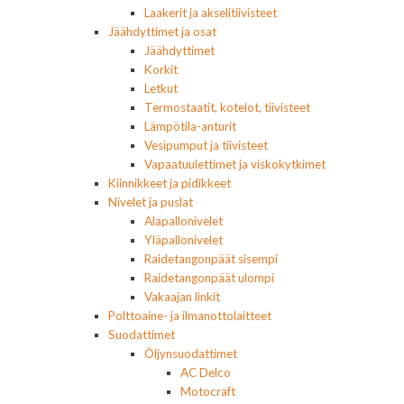
Laakerit ja akselitiivisteet
Jäähdyttimet ja osat
Jäähdyttimet
Korkit
Letkut
Termostaatit, kotelot, tiivisteet
Lämpötila-anturit
Vesipumput ja tiivisteet
Vapaatuulettimet ja viskokytkimet
Kiinnikkeet ja pidikkeet
Nivelet ja puslat
Alapallonivelet
Yläpallonivelet
Raidetangonpäät sisempi
Raidetangonpäät ulompi
Vakaajan linkit
Polttoaine- ja ilmanottolaitteet
Suodattimet
Öljynsuodattimet
AC Delco
Motocraft