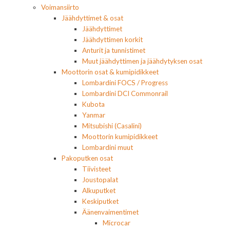
Voimansiirto
Jäähdyttimet & osat
Jäähdyttimet
Jäähdyttimen korkit
Anturit ja tunnistimet
Muut jäähdyttimen ja jäähdytyksen osat
Moottorin osat & kumipidikkeet
Lombardini FOCS / Progress
Lombardini DCI Commonrail
Kubota
Yanmar
Mitsubishi (Casalini)
Moottorin kumipidikkeet
Lombardini muut
Pakoputken osat
Tiivisteet
Joustopalat
Alkuputket
Keskiputket
Äänenvaimentimet
Microcar