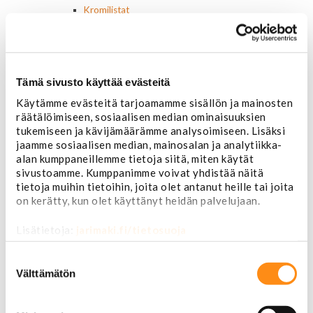
Kromilistat
Kromikoristeet
Cadillac
Chevrolet
Chrysler
Tämä sivusto käyttää evästeitä
Dodge
Ford
Käytämme evästeitä tarjoamamme sisällön ja mainosten
Hummer
räätälöimiseen, sosiaalisen median ominaisuuksien
Jeep
tukemiseen ja kävijämäärämme analysoimiseen. Lisäksi
Yleismalliset
jaamme sosiaalisen median, mainosalan ja analytiikka-
Lokasuojanlevikkeet ja helman osat
alan kumppaneillemme tietoja siitä, miten käytät
Maskit
sivustoamme. Kumppanimme voivat yhdistää näitä
tietoja muihin tietoihin, joita olet antanut heille tai joita
Chrysler
on kerätty, kun olet käyttänyt heidän palvelujaan.
Ford
Chevrolet
Lisätietoja:
jarimaki.fi/tietosuoja
Ovipeilit
Puskurit
Suostumuksen
Chevrolet
valinta
Välttämätön
Dodge
Ford
Valoraudat