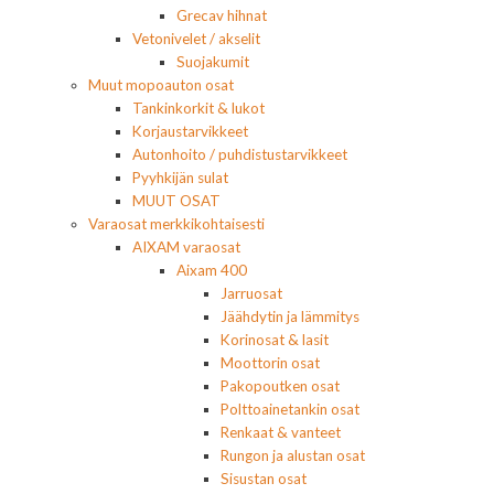
Grecav hihnat
Vetonivelet / akselit
Suojakumit
Muut mopoauton osat
Tankinkorkit & lukot
Korjaustarvikkeet
Autonhoito / puhdistustarvikkeet
Pyyhkijän sulat
MUUT OSAT
Varaosat merkkikohtaisesti
AIXAM varaosat
Aixam 400
Jarruosat
Jäähdytin ja lämmitys
Korinosat & lasit
Moottorin osat
Pakopoutken osat
Polttoainetankin osat
Renkaat & vanteet
Rungon ja alustan osat
Sisustan osat