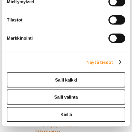
Mieltymykset
Roiskeläpät
Rekisterikilven kehykset
Sivulasivisiirit ja tuuliohjaimet
Tilastot
Työkalulaatikot
Vetokoukut ja osat
Vetokoukun peitelevyt
Markkinointi
Muut ulkopuolen osat
Voimansiirto
Ristikot ja tukilaakerit
Laakerit, muut
Näytä tiedot
Tiivisteet
Vaihteisto-osat
Vetoakselit ja suojakumit
Salli kaikki
Moottorin osat
Moottorin tiivisteet
Moottorin ehostusosat
Salli valinta
Muut moottorin osat
Hihnat
Kiristimet
Kiellä
Kauttakulkupyörät
Öljynpaineanturit