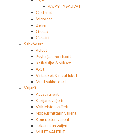
Ligier
RÄJÄYTYSKUVAT
Chatenet
Microcar
Bellier
Grecav
Casalini
Sähköosat
Releet
Pyyhkijän moottorit
Katkaisijat & viikset
Akut
Virtalukot & muut lukot
Muut sähkö-osat
Vaijerit
Kaasuvaijerit
Käsijarruvaijerit
Vaihteiston vaijerit
Nopeusmittarin vaijerit
Konepeiton vaijerit
Takaluukun vaijerit
MUUT VAIJERIT