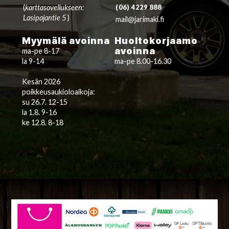
(
karttasovellukseen:
(06) 4229 888
Lasipajantie 5
)
mail@jarimaki.fi
Myymälä avoinna
Huoltokorjaamo
avoinna
ma-pe 8-17
la 9-14
ma-pe 8.00-16.30
Kesän 2026
poikkeusaukioloaikoja:
su 26.7. 12-15
la 1.8. 9-16
ke 12.8. 8-18