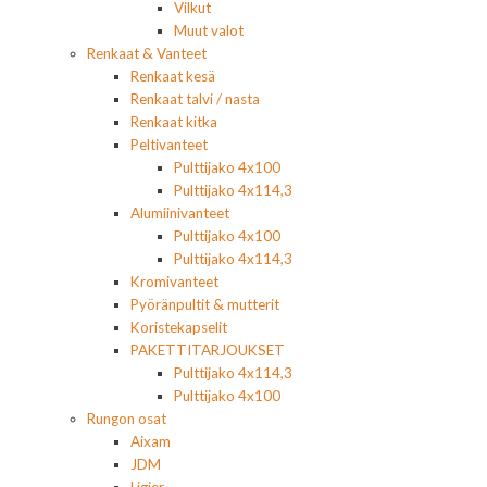
Vilkut
Muut valot
Renkaat & Vanteet
Renkaat kesä
Renkaat talvi / nasta
Renkaat kitka
Peltivanteet
Pulttijako 4x100
Pulttijako 4x114,3
Alumiinivanteet
Pulttijako 4x100
Pulttijako 4x114,3
Kromivanteet
Pyöränpultit & mutterit
Koristekapselit
PAKETTITARJOUKSET
Pulttijako 4x114,3
Pulttijako 4x100
Rungon osat
Aixam
JDM