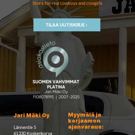
Store for real cowboys
and cowgirls
TILAA UUTISKIRJE ›
Myymälä ja
Jari Mäki Oy
korjaamon
ajanvaraus:
Lännentie 5
61330 Koskenkorva