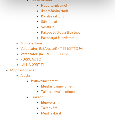
Päästölaitteet
Happitunnistimet
Ilmamäärämittarit
Katalysaattorit
Sähköosat
Venttiilit
Pakoputkistot ja tiivisteet
Pakosarjat ja tiivisteet
Muuta autoon
Varaosatori (USA-autot) - TEE LÖYTÖJÄ!
Varaosatori (muut) - POISTOJA!
PURKUAUTOT
LAHJAKORTTI
Mopoauton osat
Alusta
Iskunvaimentimet
Etuiskunvaimentimet
Takaiskunvaimentimet
Laakerit
Etupyörä
Takapyörä
Muut laakerit