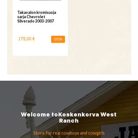
Takavalon kromisuoja
sarja Chevrolet
Silverado 2003-2007
175,00 €
OSTA
Welcome to
Koskenkorva
West
Ranch
Store for real cowboys
and cowgirls