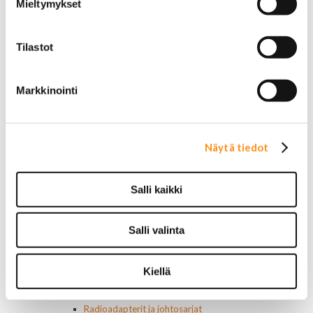
Renkaat 20"
Mieltymykset
Renkaat 22"
Renkaat 24"
Vanteet ja tarvikkeet
Tilastot
Pölykapselit, keskiöt, spinnerit
Vannetarvikkeet
14 tuumaiset vanteet
Markkinointi
15 tuumaiset vanteet
16 tuumaiset vanteet
17 tuumaiset vanteet
Näytä tiedot
18 tuumaiset vanteet
20 tuumaiset vanteet
22 tuumaiset vanteet
Salli kaikki
24 tuumaiset vanteet
Sisusta
Ehosteet
Salli valinta
Istuimet ja tarvikkeet
Lattiamatot
Ratit ja ratinpäälliset
Kiellä
Ratit
Ratinpäälliset
Radioadapterit ja johtosarjat