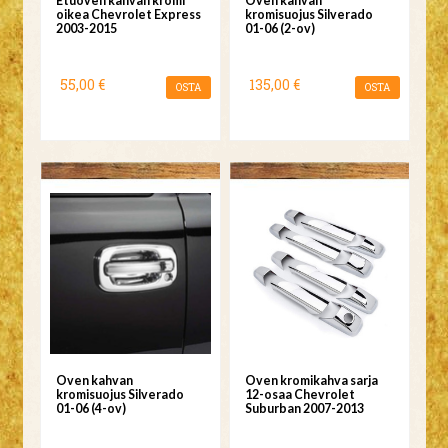
Etuoven kahvan kromi
Oven kahvan
oikea Chevrolet Express
kromisuojus Silverado
2003-2015
01-06 (2-ov)
55,00 €
135,00 €
OSTA
OSTA
Oven kahvan
Oven kromikahva sarja
kromisuojus Silverado
12-osaa Chevrolet
01-06 (4-ov)
Suburban 2007-2013