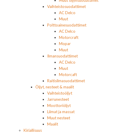
Muut öljynsuodattimet
Vaihteistosuodattimet
AC Delco
Muut
Polttoainesuodattimet
AC Delco
Motorcraft
Mopar
Muut
Ilmansuodattimet
AC Delco
Muut
Motorcaft
Raitisilmasuodattimet
Öljyt, nesteet & maalit
Vaihteistoöljyt
Jarrunesteet
Moottoriöljyt
Liimat ja massat
Muut nesteet
Maalit
Kirjallisuus