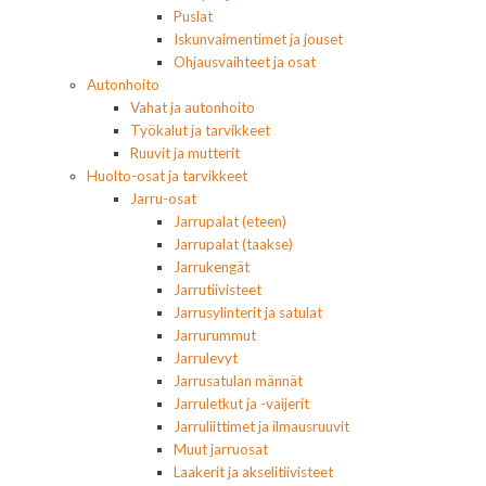
Puslat
Iskunvaimentimet ja jouset
Ohjausvaihteet ja osat
Autonhoito
Vahat ja autonhoito
Työkalut ja tarvikkeet
Ruuvit ja mutterit
Huolto-osat ja tarvikkeet
Jarru-osat
Jarrupalat (eteen)
Jarrupalat (taakse)
Jarrukengät
Jarrutiivisteet
Jarrusylinterit ja satulat
Jarrurummut
Jarrulevyt
Jarrusatulan männät
Jarruletkut ja -vaijerit
Jarruliittimet ja ilmausruuvit
Muut jarruosat
Laakerit ja akselitiivisteet