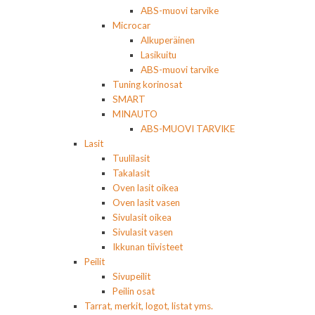
ABS-muovi tarvike
Microcar
Alkuperäinen
Lasikuitu
ABS-muovi tarvike
Tuning korinosat
SMART
MINAUTO
ABS-MUOVI TARVIKE
Lasit
Tuulilasit
Takalasit
Oven lasit oikea
Oven lasit vasen
Sivulasit oikea
Sivulasit vasen
Ikkunan tiivisteet
Peilit
Sivupeilit
Peilin osat
Tarrat, merkit, logot, listat yms.