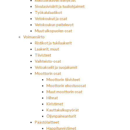
Rekisterikilven kehykset
Sivulasivisiirit ja tuuliohjaimet
Työkalulaatikot
Vetokoukut ja osat
Vetokoukun peitelevyt
Muut ulkopuolen osat
Voimansiirto
Ristikot ja tukilaakerit
Laakerit, muut
Tiivisteet
Vaihteisto-osat
Vetoakselit ja suojakumit
Moottorin osat
Moottorin tiivisteet
Moottorin ehostusosat
Muut moottorin osat
Hihnat
Kiristimet
Kauttakulkupyörät
Öljynpaineanturit
Päästölaitteet
Happitunnistimet