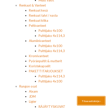
Muut valot
Renkaat & Vanteet
Renkaat kesä
Renkaat talvi / nasta
Renkaat kitka
Peltivanteet
Pulttijako 4x100
Pulttijako 4x114,3
Alumiinivanteet
Pulttijako 4x100
Pulttijako 4x114,3
Kromivanteet
Pyöränpultit & mutterit
Koristekapselit
PAKETTITARJOUKSET
Pulttijako 4x114,3
Pulttijako 4x100
Rungon osat
Aixam
JDM
Tilaa uutiskirje ›
Ligier
RÄJÄYTYSKUVAT