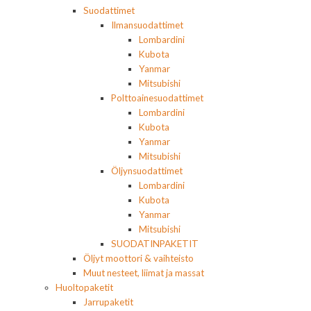
Suodattimet
Ilmansuodattimet
Lombardini
Kubota
Yanmar
Mitsubishi
Polttoainesuodattimet
Lombardini
Kubota
Yanmar
Mitsubishi
Öljynsuodattimet
Lombardini
Kubota
Yanmar
Mitsubishi
SUODATINPAKETIT
Öljyt moottori & vaihteisto
Muut nesteet, liimat ja massat
Huoltopaketit
Jarrupaketit