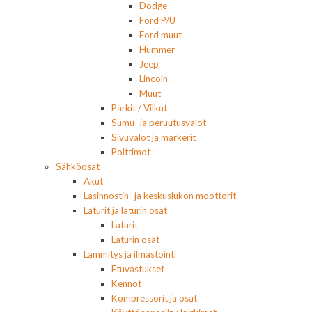
Dodge
Ford P/U
Ford muut
Hummer
Jeep
Lincoln
Muut
Parkit / Vilkut
Sumu- ja peruutusvalot
Sivuvalot ja markerit
Polttimot
Sähköosat
Akut
Lasinnostin- ja keskuslukon moottorit
Laturit ja laturin osat
Laturit
Laturin osat
Lämmitys ja ilmastointi
Etuvastukset
Kennot
Kompressorit ja osat