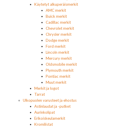
Käytetyt alkuperäismerkit
AMC merkit
Buick merkit
Cadillac merkit
Chevrolet merkit
Chrysler merkit
Dodge merkit
Ford merkit
Lincoln merkit
Mercury merkit
Oldsmobile merkit
Plymouth merkit
Pontiac merkit
Muut merkit
Merkit ja logot
Tarrat
Ulkopuolen varusteet ja ehostus
Astinlaudat ja -putket
Aurinkolipat
Erikoiskeulamerkit
Kromilistat