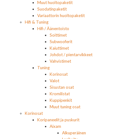
Muut huoltopaketit
Suodatinpaketit
Variaattorin huoltopaketit
Hifi & Tuning
Hifi / Äänentoisto
Soittimet
Subwooferit
Kaiuttimet
Johdot / pientarvikkeet
Vahvistimet
Tuning
Korinosat
Valot
Sisustan osat
Kromilistat
Kuppipenkit
Muut tuning osat
Korinosat
Koripaneelit ja puskurit
Aixam
Alkuperäinen