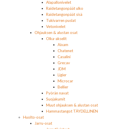
Alapallonivelet
Raidetangonpäät ulko
Raidetangonpäät sisä
Tukivarren puslat
Vetonivelet
Ohjauksen & alustan osat
Olka-akselit
Aixam
Chatenet
Casalini
Grecav
JDM
Ligier
Microcar
Bellier
Pyörän navat
Suojakumit
Muut ohjauksen & alustan osat
Hammastangot TÄYDELLINEN
Huolto-osat
Jarru-osat