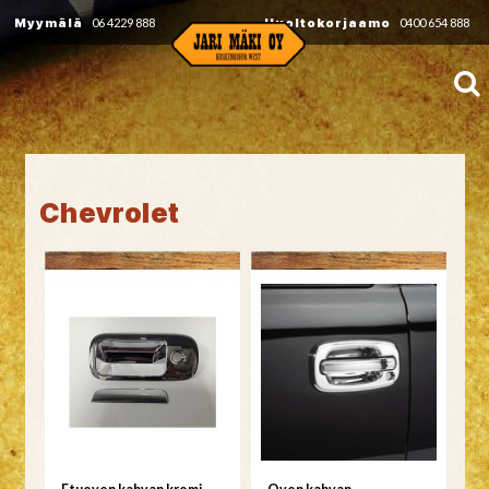
Myymälä
06 4229 888
Huoltokorjaamo
0400 654 888
Chevrolet