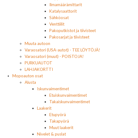
Ilmamäärämittarit
Katalysaattorit
Sähköosat
Venttiilit
Pakoputkistot ja tiivisteet
Pakosarjat ja tiivisteet
Muuta autoon
Varaosatori (USA-autot) - TEE LÖYTÖJÄ!
Varaosatori (muut) - POISTOJA!
PURKUAUTOT
LAHJAKORTTI
Mopoauton osat
Alusta
Iskunvaimentimet
Etuiskunvaimentimet
Takaiskunvaimentimet
Laakerit
Etupyörä
Takapyörä
Muut laakerit
Nivelet & puslat