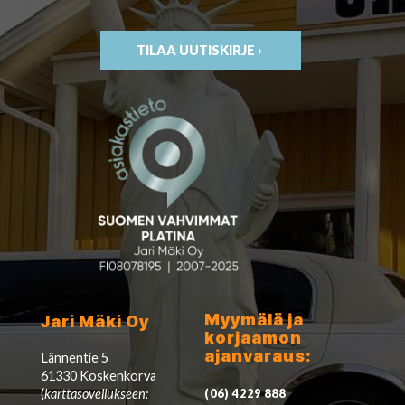
TILAA UUTISKIRJE ›
Myymälä ja
Jari Mäki Oy
korjaamon
ajanvaraus:
Lännentie 5
61330 Koskenkorva
(
karttasovellukseen:
(06) 4229 888