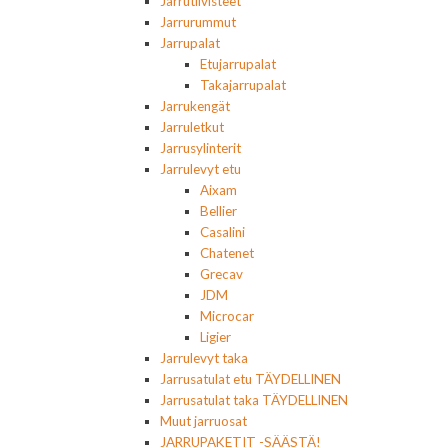
Jarrutiivisteet
Jarrurummut
Jarrupalat
Etujarrupalat
Takajarrupalat
Jarrukengät
Jarruletkut
Jarrusylinterit
Jarrulevyt etu
Aixam
Bellier
Casalini
Chatenet
Grecav
JDM
Microcar
Ligier
Jarrulevyt taka
Jarrusatulat etu TÄYDELLINEN
Jarrusatulat taka TÄYDELLINEN
Muut jarruosat
JARRUPAKETIT -SÄÄSTÄ!