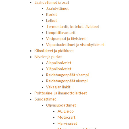
Jäähdyttimet ja osat
Jäähdyttimet
Korkit
Letkut
Termostaatit, kotelot, tiivisteet
Lämpötila-anturit
Vesipumput ja tiivisteet
Vapaatuulettimet ja viskokytkimet
Kiinnikkeet ja pidikkeet
Nivelet ja puslat
Alapallonivelet
Yläpallonivelet
Raidetangonpäät sisempi
Raidetangonpäät ulompi
Vakaajan linkit
Polttoaine- ja ilmanottolaitteet
Suodattimet
Öljynsuodattimet
AC Delco
Motocraft
Harvinaiset