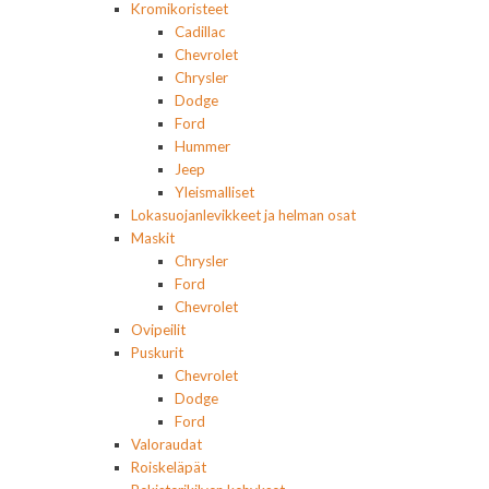
Kromikoristeet
Cadillac
Chevrolet
Chrysler
Dodge
Ford
Hummer
Jeep
Yleismalliset
Lokasuojanlevikkeet ja helman osat
Maskit
Chrysler
Ford
Chevrolet
Ovipeilit
Puskurit
Chevrolet
Dodge
Ford
Valoraudat
Roiskeläpät