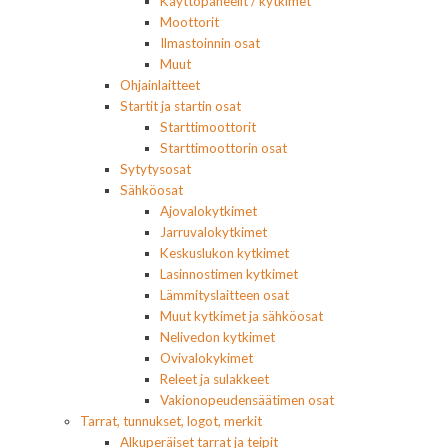
Käyttöpaneelit / kytkimet
Moottorit
Ilmastoinnin osat
Muut
Ohjainlaitteet
Startit ja startin osat
Starttimoottorit
Starttimoottorin osat
Sytytysosat
Sähköosat
Ajovalokytkimet
Jarruvalokytkimet
Keskuslukon kytkimet
Lasinnostimen kytkimet
Lämmityslaitteen osat
Muut kytkimet ja sähköosat
Nelivedon kytkimet
Ovivalokykimet
Releet ja sulakkeet
Vakionopeudensäätimen osat
Tarrat, tunnukset, logot, merkit
Alkuperäiset tarrat ja teipit