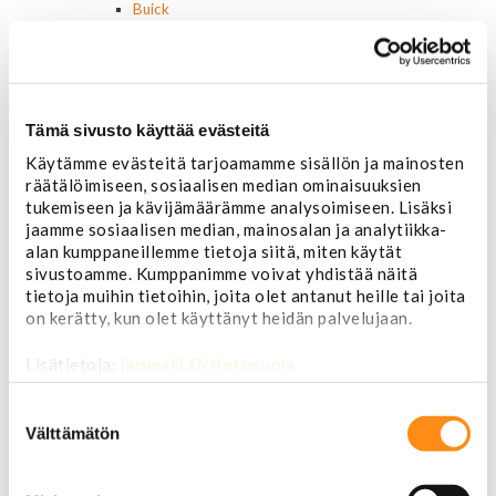
Buick
Jeep
Lasit, ikkunatarvikkeet
Sivulasit/takalasit
Tuulilasit
Tuulilasin pyyhkijän osat
Tämä sivusto käyttää evästeitä
Pyyhkijänsulat
Käytämme evästeitä tarjoamamme sisällön ja mainosten
Sivulasivisiirit ja tuuliohjaimet
räätälöimiseen, sosiaalisen median ominaisuuksien
Lavatarvikkeet PickUp:eihin
tukemiseen ja kävijämäärämme analysoimiseen. Lisäksi
Lavatarvikkeet
jaamme sosiaalisen median, mainosalan ja analytiikka-
Lavakatteet Pick Up:eihin
alan kumppaneillemme tietoja siitä, miten käytät
Renkaat ja vanteet
sivustoamme. Kumppanimme voivat yhdistää näitä
Renkaat ja tarvikkeet
tietoja muihin tietoihin, joita olet antanut heille tai joita
Varapyörätelineet
on kerätty, kun olet käyttänyt heidän palvelujaan.
Venttiilinhatut
Renkaat 14"
Lisätietoja:
jarimaki.fi/tietosuoja
Renkaat 15"
Renkaat 16"
Suostumuksen
Renkaat 16,5"
valinta
Välttämätön
Renkaat 17"
Renkaat 18"