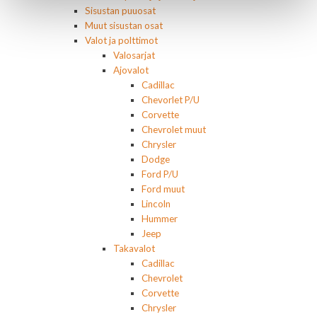
Sisustan puuosat
Muut sisustan osat
Valot ja polttimot
Valosarjat
Ajovalot
Cadillac
Chevorlet P/U
Corvette
Chevrolet muut
Chrysler
Dodge
Ford P/U
Ford muut
Lincoln
Hummer
Jeep
Takavalot
Cadillac
Chevrolet
Corvette
Chrysler