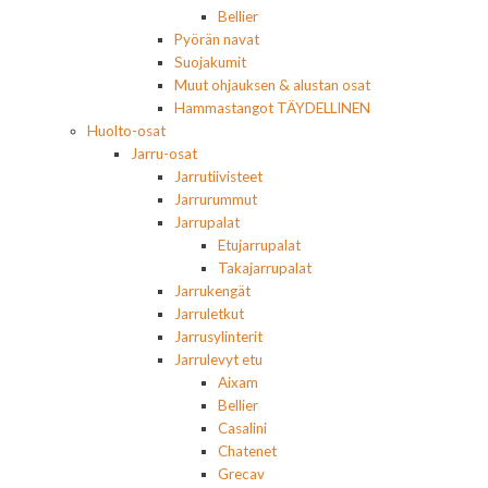
Bellier
Pyörän navat
Suojakumit
Muut ohjauksen & alustan osat
Hammastangot TÄYDELLINEN
Huolto-osat
Jarru-osat
Jarrutiivisteet
Jarrurummut
Jarrupalat
Etujarrupalat
Takajarrupalat
Jarrukengät
Jarruletkut
Jarrusylinterit
Jarrulevyt etu
Aixam
Bellier
Casalini
Chatenet
Grecav