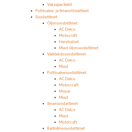
Vakaajan linkit
Polttoaine- ja ilmanottolaitteet
Suodattimet
Öljynsuodattimet
AC Delco
Motocraft
Harvinaiset
Muut öljynsuodattimet
Vaihteistosuodattimet
AC Delco
Muut
Polttoainesuodattimet
AC Delco
Motorcraft
Mopar
Muut
Ilmansuodattimet
AC Delco
Muut
Motorcaft
Raitisilmasuodattimet