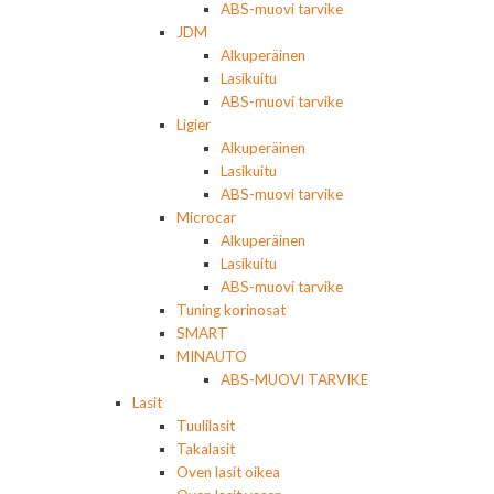
ABS-muovi tarvike
JDM
Alkuperäinen
Lasikuitu
ABS-muovi tarvike
Ligier
Alkuperäinen
Lasikuitu
ABS-muovi tarvike
Microcar
Alkuperäinen
Lasikuitu
ABS-muovi tarvike
Tuning korinosat
SMART
MINAUTO
ABS-MUOVI TARVIKE
Lasit
Tuulilasit
Takalasit
Oven lasit oikea