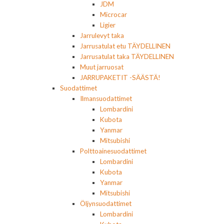
JDM
Microcar
Ligier
Jarrulevyt taka
Jarrusatulat etu TÄYDELLINEN
Jarrusatulat taka TÄYDELLINEN
Muut jarruosat
JARRUPAKETIT -SÄÄSTÄ!
Suodattimet
Ilmansuodattimet
Lombardini
Kubota
Yanmar
Mitsubishi
Polttoainesuodattimet
Lombardini
Kubota
Yanmar
Mitsubishi
Öljynsuodattimet
Lombardini