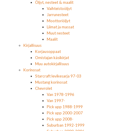
Öljyt, nesteet & maalit
Vaihteistoöljyt
Jarrunesteet
Moottoriöljyt
Liimat ja massat
Muut nesteet
Maalit
Kirjallisuus
Korjausoppaat
Omistajan käsikirjat
Muu autokirjallisuus
Korinosat
Starcraft levikesarja 97-03
Mustang korinosat
Chevrolet
Van 1978-1996
Van 1997-
Pick upp 1988-1999
Pick upp 2000-2007
Pick upp 2008-
Suburban 1992-1999