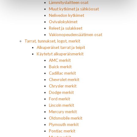
Lämmityslaitteen osat
Muut kytkimet ja sähköosat
Nelivedon kytkimet
Ovivalokykimet
Releet ja sulakkeet
Vakionopeudensäätimen osat
Tarrat, tunnukset, logot, merkit
Alkuperäiset tarrat ja teipit
Käytetyt alkuperäismerkit
AMC merkit
Buick merkit
Cadillac merkit
Chevrolet merkit
Chrysler merkit
Dodge merkit
Ford merkit
Lincoln merkit
Mercury merkit
Oldsmobile merkit
Plymouth merkit
Pontiac merkit