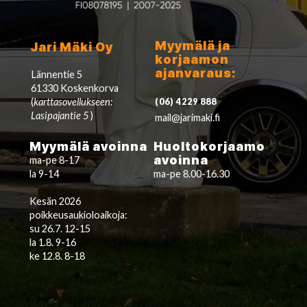
Myymälä ja
Jari Mäki Oy
korjaamon
ajanvaraus:
Lännentie 5
61330 Koskenkorva
(
karttasovellukseen:
(06) 4229 888
Lasipajantie 5
)
mail@jarimaki.fi
Myymälä avoinna
Huoltokorjaamo
avoinna
ma-pe 8-17
la 9-14
ma-pe 8.00-16.30
Kesän 2026
poikkeusaukioloaikoja:
su 26.7. 12-15
la 1.8. 9-16
ke 12.8. 8-18