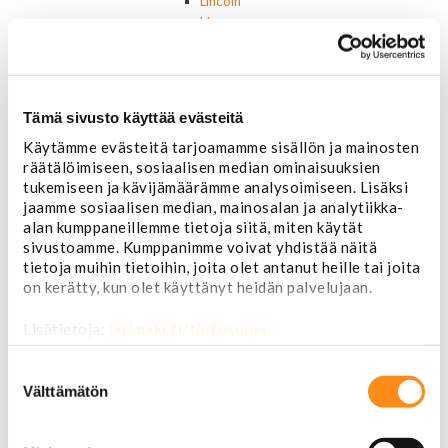
Lincoln
Hummer
Jeep
Takavalot
Cadillac
Chevrolet
Tämä sivusto käyttää evästeitä
Corvette
Käytämme evästeitä tarjoamamme sisällön ja mainosten
Chrysler
räätälöimiseen, sosiaalisen median ominaisuuksien
Dodge
tukemiseen ja kävijämäärämme analysoimiseen. Lisäksi
Ford P/U
jaamme sosiaalisen median, mainosalan ja analytiikka-
Ford muut
alan kumppaneillemme tietoja siitä, miten käytät
Hummer
sivustoamme. Kumppanimme voivat yhdistää näitä
Jeep
tietoja muihin tietoihin, joita olet antanut heille tai joita
Lincoln
on kerätty, kun olet käyttänyt heidän palvelujaan.
Muut
Parkit / Vilkut
Lisätietoja:
jarimaki.fi/tietosuoja
Sumu- ja peruutusvalot
Sivuvalot ja markerit
Suostumuksen
Polttimot
valinta
Välttämätön
Sähköosat
Akut
Lasinnostin- ja keskuslukon moottorit