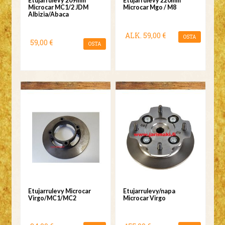
Etujarrulevy 209mm
Etujarrulevy 220mm
Microcar MC1/2 JDM
Microcar Mgo / M8
Albizia/Abaca
ALK.
59,00 €
OSTA
59,00 €
OSTA
Etujarrulevy Microcar
Etujarrulevy/napa
Virgo/MC1/MC2
Microcar Virgo