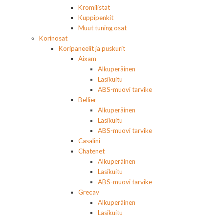
Kromilistat
Kuppipenkit
Muut tuning osat
Korinosat
Koripaneelit ja puskurit
Aixam
Alkuperäinen
Lasikuitu
ABS-muovi tarvike
Bellier
Alkuperäinen
Lasikuitu
ABS-muovi tarvike
Casalini
Chatenet
Alkuperäinen
Lasikuitu
ABS-muovi tarvike
Grecav
Alkuperäinen
Lasikuitu