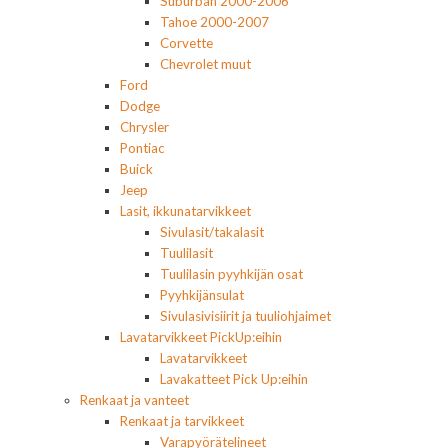
Suburban 2000-2006
Tahoe 2000-2007
Corvette
Chevrolet muut
Ford
Dodge
Chrysler
Pontiac
Buick
Jeep
Lasit, ikkunatarvikkeet
Sivulasit/takalasit
Tuulilasit
Tuulilasin pyyhkijän osat
Pyyhkijänsulat
Sivulasivisiirit ja tuuliohjaimet
Lavatarvikkeet PickUp:eihin
Lavatarvikkeet
Lavakatteet Pick Up:eihin
Renkaat ja vanteet
Renkaat ja tarvikkeet
Varapyörätelineet