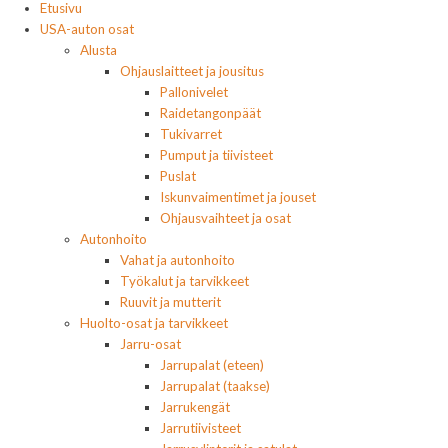
Etusivu
USA-auton osat
Alusta
Ohjauslaitteet ja jousitus
Pallonivelet
Raidetangonpäät
Tukivarret
Pumput ja tiivisteet
Puslat
Iskunvaimentimet ja jouset
Ohjausvaihteet ja osat
Autonhoito
Vahat ja autonhoito
Työkalut ja tarvikkeet
Ruuvit ja mutterit
Huolto-osat ja tarvikkeet
Jarru-osat
Jarrupalat (eteen)
Jarrupalat (taakse)
Jarrukengät
Jarrutiivisteet