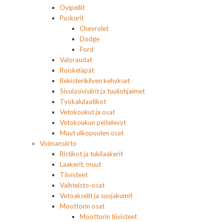
Ovipeilit
Puskurit
Chevrolet
Dodge
Ford
Valoraudat
Roiskeläpät
Rekisterikilven kehykset
Sivulasivisiirit ja tuuliohjaimet
Työkalulaatikot
Vetokoukut ja osat
Vetokoukun peitelevyt
Muut ulkopuolen osat
Voimansiirto
Ristikot ja tukilaakerit
Laakerit, muut
Tiivisteet
Vaihteisto-osat
Vetoakselit ja suojakumit
Moottorin osat
Moottorin tiivisteet