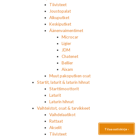
Tiivisteet
Joustopalat
Alkuputket
Keskiputket
Äänenvaimentimet
Microcar
Ligier
JDM
Chatenet
Bellier
Aixam
Muut pakoputken osat
Startit, laturit & laturin hihnat
Starttimoottorit
Laturit
Laturin hihnat
Vaihteistot, osat & tarvikkeet
Vaihdelaatikot
Rattaat
Akselit
Tilaa uutiskirje ›
Tiivisteet