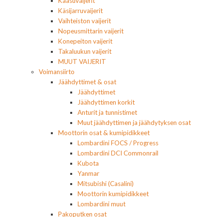
Kaasuvaijerit
Käsijarruvaijerit
Vaihteiston vaijerit
Nopeusmittarin vaijerit
Konepeiton vaijerit
Takaluukun vaijerit
MUUT VAIJERIT
Voimansiirto
Jäähdyttimet & osat
Jäähdyttimet
Jäähdyttimen korkit
Anturit ja tunnistimet
Muut jäähdyttimen ja jäähdytyksen osat
Moottorin osat & kumipidikkeet
Lombardini FOCS / Progress
Lombardini DCI Commonrail
Kubota
Yanmar
Mitsubishi (Casalini)
Moottorin kumipidikkeet
Lombardini muut
Pakoputken osat