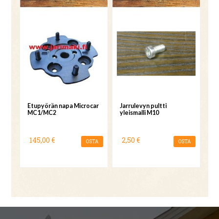
Etupyörän napa Microcar
Jarrulevyn pultti
MC1/MC2
yleismalli M10
145,00 €
2,50 €
OSTA
OSTA