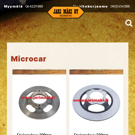
Myymälä
06 4229 888
Huoltokorjaamo
0400 654 888
Microcar