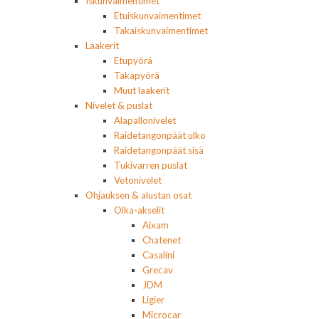
Iskunvaimentimet
Etuiskunvaimentimet
Takaiskunvaimentimet
Laakerit
Etupyörä
Takapyörä
Muut laakerit
Nivelet & puslat
Alapallonivelet
Raidetangonpäät ulko
Raidetangonpäät sisä
Tukivarren puslat
Vetonivelet
Ohjauksen & alustan osat
Olka-akselit
Aixam
Chatenet
Casalini
Grecav
JDM
Ligier
Microcar