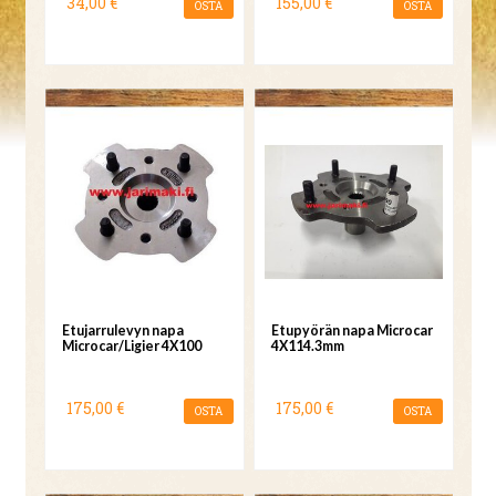
34,00 €
155,00 €
OSTA
OSTA
Etujarrulevyn napa
Etupyörän napa Microcar
Microcar/Ligier 4X100
4X114.3mm
175,00 €
175,00 €
OSTA
OSTA