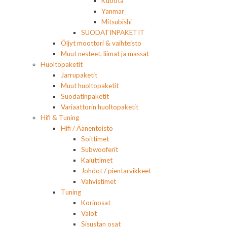
Kubota
Yanmar
Mitsubishi
SUODATINPAKETIT
Öljyt moottori & vaihteisto
Muut nesteet, liimat ja massat
Huoltopaketit
Jarrupaketit
Muut huoltopaketit
Suodatinpaketit
Variaattorin huoltopaketit
Hifi & Tuning
Hifi / Äänentoisto
Soittimet
Subwooferit
Kaiuttimet
Johdot / pientarvikkeet
Vahvistimet
Tuning
Korinosat
Valot
Sisustan osat