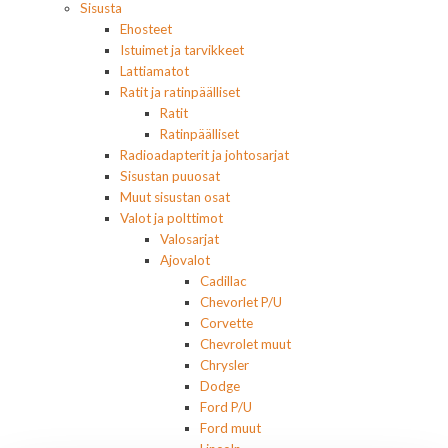
Sisusta
Ehosteet
Istuimet ja tarvikkeet
Lattiamatot
Ratit ja ratinpäälliset
Ratit
Ratinpäälliset
Radioadapterit ja johtosarjat
Sisustan puuosat
Muut sisustan osat
Valot ja polttimot
Valosarjat
Ajovalot
Cadillac
Chevorlet P/U
Corvette
Chevrolet muut
Chrysler
Dodge
Ford P/U
Ford muut