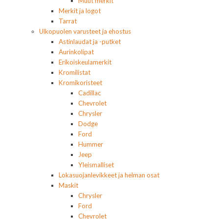
Muut merkit
Merkit ja logot
Tarrat
Ulkopuolen varusteet ja ehostus
Astinlaudat ja -putket
Aurinkolipat
Erikoiskeulamerkit
Kromilistat
Kromikoristeet
Cadillac
Chevrolet
Chrysler
Dodge
Ford
Hummer
Jeep
Yleismalliset
Lokasuojanlevikkeet ja helman osat
Maskit
Chrysler
Ford
Chevrolet