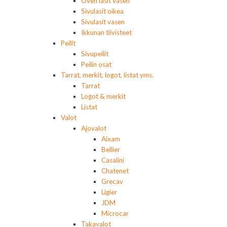
Oven lasit vasen
Sivulasit oikea
Sivulasit vasen
Ikkunan tiivisteet
Peilit
Sivupeilit
Peilin osat
Tarrat, merkit, logot, listat yms.
Tarrat
Logot & merkit
Listat
Valot
Ajovalot
Aixam
Bellier
Casalini
Chatenet
Grecav
Ligier
JDM
Microcar
Takavalot