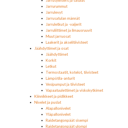
Jarrusylinterit ja satulat
Jarrurummut
Jarrulevyt
Jarrusatulan männät
Jarruletkut ja -vaijerit
Jarruliittimet ja ilmausruuvit
Muut jarruosat
Laakerit ja akselitiivisteet
Jäähdyttimet ja osat
Jäähdyttimet
Korkit
Letkut
Termostaatit, kotelot, tiivisteet
Lämpötila-anturit
Vesipumput ja tiivisteet
Vapaatuulettimet ja viskokytkimet
Kiinnikkeet ja pidikkeet
Nivelet ja puslat
Alapallonivelet
Yläpallonivelet
Raidetangonpäät sisempi
Raidetangonpäät ulompi