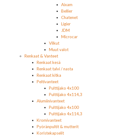
Aixam
Bellier
Chatenet
Ligier
JDM
Microcar
Vilkut
Muut valot
Renkaat & Vanteet
Renkaat kesä
Renkaat talvi / nasta
Renkaat kitka
Peltivanteet
Pulttijako 4x100
Pulttijako 4x114,3
Alumiinivanteet
Pulttijako 4x100
Pulttijako 4x114,3
Kromivanteet
Pyöränpultit & mutterit
Koristekapselit