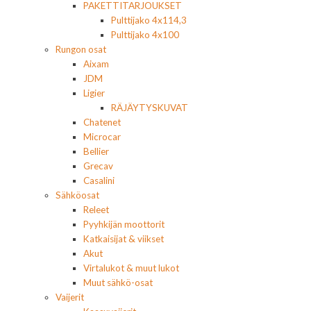
PAKETTITARJOUKSET
Pulttijako 4x114,3
Pulttijako 4x100
Rungon osat
Aixam
JDM
Ligier
RÄJÄYTYSKUVAT
Chatenet
Microcar
Bellier
Grecav
Casalini
Sähköosat
Releet
Pyyhkijän moottorit
Katkaisijat & viikset
Akut
Virtalukot & muut lukot
Muut sähkö-osat
Vaijerit