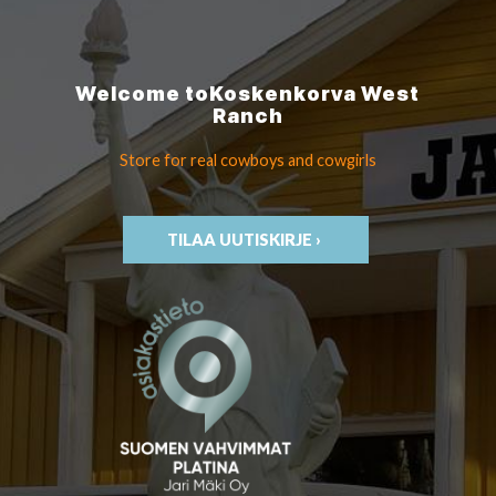
Welcome to
Koskenkorva
West
Ranch
Store for real cowboys
and cowgirls
TILAA UUTISKIRJE ›