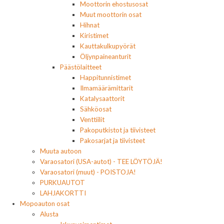
Moottorin ehostusosat
Muut moottorin osat
Hihnat
Kiristimet
Kauttakulkupyörät
Öljynpaineanturit
Päästölaitteet
Happitunnistimet
Ilmamäärämittarit
Katalysaattorit
Sähköosat
Venttiilit
Pakoputkistot ja tiivisteet
Pakosarjat ja tiivisteet
Muuta autoon
Varaosatori (USA-autot) - TEE LÖYTÖJÄ!
Varaosatori (muut) - POISTOJA!
PURKUAUTOT
LAHJAKORTTI
Mopoauton osat
Alusta