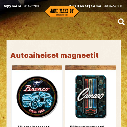
Myymälä
06 4229 888
Huoltokorjaamo
0400 654 888
Autoaiheiset magneetit