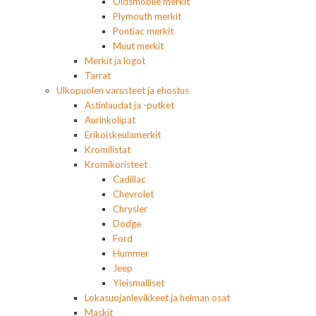
Oldsmobile merkit
Plymouth merkit
Pontiac merkit
Muut merkit
Merkit ja logot
Tarrat
Ulkopuolen varusteet ja ehostus
Astinlaudat ja -putket
Aurinkolipat
Erikoiskeulamerkit
Kromilistat
Kromikoristeet
Cadillac
Chevrolet
Chrysler
Dodge
Ford
Hummer
Jeep
Yleismalliset
Lokasuojanlevikkeet ja helman osat
Maskit