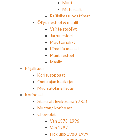
Muut
Motorcaft
Raitisilmasuodattimet
Öljyt, nesteet & maalit
Vaihteistoöljyt
Jarrunesteet
Moottoriöljyt
Liimat ja massat
Muut nesteet
Maalit
Kirjallisuus
Korjausoppaat
Omistajan käsikirjat
Muu autokirjallisuus
Korinosat
Starcraft levikesarja 97-03
Mustang korinosat
Chevrolet
Van 1978-1996
Van 1997-
Pick upp 1988-1999