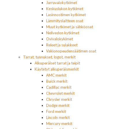
Jarruvalokytkimet
Keskuslukon kytkimet
Lasinnostimen kytkimet
Lämmityslaitteen osat
Muut kytkimet ja sähköosat
Nelivedon kytkimet
Ovivalokykimet
Releet ja sulakkeet
Vakionopeudensäätimen osat
Tarrat, tunnukset, logot, merkit
Alkuperäiset tarrat ja teipit
Käytetyt alkuperäismerkit
AMC merkit
Buick merkit
Cadillac merkit
Chevrolet merkit
Chrysler merkit
Dodge merkit
Ford merkit
Lincoln merkit
Mercury merkit