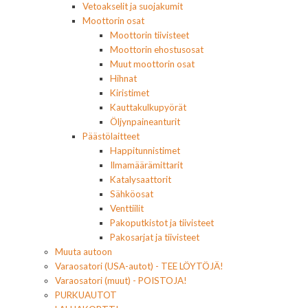
Vetoakselit ja suojakumit
Moottorin osat
Moottorin tiivisteet
Moottorin ehostusosat
Muut moottorin osat
Hihnat
Kiristimet
Kauttakulkupyörät
Öljynpaineanturit
Päästölaitteet
Happitunnistimet
Ilmamäärämittarit
Katalysaattorit
Sähköosat
Venttiilit
Pakoputkistot ja tiivisteet
Pakosarjat ja tiivisteet
Muuta autoon
Varaosatori (USA-autot) - TEE LÖYTÖJÄ!
Varaosatori (muut) - POISTOJA!
PURKUAUTOT