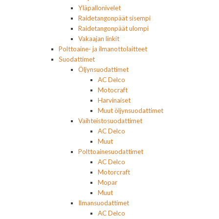
Yläpallonivelet
Raidetangonpäät sisempi
Raidetangonpäät ulompi
Vakaajan linkit
Polttoaine- ja ilmanottolaitteet
Suodattimet
Öljynsuodattimet
AC Delco
Motocraft
Harvinaiset
Muut öljynsuodattimet
Vaihteistosuodattimet
AC Delco
Muut
Polttoainesuodattimet
AC Delco
Motorcraft
Mopar
Muut
Ilmansuodattimet
AC Delco