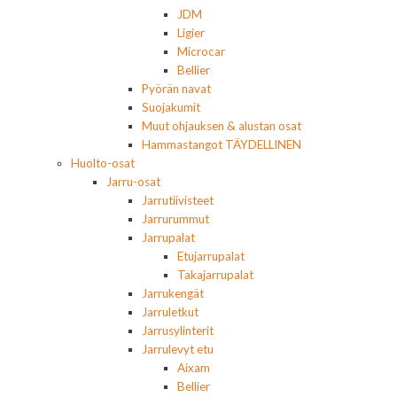
JDM
Ligier
Microcar
Bellier
Pyörän navat
Suojakumit
Muut ohjauksen & alustan osat
Hammastangot TÄYDELLINEN
Huolto-osat
Jarru-osat
Jarrutiivisteet
Jarrurummut
Jarrupalat
Etujarrupalat
Takajarrupalat
Jarrukengät
Jarruletkut
Jarrusylinterit
Jarrulevyt etu
Aixam
Bellier