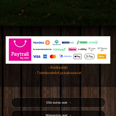
› Asiakastuki
› Toimitusehdot ja maksutavat
USA-auton osat
Mopoauton osat