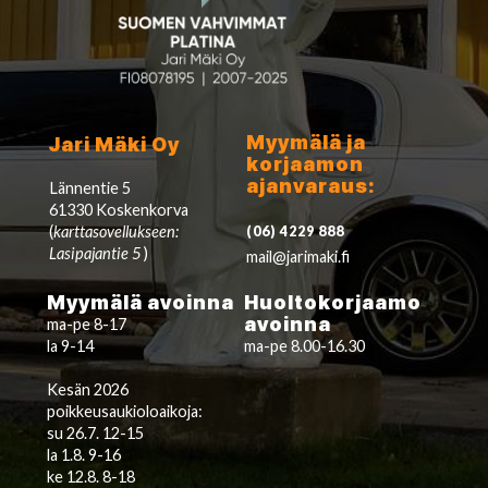
Myymälä ja
Jari Mäki Oy
korjaamon
ajanvaraus:
Lännentie 5
61330 Koskenkorva
(
karttasovellukseen:
(06) 4229 888
Lasipajantie 5
)
mail@jarimaki.fi
Myymälä avoinna
Huoltokorjaamo
avoinna
ma-pe 8-17
la 9-14
ma-pe 8.00-16.30
Kesän 2026
poikkeusaukioloaikoja:
su 26.7. 12-15
la 1.8. 9-16
ke 12.8. 8-18