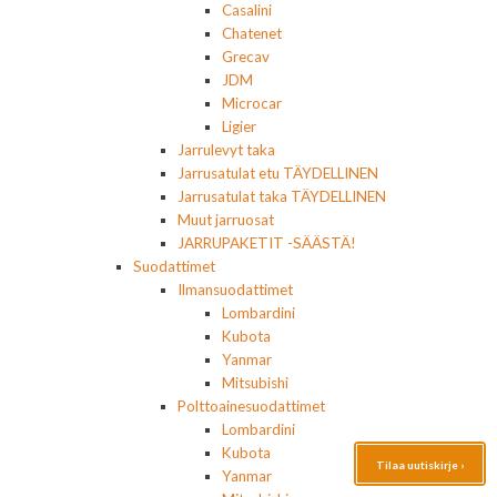
Casalini
Chatenet
Grecav
JDM
Microcar
Ligier
Jarrulevyt taka
Jarrusatulat etu TÄYDELLINEN
Jarrusatulat taka TÄYDELLINEN
Muut jarruosat
JARRUPAKETIT -SÄÄSTÄ!
Suodattimet
Ilmansuodattimet
Lombardini
Kubota
Yanmar
Mitsubishi
Polttoainesuodattimet
Lombardini
Kubota
Tilaa uutiskirje ›
Yanmar