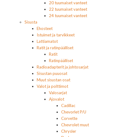
20 tuumaiset vanteet
22 tuumaiset vanteet
24 tuumaiset vanteet
Sisusta
Ehosteet
Istuimet ja tarvikkeet
Lattiamatot
Ratit ja ratinpäälliset
Ratit
Ratinpäälliset
Radioadapterit ja johtosarjat
Sisustan puuosat
Muut sisustan osat
Valot ja polttimot
Valosarjat
Ajovalot
Cadillac
Chevorlet P/U
Corvette
Chevrolet muut
Chrysler