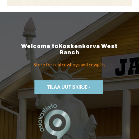
Welcome to
Koskenkorva
West
Ranch
Store for real cowboys
and cowgirls
TILAA UUTISKIRJE ›