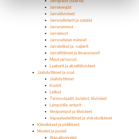
Jarrupalat (taakse)
Jarrukengät
Jarrutiivisteet
Jarrusylinterit ja satulat
Jarrurummut
Jarrulevyt
Jarrusatulan männät
Jarruletkut ja -vaijerit
Jarruliittimet ja ilmausruuvit
Muut jarruosat
Laakerit ja akselitiivisteet
Jäähdyttimet ja osat
Jäähdyttimet
Korkit
Letkut
Termostaatit, kotelot, tiivisteet
Lämpötila-anturit
Vesipumput ja tiivisteet
Vapaatuulettimet ja viskokytkimet
Kiinnikkeet ja pidikkeet
Nivelet ja puslat
Alapallonivelet