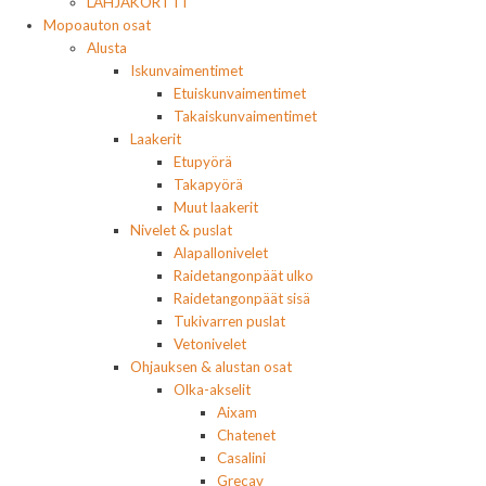
LAHJAKORTTI
Mopoauton osat
Alusta
Iskunvaimentimet
Etuiskunvaimentimet
Takaiskunvaimentimet
Laakerit
Etupyörä
Takapyörä
Muut laakerit
Nivelet & puslat
Alapallonivelet
Raidetangonpäät ulko
Raidetangonpäät sisä
Tukivarren puslat
Vetonivelet
Ohjauksen & alustan osat
Olka-akselit
Aixam
Chatenet
Casalini
Grecav