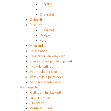
Chrysler
Ford
Chevrolet
Ovipeilit
Puskurit
Chevrolet
Dodge
Ford
Valoraudat
Roiskeläpät
Rekisterikilven kehykset
Sivulasivisiirit ja tuuliohjaimet
Työkalulaatikot
Vetokoukut ja osat
Vetokoukun peitelevyt
Muut ulkopuolen osat
Voimansiirto
Ristikot ja tukilaakerit
Laakerit, muut
Tiivisteet
Vaihteisto-osat