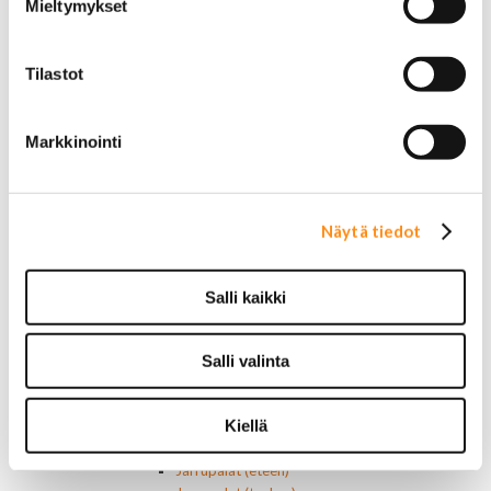
Mieltymykset
Tilastot
Etusivu
USA-auton osat
Alusta
Markkinointi
Ohjauslaitteet ja jousitus
Pallonivelet
Raidetangonpäät
Tukivarret
Näytä tiedot
Pumput ja tiivisteet
Puslat
Iskunvaimentimet ja jouset
Salli kaikki
Ohjausvaihteet ja osat
Autonhoito
Vahat ja autonhoito
Salli valinta
Työkalut ja tarvikkeet
Ruuvit ja mutterit
Kiellä
Huolto-osat ja tarvikkeet
Jarru-osat
Jarrupalat (eteen)