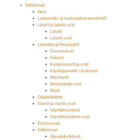
Sähköosat
Akut
Lasinnostin- ja keskuslukon moottorit
Laturit ja laturin osat
Laturit
Laturin osat
Lämmitys ja ilmastointi
Etuvastukset
Kennot
Kompressorit ja osat
Käyttöpaneelit / kytkimet
Moottorit
Ilmastoinnin osat
Muut
Ohjainlaitteet
Startit ja startin osat
Starttimoottorit
Starttimoottorin osat
Sytytysosat
Sähköosat
Ajovalokytkimet