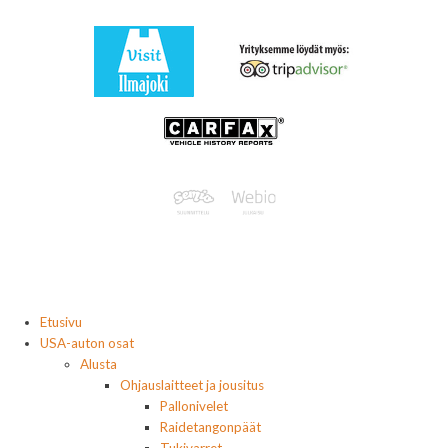
Etusivu
USA-auton osat
Alusta
Ohjauslaitteet ja jousitus
Pallonivelet
Raidetangonpäät