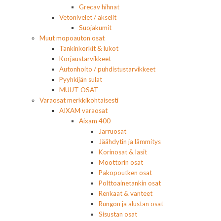
Grecav hihnat
Vetonivelet / akselit
Suojakumit
Muut mopoauton osat
Tankinkorkit & lukot
Korjaustarvikkeet
Autonhoito / puhdistustarvikkeet
Pyyhkijän sulat
MUUT OSAT
Varaosat merkkikohtaisesti
AIXAM varaosat
Aixam 400
Jarruosat
Jäähdytin ja lämmitys
Korinosat & lasit
Moottorin osat
Pakopoutken osat
Polttoainetankin osat
Renkaat & vanteet
Rungon ja alustan osat
Sisustan osat