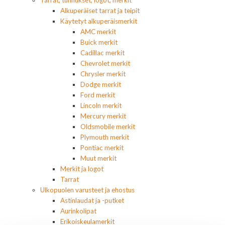
Tarrat, tunnukset, logot, merkit
Alkuperäiset tarrat ja teipit
Käytetyt alkuperäismerkit
AMC merkit
Buick merkit
Cadillac merkit
Chevrolet merkit
Chrysler merkit
Dodge merkit
Ford merkit
Lincoln merkit
Mercury merkit
Oldsmobile merkit
Plymouth merkit
Pontiac merkit
Muut merkit
Merkit ja logot
Tarrat
Ulkopuolen varusteet ja ehostus
Astinlaudat ja -putket
Aurinkolipat
Erikoiskeulamerkit