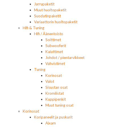
Jarrupaketit
Muut huoltopaketit
Suodatinpaketit
Variaattorin huoltopaketit
Hifi & Tuning
Hifi / Äänentoisto
Soittimet
Subwooferit
Kaiuttimet
Johdot / pientarvikkeet
Vahvistimet
Tuning
Korinosat
Valot
Sisustan osat
Kromilistat
Kuppipenkit
Muut tuning osat
Korinosat
Koripaneelit ja puskurit
Aixam