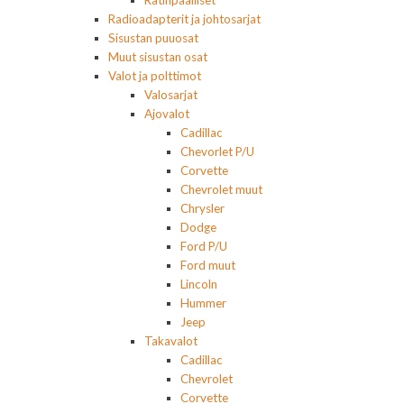
Ratinpäälliset
Radioadapterit ja johtosarjat
Sisustan puuosat
Muut sisustan osat
Valot ja polttimot
Valosarjat
Ajovalot
Cadillac
Chevorlet P/U
Corvette
Chevrolet muut
Chrysler
Dodge
Ford P/U
Ford muut
Lincoln
Hummer
Jeep
Takavalot
Cadillac
Chevrolet
Corvette