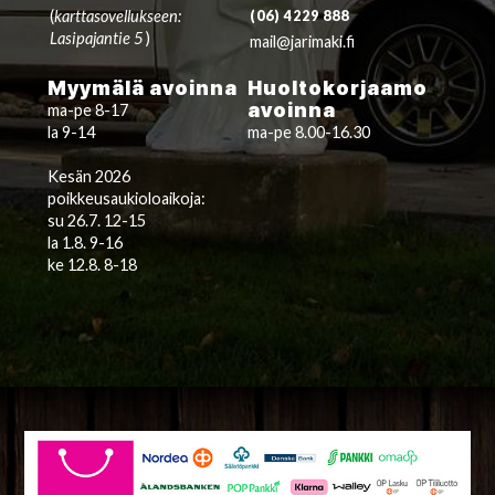
(
karttasovellukseen:
(06) 4229 888
Lasipajantie 5
)
mail@jarimaki.fi
Myymälä avoinna
Huoltokorjaamo
avoinna
ma-pe 8-17
la 9-14
ma-pe 8.00-16.30
Kesän 2026
poikkeusaukioloaikoja:
su 26.7. 12-15
la 1.8. 9-16
ke 12.8. 8-18