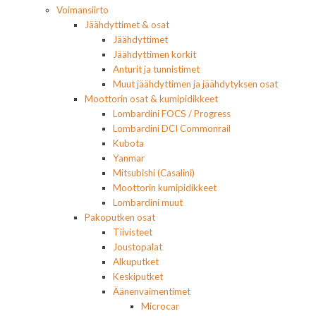
Voimansiirto
Jäähdyttimet & osat
Jäähdyttimet
Jäähdyttimen korkit
Anturit ja tunnistimet
Muut jäähdyttimen ja jäähdytyksen osat
Moottorin osat & kumipidikkeet
Lombardini FOCS / Progress
Lombardini DCI Commonrail
Kubota
Yanmar
Mitsubishi (Casalini)
Moottorin kumipidikkeet
Lombardini muut
Pakoputken osat
Tiivisteet
Joustopalat
Alkuputket
Keskiputket
Äänenvaimentimet
Microcar