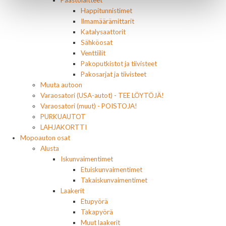
Päästölaitteet
Happitunnistimet
Ilmamäärämittarit
Katalysaattorit
Sähköosat
Venttiilit
Pakoputkistot ja tiivisteet
Pakosarjat ja tiivisteet
Muuta autoon
Varaosatori (USA-autot) - TEE LÖYTÖJÄ!
Varaosatori (muut) - POISTOJA!
PURKUAUTOT
LAHJAKORTTI
Mopoauton osat
Alusta
Iskunvaimentimet
Etuiskunvaimentimet
Takaiskunvaimentimet
Laakerit
Etupyörä
Takapyörä
Muut laakerit