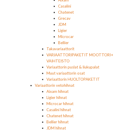
Aixam
Casalini
Chatenet
Grecav
JDM
Ligier
Microcar
Bellier
Takavariaattorit
VARIAATTORIPAKETIT MOOTTORI+
VAIHTEISTO
Variaattorin puslat & liukupalat
Muut variaattorin osat
Variaattorin HUOLTOPAKETIT
Variaattorin vetohihnat
Aixam hihnat
Ligier hihnat
Microcar hihnat
Casalini hihnat
Chatenet hihnat
Bellier hihnat
JDM hihnat