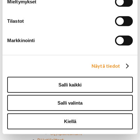
Mieltymykset
Roiskeläpät
Rekisterikilven kehykset
Sivulasivisiirit ja tuuliohjaimet
Tilastot
Työkalulaatikot
Vetokoukut ja osat
Vetokoukun peitelevyt
Markkinointi
Muut ulkopuolen osat
Voimansiirto
Ristikot ja tukilaakerit
Laakerit, muut
Näytä tiedot
Tiivisteet
Vaihteisto-osat
Vetoakselit ja suojakumit
Salli kaikki
Moottorin osat
Moottorin tiivisteet
Moottorin ehostusosat
Salli valinta
Muut moottorin osat
Hihnat
Kiristimet
Kiellä
Kauttakulkupyörät
Öljynpaineanturit