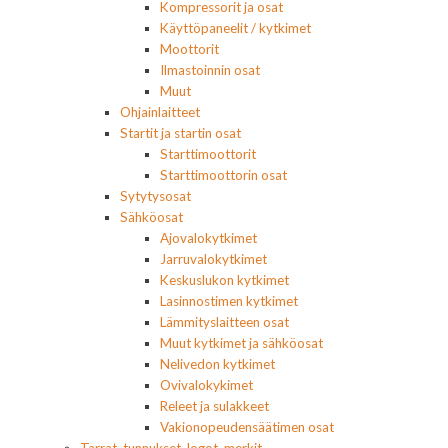
Kompressorit ja osat
Käyttöpaneelit / kytkimet
Moottorit
Ilmastoinnin osat
Muut
Ohjainlaitteet
Startit ja startin osat
Starttimoottorit
Starttimoottorin osat
Sytytysosat
Sähköosat
Ajovalokytkimet
Jarruvalokytkimet
Keskuslukon kytkimet
Lasinnostimen kytkimet
Lämmityslaitteen osat
Muut kytkimet ja sähköosat
Nelivedon kytkimet
Ovivalokykimet
Releet ja sulakkeet
Vakionopeudensäätimen osat