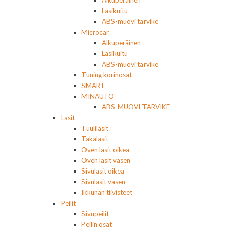
Alkuperäinen
Lasikuitu
ABS-muovi tarvike
Microcar
Alkuperäinen
Lasikuitu
ABS-muovi tarvike
Tuning korinosat
SMART
MINAUTO
ABS-MUOVI TARVIKE
Lasit
Tuulilasit
Takalasit
Oven lasit oikea
Oven lasit vasen
Sivulasit oikea
Sivulasit vasen
Ikkunan tiivisteet
Peilit
Sivupeilit
Peilin osat