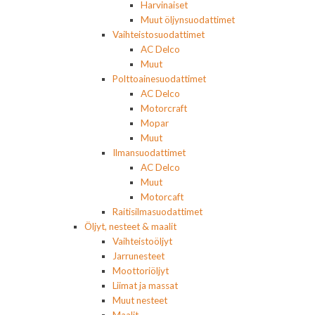
Harvinaiset
Muut öljynsuodattimet
Vaihteistosuodattimet
AC Delco
Muut
Polttoainesuodattimet
AC Delco
Motorcraft
Mopar
Muut
Ilmansuodattimet
AC Delco
Muut
Motorcaft
Raitisilmasuodattimet
Öljyt, nesteet & maalit
Vaihteistoöljyt
Jarrunesteet
Moottoriöljyt
Liimat ja massat
Muut nesteet