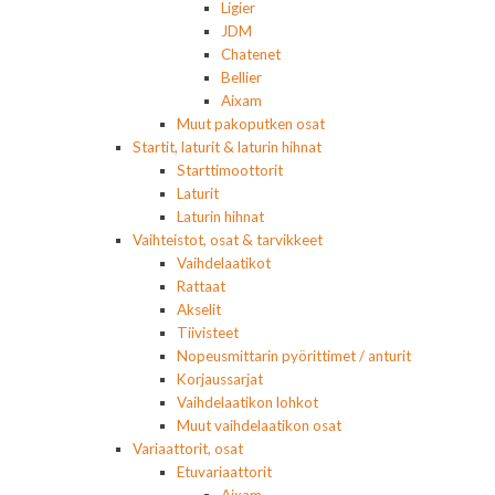
Ligier
JDM
Chatenet
Bellier
Aixam
Muut pakoputken osat
Startit, laturit & laturin hihnat
Starttimoottorit
Laturit
Laturin hihnat
Vaihteistot, osat & tarvikkeet
Vaihdelaatikot
Rattaat
Akselit
Tiivisteet
Nopeusmittarin pyörittimet / anturit
Korjaussarjat
Vaihdelaatikon lohkot
Muut vaihdelaatikon osat
Variaattorit, osat
Etuvariaattorit