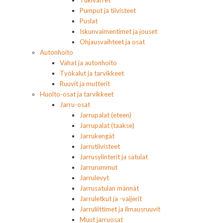
Tukivarret
Pumput ja tiivisteet
Puslat
Iskunvaimentimet ja jouset
Ohjausvaihteet ja osat
Autonhoito
Vahat ja autonhoito
Työkalut ja tarvikkeet
Ruuvit ja mutterit
Huolto-osat ja tarvikkeet
Jarru-osat
Jarrupalat (eteen)
Jarrupalat (taakse)
Jarrukengät
Jarrutiivisteet
Jarrusylinterit ja satulat
Jarrurummut
Jarrulevyt
Jarrusatulan männät
Jarruletkut ja -vaijerit
Jarruliittimet ja ilmausruuvit
Muut jarruosat