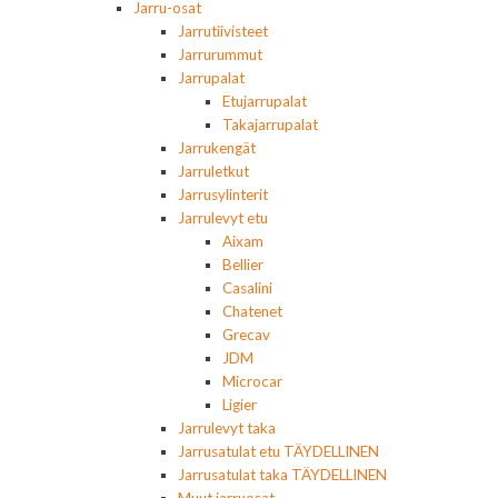
Jarru-osat
Jarrutiivisteet
Jarrurummut
Jarrupalat
Etujarrupalat
Takajarrupalat
Jarrukengät
Jarruletkut
Jarrusylinterit
Jarrulevyt etu
Aixam
Bellier
Casalini
Chatenet
Grecav
JDM
Microcar
Ligier
Jarrulevyt taka
Jarrusatulat etu TÄYDELLINEN
Jarrusatulat taka TÄYDELLINEN