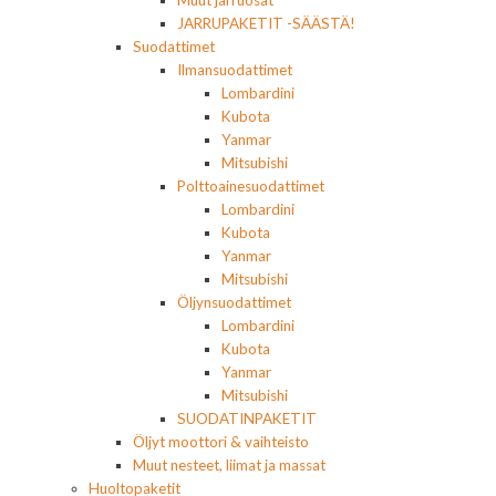
Muut jarruosat
JARRUPAKETIT -SÄÄSTÄ!
Suodattimet
Ilmansuodattimet
Lombardini
Kubota
Yanmar
Mitsubishi
Polttoainesuodattimet
Lombardini
Kubota
Yanmar
Mitsubishi
Öljynsuodattimet
Lombardini
Kubota
Yanmar
Mitsubishi
SUODATINPAKETIT
Öljyt moottori & vaihteisto
Muut nesteet, liimat ja massat
Huoltopaketit