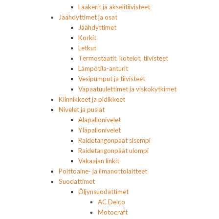
Laakerit ja akselitiivisteet
Jäähdyttimet ja osat
Jäähdyttimet
Korkit
Letkut
Termostaatit, kotelot, tiivisteet
Lämpötila-anturit
Vesipumput ja tiivisteet
Vapaatuulettimet ja viskokytkimet
Kiinnikkeet ja pidikkeet
Nivelet ja puslat
Alapallonivelet
Yläpallonivelet
Raidetangonpäät sisempi
Raidetangonpäät ulompi
Vakaajan linkit
Polttoaine- ja ilmanottolaitteet
Suodattimet
Öljynsuodattimet
AC Delco
Motocraft