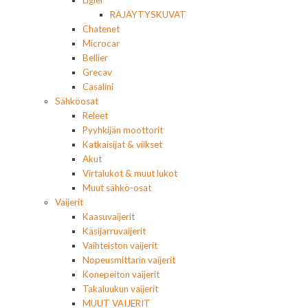
Ligier
RÄJÄYTYSKUVAT
Chatenet
Microcar
Bellier
Grecav
Casalini
Sähköosat
Releet
Pyyhkijän moottorit
Katkaisijat & viikset
Akut
Virtalukot & muut lukot
Muut sähkö-osat
Vaijerit
Kaasuvaijerit
Käsijarruvaijerit
Vaihteiston vaijerit
Nopeusmittarin vaijerit
Konepeiton vaijerit
Takaluukun vaijerit
MUUT VAIJERIT