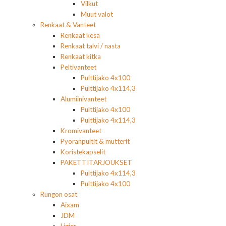
Vilkut
Muut valot
Renkaat & Vanteet
Renkaat kesä
Renkaat talvi / nasta
Renkaat kitka
Peltivanteet
Pulttijako 4x100
Pulttijako 4x114,3
Alumiinivanteet
Pulttijako 4x100
Pulttijako 4x114,3
Kromivanteet
Pyöränpultit & mutterit
Koristekapselit
PAKETTITARJOUKSET
Pulttijako 4x114,3
Pulttijako 4x100
Rungon osat
Aixam
JDM