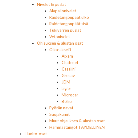
Nivelet & puslat
Alapallonivelet
Raidetangonpäät ulko
Raidetangonpäät sisä
Tukivarren puslat
Vetonivelet
Ohjauksen & alustan osat
Olka-akselit
Aixam
Chatenet
Casalini
Grecav
JDM
Ligier
Microcar
Bellier
Pyörän navat
Suojakumit
Muut ohjauksen & alustan osat
Hammastangot TÄYDELLINEN
Huolto-osat