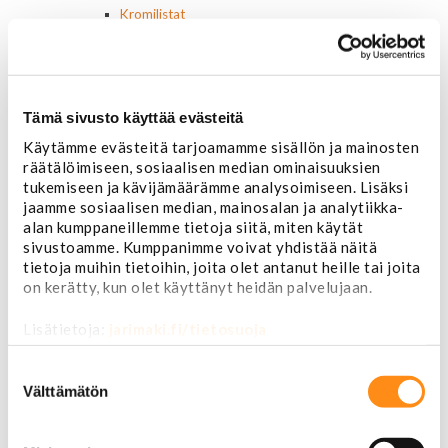
Kromilistat
Kromikoristeet
Cadillac
Chevrolet
Chrysler
Tämä sivusto käyttää evästeitä
Dodge
Ford
Käytämme evästeitä tarjoamamme sisällön ja mainosten
Hummer
räätälöimiseen, sosiaalisen median ominaisuuksien
Jeep
tukemiseen ja kävijämäärämme analysoimiseen. Lisäksi
Yleismalliset
jaamme sosiaalisen median, mainosalan ja analytiikka-
Lokasuojanlevikkeet ja helman osat
alan kumppaneillemme tietoja siitä, miten käytät
Maskit
sivustoamme. Kumppanimme voivat yhdistää näitä
tietoja muihin tietoihin, joita olet antanut heille tai joita
Chrysler
on kerätty, kun olet käyttänyt heidän palvelujaan.
Ford
Chevrolet
Lisätietoja:
jarimaki.fi/tietosuoja
Ovipeilit
Puskurit
Suostumuksen
Chevrolet
valinta
Välttämätön
Dodge
Ford
Valoraudat