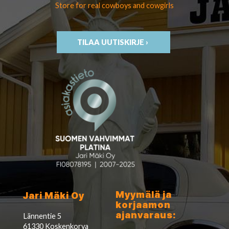
Store for real cowboys
and cowgirls
TILAA UUTISKIRJE ›
Myymälä ja
Jari Mäki Oy
korjaamon
ajanvaraus:
Lännentie 5
61330 Koskenkorva