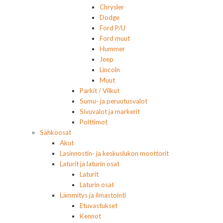
Chrysler
Dodge
Ford P/U
Ford muut
Hummer
Jeep
Lincoln
Muut
Parkit / Vilkut
Sumu- ja peruutusvalot
Sivuvalot ja markerit
Polttimot
Sähköosat
Akut
Lasinnostin- ja keskuslukon moottorit
Laturit ja laturin osat
Laturit
Laturin osat
Lämmitys ja ilmastointi
Etuvastukset
Kennot