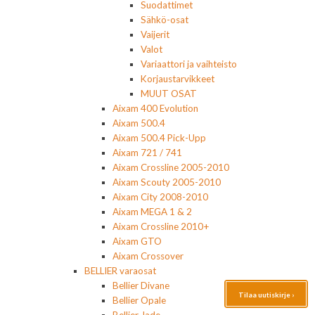
Suodattimet
Sähkö-osat
Vaijerit
Valot
Variaattori ja vaihteisto
Korjaustarvikkeet
MUUT OSAT
Aixam 400 Evolution
Aixam 500.4
Aixam 500.4 Pick-Upp
Aixam 721 / 741
Aixam Crossline 2005-2010
Aixam Scouty 2005-2010
Aixam City 2008-2010
Aixam MEGA 1 & 2
Aixam Crossline 2010+
Aixam GTO
Aixam Crossover
BELLIER varaosat
Bellier Divane
Tilaa uutiskirje ›
Bellier Opale