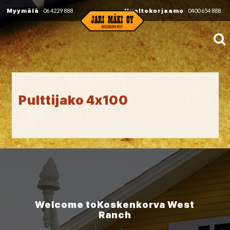
Myymälä
06 4229 888
Huoltokorjaamo
0400 654 888
Pulttijako 4x100
Welcome to
Koskenkorva
West
Ranch