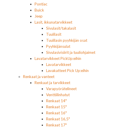
Pontiac
Buick
Jeep
Lasit, ikkunatarvikkeet
Sivulasit/takalasit
Tuulilasit
Tuulilasin pyyhkijän osat
Pyyhkijänsulat
Sivulasivisiirit ja tuuliohjaimet
Lavatarvikkeet PickUp:eihin
Lavatarvikkeet
Lavakatteet Pick Up:eihin
Renkaat ja vanteet
Renkaat ja tarvikkeet
Varapyörätelineet
Venttiilinhatut
Renkaat 14"
Renkaat 15"
Renkaat 16"
Renkaat 16,5"
Renkaat 17"