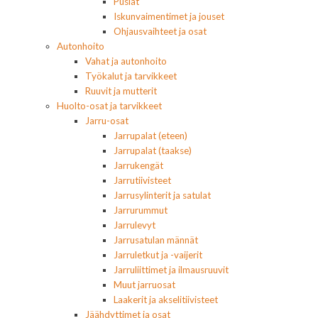
Puslat
Iskunvaimentimet ja jouset
Ohjausvaihteet ja osat
Autonhoito
Vahat ja autonhoito
Työkalut ja tarvikkeet
Ruuvit ja mutterit
Huolto-osat ja tarvikkeet
Jarru-osat
Jarrupalat (eteen)
Jarrupalat (taakse)
Jarrukengät
Jarrutiivisteet
Jarrusylinterit ja satulat
Jarrurummut
Jarrulevyt
Jarrusatulan männät
Jarruletkut ja -vaijerit
Jarruliittimet ja ilmausruuvit
Muut jarruosat
Laakerit ja akselitiivisteet
Jäähdyttimet ja osat