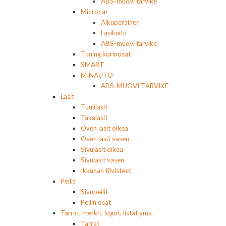
ABS-muovi tarvike
Microcar
Alkuperäinen
Lasikuitu
ABS-muovi tarvike
Tuning korinosat
SMART
MINAUTO
ABS-MUOVI TARVIKE
Lasit
Tuulilasit
Takalasit
Oven lasit oikea
Oven lasit vasen
Sivulasit oikea
Sivulasit vasen
Ikkunan tiivisteet
Peilit
Sivupeilit
Peilin osat
Tarrat, merkit, logot, listat yms.
Tarrat