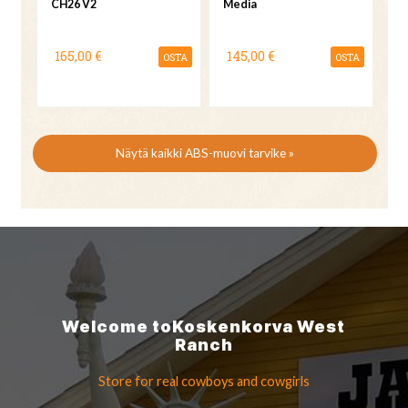
CH26 V2
Media
165,00 €
145,00 €
OSTA
OSTA
Näytä kaikki ABS-muovi tarvike »
Welcome to
Koskenkorva
West
Ranch
Store for real cowboys
and cowgirls