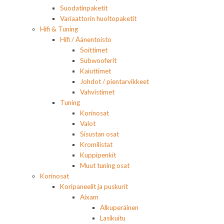
Suodatinpaketit
Variaattorin huoltopaketit
Hifi & Tuning
Hifi / Äänentoisto
Soittimet
Subwooferit
Kaiuttimet
Johdot / pientarvikkeet
Vahvistimet
Tuning
Korinosat
Valot
Sisustan osat
Kromilistat
Kuppipenkit
Muut tuning osat
Korinosat
Koripaneelit ja puskurit
Aixam
Alkuperäinen
Lasikuitu