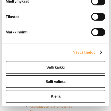
Mieltymykset
Renkaat 22"
Renkaat 24"
Vanteet ja tarvikkeet
Tilastot
Pölykapselit, keskiöt, spinnerit
Vannetarvikkeet
14 tuumaiset vanteet
Markkinointi
15 tuumaiset vanteet
16 tuumaiset vanteet
17 tuumaiset vanteet
18 tuumaiset vanteet
Näytä tiedot
20 tuumaiset vanteet
22 tuumaiset vanteet
24 tuumaiset vanteet
Salli kaikki
Sisusta
Ehosteet
Istuimet ja tarvikkeet
Salli valinta
Lattiamatot
Ratit ja ratinpäälliset
Kiellä
Ratit
Ratinpäälliset
Radioadapterit ja johtosarjat