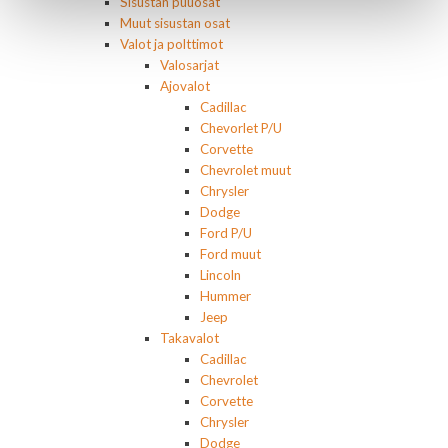
Sisustan puuosat
Muut sisustan osat
Valot ja polttimot
Valosarjat
Ajovalot
Cadillac
Chevorlet P/U
Corvette
Chevrolet muut
Chrysler
Dodge
Ford P/U
Ford muut
Lincoln
Hummer
Jeep
Takavalot
Cadillac
Chevrolet
Corvette
Chrysler
Dodge