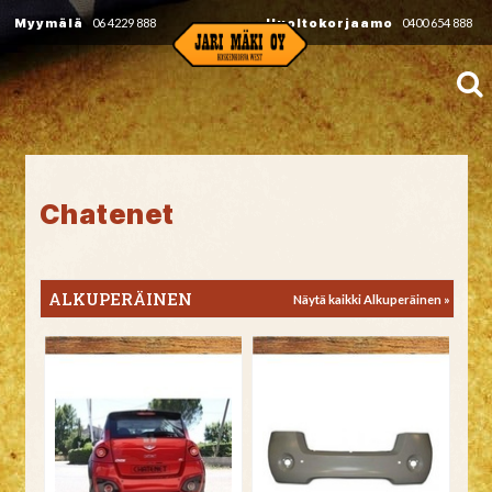
Myymälä
06 4229 888
Huoltokorjaamo
0400 654 888
Chatenet
ALKUPERÄINEN
Näytä kaikki Alkuperäinen »