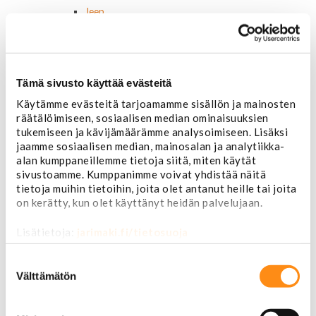
Jeep
Lasit, ikkunatarvikkeet
Sivulasit/takalasit
Tuulilasit
Tuulilasin pyyhkijän osat
Tämä sivusto käyttää evästeitä
Pyyhkijänsulat
Sivulasivisiirit ja tuuliohjaimet
Käytämme evästeitä tarjoamamme sisällön ja mainosten
Lavatarvikkeet PickUp:eihin
räätälöimiseen, sosiaalisen median ominaisuuksien
Lavatarvikkeet
tukemiseen ja kävijämäärämme analysoimiseen. Lisäksi
Lavakatteet Pick Up:eihin
jaamme sosiaalisen median, mainosalan ja analytiikka-
alan kumppaneillemme tietoja siitä, miten käytät
Renkaat ja vanteet
sivustoamme. Kumppanimme voivat yhdistää näitä
Renkaat ja tarvikkeet
tietoja muihin tietoihin, joita olet antanut heille tai joita
Varapyörätelineet
on kerätty, kun olet käyttänyt heidän palvelujaan.
Venttiilinhatut
Renkaat 14"
Lisätietoja:
jarimaki.fi/tietosuoja
Renkaat 15"
Renkaat 16"
Suostumuksen
Renkaat 16,5"
valinta
Välttämätön
Renkaat 17"
Renkaat 18"
Renkaat 20"