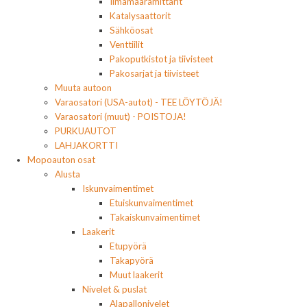
Ilmamäärämittarit
Katalysaattorit
Sähköosat
Venttiilit
Pakoputkistot ja tiivisteet
Pakosarjat ja tiivisteet
Muuta autoon
Varaosatori (USA-autot) - TEE LÖYTÖJÄ!
Varaosatori (muut) - POISTOJA!
PURKUAUTOT
LAHJAKORTTI
Mopoauton osat
Alusta
Iskunvaimentimet
Etuiskunvaimentimet
Takaiskunvaimentimet
Laakerit
Etupyörä
Takapyörä
Muut laakerit
Nivelet & puslat
Alapallonivelet