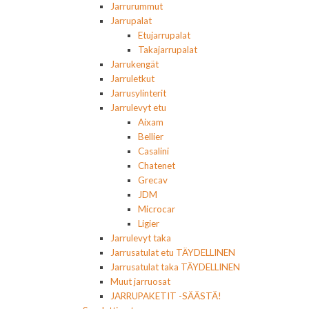
Jarrurummut
Jarrupalat
Etujarrupalat
Takajarrupalat
Jarrukengät
Jarruletkut
Jarrusylinterit
Jarrulevyt etu
Aixam
Bellier
Casalini
Chatenet
Grecav
JDM
Microcar
Ligier
Jarrulevyt taka
Jarrusatulat etu TÄYDELLINEN
Jarrusatulat taka TÄYDELLINEN
Muut jarruosat
JARRUPAKETIT -SÄÄSTÄ!