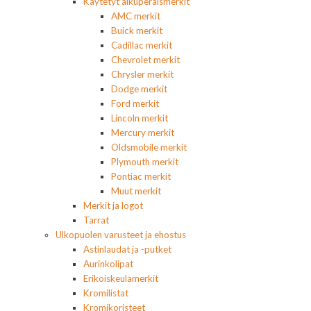
Käytetyt alkuperäismerkit
AMC merkit
Buick merkit
Cadillac merkit
Chevrolet merkit
Chrysler merkit
Dodge merkit
Ford merkit
Lincoln merkit
Mercury merkit
Oldsmobile merkit
Plymouth merkit
Pontiac merkit
Muut merkit
Merkit ja logot
Tarrat
Ulkopuolen varusteet ja ehostus
Astinlaudat ja -putket
Aurinkolipat
Erikoiskeulamerkit
Kromilistat
Kromikoristeet