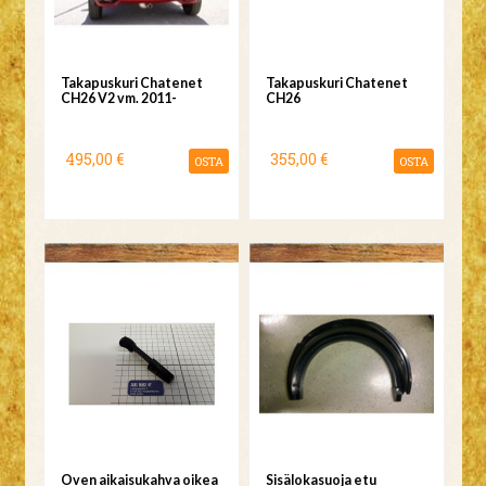
Takapuskuri Chatenet
Takapuskuri Chatenet
CH26 V2 vm. 2011-
CH26
495,00 €
355,00 €
OSTA
OSTA
Oven aikaisukahva oikea
Sisälokasuoja etu