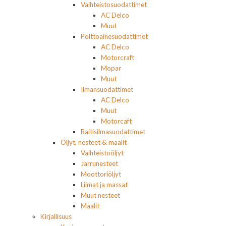
Vaihteistosuodattimet
AC Delco
Muut
Polttoainesuodattimet
AC Delco
Motorcraft
Mopar
Muut
Ilmansuodattimet
AC Delco
Muut
Motorcaft
Raitisilmasuodattimet
Öljyt, nesteet & maalit
Vaihteistoöljyt
Jarrunesteet
Moottoriöljyt
Liimat ja massat
Muut nesteet
Maalit
Kirjallisuus