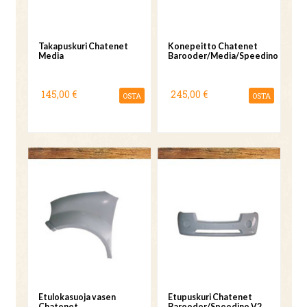
Takapuskuri Chatenet
Konepeitto Chatenet
Media
Barooder/Media/Speedino
145,00 €
245,00 €
OSTA
OSTA
Etulokasuoja vasen
Etupuskuri Chatenet
Chatenet
Barooder/Speedino V2