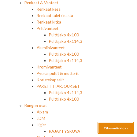
Renkaat & Vanteet
Renkaat kesä
Renkaat talvi / nasta
Renkaat kitka
Peltivanteet
Pulttijako 4x100
Pulttijako 4x114,3
Alumiinivanteet
Pulttijako 4x100
Pulttijako 4x114,3
Kromivanteet
Pyöränpultit & mutterit
Koristekapselit
PAKETTITARJOUKSET
Pulttijako 4x114,3
Pulttijako 4x100
Rungon osat
Aixam
JDM
Ligier
Tilaa uutiskirje ›
RÄJÄYTYSKUVAT