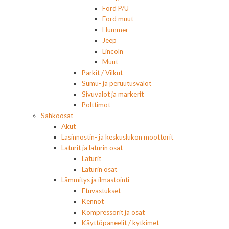
Ford P/U
Ford muut
Hummer
Jeep
Lincoln
Muut
Parkit / Vilkut
Sumu- ja peruutusvalot
Sivuvalot ja markerit
Polttimot
Sähköosat
Akut
Lasinnostin- ja keskuslukon moottorit
Laturit ja laturin osat
Laturit
Laturin osat
Lämmitys ja ilmastointi
Etuvastukset
Kennot
Kompressorit ja osat
Käyttöpaneelit / kytkimet