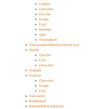
Cadillac
Chevrolet
Chrysler
Dodge
Ford
Hummer
Jeep
Yleismalliset
Lokasuojanlevikkeet ja helman osat
Maskit
Chrysler
Ford
Chevrolet
Ovipeilit
Puskurit
Chevrolet
Dodge
Ford
Valoraudat
Roiskeläpät
Rekisterikilven kehykset