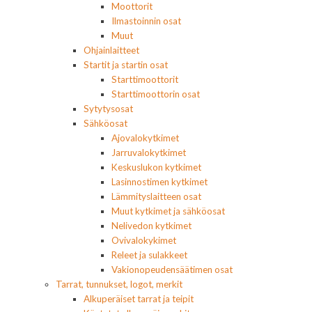
Moottorit
Ilmastoinnin osat
Muut
Ohjainlaitteet
Startit ja startin osat
Starttimoottorit
Starttimoottorin osat
Sytytysosat
Sähköosat
Ajovalokytkimet
Jarruvalokytkimet
Keskuslukon kytkimet
Lasinnostimen kytkimet
Lämmityslaitteen osat
Muut kytkimet ja sähköosat
Nelivedon kytkimet
Ovivalokykimet
Releet ja sulakkeet
Vakionopeudensäätimen osat
Tarrat, tunnukset, logot, merkit
Alkuperäiset tarrat ja teipit