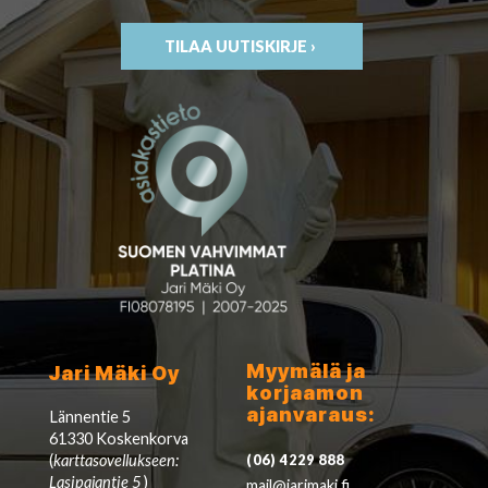
TILAA UUTISKIRJE ›
Myymälä ja
Jari Mäki Oy
korjaamon
ajanvaraus:
Lännentie 5
61330 Koskenkorva
(
karttasovellukseen:
(06) 4229 888
Lasipajantie 5
)
mail@jarimaki.fi