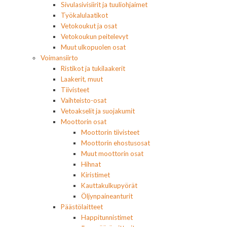
Sivulasivisiirit ja tuuliohjaimet
Työkalulaatikot
Vetokoukut ja osat
Vetokoukun peitelevyt
Muut ulkopuolen osat
Voimansiirto
Ristikot ja tukilaakerit
Laakerit, muut
Tiivisteet
Vaihteisto-osat
Vetoakselit ja suojakumit
Moottorin osat
Moottorin tiivisteet
Moottorin ehostusosat
Muut moottorin osat
Hihnat
Kiristimet
Kauttakulkupyörät
Öljynpaineanturit
Päästölaitteet
Happitunnistimet