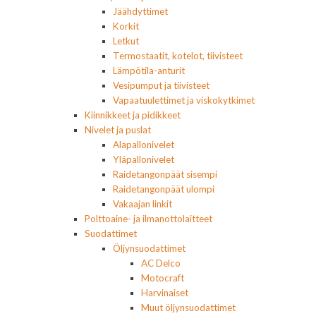
Jäähdyttimet
Korkit
Letkut
Termostaatit, kotelot, tiivisteet
Lämpötila-anturit
Vesipumput ja tiivisteet
Vapaatuulettimet ja viskokytkimet
Kiinnikkeet ja pidikkeet
Nivelet ja puslat
Alapallonivelet
Yläpallonivelet
Raidetangonpäät sisempi
Raidetangonpäät ulompi
Vakaajan linkit
Polttoaine- ja ilmanottolaitteet
Suodattimet
Öljynsuodattimet
AC Delco
Motocraft
Harvinaiset
Muut öljynsuodattimet