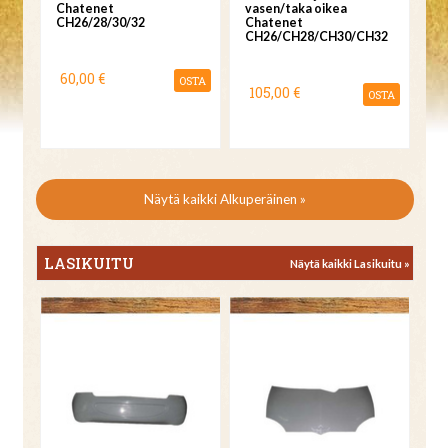
Chatenet
vasen/taka oikea
CH26/28/30/32
Chatenet
CH26/CH28/CH30/CH32
60,00 €
OSTA
105,00 €
OSTA
Näytä kaikki Alkuperäinen »
LASIKUITU
Näytä kaikki Lasikuitu »