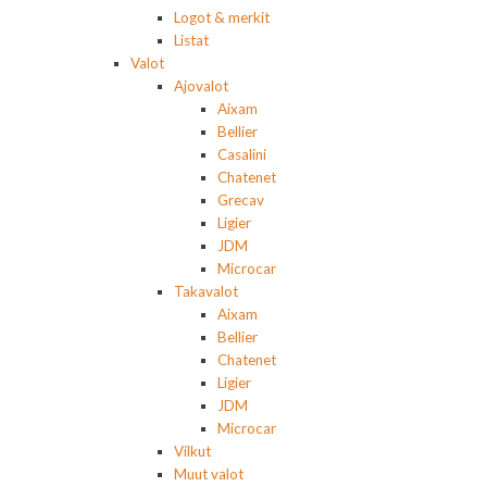
Logot & merkit
Listat
Valot
Ajovalot
Aixam
Bellier
Casalini
Chatenet
Grecav
Ligier
JDM
Microcar
Takavalot
Aixam
Bellier
Chatenet
Ligier
JDM
Microcar
Vilkut
Muut valot