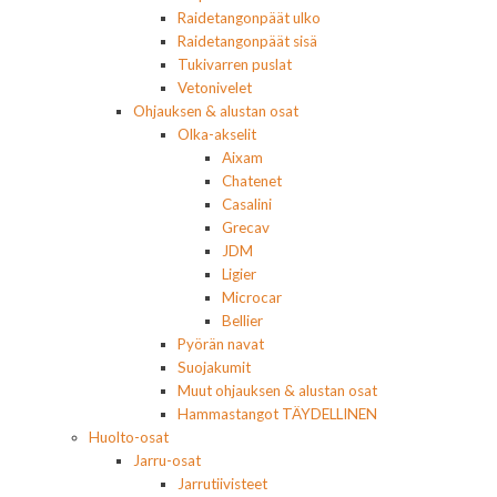
Raidetangonpäät ulko
Raidetangonpäät sisä
Tukivarren puslat
Vetonivelet
Ohjauksen & alustan osat
Olka-akselit
Aixam
Chatenet
Casalini
Grecav
JDM
Ligier
Microcar
Bellier
Pyörän navat
Suojakumit
Muut ohjauksen & alustan osat
Hammastangot TÄYDELLINEN
Huolto-osat
Jarru-osat
Jarrutiivisteet