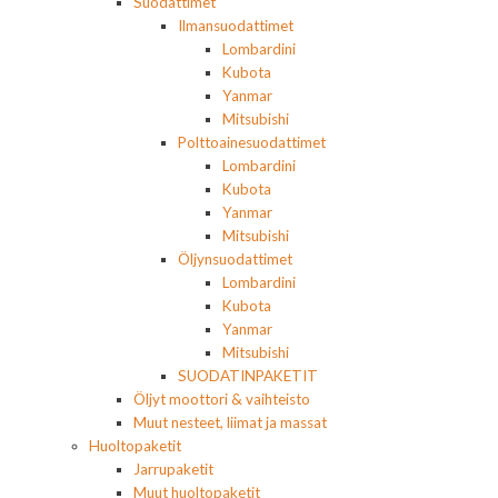
Suodattimet
Ilmansuodattimet
Lombardini
Kubota
Yanmar
Mitsubishi
Polttoainesuodattimet
Lombardini
Kubota
Yanmar
Mitsubishi
Öljynsuodattimet
Lombardini
Kubota
Yanmar
Mitsubishi
SUODATINPAKETIT
Öljyt moottori & vaihteisto
Muut nesteet, liimat ja massat
Huoltopaketit
Jarrupaketit
Muut huoltopaketit