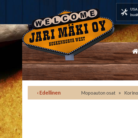
USA 
huol
‹ Edellinen
»
Mopoauton osat
Korino