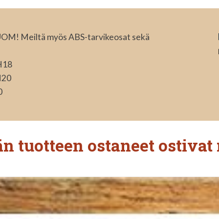
HUOM! Meiltä myös ABS-tarvikeosat sekä
H18
H20
0
n tuotteen ostaneet ostivat