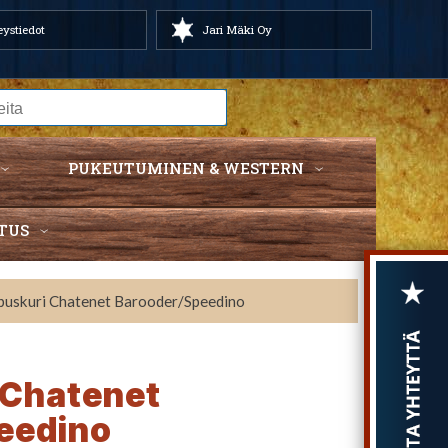
ystiedot
Jari Mäki Oy
PUKEUTUMINEN & WESTERN
TUS
puskuri Chatenet Barooder/Speedino
 Chatenet
eedino