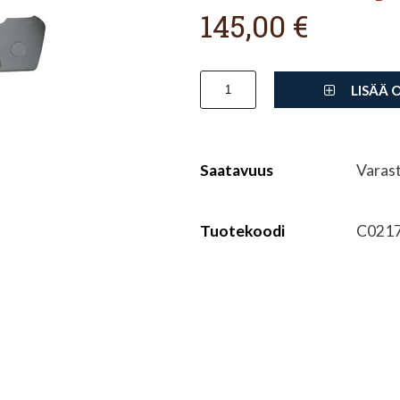
145,00 €
LISÄÄ 
Saatavuus
Varas
Tuotekoodi
C021