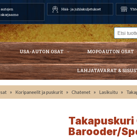
autojen
Hää- ja juhlakuljetukset
Yhte
tokorjaamo
USA-AUTON OSAT
MOPOAUTON OSAT
LAHJATAVARAT & SISUS
»
»
»
»
sat
Koripaneelit ja puskurit
Chatenet
Lasikuitu
Taka
Takapuskuri
Barooder/Sp