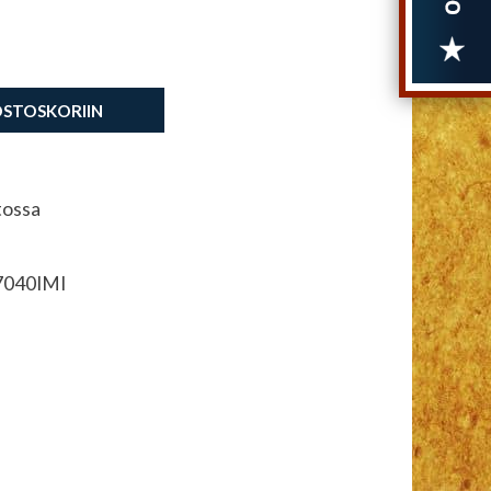
OSTOSKORIIN
tossa
7040IMI