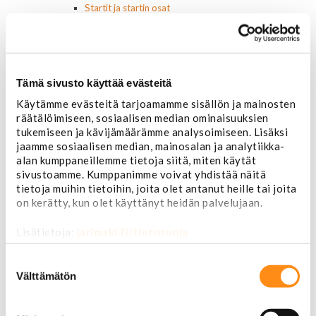
Startit ja startin osat
Starttimoottorit
Starttimoottorin osat
Sytytysosat
Sähköosat
Tämä sivusto käyttää evästeitä
Ajovalokytkimet
Jarruvalokytkimet
Käytämme evästeitä tarjoamamme sisällön ja mainosten
Keskuslukon kytkimet
räätälöimiseen, sosiaalisen median ominaisuuksien
Lasinnostimen kytkimet
tukemiseen ja kävijämäärämme analysoimiseen. Lisäksi
Lämmityslaitteen osat
jaamme sosiaalisen median, mainosalan ja analytiikka-
Muut kytkimet ja sähköosat
alan kumppaneillemme tietoja siitä, miten käytät
Nelivedon kytkimet
sivustoamme. Kumppanimme voivat yhdistää näitä
Ovivalokykimet
tietoja muihin tietoihin, joita olet antanut heille tai joita
Releet ja sulakkeet
on kerätty, kun olet käyttänyt heidän palvelujaan.
Vakionopeudensäätimen osat
Tarrat, tunnukset, logot, merkit
Lisätietoja:
jarimaki.fi/tietosuoja
Alkuperäiset tarrat ja teipit
Suostumuksen
Käytetyt alkuperäismerkit
valinta
AMC merkit
Välttämätön
Buick merkit
Cadillac merkit