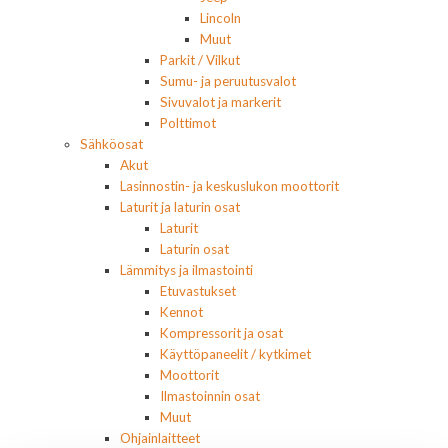
Lincoln
Muut
Parkit / Vilkut
Sumu- ja peruutusvalot
Sivuvalot ja markerit
Polttimot
Sähköosat
Akut
Lasinnostin- ja keskuslukon moottorit
Laturit ja laturin osat
Laturit
Laturin osat
Lämmitys ja ilmastointi
Etuvastukset
Kennot
Kompressorit ja osat
Käyttöpaneelit / kytkimet
Moottorit
Ilmastoinnin osat
Muut
Ohjainlaitteet