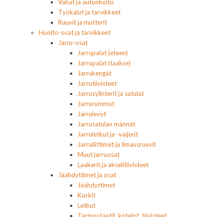
Vahat ja autonhoito
Työkalut ja tarvikkeet
Ruuvit ja mutterit
Huolto-osat ja tarvikkeet
Jarru-osat
Jarrupalat (eteen)
Jarrupalat (taakse)
Jarrukengät
Jarrutiivisteet
Jarrusylinterit ja satulat
Jarrurummut
Jarrulevyt
Jarrusatulan männät
Jarruletkut ja -vaijerit
Jarruliittimet ja ilmausruuvit
Muut jarruosat
Laakerit ja akselitiivisteet
Jäähdyttimet ja osat
Jäähdyttimet
Korkit
Letkut
Termostaatit, kotelot, tiivisteet