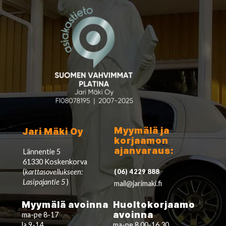
Myymälä ja
Jari Mäki Oy
korjaamon
ajanvaraus:
Lännentie 5
61330 Koskenkorva
(
karttasovellukseen:
(06) 4229 888
Lasipajantie 5
)
mail@jarimaki.fi
Myymälä avoinna
Huoltokorjaamo
avoinna
ma-pe 8-17
la 9-14
ma-pe 8.00-16.30