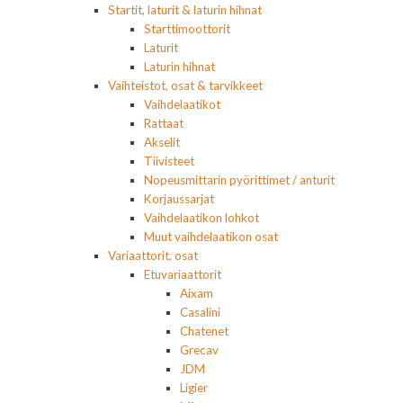
Startit, laturit & laturin hihnat
Starttimoottorit
Laturit
Laturin hihnat
Vaihteistot, osat & tarvikkeet
Vaihdelaatikot
Rattaat
Akselit
Tiivisteet
Nopeusmittarin pyörittimet / anturit
Korjaussarjat
Vaihdelaatikon lohkot
Muut vaihdelaatikon osat
Variaattorit, osat
Etuvariaattorit
Aixam
Casalini
Chatenet
Grecav
JDM
Ligier