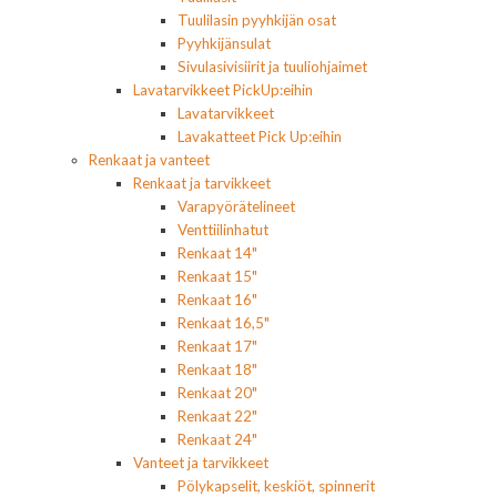
Tuulilasin pyyhkijän osat
Pyyhkijänsulat
Sivulasivisiirit ja tuuliohjaimet
Lavatarvikkeet PickUp:eihin
Lavatarvikkeet
Lavakatteet Pick Up:eihin
Renkaat ja vanteet
Renkaat ja tarvikkeet
Varapyörätelineet
Venttiilinhatut
Renkaat 14"
Renkaat 15"
Renkaat 16"
Renkaat 16,5"
Renkaat 17"
Renkaat 18"
Renkaat 20"
Renkaat 22"
Renkaat 24"
Vanteet ja tarvikkeet
Pölykapselit, keskiöt, spinnerit