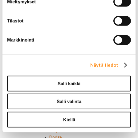
Mieltymykset
Chevrolet merkit
Chrysler merkit
Dodge merkit
Tilastot
Ford merkit
Lincoln merkit
Mercury merkit
Markkinointi
Oldsmobile merkit
Plymouth merkit
Pontiac merkit
Muut merkit
Näytä tiedot
Merkit ja logot
Tarrat
Ulkopuolen varusteet ja ehostus
Salli kaikki
Astinlaudat ja -putket
Aurinkolipat
Erikoiskeulamerkit
Salli valinta
Kromilistat
Kromikoristeet
Cadillac
Kiellä
Chevrolet
Chrysler
Dodge