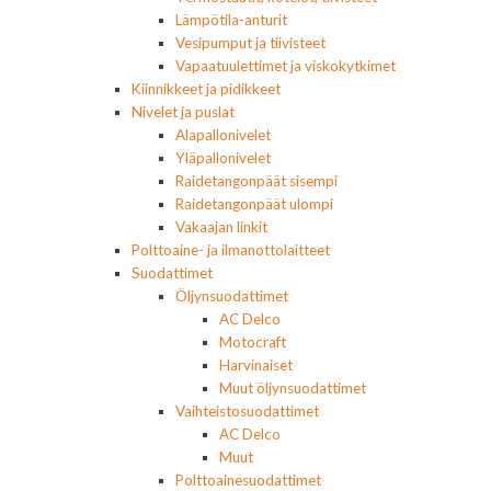
Lämpötila-anturit
Vesipumput ja tiivisteet
Vapaatuulettimet ja viskokytkimet
Kiinnikkeet ja pidikkeet
Nivelet ja puslat
Alapallonivelet
Yläpallonivelet
Raidetangonpäät sisempi
Raidetangonpäät ulompi
Vakaajan linkit
Polttoaine- ja ilmanottolaitteet
Suodattimet
Öljynsuodattimet
AC Delco
Motocraft
Harvinaiset
Muut öljynsuodattimet
Vaihteistosuodattimet
AC Delco
Muut
Polttoainesuodattimet