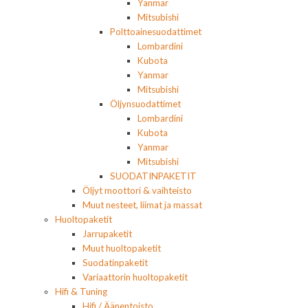
Yanmar
Mitsubishi
Polttoainesuodattimet
Lombardini
Kubota
Yanmar
Mitsubishi
Öljynsuodattimet
Lombardini
Kubota
Yanmar
Mitsubishi
SUODATINPAKETIT
Öljyt moottori & vaihteisto
Muut nesteet, liimat ja massat
Huoltopaketit
Jarrupaketit
Muut huoltopaketit
Suodatinpaketit
Variaattorin huoltopaketit
Hifi & Tuning
Hifi / Äänentoisto