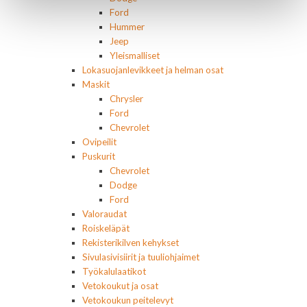
Ford
Hummer
Jeep
Yleismalliset
Lokasuojanlevikkeet ja helman osat
Maskit
Chrysler
Ford
Chevrolet
Ovipeilit
Puskurit
Chevrolet
Dodge
Ford
Valoraudat
Roiskeläpät
Rekisterikilven kehykset
Sivulasivisiirit ja tuuliohjaimet
Työkalulaatikot
Vetokoukut ja osat
Vetokoukun peitelevyt