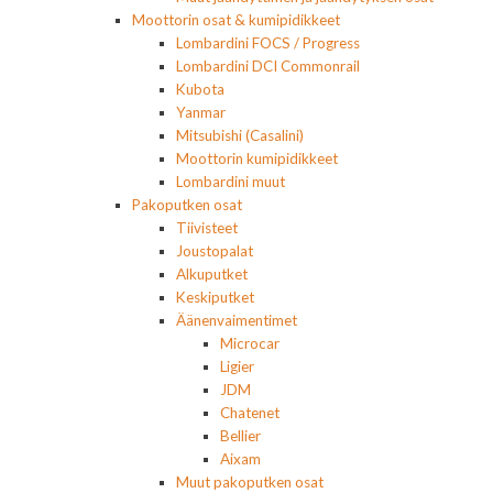
Moottorin osat & kumipidikkeet
Lombardini FOCS / Progress
Lombardini DCI Commonrail
Kubota
Yanmar
Mitsubishi (Casalini)
Moottorin kumipidikkeet
Lombardini muut
Pakoputken osat
Tiivisteet
Joustopalat
Alkuputket
Keskiputket
Äänenvaimentimet
Microcar
Ligier
JDM
Chatenet
Bellier
Aixam
Muut pakoputken osat