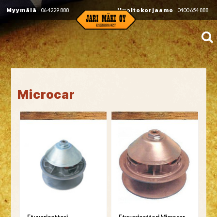
Myymälä
06 4229 888
Huoltokorjaamo
0400 654 888
Microcar