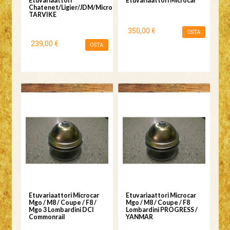
Etuvariaattori
Etuvariaattori Microcar
Chatenet/Ligier/JDM/Microcar/Grecav
TARVIKE
350,00 €
OSTA
239,00 €
OSTA
Etuvariaattori Microcar
Etuvariaattori Microcar
Mgo / M8 / Coupe / F8 /
Mgo / M8 / Coupe / F8
Mgo 3 Lombardini DCI
Lombardini PROGRESS /
Commonrail
YANMAR