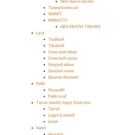
ABS-muovi tarvike
Tuning korinosat
SMART
MINAUTO
ABS-MUOVI TARVIKE
Lasit
Tuulilasit
Takalasit
Oven lasit oikea
Oven lasit vasen
Sivulasit oikea
Sivulasit vasen
Ikkunan tiivisteet
Peilit
Sivupeilit
Peilin osat
Tarrat, merkit, logot, listat yms.
Tarrat
Logot & merkit
Listat
Valot
Ajovalot