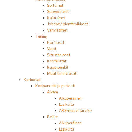
Soittimet
Subwooferit
Kaiuttimet
Johdot / pientarvikkeet
Vahvistimet
Tuning
Korinosat
Valot
Sisustan osat
Kromilistat
Kuppipenkit
Muut tuning osat
Korinosat
Koripaneelit ja puskurit
Aixam
Alkuperäinen
Lasikuitu
ABS-muovi tarvike
Bellier
Alkuperäinen
Lasikuitu