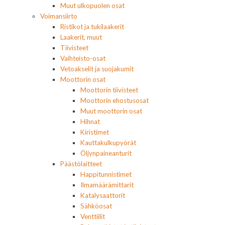
Muut ulkopuolen osat
Voimansiirto
Ristikot ja tukilaakerit
Laakerit, muut
Tiivisteet
Vaihteisto-osat
Vetoakselit ja suojakumit
Moottorin osat
Moottorin tiivisteet
Moottorin ehostusosat
Muut moottorin osat
Hihnat
Kiristimet
Kauttakulkupyörät
Öljynpaineanturit
Päästölaitteet
Happitunnistimet
Ilmamäärämittarit
Katalysaattorit
Sähköosat
Venttiilit