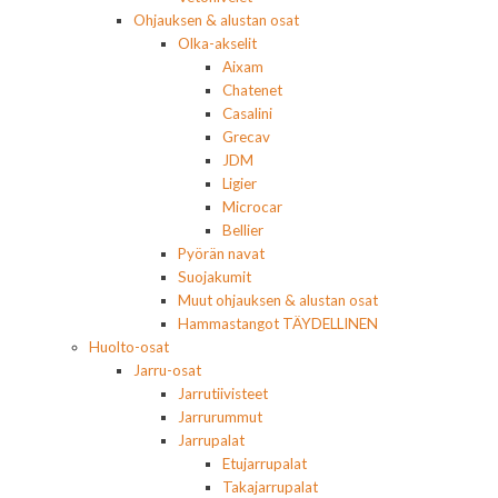
Ohjauksen & alustan osat
Olka-akselit
Aixam
Chatenet
Casalini
Grecav
JDM
Ligier
Microcar
Bellier
Pyörän navat
Suojakumit
Muut ohjauksen & alustan osat
Hammastangot TÄYDELLINEN
Huolto-osat
Jarru-osat
Jarrutiivisteet
Jarrurummut
Jarrupalat
Etujarrupalat
Takajarrupalat