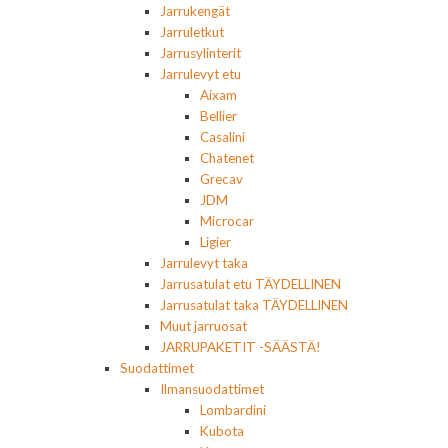
Jarrukengät
Jarruletkut
Jarrusylinterit
Jarrulevyt etu
Aixam
Bellier
Casalini
Chatenet
Grecav
JDM
Microcar
Ligier
Jarrulevyt taka
Jarrusatulat etu TÄYDELLINEN
Jarrusatulat taka TÄYDELLINEN
Muut jarruosat
JARRUPAKETIT -SÄÄSTÄ!
Suodattimet
Ilmansuodattimet
Lombardini
Kubota