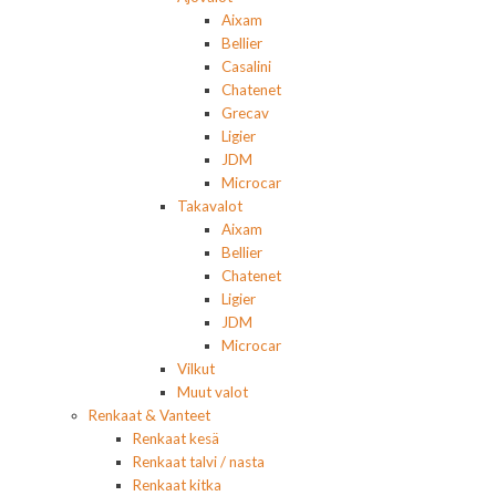
Aixam
Bellier
Casalini
Chatenet
Grecav
Ligier
JDM
Microcar
Takavalot
Aixam
Bellier
Chatenet
Ligier
JDM
Microcar
Vilkut
Muut valot
Renkaat & Vanteet
Renkaat kesä
Renkaat talvi / nasta
Renkaat kitka