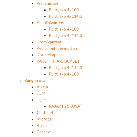
Peltivanteet
Pulttijako 4x100
Pulttijako 4x114,3
Alumiinivanteet
Pulttijako 4x100
Pulttijako 4x114,3
Kromivanteet
Pyöränpultit & mutterit
Koristekapselit
PAKETTITARJOUKSET
Pulttijako 4x114,3
Pulttijako 4x100
Rungon osat
Aixam
JDM
Ligier
RÄJÄYTYSKUVAT
Chatenet
Microcar
Bellier
Grecav