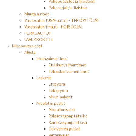
Pakoputkistot ja tiivisteet
Pakosarjat ja tiivisteet
Muuta autoon
Varaosatori (USA-autot) - TEE LÖYTÖJÄ!
Varaosatori (muut) - POISTOJA!
PURKUAUTOT
LAHJAKORTTI
Mopoauton osat
Alusta
Iskunvaimentimet
Etuiskunvaimentimet
Takaiskunvaimentimet
Laakerit
Etupyörä
Takapyörä
Muut laakerit
Nivelet & puslat
Alapallonivelet
Raidetangonpäät ulko
Raidetangonpäät sisä
Tukivarren puslat
Vetonivelet