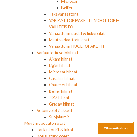
Microcar
Bellier
Takavariaattorit
VARIAATTORIPAKETIT MOOTTORI+
VAIHTEISTO
Variaattorin puslat & liukupalat
Muut variaattorin osat
Variaattorin HUOLTOPAKETIT
Variaattorin vetohihnat
Aixam hihnat
Ligier hihnat
Microcar hihnat
Casalini hihnat
Chatenet hihnat
Bellier hihnat
JDM hihnat
Grecav hihnat
Vetonivelet / akselit
Suojakumit
Muut mopoauton osat
Tilaa uutiskirje ›
Tankinkorkit & lukot
Korjaustarvikkeet