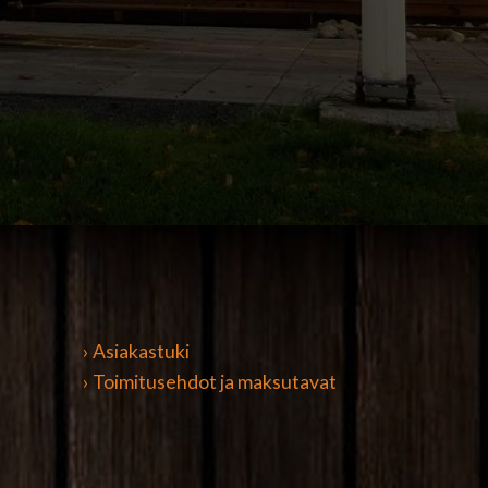
› Asiakastuki
› Toimitusehdot ja maksutavat