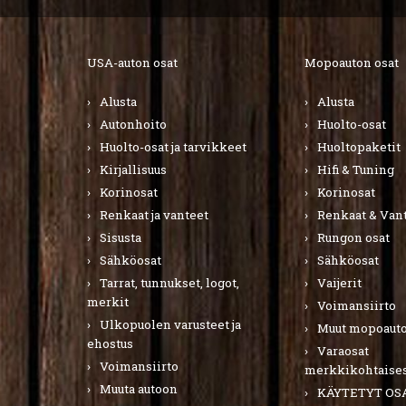
USA-auton osat
Mopoauton osat
Alusta
Alusta
Autonhoito
Huolto-osat
Huolto-osat ja tarvikkeet
Huoltopaketit
Kirjallisuus
Hifi & Tuning
Korinosat
Korinosat
Renkaat ja vanteet
Renkaat & Van
Sisusta
Rungon osat
Sähköosat
Sähköosat
Tarrat, tunnukset, logot,
Vaijerit
merkit
Voimansiirto
Ulkopuolen varusteet ja
Muut mopoauto
ehostus
Varaosat
Voimansiirto
merkkikohtaises
Muuta autoon
KÄYTETYT OS