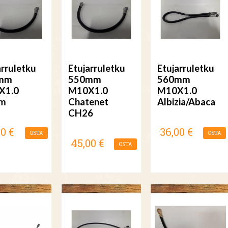
arruletku
Etujarruletku
Etujarruletku
mm
550mm
560mm
X1.0
M10X1.0
M10X1.0
am
Chatenet
Albizia/Abaca
CH26
00 €
36,00 €
OSTA
OSTA
45,00 €
OSTA