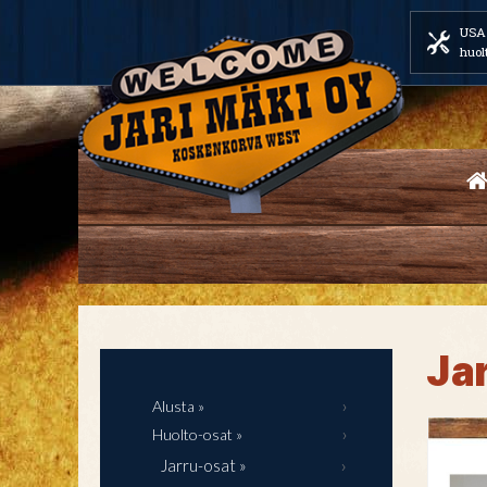
USA 
huol
Ja
Alusta »
Huolto-osat »
Jarru-osat »