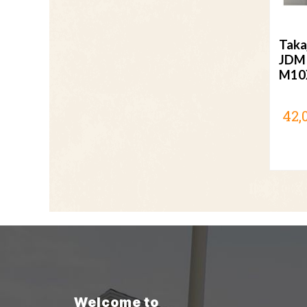
Taka
JDM
M10
42,
Welcome to