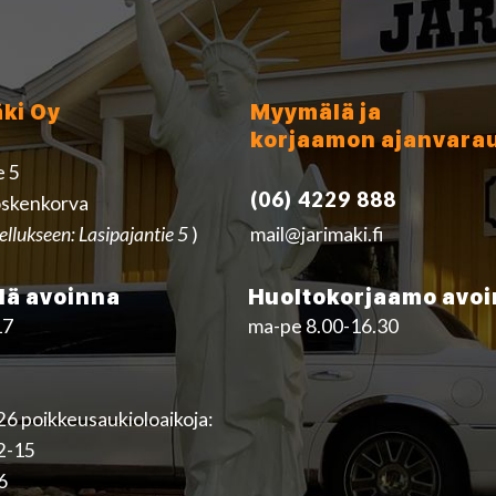
äki Oy
Myymälä ja
korjaamon ajanvara
e 5
(06) 4229 888
skenkorva
ellukseen: Lasipajantie 5
)
mail@jarimaki.fi
ä avoinna
Huoltokorjaamo avo
17
ma-pe 8.00-16.30
6 poikkeusaukioloaikoja:
12-15
16