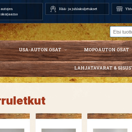
autojen
Hää- ja juhlakuljetukset
Yhte
tokorjaamo
USA-AUTON OSAT
MOPOAUTON OSAT
LAHJATAVARAT & SISUS
rruletkut