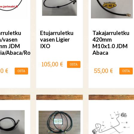
arruletku
Etujarruletku
Takajarruletku
a/vasen
vasen Ligier
420mm
mm JDM
IXO
M10x1.0 JDM
zia/Abaca/Roxsy
Abaca
105,00 €
OSTA
00 €
55,00 €
OSTA
OSTA