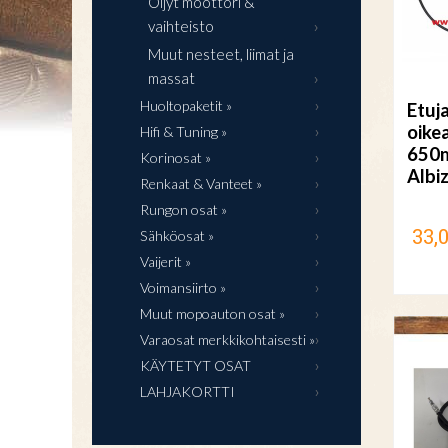
Öljyt moottori &
vaihteisto
Muut nesteet, liimat ja
massat
Huoltopaketit »
Etuj
oike
Hifi & Tuning »
650
Korinosat »
Albi
Renkaat & Vanteet »
Rungon osat »
33,
Sähköosat »
Vaijerit »
Voimansiirto »
Muut mopoauton osat »
Varaosat merkkikohtaisesti »
KÄYTETYT OSAT
LAHJAKORTTI