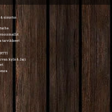
 & sisustus
utarha
ienoismallit
a tarvikkeet
RTTI
van kylä & Jari
et
seura