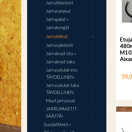
Jarrutiivisteet
Jarrurummut
Jarrupalat »
Jarrukengät
Jarruletkut
Etuj
Jarrusylinterit
480
M10
Jarrulevyt etu »
Aix
Jarrulevyt taka
Jarrusatulat etu
39,
TÄYDELLINEN
Jarrusatulat taka
TÄYDELLINEN
Muut jarruosat
JARRUPAKETIT -
SÄÄSTÄ!
Suodattimet »