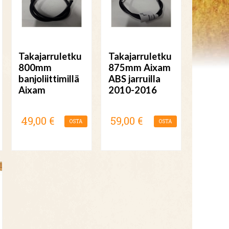
Takajarruletku
Takajarruletku
800mm
875mm Aixam
banjoliittimillä
ABS jarruilla
Aixam
2010-2016
49,00 €
59,00 €
OSTA
OSTA