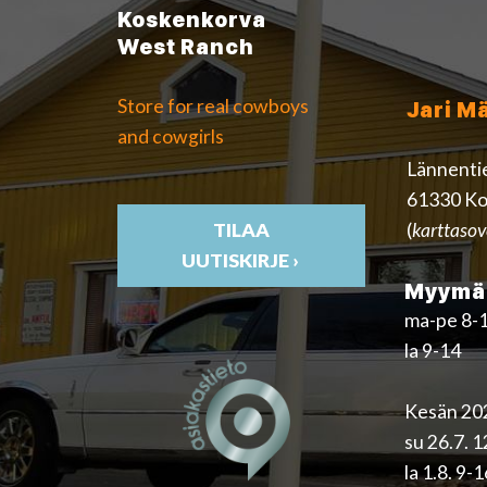
Koskenkorva
West Ranch
Store for real cowboys
Jari M
and cowgirls
Lännenti
61330 Ko
(
karttasov
TILAA
UUTISKIRJE ›
Myymäl
ma-pe 8-
la 9-14
Kesän 202
su 26.7. 
la 1.8. 9-