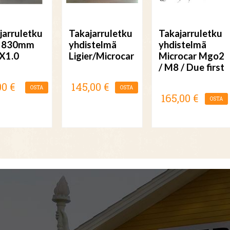
jarruletku
Takajarruletku
Takajarruletku
 830mm
yhdistelmä
yhdistelmä
X1.0
Ligier/Microcar
Microcar Mgo2
/ M8 / Due first
00 €
145,00 €
OSTA
OSTA
165,00 €
OSTA