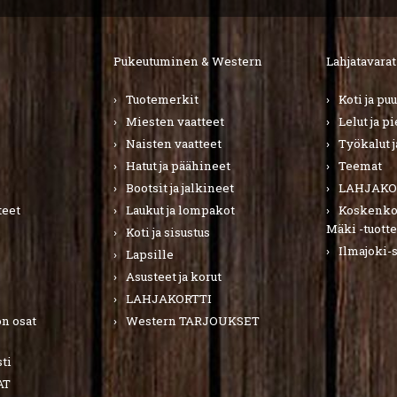
Pukeutuminen & Western
Lahjatavarat
Tuotemerkit
Koti ja pu
Miesten vaatteet
Lelut ja p
Naisten vaatteet
Työkalut j
Hatut ja päähineet
Teemat
Bootsit ja jalkineet
LAHJAKO
teet
Laukut ja lompakot
Koskenkor
Mäki -tuotte
Koti ja sisustus
Ilmajoki-
Lapsille
Asusteet ja korut
LAHJAKORTTI
n osat
Western TARJOUKSET
ti
AT