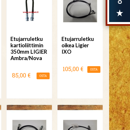
Etujarruletku
Etujarruletku
kartioliittimin
oikea Ligier
350mm LIGIER
IXO
Ambra/Nova
105,00 €
OSTA
85,00 €
OSTA