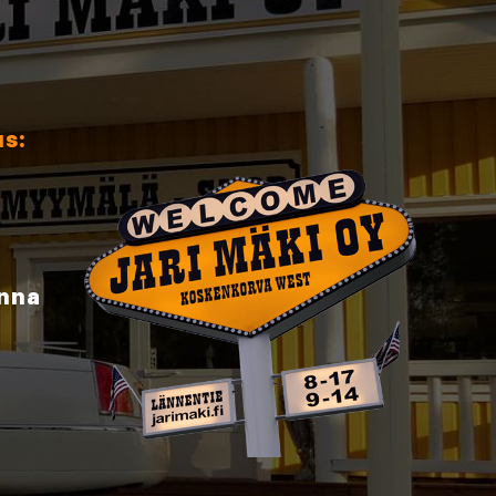
us:
inna