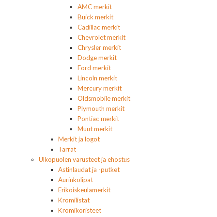
AMC merkit
Buick merkit
Cadillac merkit
Chevrolet merkit
Chrysler merkit
Dodge merkit
Ford merkit
Lincoln merkit
Mercury merkit
Oldsmobile merkit
Plymouth merkit
Pontiac merkit
Muut merkit
Merkit ja logot
Tarrat
Ulkopuolen varusteet ja ehostus
Astinlaudat ja -putket
Aurinkolipat
Erikoiskeulamerkit
Kromilistat
Kromikoristeet