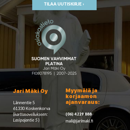
TILAA UUTISKIRJE ›
Myymälä ja
Jari Mäki Oy
korjaamon
ajanvaraus:
Lännentie 5
61330 Koskenkorva
(
karttasovellukseen:
(06) 4229 888
Lasipajantie 5
)
mail@jarimaki.fi