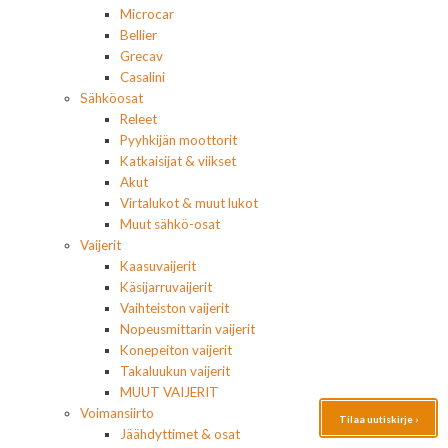
Microcar
Bellier
Grecav
Casalini
Sähköosat
Releet
Pyyhkijän moottorit
Katkaisijat & viikset
Akut
Virtalukot & muut lukot
Muut sähkö-osat
Vaijerit
Kaasuvaijerit
Käsijarruvaijerit
Vaihteiston vaijerit
Nopeusmittarin vaijerit
Konepeiton vaijerit
Takaluukun vaijerit
MUUT VAIJERIT
Voimansiirto
Tilaa uutiskirje ›
Jäähdyttimet & osat