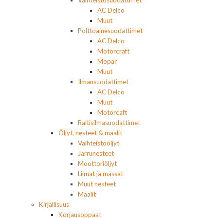
Vaihteistosuodattimet
AC Delco
Muut
Polttoainesuodattimet
AC Delco
Motorcraft
Mopar
Muut
Ilmansuodattimet
AC Delco
Muut
Motorcaft
Raitisilmasuodattimet
Öljyt, nesteet & maalit
Vaihteistoöljyt
Jarrunesteet
Moottoriöljyt
Liimat ja massat
Muut nesteet
Maalit
Kirjallisuus
Korjausoppaat