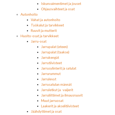
Iskunvaimentimet ja jouset
Ohjausvaihteet ja osat
Autonhoito
Vahat ja autonhoito
Työkalut ja tarvikkeet
Ruuvit ja mutterit
Huolto-osat ja tarvikkeet
Jarru-osat
Jarrupalat (eteen)
Jarrupalat (taakse)
Jarrukengät
Jarrutiivisteet
Jarrusylinterit ja satulat
Jarrurummut
Jarrulevyt
Jarrusatulan männät
Jarruletkut ja -vaijerit
Jarruliittimet ja ilmausruuvit
Muut jarruosat
Laakerit ja akselitiivisteet
Jäähdyttimet ja osat