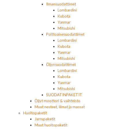
Ilmansuodattimet
Lombardini
Kubota
Yanmar
Mitsubishi
Polttoainesuodattimet
Lombardini
Kubota
Yanmar
Mitsubishi
Öljynsuodattimet
Lombardini
Kubota
Yanmar
Mitsubishi
SUODATINPAKETIT
Öljyt moottori & vaihteisto
Muut nesteet, liimat ja massat
Huoltopaketit
Jarrupaketit
Muut huoltopaketit