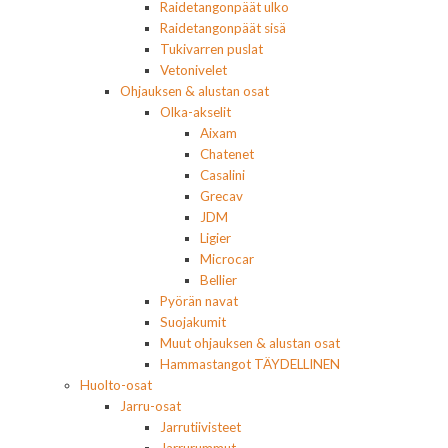
Raidetangonpäät ulko
Raidetangonpäät sisä
Tukivarren puslat
Vetonivelet
Ohjauksen & alustan osat
Olka-akselit
Aixam
Chatenet
Casalini
Grecav
JDM
Ligier
Microcar
Bellier
Pyörän navat
Suojakumit
Muut ohjauksen & alustan osat
Hammastangot TÄYDELLINEN
Huolto-osat
Jarru-osat
Jarrutiivisteet