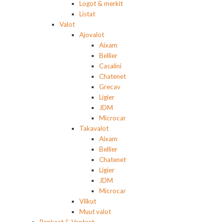
Logot & merkit
Listat
Valot
Ajovalot
Aixam
Bellier
Casalini
Chatenet
Grecav
Ligier
JDM
Microcar
Takavalot
Aixam
Bellier
Chatenet
Ligier
JDM
Microcar
Vilkut
Muut valot