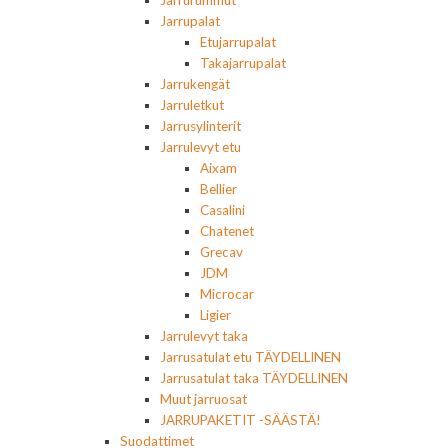
Jarrurummut
Jarrupalat
Etujarrupalat
Takajarrupalat
Jarrukengät
Jarruletkut
Jarrusylinterit
Jarrulevyt etu
Aixam
Bellier
Casalini
Chatenet
Grecav
JDM
Microcar
Ligier
Jarrulevyt taka
Jarrusatulat etu TÄYDELLINEN
Jarrusatulat taka TÄYDELLINEN
Muut jarruosat
JARRUPAKETIT -SÄÄSTÄ!
Suodattimet