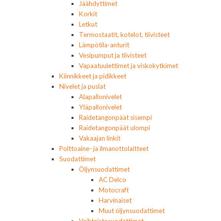
Jäähdyttimet
Korkit
Letkut
Termostaatit, kotelot, tiivisteet
Lämpötila-anturit
Vesipumput ja tiivisteet
Vapaatuulettimet ja viskokytkimet
Kiinnikkeet ja pidikkeet
Nivelet ja puslat
Alapallonivelet
Yläpallonivelet
Raidetangonpäät sisempi
Raidetangonpäät ulompi
Vakaajan linkit
Polttoaine- ja ilmanottolaitteet
Suodattimet
Öljynsuodattimet
AC Delco
Motocraft
Harvinaiset
Muut öljynsuodattimet