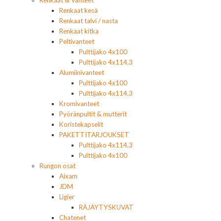
Renkaat & Vanteet
Renkaat kesä
Renkaat talvi / nasta
Renkaat kitka
Peltivanteet
Pulttijako 4x100
Pulttijako 4x114,3
Alumiinivanteet
Pulttijako 4x100
Pulttijako 4x114,3
Kromivanteet
Pyöränpultit & mutterit
Koristekapselit
PAKETTITARJOUKSET
Pulttijako 4x114,3
Pulttijako 4x100
Rungon osat
Aixam
JDM
Ligier
RÄJÄYTYSKUVAT
Chatenet