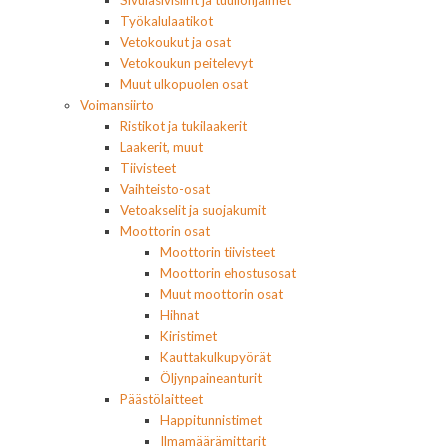
Sivulasivisiirit ja tuuliohjaimet
Työkalulaatikot
Vetokoukut ja osat
Vetokoukun peitelevyt
Muut ulkopuolen osat
Voimansiirto
Ristikot ja tukilaakerit
Laakerit, muut
Tiivisteet
Vaihteisto-osat
Vetoakselit ja suojakumit
Moottorin osat
Moottorin tiivisteet
Moottorin ehostusosat
Muut moottorin osat
Hihnat
Kiristimet
Kauttakulkupyörät
Öljynpaineanturit
Päästölaitteet
Happitunnistimet
Ilmamäärämittarit