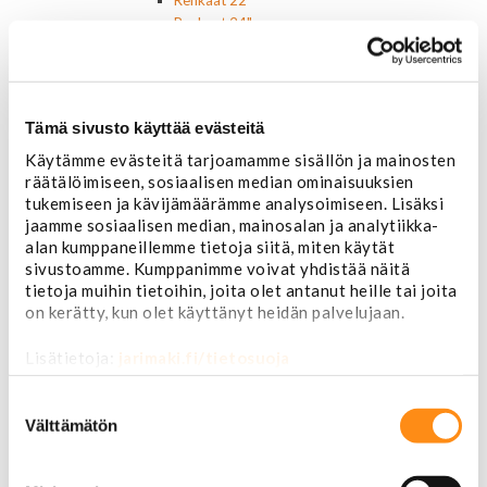
Renkaat 22"
Renkaat 24"
Vanteet ja tarvikkeet
Pölykapselit, keskiöt, spinnerit
Vannetarvikkeet
14 tuumaiset vanteet
Tämä sivusto käyttää evästeitä
15 tuumaiset vanteet
Käytämme evästeitä tarjoamamme sisällön ja mainosten
16 tuumaiset vanteet
räätälöimiseen, sosiaalisen median ominaisuuksien
17 tuumaiset vanteet
tukemiseen ja kävijämäärämme analysoimiseen. Lisäksi
18 tuumaiset vanteet
jaamme sosiaalisen median, mainosalan ja analytiikka-
20 tuumaiset vanteet
alan kumppaneillemme tietoja siitä, miten käytät
22 tuumaiset vanteet
sivustoamme. Kumppanimme voivat yhdistää näitä
24 tuumaiset vanteet
tietoja muihin tietoihin, joita olet antanut heille tai joita
Sisusta
on kerätty, kun olet käyttänyt heidän palvelujaan.
Ehosteet
Istuimet ja tarvikkeet
Lisätietoja:
jarimaki.fi/tietosuoja
Lattiamatot
Ratit ja ratinpäälliset
Suostumuksen
Ratit
valinta
Välttämätön
Ratinpäälliset
Radioadapterit ja johtosarjat
Sisustan puuosat