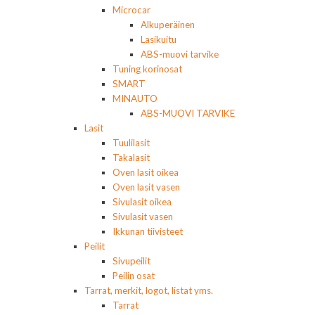
Microcar
Alkuperäinen
Lasikuitu
ABS-muovi tarvike
Tuning korinosat
SMART
MINAUTO
ABS-MUOVI TARVIKE
Lasit
Tuulilasit
Takalasit
Oven lasit oikea
Oven lasit vasen
Sivulasit oikea
Sivulasit vasen
Ikkunan tiivisteet
Peilit
Sivupeilit
Peilin osat
Tarrat, merkit, logot, listat yms.
Tarrat