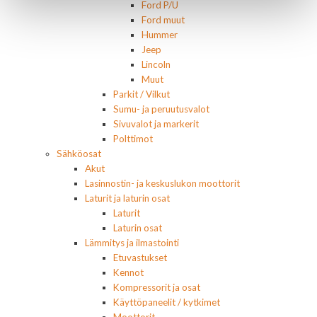
Ford P/U
Ford muut
Hummer
Jeep
Lincoln
Muut
Parkit / Vilkut
Sumu- ja peruutusvalot
Sivuvalot ja markerit
Polttimot
Sähköosat
Akut
Lasinnostin- ja keskuslukon moottorit
Laturit ja laturin osat
Laturit
Laturin osat
Lämmitys ja ilmastointi
Etuvastukset
Kennot
Kompressorit ja osat
Käyttöpaneelit / kytkimet