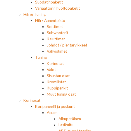
Suodatinpaketit
Variaattorin huoltopaketit
Hifi & Tuning
Hifi / Äänentoisto
Soittimet
Subwooferit
Kaiuttimet
Johdot / pientarvikkeet
Vahvistimet
Tuning
Korinosat
Valot
Sisustan osat
Kromilistat
Kuppipenkit
Muut tuning osat
Korinosat
Koripaneelit ja puskurit
Aixam
Alkuperäinen
Lasikuitu