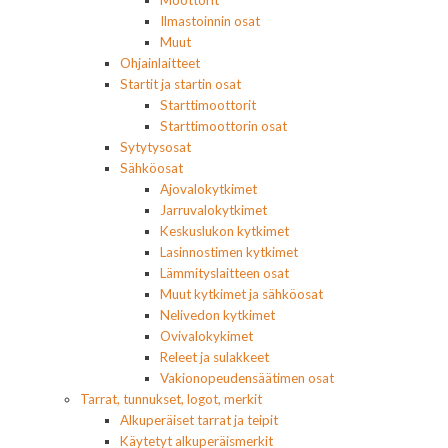
Moottorit
Ilmastoinnin osat
Muut
Ohjainlaitteet
Startit ja startin osat
Starttimoottorit
Starttimoottorin osat
Sytytysosat
Sähköosat
Ajovalokytkimet
Jarruvalokytkimet
Keskuslukon kytkimet
Lasinnostimen kytkimet
Lämmityslaitteen osat
Muut kytkimet ja sähköosat
Nelivedon kytkimet
Ovivalokykimet
Releet ja sulakkeet
Vakionopeudensäätimen osat
Tarrat, tunnukset, logot, merkit
Alkuperäiset tarrat ja teipit
Käytetyt alkuperäismerkit