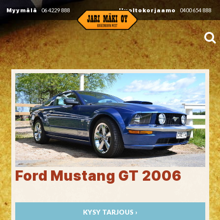
Myymälä
06 4229 888
Huoltokorjaamo
0400 654 888
Ford Mustang GT 2006
KYSY TARJOUS ›