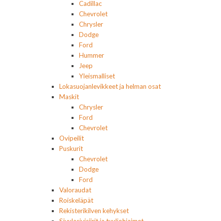
Cadillac
Chevrolet
Chrysler
Dodge
Ford
Hummer
Jeep
Yleismalliset
Lokasuojanlevikkeet ja helman osat
Maskit
Chrysler
Ford
Chevrolet
Ovipeilit
Puskurit
Chevrolet
Dodge
Ford
Valoraudat
Roiskeläpät
Rekisterikilven kehykset