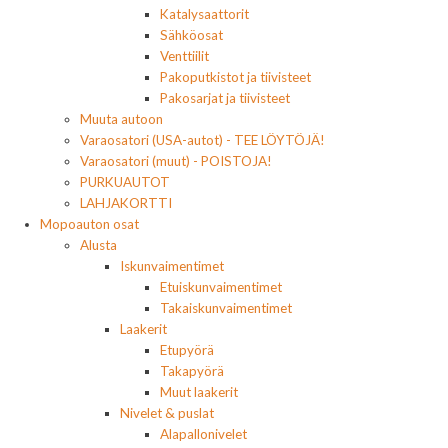
Katalysaattorit
Sähköosat
Venttiilit
Pakoputkistot ja tiivisteet
Pakosarjat ja tiivisteet
Muuta autoon
Varaosatori (USA-autot) - TEE LÖYTÖJÄ!
Varaosatori (muut) - POISTOJA!
PURKUAUTOT
LAHJAKORTTI
Mopoauton osat
Alusta
Iskunvaimentimet
Etuiskunvaimentimet
Takaiskunvaimentimet
Laakerit
Etupyörä
Takapyörä
Muut laakerit
Nivelet & puslat
Alapallonivelet