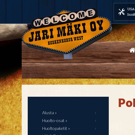
USA 
huol
Po
Alusta »
Huolto-osat »
Huoltopaketit »