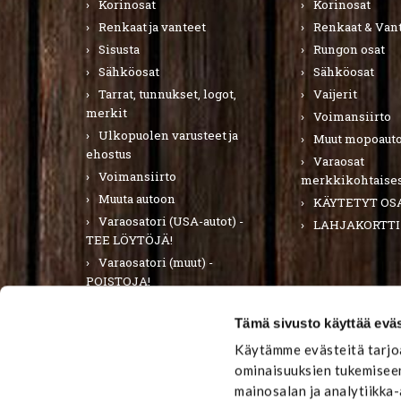
Korinosat
Korinosat
Renkaat ja vanteet
Renkaat & Van
Sisusta
Rungon osat
Sähköosat
Sähköosat
Tarrat, tunnukset, logot,
Vaijerit
merkit
Voimansiirto
Ulkopuolen varusteet ja
Muut mopoauto
ehostus
Varaosat
Voimansiirto
merkkikohtaises
Muuta autoon
KÄYTETYT OS
Varaosatori (USA-autot) -
LAHJAKORTTI
TEE LÖYTÖJÄ!
Varaosatori (muut) -
POISTOJA!
PURKUAUTOT
Tämä sivusto käyttää eväs
LAHJAKORTTI
Käytämme evästeitä tarjoa
ominaisuuksien tukemiseen
mainosalan ja analytiikka