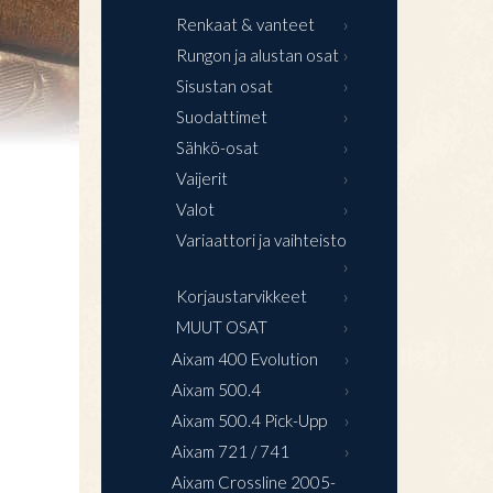
Renkaat & vanteet
Rungon ja alustan osat
Sisustan osat
Suodattimet
Sähkö-osat
Vaijerit
Valot
Variaattori ja vaihteisto
Korjaustarvikkeet
MUUT OSAT
Aixam 400 Evolution
Aixam 500.4
Aixam 500.4 Pick-Upp
Aixam 721 / 741
Aixam Crossline 2005-