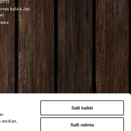
RTTI
van kylä & Jari
et
seura
Salli kaikki
an
n median,
Salli valinta