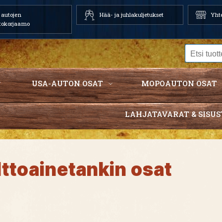
autojen
Hää- ja juhlakuljetukset
Yhte
tokorjaamo
USA-AUTON OSAT
MOPOAUTON OSAT
LAHJATAVARAT & SISUS
lttoainetankin osat