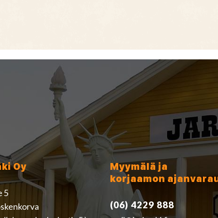
äki Oy
Myymälä ja
korjaamon ajanvara
e 5
(06) 4229 888
skenkorva