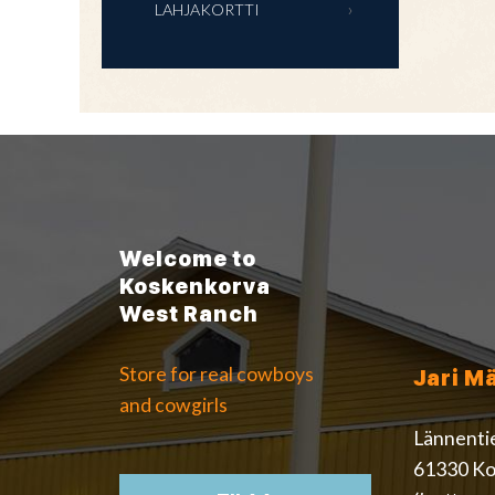
LAHJAKORTTI
Welcome to
Koskenkorva
West Ranch
Store for real cowboys
Jari M
and cowgirls
Lännenti
61330 Ko