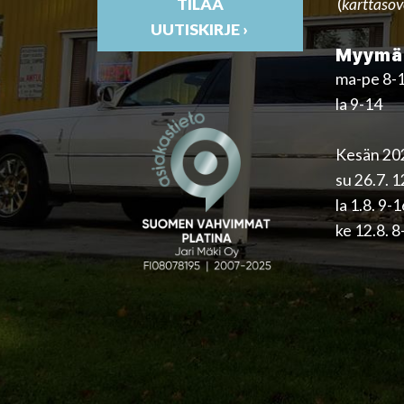
(
karttasov
TILAA
UUTISKIRJE ›
Myymäl
ma-pe 8-
la 9-14
Kesän 202
su 26.7. 
la 1.8. 9-
ke 12.8. 8