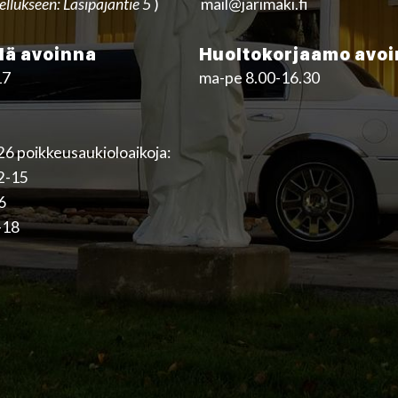
ellukseen: Lasipajantie 5
)
mail@jarimaki.fi
ä avoinna
Huoltokorjaamo avo
17
ma-pe 8.00-16.30
6 poikkeusaukioloaikoja:
12-15
16
-18