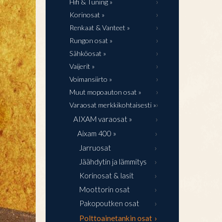
Hifi & Tuning »
Korinosat »
Renkaat & Vanteet »
Rungon osat »
Sähköosat »
Vaijerit »
Voimansiirto »
Muut mopoauton osat »
Varaosat merkkikohtaisesti »
AIXAM varaosat »
Aixam 400 »
Jarruosat
Jäähdytin ja lämmitys
Korinosat & lasit
Moottorin osat
Pakopoutken osat
Polttoainetankin osat