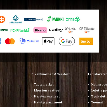
Pukeutuminen & Western
Lahjatavarat
Tuotemerkit
Koti ja pu
Miesten vaatteet
Lelut ja p
Naisten vaatteet
Työkalut j
Hatut ja päähineet
Teemat