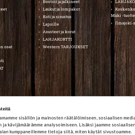
Bootsit ja jalkineet
LAHJAKO
teet
Laukut ja lompakot
Koskenkor
Mäki -tuotte
Koti ja sisustus
Ilmajoki-
Lapsille
Asusteet ja korut
LAHJAKORTTI
n osat
Western TARJOUKSET
ti
AT
teitä
mamme sisällön ja mainosten räätälöimiseen, sosiaalisen medi
 ja kävijämäärämme analysoimiseen. Lisäksi jaamme sosiaalise
-alan kumppaneillemme tietoja siitä, miten käytät sivustoamme.