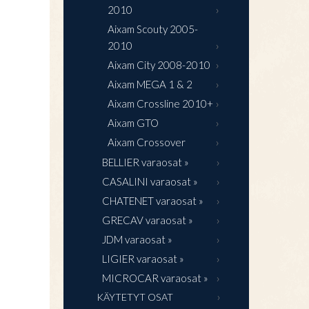
2010
Aixam Scouty 2005-
2010
Aixam City 2008-2010
Aixam MEGA 1 & 2
Aixam Crossline 2010+
Aixam GTO
Aixam Crossover
BELLIER varaosat »
CASALINI varaosat »
CHATENET varaosat »
GRECAV varaosat »
JDM varaosat »
LIGIER varaosat »
MICROCAR varaosat »
KÄYTETYT OSAT