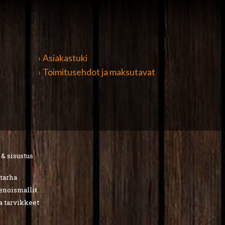
› Asiakastuki
› Toimitusehdot ja maksutavat
 & sisustus
utarha
ienoismallit
a tarvikkeet