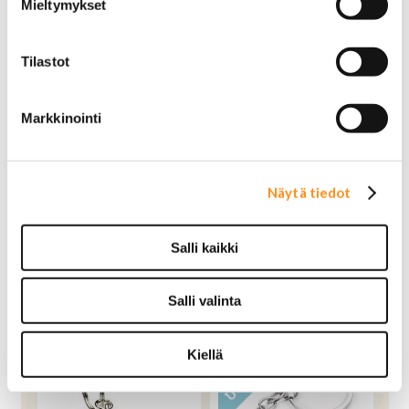
Mieltymykset
Tilastot
Markkinointi
Näytä tiedot
Avaimenperä Liisa
Avaimenperä Lincoln
Ihmemaassa pullo
Salli kaikki
20,00 €
OSTA
18,00 €
OSTA
Salli valinta
Kiellä
UUTUUS