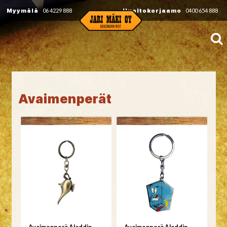
Myymälä
06 4229 888
Huoltokorjaamo
0400 654 888
Avaimenperät