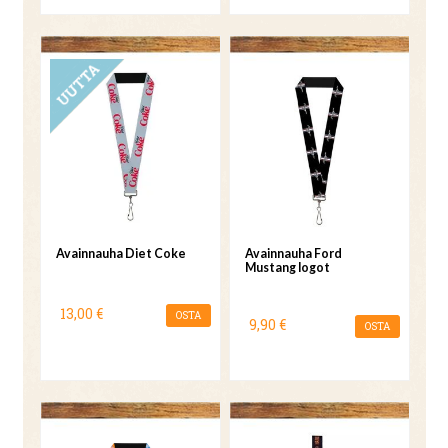
UUTUUS
Avainnauha Diet Coke
Avainnauha Ford
Mustang logot
13,00 €
OSTA
9,90 €
OSTA