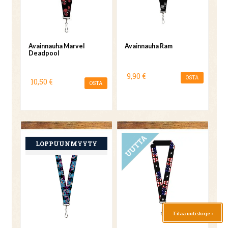
Avainnauha Marvel
Avainnauha Ram
Deadpool
9,90 €
OSTA
10,50 €
OSTA
UUTUUS
Tilaa uutiskirje ›