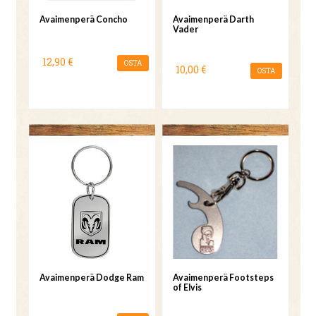
Avaimenperä Concho
Avaimenperä Darth
Vader
12,90 €
OSTA
10,00 €
OSTA
Avaimenperä Dodge Ram
Avaimenperä Footsteps
of Elvis