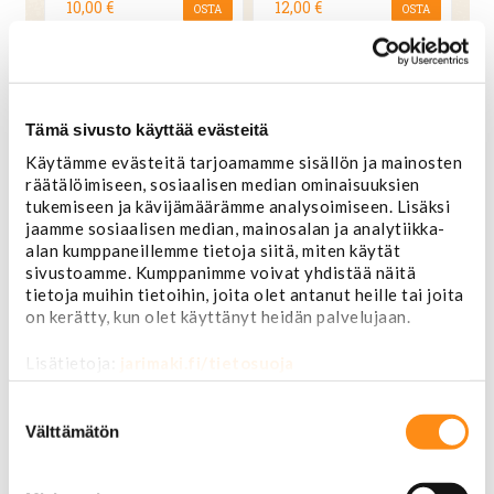
10,00 €
12,00 €
OSTA
OSTA
Tämä sivusto käyttää evästeitä
Käytämme evästeitä tarjoamamme sisällön ja mainosten
räätälöimiseen, sosiaalisen median ominaisuuksien
tukemiseen ja kävijämäärämme analysoimiseen. Lisäksi
jaamme sosiaalisen median, mainosalan ja analytiikka-
alan kumppaneillemme tietoja siitä, miten käytät
sivustoamme. Kumppanimme voivat yhdistää näitä
tietoja muihin tietoihin, joita olet antanut heille tai joita
on kerätty, kun olet käyttänyt heidän palvelujaan.
Avaimenperä
Avaimenperä Liisa
Lehmäntalja Texas
Ihmemaassa ovennuppi
Lisätietoja:
jarimaki.fi/tietosuoja
Suostumuksen
6,00 €
10,00 €
OSTA
OSTA
valinta
Välttämätön