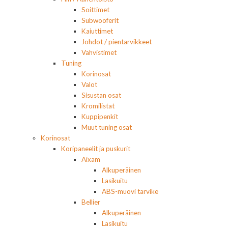
Soittimet
Subwooferit
Kaiuttimet
Johdot / pientarvikkeet
Vahvistimet
Tuning
Korinosat
Valot
Sisustan osat
Kromilistat
Kuppipenkit
Muut tuning osat
Korinosat
Koripaneelit ja puskurit
Aixam
Alkuperäinen
Lasikuitu
ABS-muovi tarvike
Bellier
Alkuperäinen
Lasikuitu