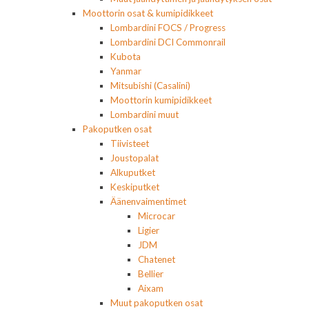
Moottorin osat & kumipidikkeet
Lombardini FOCS / Progress
Lombardini DCI Commonrail
Kubota
Yanmar
Mitsubishi (Casalini)
Moottorin kumipidikkeet
Lombardini muut
Pakoputken osat
Tiivisteet
Joustopalat
Alkuputket
Keskiputket
Äänenvaimentimet
Microcar
Ligier
JDM
Chatenet
Bellier
Aixam
Muut pakoputken osat