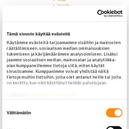
Lincoln
Muut
Parkit / Vilkut
Sumu- ja peruutusvalot
Sivuvalot ja markerit
Tämä sivusto käyttää evästeitä
Polttimot
Sähköosat
Käytämme evästeitä tarjoamamme sisällön ja mainosten
räätälöimiseen, sosiaalisen median ominaisuuksien
Akut
tukemiseen ja kävijämäärämme analysoimiseen. Lisäksi
Lasinnostin- ja keskuslukon moottorit
jaamme sosiaalisen median, mainosalan ja analytiikka-
Laturit ja laturin osat
alan kumppaneillemme tietoja siitä, miten käytät
Laturit
sivustoamme. Kumppanimme voivat yhdistää näitä
Laturin osat
tietoja muihin tietoihin, joita olet antanut heille tai joita
Lämmitys ja ilmastointi
on kerätty, kun olet käyttänyt heidän palvelujaan.
Etuvastukset
Kennot
Lisätietoja:
jarimaki.fi/tietosuoja
Kompressorit ja osat
Käyttöpaneelit / kytkimet
Suostumuksen
Moottorit
valinta
Välttämätön
Ilmastoinnin osat
Muut
Ohjainlaitteet