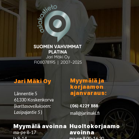
Myymälä ja
Jari Mäki Oy
korjaamon
ajanvaraus:
Lännentie 5
61330 Koskenkorva
(
karttasovellukseen:
(06) 4229 888
Lasipajantie 5
)
mail@jarimaki.fi
Myymälä avoinna
Huoltokorjaamo
avoinna
ma-pe 8-17
la 9-14
ma-pe 8.00-16.30