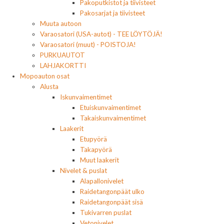
Pakoputkistot ja tiivisteet
Pakosarjat ja tiivisteet
Muuta autoon
Varaosatori (USA-autot) - TEE LÖYTÖJÄ!
Varaosatori (muut) - POISTOJA!
PURKUAUTOT
LAHJAKORTTI
Mopoauton osat
Alusta
Iskunvaimentimet
Etuiskunvaimentimet
Takaiskunvaimentimet
Laakerit
Etupyörä
Takapyörä
Muut laakerit
Nivelet & puslat
Alapallonivelet
Raidetangonpäät ulko
Raidetangonpäät sisä
Tukivarren puslat
Vetonivelet