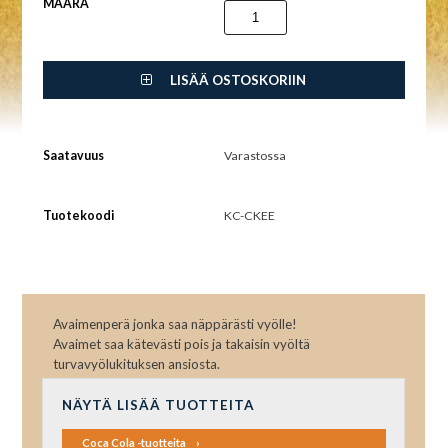
MÄÄRÄ
LISÄÄ OSTOSKORIIN
Saatavuus
Varastossa
Tuotekoodi
KC-CKEE
Avaimenperä jonka saa näppärästi vyölle!
Avaimet saa kätevästi pois ja takaisin vyöltä
turvavyölukituksen ansiosta.
NÄYTÄ LISÄÄ TUOTTEITA
Coca Cola -tuotteita