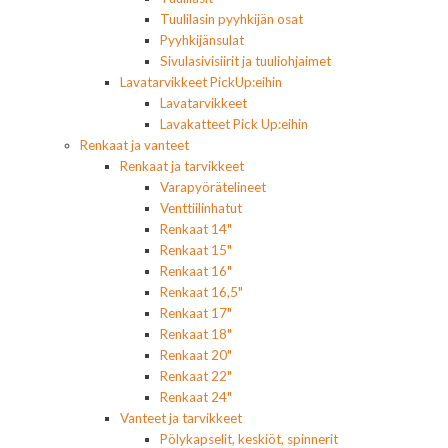
Tuulilasin pyyhkijän osat
Pyyhkijänsulat
Sivulasivisiirit ja tuuliohjaimet
Lavatarvikkeet PickUp:eihin
Lavatarvikkeet
Lavakatteet Pick Up:eihin
Renkaat ja vanteet
Renkaat ja tarvikkeet
Varapyörätelineet
Venttiilinhatut
Renkaat 14"
Renkaat 15"
Renkaat 16"
Renkaat 16,5"
Renkaat 17"
Renkaat 18"
Renkaat 20"
Renkaat 22"
Renkaat 24"
Vanteet ja tarvikkeet
Pölykapselit, keskiöt, spinnerit