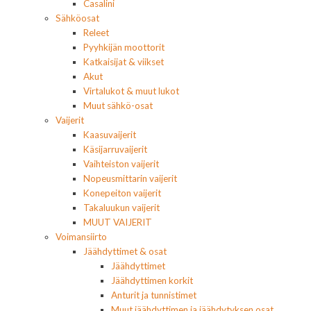
Casalini
Sähköosat
Releet
Pyyhkijän moottorit
Katkaisijat & viikset
Akut
Virtalukot & muut lukot
Muut sähkö-osat
Vaijerit
Kaasuvaijerit
Käsijarruvaijerit
Vaihteiston vaijerit
Nopeusmittarin vaijerit
Konepeiton vaijerit
Takaluukun vaijerit
MUUT VAIJERIT
Voimansiirto
Jäähdyttimet & osat
Jäähdyttimet
Jäähdyttimen korkit
Anturit ja tunnistimet
Muut jäähdyttimen ja jäähdytyksen osat