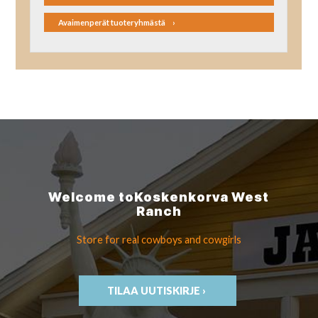
Avaimenperät tuoteryhmästä
Welcome to
Koskenkorva
West
Ranch
Store for real cowboys
and cowgirls
TILAA UUTISKIRJE ›