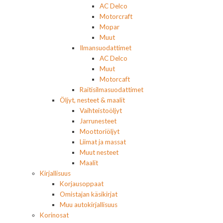
AC Delco
Motorcraft
Mopar
Muut
Ilmansuodattimet
AC Delco
Muut
Motorcaft
Raitisilmasuodattimet
Öljyt, nesteet & maalit
Vaihteistoöljyt
Jarrunesteet
Moottoriöljyt
Liimat ja massat
Muut nesteet
Maalit
Kirjallisuus
Korjausoppaat
Omistajan käsikirjat
Muu autokirjallisuus
Korinosat