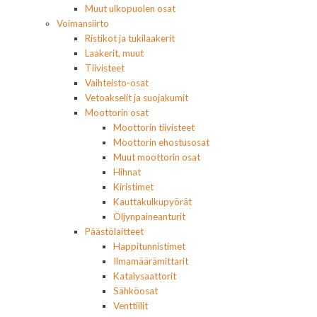
Muut ulkopuolen osat
Voimansiirto
Ristikot ja tukilaakerit
Laakerit, muut
Tiivisteet
Vaihteisto-osat
Vetoakselit ja suojakumit
Moottorin osat
Moottorin tiivisteet
Moottorin ehostusosat
Muut moottorin osat
Hihnat
Kiristimet
Kauttakulkupyörät
Öljynpaineanturit
Päästölaitteet
Happitunnistimet
Ilmamäärämittarit
Katalysaattorit
Sähköosat
Venttiilit