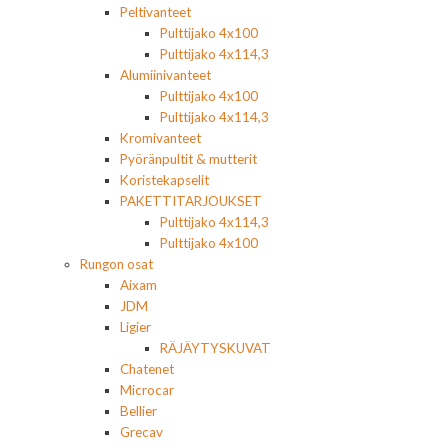
Peltivanteet
Pulttijako 4x100
Pulttijako 4x114,3
Alumiinivanteet
Pulttijako 4x100
Pulttijako 4x114,3
Kromivanteet
Pyöränpultit & mutterit
Koristekapselit
PAKETTITARJOUKSET
Pulttijako 4x114,3
Pulttijako 4x100
Rungon osat
Aixam
JDM
Ligier
RÄJÄYTYSKUVAT
Chatenet
Microcar
Bellier
Grecav