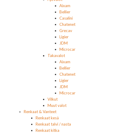
Aixam
Bellier
Casalini
Chatenet
Grecav
Ligier
JDM
Microcar
Takavalot
Aixam
Bellier
Chatenet
Ligier
JDM
Microcar
Vilkut
Muut valot
Renkaat & Vanteet
Renkaat kesä
Renkaat talvi / nasta
Renkaat kitka