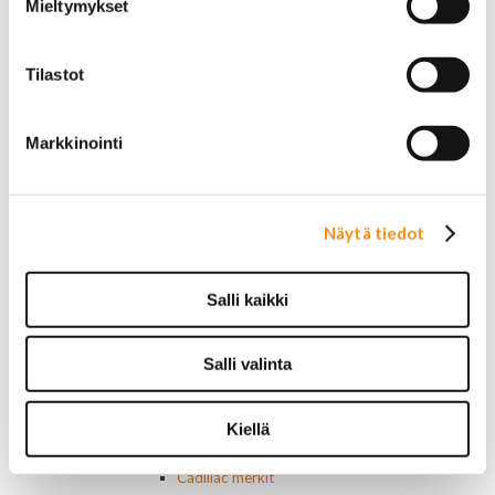
Mieltymykset
Startit ja startin osat
Starttimoottorit
Starttimoottorin osat
Tilastot
Sytytysosat
Sähköosat
Ajovalokytkimet
Markkinointi
Jarruvalokytkimet
Keskuslukon kytkimet
Lasinnostimen kytkimet
Lämmityslaitteen osat
Näytä tiedot
Muut kytkimet ja sähköosat
Nelivedon kytkimet
Ovivalokykimet
Salli kaikki
Releet ja sulakkeet
Vakionopeudensäätimen osat
Tarrat, tunnukset, logot, merkit
Salli valinta
Alkuperäiset tarrat ja teipit
Käytetyt alkuperäismerkit
Kiellä
AMC merkit
Buick merkit
Cadillac merkit