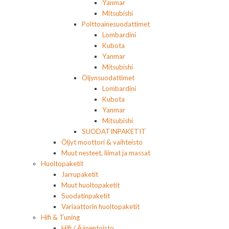
Yanmar
Mitsubishi
Polttoainesuodattimet
Lombardini
Kubota
Yanmar
Mitsubishi
Öljynsuodattimet
Lombardini
Kubota
Yanmar
Mitsubishi
SUODATINPAKETIT
Öljyt moottori & vaihteisto
Muut nesteet, liimat ja massat
Huoltopaketit
Jarrupaketit
Muut huoltopaketit
Suodatinpaketit
Variaattorin huoltopaketit
Hifi & Tuning
Hifi / Äänentoisto