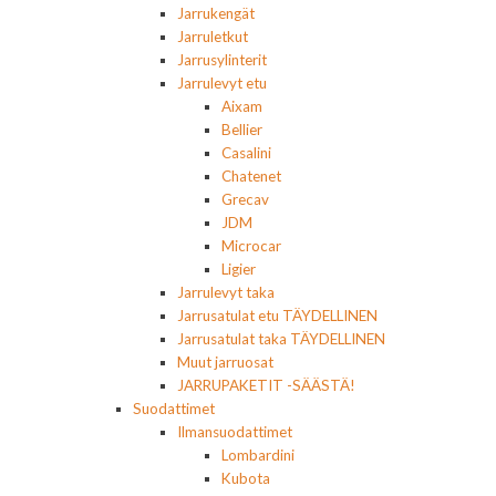
Jarrukengät
Jarruletkut
Jarrusylinterit
Jarrulevyt etu
Aixam
Bellier
Casalini
Chatenet
Grecav
JDM
Microcar
Ligier
Jarrulevyt taka
Jarrusatulat etu TÄYDELLINEN
Jarrusatulat taka TÄYDELLINEN
Muut jarruosat
JARRUPAKETIT -SÄÄSTÄ!
Suodattimet
Ilmansuodattimet
Lombardini
Kubota