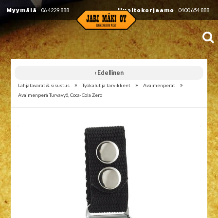
Myymälä
06 4229 888
Huoltokorjaamo
0400 654 888
‹ Edellinen
»
»
»
Lahjatavarat & sisustus
Työkalut ja tarvikkeet
Avaimenperät
Avaimenperä Turvavyö, Coca-Cola Zero