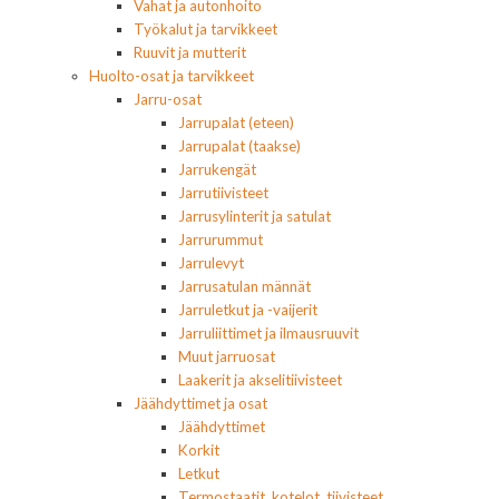
Vahat ja autonhoito
Työkalut ja tarvikkeet
Ruuvit ja mutterit
Huolto-osat ja tarvikkeet
Jarru-osat
Jarrupalat (eteen)
Jarrupalat (taakse)
Jarrukengät
Jarrutiivisteet
Jarrusylinterit ja satulat
Jarrurummut
Jarrulevyt
Jarrusatulan männät
Jarruletkut ja -vaijerit
Jarruliittimet ja ilmausruuvit
Muut jarruosat
Laakerit ja akselitiivisteet
Jäähdyttimet ja osat
Jäähdyttimet
Korkit
Letkut
Termostaatit, kotelot, tiivisteet