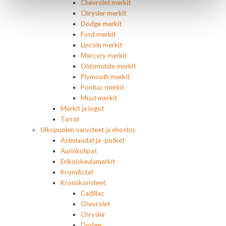
Chevrolet merkit
Chrysler merkit
Dodge merkit
Ford merkit
Lincoln merkit
Mercury merkit
Oldsmobile merkit
Plymouth merkit
Pontiac merkit
Muut merkit
Merkit ja logot
Tarrat
Ulkopuolen varusteet ja ehostus
Astinlaudat ja -putket
Aurinkolipat
Erikoiskeulamerkit
Kromilistat
Kromikoristeet
Cadillac
Chevrolet
Chrysler
Dodge