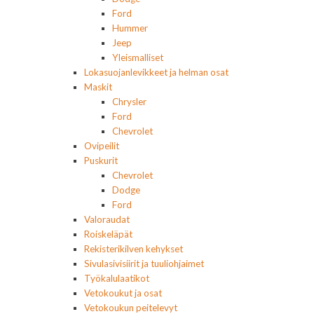
Ford
Hummer
Jeep
Yleismalliset
Lokasuojanlevikkeet ja helman osat
Maskit
Chrysler
Ford
Chevrolet
Ovipeilit
Puskurit
Chevrolet
Dodge
Ford
Valoraudat
Roiskeläpät
Rekisterikilven kehykset
Sivulasivisiirit ja tuuliohjaimet
Työkalulaatikot
Vetokoukut ja osat
Vetokoukun peitelevyt