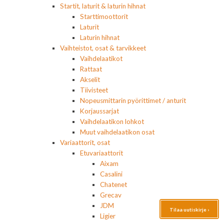
Startit, laturit & laturin hihnat
Starttimoottorit
Laturit
Laturin hihnat
Vaihteistot, osat & tarvikkeet
Vaihdelaatikot
Rattaat
Akselit
Tiivisteet
Nopeusmittarin pyörittimet / anturit
Korjaussarjat
Vaihdelaatikon lohkot
Muut vaihdelaatikon osat
Variaattorit, osat
Etuvariaattorit
Aixam
Casalini
Chatenet
Grecav
JDM
Tilaa uutiskirje ›
Ligier