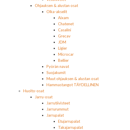
Ohjauksen & alustan osat
Olka-akselit
Aixam
Chatenet
Casalini
Grecav
JDM
Ligier
Microcar
Bellier
Pyörän navat
Suojakumit
Muut ohjauksen & alustan osat
Hammastangot TÄYDELLINEN
Huolto-osat
Jarru-osat
Jarrutiivisteet
Jarrurummut
Jarrupalat
Etujarrupalat
Takajarrupalat