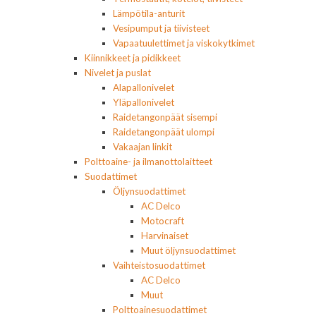
Lämpötila-anturit
Vesipumput ja tiivisteet
Vapaatuulettimet ja viskokytkimet
Kiinnikkeet ja pidikkeet
Nivelet ja puslat
Alapallonivelet
Yläpallonivelet
Raidetangonpäät sisempi
Raidetangonpäät ulompi
Vakaajan linkit
Polttoaine- ja ilmanottolaitteet
Suodattimet
Öljynsuodattimet
AC Delco
Motocraft
Harvinaiset
Muut öljynsuodattimet
Vaihteistosuodattimet
AC Delco
Muut
Polttoainesuodattimet