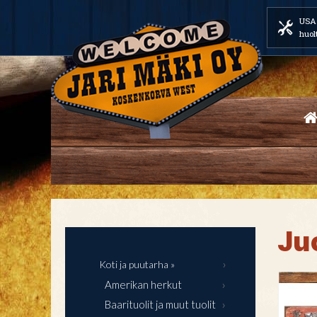
USA 
huol
Ju
Koti ja puutarha »
Amerikan herkut
Baarituolit ja muut tuolit