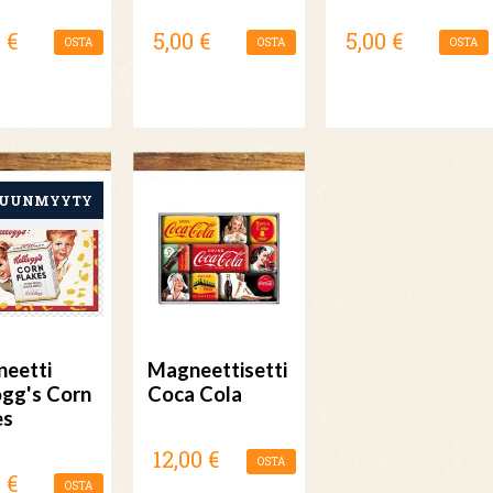
 €
5,00 €
5,00 €
OSTA
OSTA
OSTA
eetti
Magneettisetti
ogg's Corn
Coca Cola
es
12,00 €
OSTA
 €
OSTA