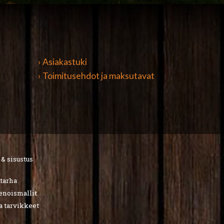
› Asiakastuki
› Toimitusehdot ja maksutavat
 & sisustus
utarha
ienoismallit
a tarvikkeet