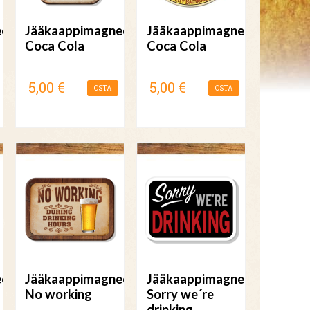
etti
Jääkaappimagneetti
Jääkaappimagneetti
Coca Cola
Coca Cola
5,00 €
5,00 €
OSTA
OSTA
etti
Jääkaappimagneetti
Jääkaappimagneetti
No working
Sorry we´re
drinking