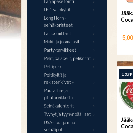
Lahjapaketointi
LED-valokyltit
Jääk
Long Horn -
Coca
seinäkoristeet
Lämpömittarit
5,00
Mukit ja juomalasit
Party-tarvikkeet
Pelit, palapelit, pelikortit
Peltipurkit
Peltikyltit ja
rekisterikilvet »
Puutarha- ja
pihatarvikkeita
Seinäkalenterit
Tyynyt ja tyynynpäälliset
Jääk
USA-liput ja muut
Coca
seinäliput