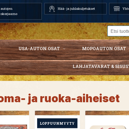
autojen
Hää- ja juhlakuljetukset
Yhte
tokorjaamo
USA-AUTON OSAT
MOPOAUTON OSAT
LAHJATAVARAT & SISUS
oma- ja ruoka-aiheiset