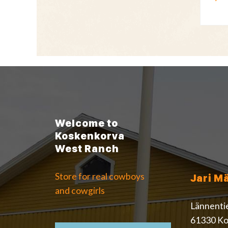
Welcome to
Koskenkorva
West Ranch
Store for real cowboys
Jari M
and cowgirls
Lännenti
61330 Ko