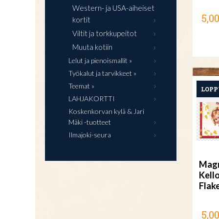
Western- ja USA-aiheiset
5,00
kortit
Viltit ja torkkupeitot
Muuta kotiin
Lelut ja pienoismallit »
Työkalut ja tarvikkeet »
Teemat »
LAHJAKORTTI
Koskenkorvan kylä & Jari
Mäki -tuotteet
Ilmajoki-seura
Magn
Kell
Flak
5,00