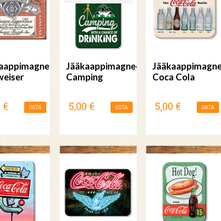
aappimagneetti
Jääkaappimagneetti
Jääkaappimagne
eiser
Camping
Coca Cola
 €
5,00 €
5,00 €
OSTA
OSTA
OSTA