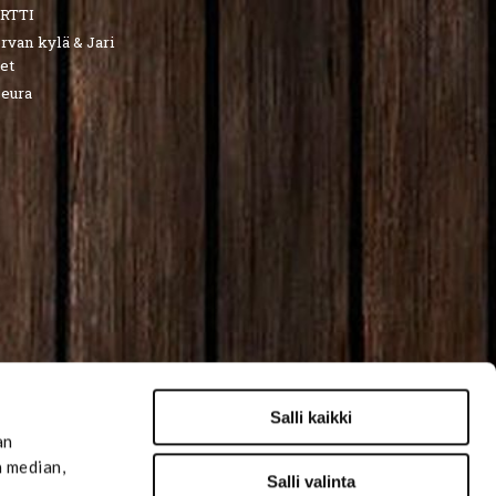
RTTI
van kylä & Jari
et
seura
Salli kaikki
an
n median,
Salli valinta