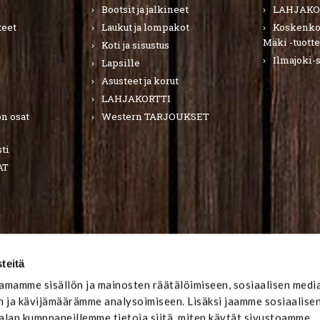
Bootsit ja jalkineet
LAHJAKO
teet
Laukut ja lompakot
Koskenkor
Mäki -tuotte
Koti ja sisustus
Ilmajoki-
Lapsille
Asusteet ja korut
LAHJAKORTTI
n osat
Western TARJOUKSET
ti
AT
teitä
mamme sisällön ja mainosten räätälöimiseen, sosiaalisen medi
 ja kävijämäärämme analysoimiseen. Lisäksi jaamme sosiaalise
-alan kumppaneillemme tietoja siitä, miten käytät sivustoamme.