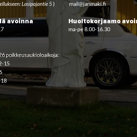
ellukseen: Lasipajantie 5
)
mail@jarimaki.fi
ä avoinna
Huoltokorjaamo avo
17
ma-pe 8.00-16.30
6 poikkeusaukioloaikoja:
12-15
16
-18