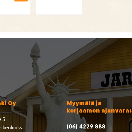
äki Oy
Myymälä ja
korjaamon ajanvara
e 5
(06) 4229 888
skenkorva