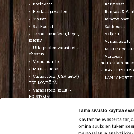
Korinosat
Korinosat
Renkaat ja vanteet
Renkaat & Van
Sisusta
Rungon osat
Sähköosat
Sähköosat
Tarrat, tunnukset, logot,
Vaijerit
merkit
Voimansiirto
Ulkopuolen varusteet ja
Muut mopoauto
ehostus
Varaosat
Voimansiirto
merkkikohtaises
Muuta autoon
KÄYTETYT OS
Varaosatori (USA-autot) -
LAHJAKORTTI
TEE LÖYTÖJÄ!
Varaosatori (muut) -
POISTOJA!
PURKUAUTOT
Tämä sivusto käyttää eväs
LAHJAKORTTI
Käytämme evästeitä tarjoa
ominaisuuksien tukemiseen
mainosalan ja analytiikka