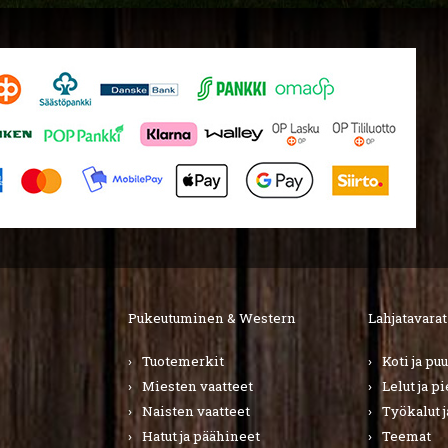
Pukeutuminen & Western
Lahjatavarat
Tuotemerkit
Koti ja pu
Miesten vaatteet
Lelut ja p
Naisten vaatteet
Työkalut j
Hatut ja päähineet
Teemat