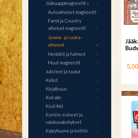
Jääkaappimagneetit »
Autoaiheiset magneetit
Farmi ja Country
aiheiset magneetit
Juoma- ja ruoka-
Jääk
aiheiset
Budw
Henkilöt ja hahmot
Muut magneetit
5,00
Julisteet ja taulut
Kellot
Kirjallisuus
Koiralle
Kool Aid
Koriste-esineet ja
valokuvakehykset
Kylpyhuone ja keittiö