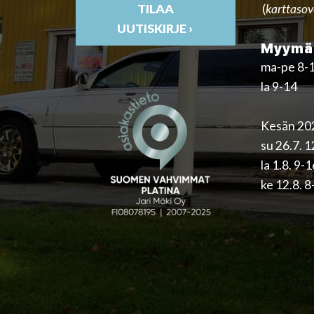
(
karttasov
TILAA
UUTISKIRJE ›
Myymäl
ma-pe 8-
la 9-14
Kesän 202
su 26.7. 
la 1.8. 9-
ke 12.8. 8