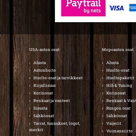
USA-auton osat
Mopoauton osat
Alusta
Alusta
Autonhoito
Huolto-osat
Huolto-osat ja tarvikkeet
Huoltopaketit
Kirjallisuus
Hifi & Tuning
Korinosat
Korinosat
Renkaat ja vanteet
Renkaat & Van
Sisusta
Rungon osat
Sähköosat
Sähköosat
Tarrat, tunnukset, logot,
Vaijerit
merkit
Voimansiirto