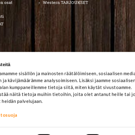
n osat
Western TARJOUKSET
ti
AT
teitä
mamme sisällön ja mainosten räätälöimiseen, sosiaalisen medi
 ja kävijämäärämme analysoimiseen. Lisäksi jaamme sosiaalise
-alan kumppaneillemme tietoja siitä, miten käytät sivustoamme.
ä näitä tietoja muihin tietoihin, joita olet antanut heille tai j
t heidän palvelujaan.
ietosuoja