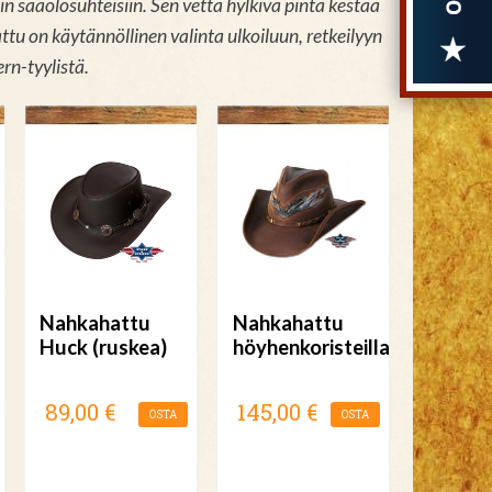
n sääolosuhteisiin. Sen vettä hylkivä pinta kestää
tu on käytännöllinen valinta ulkoiluun, retkeilyyn
rn-tyylistä.
Nahkahattu
Nahkahattu
Huck (ruskea)
höyhenkoristeilla
89,00 €
145,00 €
OSTA
OSTA