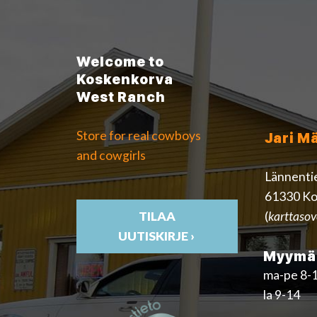
Welcome to
Koskenkorva
West Ranch
Store for real cowboys
Jari M
and cowgirls
Lännenti
61330 Ko
(
karttasov
TILAA
UUTISKIRJE ›
Myymäl
ma-pe 8-
la 9-14