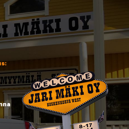
us:
inna