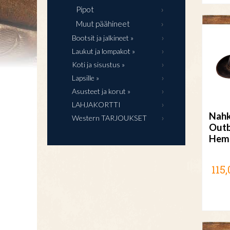
Pipot
Muut päähineet
Bootsit ja jalkineet »
Laukut ja lompakot »
Koti ja sisustus »
Lapsille »
Asusteet ja korut »
LAHJAKORTTI
Nahk
Western TARJOUKSET
Out
Hem
115,