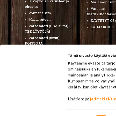
Ulkopuolen varusteet ja
Muut mopoauto
ehostus
Varaosat
Voimansiirto
merkkikohtaises
Muuta autoon
KÄYTETYT OS
Varaosatori (USA-autot) -
LAHJAKORTTI
TEE LÖYTÖJÄ!
Varaosatori (muut) -
POISTOJA!
PURKUAUTOT
Tämä sivusto käyttää eväs
LAHJAKORTTI
Käytämme evästeitä tarjoa
ominaisuuksien tukemiseen
mainosalan ja analytiikka
Kumppanimme voivat yhdistä
kerätty, kun olet käyttäny
Lisätietoja:
jarimaki.fi/t