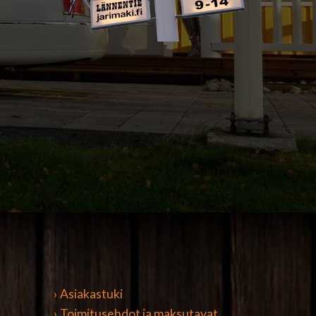
› Asiakastuki
› Toimitusehdot ja maksutavat