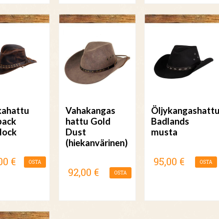
ahattu
Vahakangas
Öljykangashatt
back
hattu Gold
Badlands
lock
Dust
musta
(hiekanvärinen)
00 €
95,00 €
OSTA
OSTA
92,00 €
OSTA