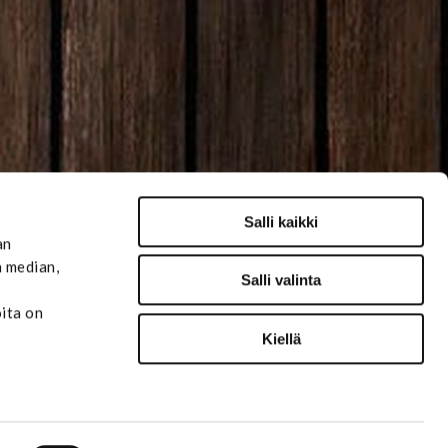
Salli kaikki
an
n median,
Salli valinta
oita on
Kiellä