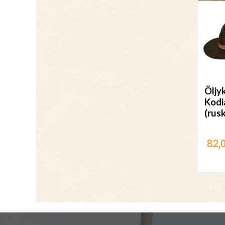
Öljy
Kodi
(rus
82,