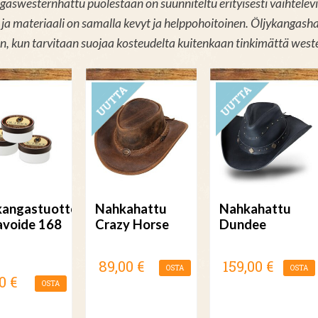
gaswesternhattu puolestaan on suunniteltu erityisesti vaihtelevii
 ja materiaali on samalla kevyt ja helppohoitoinen. Öljykangashat
en, kun tarvitaan suojaa kosteudelta kuitenkaan tinkimättä weste
UUTUUS
UUTUUS
kangastuotteen
Nahkahattu
Nahkahattu
avoide 168
Crazy Horse
Dundee
89,00 €
159,00 €
OSTA
OSTA
0 €
OSTA