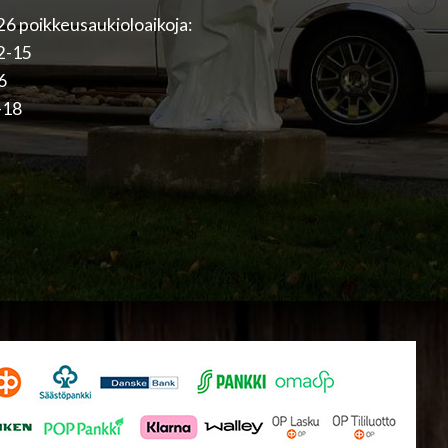
6 poikkeusaukioloaikoja:
12-15
16
-18