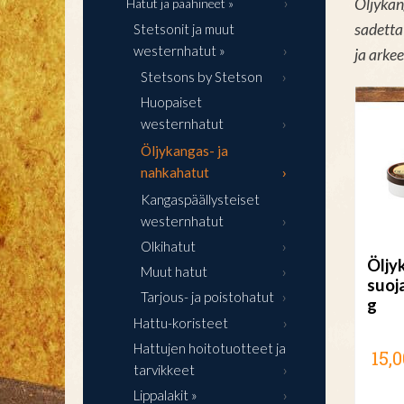
Öljykan
Hatut ja päähineet »
sadetta
Stetsonit ja muut
westernhatut »
ja arke
Stetsons by Stetson
Huopaiset
westernhatut
Öljykangas- ja
nahkahatut
Kangaspäällysteiset
westernhatut
Olkihatut
Öljy
Muut hatut
suoj
Tarjous- ja poistohatut
g
Hattu-koristeet
Hattujen hoitotuotteet ja
15,0
tarvikkeet
Lippalakit »