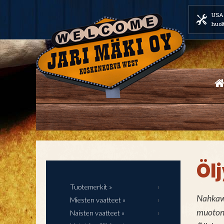
USA 
huol
Öl
Tuotemerkit »
Nahkawe
Miesten vaatteet »
muotonsa
Naisten vaatteet »