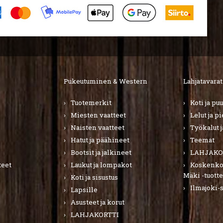
Pukeutuminen & Western
Lahjatavarat
Tuotemerkit
Koti ja pu
Miesten vaatteet
Lelut ja p
Naisten vaatteet
Työkalut j
Hatut ja päähineet
Teemat
Bootsit ja jalkineet
LAHJAKO
teet
Laukut ja lompakot
Koskenkor
Mäki -tuotte
Koti ja sisustus
Ilmajoki-
Lapsille
Asusteet ja korut
LAHJAKORTTI