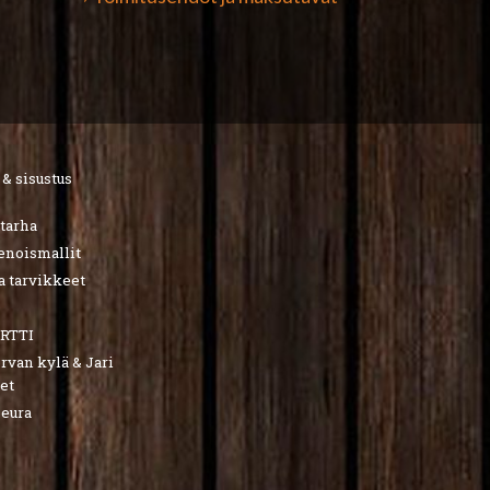
 & sisustus
utarha
ienoismallit
a tarvikkeet
RTTI
van kylä & Jari
et
seura