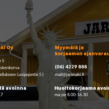
äki Oy
Myymälä ja
korjaamon ajanvara
e 5
(06) 4229 888
skenkorva
ellukseen: Lasipajantie 5
)
mail@jarimaki.fi
ä avoinna
Huoltokorjaamo avo
17
ma-pe 8.00-16.30