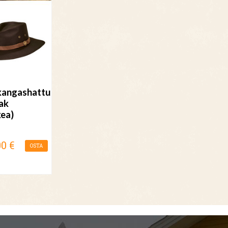
kangashattu
ak
kea)
00 €
OSTA