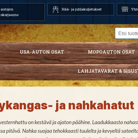
autojen
Hää- ja juhlakuljetukset
Yhte
tokorjaamo
USA-AUTON OSAT
MOPOAUTON OSAT
LAHJATAVARAT & SISUS
jykangas- ja nahkahatut
sternhattu on kestävä ja ajaton päähine. Laadukkaasta nahasta 
 pitävä. Nahka suojaa tehokkaasti tuulelta ja kevyeltä sateelta, 