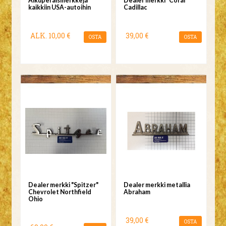
Alkuperäismerkkejä
Dealer merkki "Coral"
kaikkiin USA-autoihin
Cadillac
ALK.
10,00 €
39,00 €
OSTA
OSTA
Dealer merkki "Spitzer"
Dealer merkki metallia
Chevrolet Northfield
Abraham
Ohio
39,00 €
OSTA