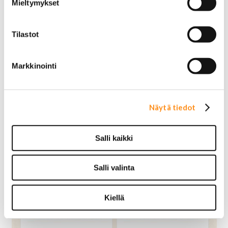
Mieltymykset
Tilastot
Markkinointi
Näytä tiedot
Dealer merkki muovia Al
Dealer merkki muovia
Salli kaikki
Scala
Atco Autos
Salli valinta
14,00 €
14,00 €
OSTA
OSTA
Kiellä