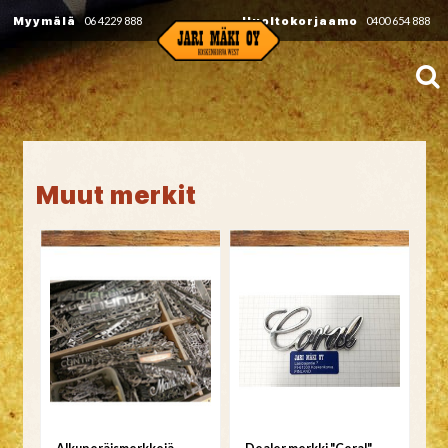
Myymälä
06 4229 888
Huoltokorjaamo
0400 654 888
Muut merkit