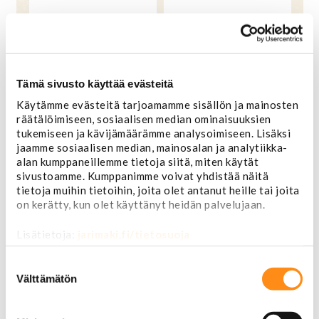
39,00 €
39,00 €
OSTA
OSTA
Tämä sivusto käyttää evästeitä
Käytämme evästeitä tarjoamamme sisällön ja mainosten
räätälöimiseen, sosiaalisen median ominaisuuksien
tukemiseen ja kävijämäärämme analysoimiseen. Lisäksi
jaamme sosiaalisen median, mainosalan ja analytiikka-
alan kumppaneillemme tietoja siitä, miten käytät
sivustoamme. Kumppanimme voivat yhdistää näitä
tietoja muihin tietoihin, joita olet antanut heille tai joita
on kerätty, kun olet käyttänyt heidän palvelujaan.
Lisätietoja:
jarimaki.fi/tietosuoja
Dealer merkki metallia
Dealer merkki muovia
YOUNTS&MAYS
Adams
Suostumuksen
valinta
Välttämätön
39,00 €
14,00 €
OSTA
OSTA