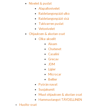
Nivelet & puslat
Alapallonivelet
Raidetangonpäät ulko
Raidetangonpäät sisä
Tukivarren puslat
Vetonivelet
Ohjauksen & alustan osat
Olka-akselit
Aixam
Chatenet
Casalini
Grecav
JDM
Ligier
Microcar
Bellier
Pyörän navat
Suojakumit
Muut ohjauksen & alustan osat
Hammastangot TÄYDELLINEN
Huolto-osat