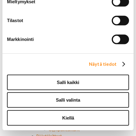
Mieltymykset
Roiskeläpät
Rekisterikilven kehykset
Sivulasivisiirit ja tuuliohjaimet
Tilastot
Työkalulaatikot
Vetokoukut ja osat
Vetokoukun peitelevyt
Markkinointi
Muut ulkopuolen osat
Voimansiirto
Ristikot ja tukilaakerit
Laakerit, muut
Näytä tiedot
Tiivisteet
Vaihteisto-osat
Vetoakselit ja suojakumit
Salli kaikki
Moottorin osat
Moottorin tiivisteet
Moottorin ehostusosat
Salli valinta
Muut moottorin osat
Hihnat
Kiristimet
Kiellä
Kauttakulkupyörät
Öljynpaineanturit