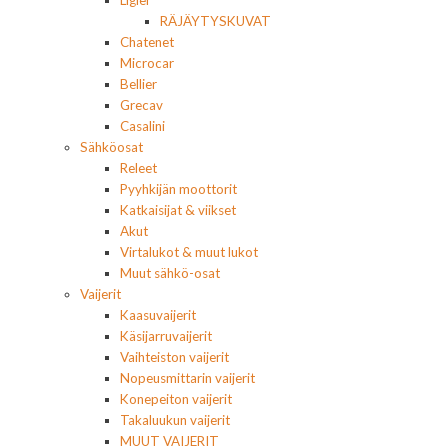
Ligier
RÄJÄYTYSKUVAT
Chatenet
Microcar
Bellier
Grecav
Casalini
Sähköosat
Releet
Pyyhkijän moottorit
Katkaisijat & viikset
Akut
Virtalukot & muut lukot
Muut sähkö-osat
Vaijerit
Kaasuvaijerit
Käsijarruvaijerit
Vaihteiston vaijerit
Nopeusmittarin vaijerit
Konepeiton vaijerit
Takaluukun vaijerit
MUUT VAIJERIT