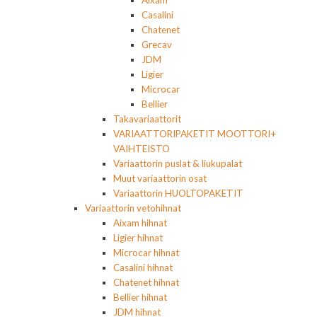
Aixam
Casalini
Chatenet
Grecav
JDM
Ligier
Microcar
Bellier
Takavariaattorit
VARIAATTORIPAKETIT MOOTTORI+
VAIHTEISTO
Variaattorin puslat & liukupalat
Muut variaattorin osat
Variaattorin HUOLTOPAKETIT
Variaattorin vetohihnat
Aixam hihnat
Ligier hihnat
Microcar hihnat
Casalini hihnat
Chatenet hihnat
Bellier hihnat
JDM hihnat