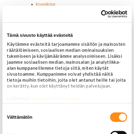
Kromilistat
Kromikoristeet
Cadillac
Chevrolet
Chrysler
Tämä sivusto käyttää evästeitä
Dodge
Ford
Käytämme evästeitä tarjoamamme sisällön ja mainosten
Hummer
räätälöimiseen, sosiaalisen median ominaisuuksien
Jeep
tukemiseen ja kävijämäärämme analysoimiseen. Lisäksi
Yleismalliset
jaamme sosiaalisen median, mainosalan ja analytiikka-
Lokasuojanlevikkeet ja helman osat
alan kumppaneillemme tietoja siitä, miten käytät
Maskit
sivustoamme. Kumppanimme voivat yhdistää näitä
tietoja muihin tietoihin, joita olet antanut heille tai joita
Chrysler
on kerätty, kun olet käyttänyt heidän palvelujaan.
Ford
Chevrolet
Lisätietoja:
jarimaki.fi/tietosuoja
Ovipeilit
Puskurit
Suostumuksen
Chevrolet
valinta
Välttämätön
Dodge
Ford
Valoraudat