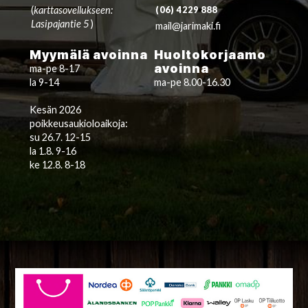
(
karttasovellukseen:
(06) 4229 888
Lasipajantie 5
)
mail@jarimaki.fi
Myymälä avoinna
Huoltokorjaamo
avoinna
ma-pe 8-17
la 9-14
ma-pe 8.00-16.30
Kesän 2026
poikkeusaukioloaikoja:
su 26.7. 12-15
la 1.8. 9-16
ke 12.8. 8-18