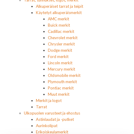
Tarrat, tunnukset, logot, merkit
Alkuperäiset tarrat ja teipit
Käytetyt alkuperäismerkit
AMC merkit
Buick merkit
Cadillac merkit
Chevrolet merkit
Chrysler merkit
Dodge merkit
Ford merkit
Lincoln merkit
Mercury merkit
Oldsmobile merkit
Plymouth merkit
Pontiac merkit
Muut merkit
Merkit ja logot
Tarrat
Ulkopuolen varusteet ja ehostus
Astinlaudat ja -putket
Aurinkolipat
Erikoiskeulamerkit