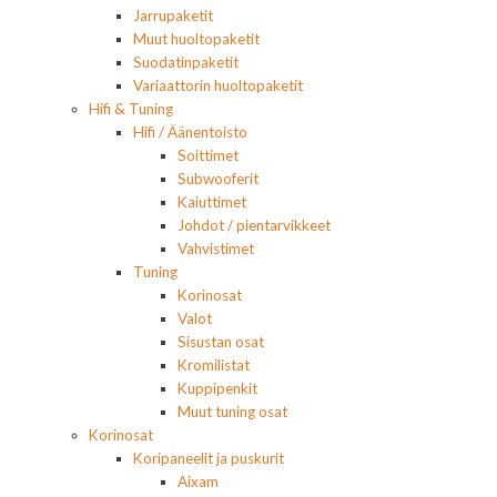
Jarrupaketit
Muut huoltopaketit
Suodatinpaketit
Variaattorin huoltopaketit
Hifi & Tuning
Hifi / Äänentoisto
Soittimet
Subwooferit
Kaiuttimet
Johdot / pientarvikkeet
Vahvistimet
Tuning
Korinosat
Valot
Sisustan osat
Kromilistat
Kuppipenkit
Muut tuning osat
Korinosat
Koripaneelit ja puskurit
Aixam