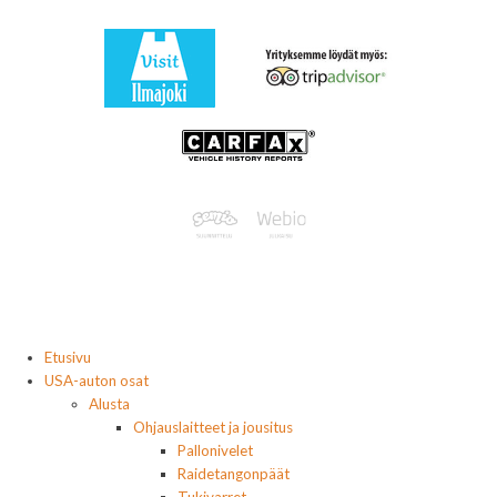
Etusivu
USA-auton osat
Alusta
Ohjauslaitteet ja jousitus
Pallonivelet
Raidetangonpäät