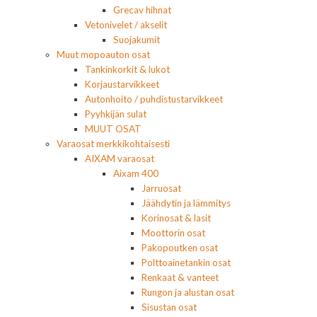
Grecav hihnat
Vetonivelet / akselit
Suojakumit
Muut mopoauton osat
Tankinkorkit & lukot
Korjaustarvikkeet
Autonhoito / puhdistustarvikkeet
Pyyhkijän sulat
MUUT OSAT
Varaosat merkkikohtaisesti
AIXAM varaosat
Aixam 400
Jarruosat
Jäähdytin ja lämmitys
Korinosat & lasit
Moottorin osat
Pakopoutken osat
Polttoainetankin osat
Renkaat & vanteet
Rungon ja alustan osat
Sisustan osat