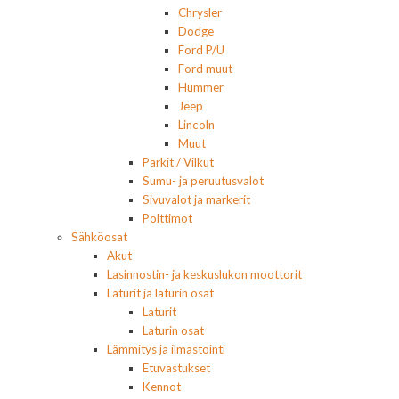
Chrysler
Dodge
Ford P/U
Ford muut
Hummer
Jeep
Lincoln
Muut
Parkit / Vilkut
Sumu- ja peruutusvalot
Sivuvalot ja markerit
Polttimot
Sähköosat
Akut
Lasinnostin- ja keskuslukon moottorit
Laturit ja laturin osat
Laturit
Laturin osat
Lämmitys ja ilmastointi
Etuvastukset
Kennot