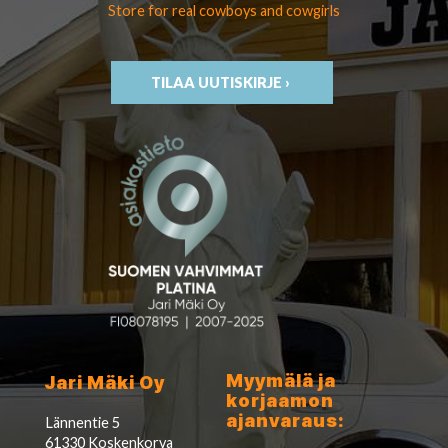
Store for real cowboys
and cowgirls
TILAA UUTISKIRJE ›
Myymälä ja
Jari Mäki Oy
korjaamon
ajanvaraus:
Lännentie 5
61330 Koskenkorva