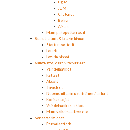
Ligier
JDM
Chatenet
Bellier
Aixam
Muut pakoputken osat
Startit, laturit & laturin hihnat
Starttimoottorit
Laturit
Laturin hihnat
Vaihteistot, osat & tarvikkeet
Vaihdelaatikot
Rattaat
Akselit
Tiivisteet
Nopeusmittarin pyörittimet / anturit
Korjaussarjat
Vaihdelaatikon lohkot
Muut vaihdelaatikon osat
Variaattorit, osat
Etuvariaattorit