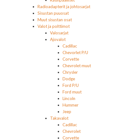
Ratinpäälliset
Radioadapterit ja johtosarjat
Sisustan puuosat
Muut sisustan osat
Valot ja polttimot
Valosarjat
Ajovalot
Cadillac
Chevorlet P/U
Corvette
Chevrolet muut
Chrysler
Dodge
Ford P/U
Ford muut
Lincoln
Hummer
Jeep
Takavalot
Cadillac
Chevrolet
Corvette