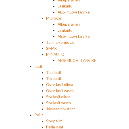
Alkuperäinen
Lasikuitu
ABS-muovi tarvike
Microcar
Alkuperäinen
Lasikuitu
ABS-muovi tarvike
Tuning korinosat
SMART
MINAUTO
ABS-MUOVI TARVIKE
Lasit
Tuulilasit
Takalasit
Oven lasit oikea
Oven lasit vasen
Sivulasit oikea
Sivulasit vasen
Ikkunan tiivisteet
Peilit
Sivupeilit
Peilin osat