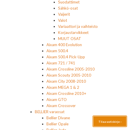
Suodattimet
Sähkö-osat
Vaijerit
Valot
Variaattori ja vaihteisto
Korjaustarvikkeet
MUUT OSAT
Aixam 400 Evolution
Aixam 500.4
Aixam 500.4 Pick-Upp
Aixam 721 / 741
Aixam Crossline 2005-2010
Aixam Scouty 2005-2010
Aixam City 2008-2010
Aixam MEGA 1 & 2
Aixam Crossline 2010+
Aixam GTO
Aixam Crossover
BELLIER varaosat
Bellier Divane
Tilaa uutiskirje ›
Bellier Opale