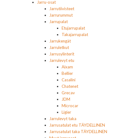
Jarru-osat
Jarrutiivisteet
Jarrurummut
Jarrupalat
Etujarrupalat
Takajarrupalat
Jarrukengät
Jarruletkut
Jarrusylinterit
Jarrulevyt etu
Aixam
Bellier
Casalini
Chatenet
Grecav
JDM
Microcar
Ligier
Jarrulevyt taka
Jarrusatulat etu TÄYDELLINEN
Jarrusatulat taka TÄYDELLINEN