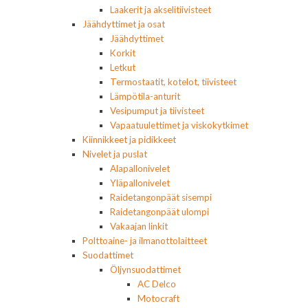
Laakerit ja akselitiivisteet
Jäähdyttimet ja osat
Jäähdyttimet
Korkit
Letkut
Termostaatit, kotelot, tiivisteet
Lämpötila-anturit
Vesipumput ja tiivisteet
Vapaatuulettimet ja viskokytkimet
Kiinnikkeet ja pidikkeet
Nivelet ja puslat
Alapallonivelet
Yläpallonivelet
Raidetangonpäät sisempi
Raidetangonpäät ulompi
Vakaajan linkit
Polttoaine- ja ilmanottolaitteet
Suodattimet
Öljynsuodattimet
AC Delco
Motocraft