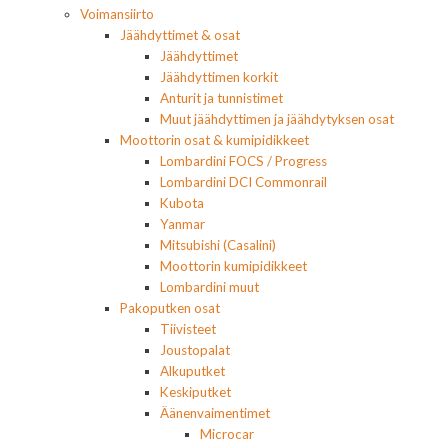
Voimansiirto
Jäähdyttimet & osat
Jäähdyttimet
Jäähdyttimen korkit
Anturit ja tunnistimet
Muut jäähdyttimen ja jäähdytyksen osat
Moottorin osat & kumipidikkeet
Lombardini FOCS / Progress
Lombardini DCI Commonrail
Kubota
Yanmar
Mitsubishi (Casalini)
Moottorin kumipidikkeet
Lombardini muut
Pakoputken osat
Tiivisteet
Joustopalat
Alkuputket
Keskiputket
Äänenvaimentimet
Microcar