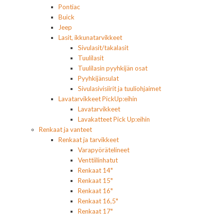
Pontiac
Buick
Jeep
Lasit, ikkunatarvikkeet
Sivulasit/takalasit
Tuulilasit
Tuulilasin pyyhkijän osat
Pyyhkijänsulat
Sivulasivisiirit ja tuuliohjaimet
Lavatarvikkeet PickUp:eihin
Lavatarvikkeet
Lavakatteet Pick Up:eihin
Renkaat ja vanteet
Renkaat ja tarvikkeet
Varapyörätelineet
Venttiilinhatut
Renkaat 14"
Renkaat 15"
Renkaat 16"
Renkaat 16,5"
Renkaat 17"