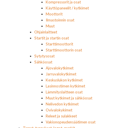
Kompressorit ja osat
Käyttöpaneelit / kytkimet
Moottorit
Ilmastoinnin osat
Muut
Ohjainlaitteet
Startit ja startin osat
Starttimoottorit
Starttimoottorin osat
Sytytysosat
Sähköosat
Ajovalokytkimet
Jarruvalokytkimet
Keskuslukon kytkimet
Lasinnostimen kytkimet
Lämmityslaitteen osat
Muut kytkimet ja sähköosat
Nelivedon kytkimet
Ovivalokykimet
Releet ja sulakkeet
Vakionopeudensäätimen osat