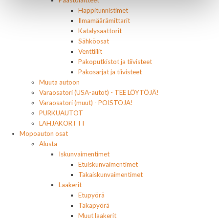
Päästölaitteet
Happitunnistimet
Ilmamäärämittarit
Katalysaattorit
Sähköosat
Venttiilit
Pakoputkistot ja tiivisteet
Pakosarjat ja tiivisteet
Muuta autoon
Varaosatori (USA-autot) - TEE LÖYTÖJÄ!
Varaosatori (muut) - POISTOJA!
PURKUAUTOT
LAHJAKORTTI
Mopoauton osat
Alusta
Iskunvaimentimet
Etuiskunvaimentimet
Takaiskunvaimentimet
Laakerit
Etupyörä
Takapyörä
Muut laakerit