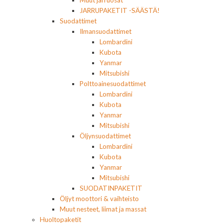
Muut jarruosat
JARRUPAKETIT -SÄÄSTÄ!
Suodattimet
Ilmansuodattimet
Lombardini
Kubota
Yanmar
Mitsubishi
Polttoainesuodattimet
Lombardini
Kubota
Yanmar
Mitsubishi
Öljynsuodattimet
Lombardini
Kubota
Yanmar
Mitsubishi
SUODATINPAKETIT
Öljyt moottori & vaihteisto
Muut nesteet, liimat ja massat
Huoltopaketit