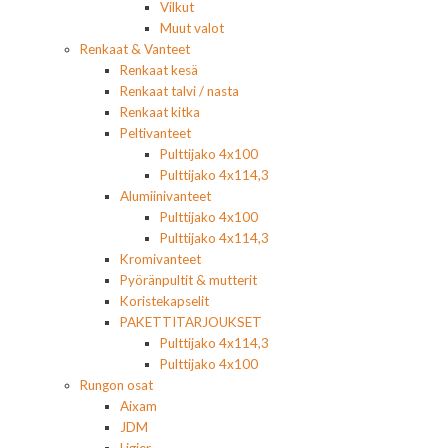
Vilkut
Muut valot
Renkaat & Vanteet
Renkaat kesä
Renkaat talvi / nasta
Renkaat kitka
Peltivanteet
Pulttijako 4x100
Pulttijako 4x114,3
Alumiinivanteet
Pulttijako 4x100
Pulttijako 4x114,3
Kromivanteet
Pyöränpultit & mutterit
Koristekapselit
PAKETTITARJOUKSET
Pulttijako 4x114,3
Pulttijako 4x100
Rungon osat
Aixam
JDM