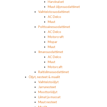
Harvinaiset
Muut öljynsuodattimet
Vaihteistosuodattimet
AC Delco
Muut
Polttoainesuodattimet
AC Delco
Motorcraft
Mopar
Muut
Ilmansuodattimet
AC Delco
Muut
Motorcaft
Raitisilmasuodattimet
Öljyt, nesteet & maalit
Vaihteistoöljyt
Jarrunesteet
Moottoriöljyt
Liimat ja massat
Muut nesteet