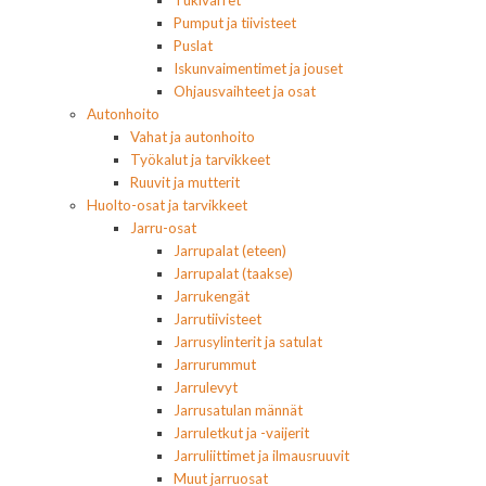
Tukivarret
Pumput ja tiivisteet
Puslat
Iskunvaimentimet ja jouset
Ohjausvaihteet ja osat
Autonhoito
Vahat ja autonhoito
Työkalut ja tarvikkeet
Ruuvit ja mutterit
Huolto-osat ja tarvikkeet
Jarru-osat
Jarrupalat (eteen)
Jarrupalat (taakse)
Jarrukengät
Jarrutiivisteet
Jarrusylinterit ja satulat
Jarrurummut
Jarrulevyt
Jarrusatulan männät
Jarruletkut ja -vaijerit
Jarruliittimet ja ilmausruuvit
Muut jarruosat