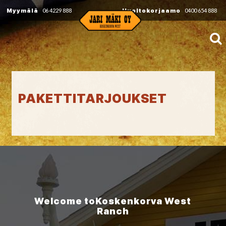
Myymälä
06 4229 888
Huoltokorjaamo
0400 654 888
PAKETTITARJOUKSET
Welcome to
Koskenkorva
West
Ranch