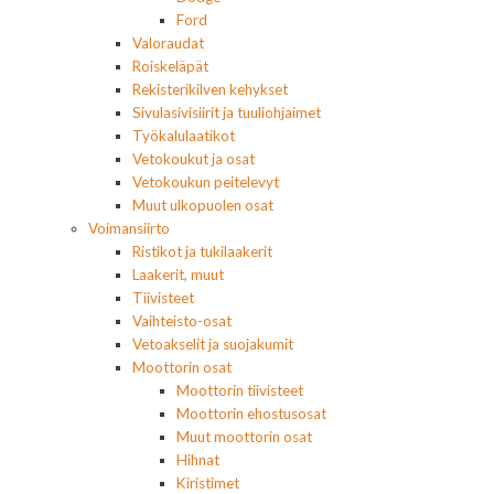
Ford
Valoraudat
Roiskeläpät
Rekisterikilven kehykset
Sivulasivisiirit ja tuuliohjaimet
Työkalulaatikot
Vetokoukut ja osat
Vetokoukun peitelevyt
Muut ulkopuolen osat
Voimansiirto
Ristikot ja tukilaakerit
Laakerit, muut
Tiivisteet
Vaihteisto-osat
Vetoakselit ja suojakumit
Moottorin osat
Moottorin tiivisteet
Moottorin ehostusosat
Muut moottorin osat
Hihnat
Kiristimet