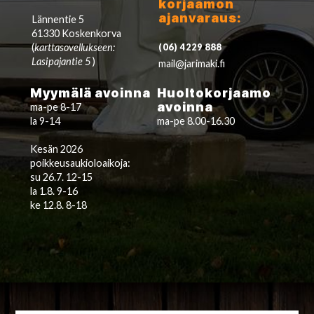
korjaamon
ajanvaraus:
Lännentie 5
61330 Koskenkorva
(
karttasovellukseen:
(06) 4229 888
Lasipajantie 5
)
mail@jarimaki.fi
Myymälä avoinna
Huoltokorjaamo
avoinna
ma-pe 8-17
la 9-14
ma-pe 8.00-16.30
Kesän 2026
poikkeusaukioloaikoja:
su 26.7. 12-15
la 1.8. 9-16
ke 12.8. 8-18