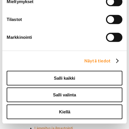
Mieltymykset
Cadillac
Chevrolet
Corvette
Tilastot
Chrysler
Dodge
Ford P/U
Markkinointi
Ford muut
Hummer
Jeep
Lincoln
Näytä tiedot
Muut
Parkit / Vilkut
Sumu- ja peruutusvalot
Salli kaikki
Sivuvalot ja markerit
Polttimot
Sähköosat
Salli valinta
Akut
Lasinnostin- ja keskuslukon moottorit
Laturit ja laturin osat
Kiellä
Laturit
Laturin osat
Lämmitys ja ilmastointi