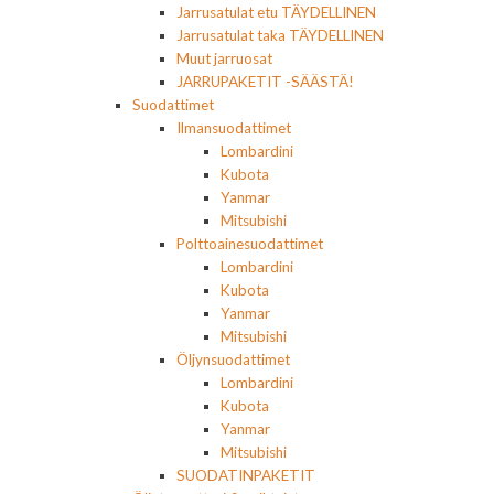
Jarrusatulat etu TÄYDELLINEN
Jarrusatulat taka TÄYDELLINEN
Muut jarruosat
JARRUPAKETIT -SÄÄSTÄ!
Suodattimet
Ilmansuodattimet
Lombardini
Kubota
Yanmar
Mitsubishi
Polttoainesuodattimet
Lombardini
Kubota
Yanmar
Mitsubishi
Öljynsuodattimet
Lombardini
Kubota
Yanmar
Mitsubishi
SUODATINPAKETIT