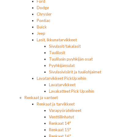
Ford
Dodge
Chrysler
Pontiac
Buick
Jeep
Lasit, ikkunatarvikkeet
Sivulasit/takalasit
Tuulilasit
Tuulilasin pyyhkijän osat
Pyyhkijänsulat
Sivulasivisiirit ja tuuliohjaimet
Lavatarvikkeet PickUp:eihin
Lavatarvikkeet
Lavakatteet Pick Up:eihin
Renkaat ja vanteet
Renkaat ja tarvikkeet
Varapyörätelineet
Venttiilinhatut
Renkaat 14"
Renkaat 15"
Renkaat 16"