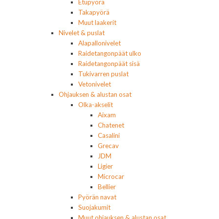
Etupyörä
Takapyörä
Muut laakerit
Nivelet & puslat
Alapallonivelet
Raidetangonpäät ulko
Raidetangonpäät sisä
Tukivarren puslat
Vetonivelet
Ohjauksen & alustan osat
Olka-akselit
Aixam
Chatenet
Casalini
Grecav
JDM
Ligier
Microcar
Bellier
Pyörän navat
Suojakumit
Muut ohjauksen & alustan osat