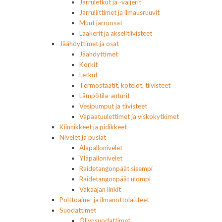
Jarruletkut ja -vaijerit
Jarruliittimet ja ilmausruuvit
Muut jarruosat
Laakerit ja akselitiivisteet
Jäähdyttimet ja osat
Jäähdyttimet
Korkit
Letkut
Termostaatit, kotelot, tiivisteet
Lämpötila-anturit
Vesipumput ja tiivisteet
Vapaatuulettimet ja viskokytkimet
Kiinnikkeet ja pidikkeet
Nivelet ja puslat
Alapallonivelet
Yläpallonivelet
Raidetangonpäät sisempi
Raidetangonpäät ulompi
Vakaajan linkit
Polttoaine- ja ilmanottolaitteet
Suodattimet
Öljynsuodattimet