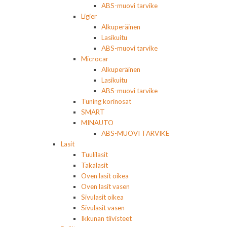
ABS-muovi tarvike
Ligier
Alkuperäinen
Lasikuitu
ABS-muovi tarvike
Microcar
Alkuperäinen
Lasikuitu
ABS-muovi tarvike
Tuning korinosat
SMART
MINAUTO
ABS-MUOVI TARVIKE
Lasit
Tuulilasit
Takalasit
Oven lasit oikea
Oven lasit vasen
Sivulasit oikea
Sivulasit vasen
Ikkunan tiivisteet