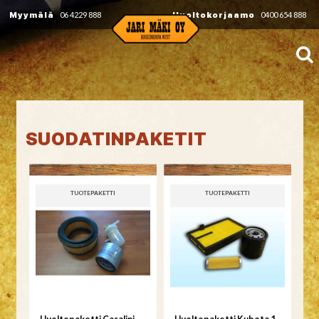
Myymälä
06 4229 888
Huoltokorjaamo
0400 654 888
SUODATINPAKETIT
TUOTEPAKETTI
TUOTEPAKETTI