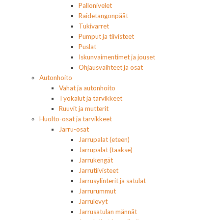
Pallonivelet
Raidetangonpäät
Tukivarret
Pumput ja tiivisteet
Puslat
Iskunvaimentimet ja jouset
Ohjausvaihteet ja osat
Autonhoito
Vahat ja autonhoito
Työkalut ja tarvikkeet
Ruuvit ja mutterit
Huolto-osat ja tarvikkeet
Jarru-osat
Jarrupalat (eteen)
Jarrupalat (taakse)
Jarrukengät
Jarrutiivisteet
Jarrusylinterit ja satulat
Jarrurummut
Jarrulevyt
Jarrusatulan männät