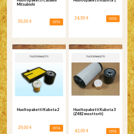
Huoltopaketti Casalini
Huoltopaketti Kubota 1
Mitsubishi
24,50 €
OSTA
50,00 €
OSTA
TUOTEPAKETTI
TUOTEPAKETTI
Huoltopaketti Kubota 2
Huoltopaketti Kubota 3
(Z482 moottorit)
29,00 €
OSTA
42,00 €
OSTA