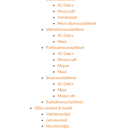
AC Delco
Motocraft
Harvinaiset
Muut öljynsuodattimet
Vaihteistosuodattimet
AC Delco
Muut
Polttoainesuodattimet
AC Delco
Motorcraft
Mopar
Muut
Ilmansuodattimet
AC Delco
Muut
Motorcaft
Raitisilmasuodattimet
Öljyt, nesteet & maalit
Vaihteistoöljyt
Jarrunesteet
Moottoriöljyt