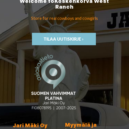
Welcome to
Koskenkorva
West
Ranch
Store for real cowboys
and cowgirls
TILAA UUTISKIRJE ›
Myymälä ja
Jari Mäki Oy