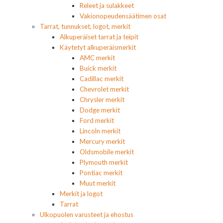
Releet ja sulakkeet
Vakionopeudensäätimen osat
Tarrat, tunnukset, logot, merkit
Alkuperäiset tarrat ja teipit
Käytetyt alkuperäismerkit
AMC merkit
Buick merkit
Cadillac merkit
Chevrolet merkit
Chrysler merkit
Dodge merkit
Ford merkit
Lincoln merkit
Mercury merkit
Oldsmobile merkit
Plymouth merkit
Pontiac merkit
Muut merkit
Merkit ja logot
Tarrat
Ulkopuolen varusteet ja ehostus