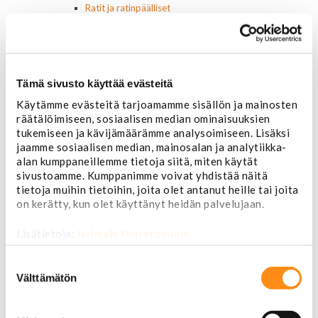
Ratit ja ratinpäälliset
Ratit
Ratinpäälliset
Radioadapterit ja johtosarjat
Sisustan puuosat
Tämä sivusto käyttää evästeitä
Muut sisustan osat
Valot ja polttimot
Käytämme evästeitä tarjoamamme sisällön ja mainosten
Valosarjat
räätälöimiseen, sosiaalisen median ominaisuuksien
Ajovalot
tukemiseen ja kävijämäärämme analysoimiseen. Lisäksi
Cadillac
jaamme sosiaalisen median, mainosalan ja analytiikka-
Chevorlet P/U
alan kumppaneillemme tietoja siitä, miten käytät
Corvette
sivustoamme. Kumppanimme voivat yhdistää näitä
Chevrolet muut
tietoja muihin tietoihin, joita olet antanut heille tai joita
Chrysler
on kerätty, kun olet käyttänyt heidän palvelujaan.
Dodge
Ford P/U
Lisätietoja:
jarimaki.fi/tietosuoja
Ford muut
Suostumuksen
Lincoln
valinta
Hummer
Välttämätön
Jeep
Takavalot