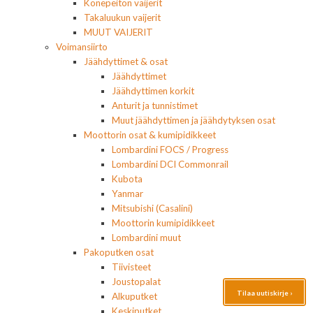
Konepeiton vaijerit
Takaluukun vaijerit
MUUT VAIJERIT
Voimansiirto
Jäähdyttimet & osat
Jäähdyttimet
Jäähdyttimen korkit
Anturit ja tunnistimet
Muut jäähdyttimen ja jäähdytyksen osat
Moottorin osat & kumipidikkeet
Lombardini FOCS / Progress
Lombardini DCI Commonrail
Kubota
Yanmar
Mitsubishi (Casalini)
Moottorin kumipidikkeet
Lombardini muut
Pakoputken osat
Tiivisteet
Joustopalat
Tilaa uutiskirje ›
Alkuputket
Keskiputket