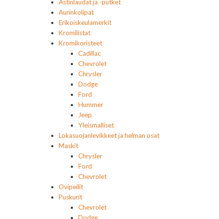
Astinlaudat ja -putket
Aurinkolipat
Erikoiskeulamerkit
Kromilistat
Kromikoristeet
Cadillac
Chevrolet
Chrysler
Dodge
Ford
Hummer
Jeep
Yleismalliset
Lokasuojanlevikkeet ja helman osat
Maskit
Chrysler
Ford
Chevrolet
Ovipeilit
Puskurit
Chevrolet
Dodge