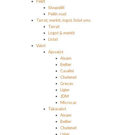
Peilit
Sivupeilit
Peilin osat
Tarrat, merkit, logot, listat yms.
Tarrat
Logot & merkit
Listat
Valot
Ajovalot
Aixam
Bellier
Casalini
Chatenet
Grecav
Ligier
JDM
Microcar
Takavalot
Aixam
Bellier
Chatenet
Ligier