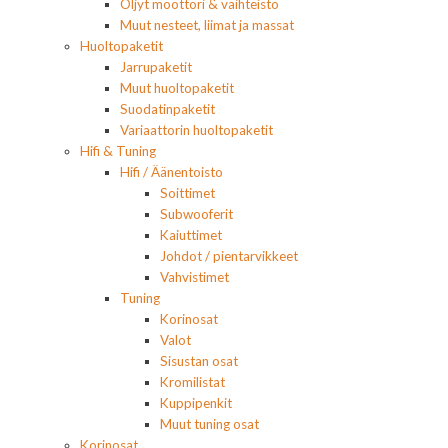
Öljyt moottori & vaihteisto
Muut nesteet, liimat ja massat
Huoltopaketit
Jarrupaketit
Muut huoltopaketit
Suodatinpaketit
Variaattorin huoltopaketit
Hifi & Tuning
Hifi / Äänentoisto
Soittimet
Subwooferit
Kaiuttimet
Johdot / pientarvikkeet
Vahvistimet
Tuning
Korinosat
Valot
Sisustan osat
Kromilistat
Kuppipenkit
Muut tuning osat
Korinosat