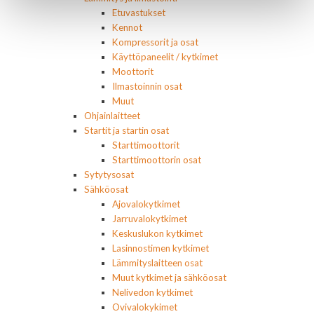
Etuvastukset
Kennot
Kompressorit ja osat
Käyttöpaneelit / kytkimet
Moottorit
Ilmastoinnin osat
Muut
Ohjainlaitteet
Startit ja startin osat
Starttimoottorit
Starttimoottorin osat
Sytytysosat
Sähköosat
Ajovalokytkimet
Jarruvalokytkimet
Keskuslukon kytkimet
Lasinnostimen kytkimet
Lämmityslaitteen osat
Muut kytkimet ja sähköosat
Nelivedon kytkimet
Ovivalokykimet