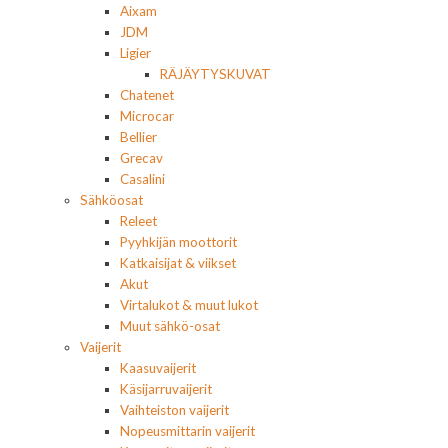
Aixam
JDM
Ligier
RÄJÄYTYSKUVAT
Chatenet
Microcar
Bellier
Grecav
Casalini
Sähköosat
Releet
Pyyhkijän moottorit
Katkaisijat & viikset
Akut
Virtalukot & muut lukot
Muut sähkö-osat
Vaijerit
Kaasuvaijerit
Käsijarruvaijerit
Vaihteiston vaijerit
Nopeusmittarin vaijerit