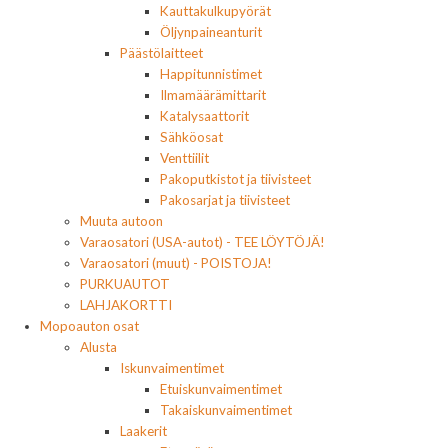
Kauttakulkupyörät
Öljynpaineanturit
Päästölaitteet
Happitunnistimet
Ilmamäärämittarit
Katalysaattorit
Sähköosat
Venttiilit
Pakoputkistot ja tiivisteet
Pakosarjat ja tiivisteet
Muuta autoon
Varaosatori (USA-autot) - TEE LÖYTÖJÄ!
Varaosatori (muut) - POISTOJA!
PURKUAUTOT
LAHJAKORTTI
Mopoauton osat
Alusta
Iskunvaimentimet
Etuiskunvaimentimet
Takaiskunvaimentimet
Laakerit