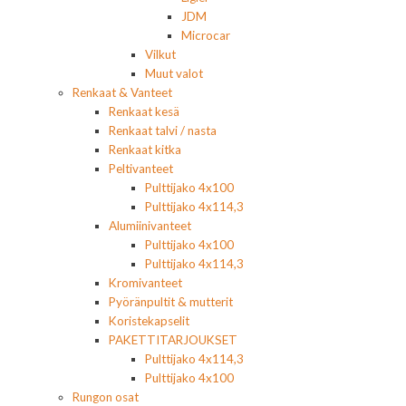
JDM
Microcar
Vilkut
Muut valot
Renkaat & Vanteet
Renkaat kesä
Renkaat talvi / nasta
Renkaat kitka
Peltivanteet
Pulttijako 4x100
Pulttijako 4x114,3
Alumiinivanteet
Pulttijako 4x100
Pulttijako 4x114,3
Kromivanteet
Pyöränpultit & mutterit
Koristekapselit
PAKETTITARJOUKSET
Pulttijako 4x114,3
Pulttijako 4x100
Rungon osat