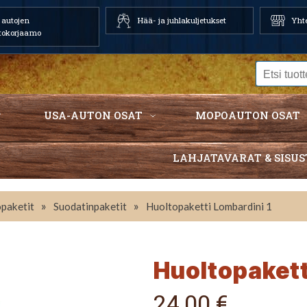
autojen
Hää- ja juhlakuljetukset
Yhte
tokorjaamo
USA-AUTON OSAT
MOPOAUTON OSAT
LAHJATAVARAT & SISUS
»
»
paketit
Suodatinpaketit
Huoltopaketti Lombardini 1
Huoltopakett
24,00 €