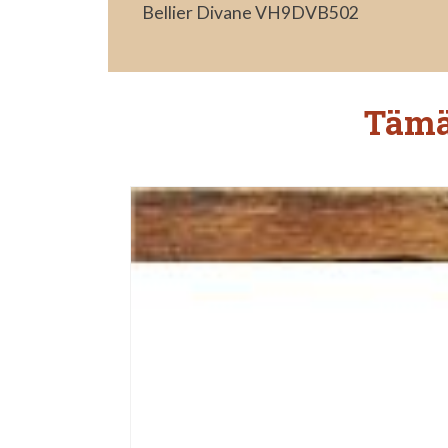
Bellier Divane VH9DVB502
Tämä