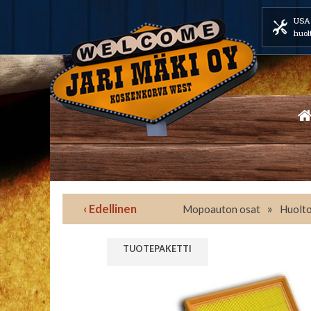
USA 
huol
‹ Edellinen
»
Mopoauton osat
Huolto
TUOTEPAKETTI