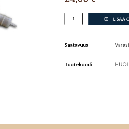
LISÄÄ 
Saatavuus
Varas
Tuotekoodi
HUOL