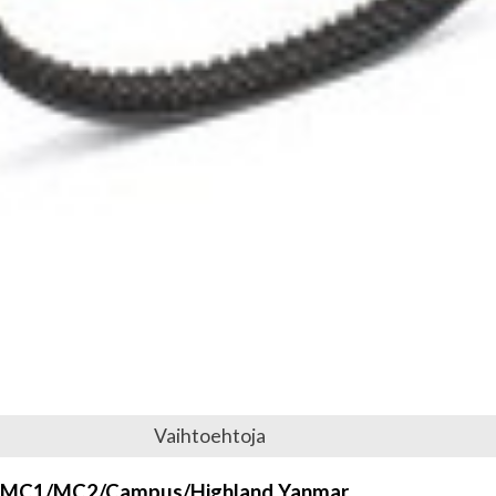
Vaihtoehtoja
car MC1/MC2/Campus/Highland Yanmar