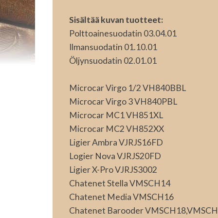
Sisältää kuvan tuotteet:
Polttoainesuodatin 03.04.01
Ilmansuodatin 01.10.01
Öljynsuodatin 02.01.01
Microcar Virgo 1/2 VH840BBL
Microcar Virgo 3 VH840PBL
Microcar MC1 VH851XL
Microcar MC2 VH852XX
Ligier Ambra VJRJS16FD
Logier Nova VJRJS20FD
Ligier X-Pro VJRJS3002
Chatenet Stella VMSCH14
Chatenet Media VMSCH16
Chatenet Barooder VMSCH18,VMSC