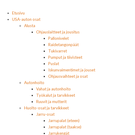
Etusivu
USA-auton osat
Alusta
Ohjauslaitteet ja jousitus
Pallonivelet
Raidetangonpäät
Tukivarret
Pumput ja tiivisteet
Puslat
Iskunvaimentimet ja jouset
Ohjausvaihteet ja osat
Autonhoito
Vahat ja autonhoito
Työkalut ja tarvikkeet
Ruuvit ja mutterit
Huolto-osat ja tarvikkeet
Jarru-osat
Jarrupalat (eteen)
Jarrupalat (taakse)
Jarrukengät