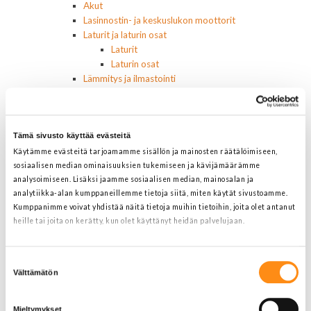
Akut
Lasinnostin- ja keskuslukon moottorit
Laturit ja laturin osat
Laturit
Laturin osat
Lämmitys ja ilmastointi
Etuvastukset
Kennot
Kompressorit ja osat
Tämä sivusto käyttää evästeitä
Käyttöpaneelit / kytkimet
Moottorit
Käytämme evästeitä tarjoamamme sisällön ja mainosten räätälöimiseen,
Ilmastoinnin osat
sosiaalisen median ominaisuuksien tukemiseen ja kävijämäärämme
analysoimiseen. Lisäksi jaamme sosiaalisen median, mainosalan ja
Muut
analytiikka-alan kumppaneillemme tietoja siitä, miten käytät sivustoamme.
Ohjainlaitteet
Kumppanimme voivat yhdistää näitä tietoja muihin tietoihin, joita olet antanut
Startit ja startin osat
heille tai joita on kerätty, kun olet käyttänyt heidän palvelujaan.
Starttimoottorit
Starttimoottorin osat
Lisätietoja:
jarimaki.fi/tietosuoja
Sytytysosat
Suostumuksen
Sähköosat
Välttämätön
valinta
Ajovalokytkimet
Jarruvalokytkimet
Mieltymykset