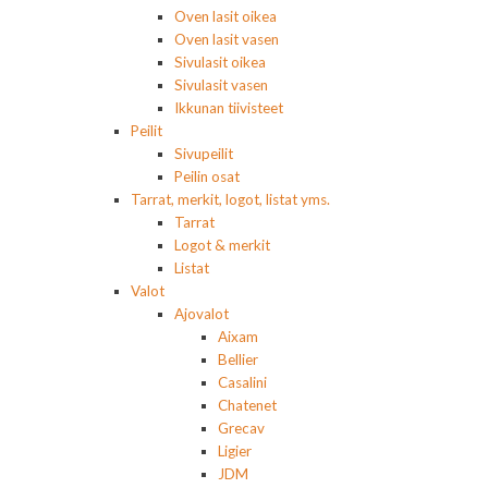
Oven lasit oikea
Oven lasit vasen
Sivulasit oikea
Sivulasit vasen
Ikkunan tiivisteet
Peilit
Sivupeilit
Peilin osat
Tarrat, merkit, logot, listat yms.
Tarrat
Logot & merkit
Listat
Valot
Ajovalot
Aixam
Bellier
Casalini
Chatenet
Grecav
Ligier
JDM