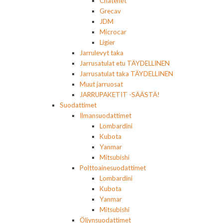
Chatenet
Grecav
JDM
Microcar
Ligier
Jarrulevyt taka
Jarrusatulat etu TÄYDELLINEN
Jarrusatulat taka TÄYDELLINEN
Muut jarruosat
JARRUPAKETIT -SÄÄSTÄ!
Suodattimet
Ilmansuodattimet
Lombardini
Kubota
Yanmar
Mitsubishi
Polttoainesuodattimet
Lombardini
Kubota
Yanmar
Mitsubishi
Öljynsuodattimet