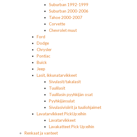
Suburban 1992-1999
Suburban 2000-2006
Tahoe 2000-2007
Corvette
Chevrolet muut
Ford
Dodge
Chrysler
Pontiac
Buick
Jeep
Lasit, ikkunatarvikkeet
Sivulasit/takalasit
Tuulilasit
Tuulilasin pyyhkijän osat
Pyyhkijänsulat
Sivulasivisiirit ja tuuliohjaimet
Lavatarvikkeet PickUp:eihin
Lavatarvikkeet
Lavakatteet Pick Up:eihin
Renkaat ja vanteet