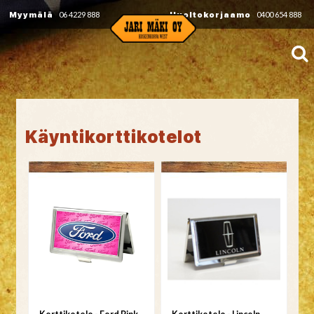
Myymälä
06 4229 888
Huoltokorjaamo
0400 654 888
Käyntikorttikotelot