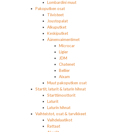
Lombardini muut
Pakoputken osat
Tiivisteet
Joustopalat
Alkuputket
Keskiputket
Äänenvaimentimet
Microcar
Ligier
JDM
Chatenet
Bellier
Aixam
Muut pakoputken osat
Startit, laturit & laturin hihnat
Starttimoottorit
Laturit
Laturin hihnat
Vaihteistot, osat & tarvikkeet
Vaihdelaatikot
Rattaat