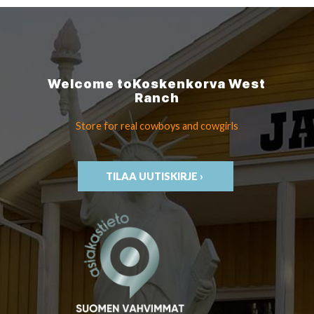
Welcome to
Koskenkorva
West
Ranch
Store for real cowboys
and cowgirls
TILAA UUTISKIRJE ›