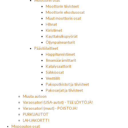
Moottorin osat
Moottorin tiivisteet
Moottorin ehostusosat
Muut moottorin osat
Hihnat
Kiristimet
Kauttakulkupyörät
Öljynpaineanturit
Päästölaitteet
Happitunnistimet
Ilmamäärämittarit
Katalysaattorit
Sähköosat
Venttiilit
Pakoputkistot ja tiivisteet
Pakosarjat ja tiivisteet
Muuta autoon
Varaosatori (USA-autot) - TEE LÖYTÖJÄ!
Varaosatori (muut) - POISTOJA!
PURKUAUTOT
LAHJAKORTTI
Mopoauton osat