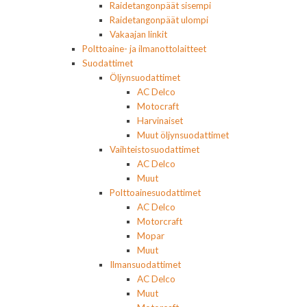
Raidetangonpäät sisempi
Raidetangonpäät ulompi
Vakaajan linkit
Polttoaine- ja ilmanottolaitteet
Suodattimet
Öljynsuodattimet
AC Delco
Motocraft
Harvinaiset
Muut öljynsuodattimet
Vaihteistosuodattimet
AC Delco
Muut
Polttoainesuodattimet
AC Delco
Motorcraft
Mopar
Muut
Ilmansuodattimet
AC Delco
Muut