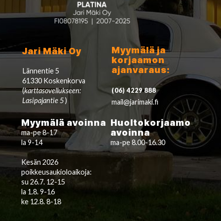
Myymälä ja
Jari Mäki Oy
korjaamon
ajanvaraus:
Lännentie 5
61330 Koskenkorva
(
karttasovellukseen:
(06) 4229 888
Lasipajantie 5
)
mail@jarimaki.fi
Myymälä avoinna
Huoltokorjaamo
avoinna
ma-pe 8-17
la 9-14
ma-pe 8.00-16.30
Kesän 2026
poikkeusaukioloaikoja:
su 26.7. 12-15
la 1.8. 9-16
ke 12.8. 8-18