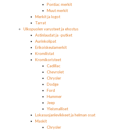
Pontiac merkit
Muut merkit
Merkit ja logot
Tarrat
Ulkopuolen varusteet ja ehostus
Astinlaudat ja -putket
Aurinkolipat
Erikoiskeulamerkit
Kromilistat
Kromikoristeet
Cadillac
Chevrolet
Chrysler
Dodge
Ford
Hummer
Jeep
Yleismalliset
Lokasuojanlevikkeet ja helman osat
Maskit
Chrysler