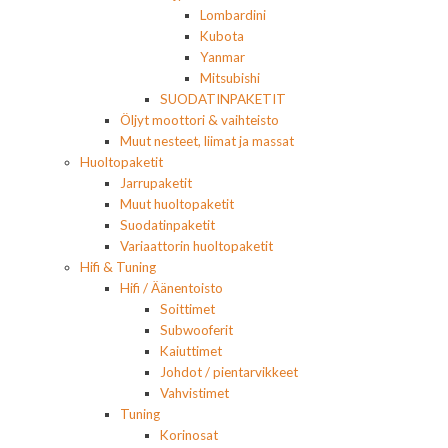
Lombardini
Kubota
Yanmar
Mitsubishi
SUODATINPAKETIT
Öljyt moottori & vaihteisto
Muut nesteet, liimat ja massat
Huoltopaketit
Jarrupaketit
Muut huoltopaketit
Suodatinpaketit
Variaattorin huoltopaketit
Hifi & Tuning
Hifi / Äänentoisto
Soittimet
Subwooferit
Kaiuttimet
Johdot / pientarvikkeet
Vahvistimet
Tuning
Korinosat