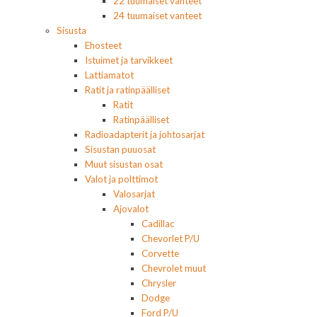
22 tuumaiset vanteet
24 tuumaiset vanteet
Sisusta
Ehosteet
Istuimet ja tarvikkeet
Lattiamatot
Ratit ja ratinpäälliset
Ratit
Ratinpäälliset
Radioadapterit ja johtosarjat
Sisustan puuosat
Muut sisustan osat
Valot ja polttimot
Valosarjat
Ajovalot
Cadillac
Chevorlet P/U
Corvette
Chevrolet muut
Chrysler
Dodge
Ford P/U