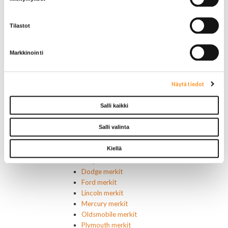
Keskuslukon kytkimet
Lasinnostimen kytkimet
Lämmityslaitteen osat
Tilastot
Muut kytkimet ja sähköosat
Nelivedon kytkimet
Markkinointi
Ovivalokykimet
Releet ja sulakkeet
Vakionopeudensäätimen osat
Näytä tiedot
Tarrat, tunnukset, logot, merkit
Alkuperäiset tarrat ja teipit
Salli kaikki
Käytetyt alkuperäismerkit
AMC merkit
Salli valinta
Buick merkit
Cadillac merkit
Kiellä
Chevrolet merkit
Chrysler merkit
Dodge merkit
Ford merkit
Lincoln merkit
Mercury merkit
Oldsmobile merkit
Plymouth merkit