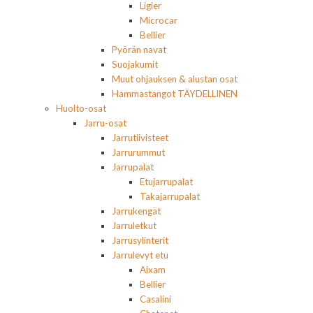
Ligier
Microcar
Bellier
Pyörän navat
Suojakumit
Muut ohjauksen & alustan osat
Hammastangot TÄYDELLINEN
Huolto-osat
Jarru-osat
Jarrutiivisteet
Jarrurummut
Jarrupalat
Etujarrupalat
Takajarrupalat
Jarrukengät
Jarruletkut
Jarrusylinterit
Jarrulevyt etu
Aixam
Bellier
Casalini