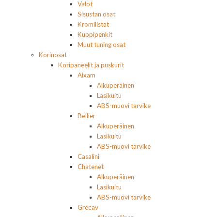
Valot
Sisustan osat
Kromilistat
Kuppipenkit
Muut tuning osat
Korinosat
Koripaneelit ja puskurit
Aixam
Alkuperäinen
Lasikuitu
ABS-muovi tarvike
Bellier
Alkuperäinen
Lasikuitu
ABS-muovi tarvike
Casalini
Chatenet
Alkuperäinen
Lasikuitu
ABS-muovi tarvike
Grecav