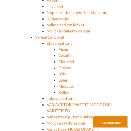
Akselit
Tiivisteet
Nopeusmittarin pyörittimet / anturit
Korjaussarjat
Vaihdelaatikon lohkot
Muut vaihdelaatikon osat
Variaattorit, osat
Etuvariaattorit
Aixam
Casalini
Chatenet
Grecav
JDM
Ligier
Microcar
Bellier
Takavariaattorit
VARIAATTORIPAKETIT MOOTTORI+
VAIHTEISTO
Variaattorin puslat & liukupalat
Tilaa uutiskirje ›
Muut variaattorin osat
Variaattorin HUOLTOPAKETIT