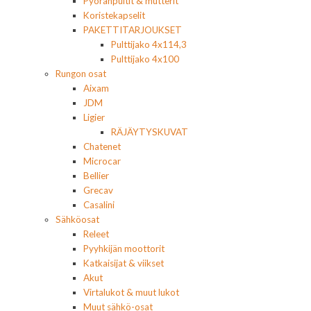
Pyöränpultit & mutterit
Koristekapselit
PAKETTITARJOUKSET
Pulttijako 4x114,3
Pulttijako 4x100
Rungon osat
Aixam
JDM
Ligier
RÄJÄYTYSKUVAT
Chatenet
Microcar
Bellier
Grecav
Casalini
Sähköosat
Releet
Pyyhkijän moottorit
Katkaisijat & viikset
Akut
Virtalukot & muut lukot
Muut sähkö-osat