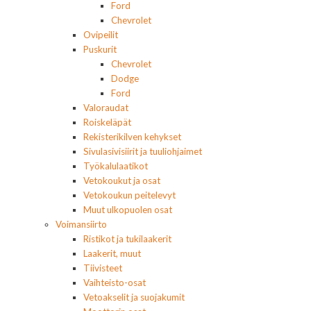
Ford
Chevrolet
Ovipeilit
Puskurit
Chevrolet
Dodge
Ford
Valoraudat
Roiskeläpät
Rekisterikilven kehykset
Sivulasivisiirit ja tuuliohjaimet
Työkalulaatikot
Vetokoukut ja osat
Vetokoukun peitelevyt
Muut ulkopuolen osat
Voimansiirto
Ristikot ja tukilaakerit
Laakerit, muut
Tiivisteet
Vaihteisto-osat
Vetoakselit ja suojakumit