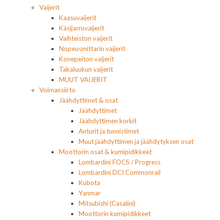
Vaijerit
Kaasuvaijerit
Käsijarruvaijerit
Vaihteiston vaijerit
Nopeusmittarin vaijerit
Konepeiton vaijerit
Takaluukun vaijerit
MUUT VAIJERIT
Voimansiirto
Jäähdyttimet & osat
Jäähdyttimet
Jäähdyttimen korkit
Anturit ja tunnistimet
Muut jäähdyttimen ja jäähdytyksen osat
Moottorin osat & kumipidikkeet
Lombardini FOCS / Progress
Lombardini DCI Commonrail
Kubota
Yanmar
Mitsubishi (Casalini)
Moottorin kumipidikkeet