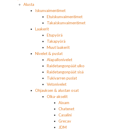
Alusta
Iskunvaimentimet
Etuiskunvaimentimet
Takaiskunvaimentimet
Laakerit
Etupyörä
Takapyörä
Muut laakerit
Nivelet & puslat
Alapallonivelet
Raidetangonpäät ulko
Raidetangonpäät sisä
Tukivarren puslat
Vetonivelet
Ohjauksen & alustan osat
Olka-akselit
Aixam
Chatenet
Casalini
Grecav
JDM