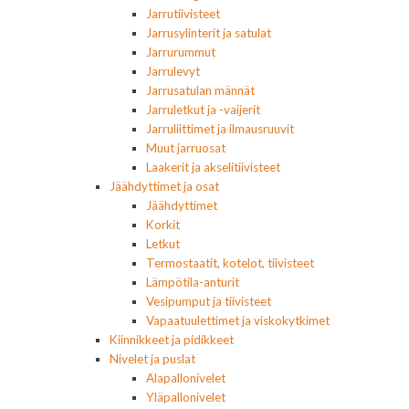
Jarrutiivisteet
Jarrusylinterit ja satulat
Jarrurummut
Jarrulevyt
Jarrusatulan männät
Jarruletkut ja -vaijerit
Jarruliittimet ja ilmausruuvit
Muut jarruosat
Laakerit ja akselitiivisteet
Jäähdyttimet ja osat
Jäähdyttimet
Korkit
Letkut
Termostaatit, kotelot, tiivisteet
Lämpötila-anturit
Vesipumput ja tiivisteet
Vapaatuulettimet ja viskokytkimet
Kiinnikkeet ja pidikkeet
Nivelet ja puslat
Alapallonivelet
Yläpallonivelet