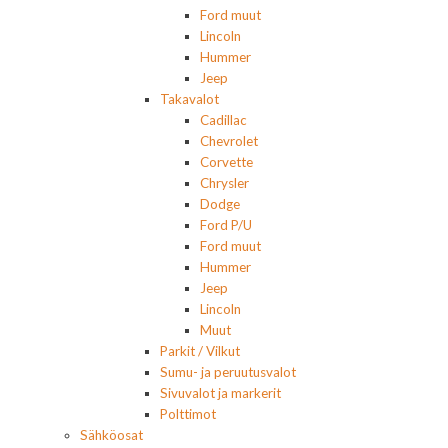
Ford muut
Lincoln
Hummer
Jeep
Takavalot
Cadillac
Chevrolet
Corvette
Chrysler
Dodge
Ford P/U
Ford muut
Hummer
Jeep
Lincoln
Muut
Parkit / Vilkut
Sumu- ja peruutusvalot
Sivuvalot ja markerit
Polttimot
Sähköosat