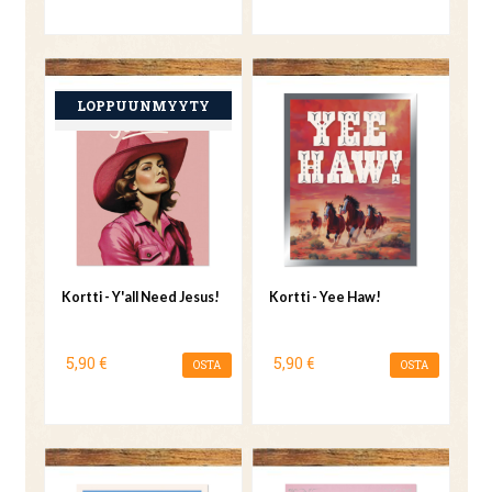
Kortti - Y'all Need Jesus!
Kortti - Yee Haw!
5,90 €
5,90 €
OSTA
OSTA