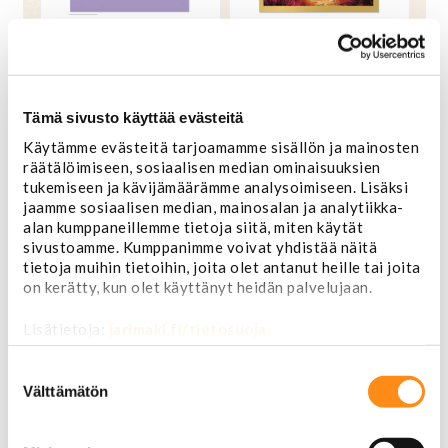
Kortti Birthday - Boots,
Kortti Birthday - Country
Booze & Birthday
By The Grace of God
Besties
5,90 €
Tämä sivusto käyttää evästeitä
OSTA
5,90 €
OSTA
Käytämme evästeitä tarjoamamme sisällön ja mainosten
räätälöimiseen, sosiaalisen median ominaisuuksien
tukemiseen ja kävijämäärämme analysoimiseen. Lisäksi
jaamme sosiaalisen median, mainosalan ja analytiikka-
alan kumppaneillemme tietoja siitä, miten käytät
sivustoamme. Kumppanimme voivat yhdistää näitä
tietoja muihin tietoihin, joita olet antanut heille tai joita
on kerätty, kun olet käyttänyt heidän palvelujaan.
Lisätietoja:
jarimaki.fi/tietosuoja
Suostumuksen
valinta
Välttämätön
Kortti Birthday - Cowgirl
Kortti Birthday - Cowgirl
at Heart
Vibes