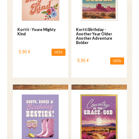
Kortti - Youre Mighty
Kortti Birthday -
Kind
Another Year Older
Another Adventure
Bolder
5,90 €
OSTA
5,90 €
OSTA