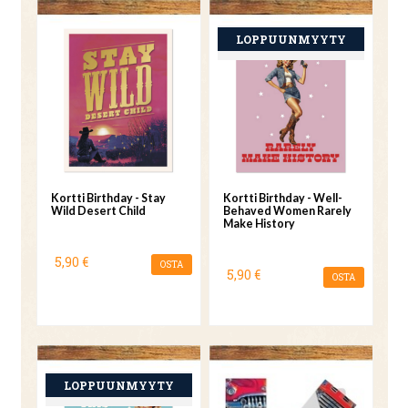
Kortti Birthday - Stay
Kortti Birthday - Well-
Wild Desert Child
Behaved Women Rarely
Make History
5,90 €
OSTA
5,90 €
OSTA