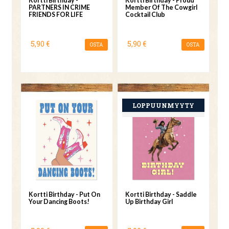
Kortti Birthday -
Kortti Birthday - Proud
PARTNERS IN CRIME
Member Of The Cowgirl
FRIENDS FOR LIFE
Cocktail Club
5,90 €
5,90 €
OSTA
OSTA
Kortti Birthday - Put On
Kortti Birthday - Saddle
Your Dancing Boots!
Up Birthday Girl