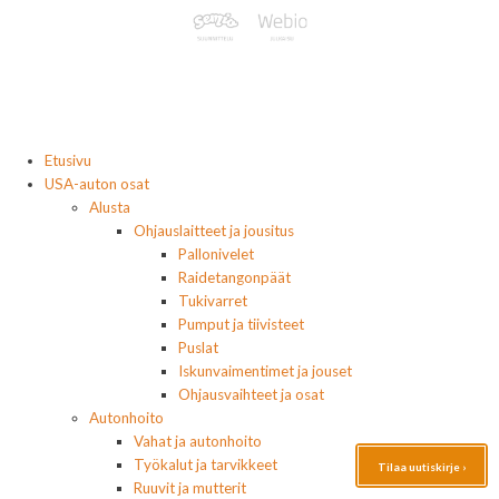
Etusivu
USA-auton osat
Alusta
Ohjauslaitteet ja jousitus
Pallonivelet
Raidetangonpäät
Tukivarret
Pumput ja tiivisteet
Puslat
Iskunvaimentimet ja jouset
Ohjausvaihteet ja osat
Autonhoito
Vahat ja autonhoito
Työkalut ja tarvikkeet
Tilaa uutiskirje ›
Ruuvit ja mutterit