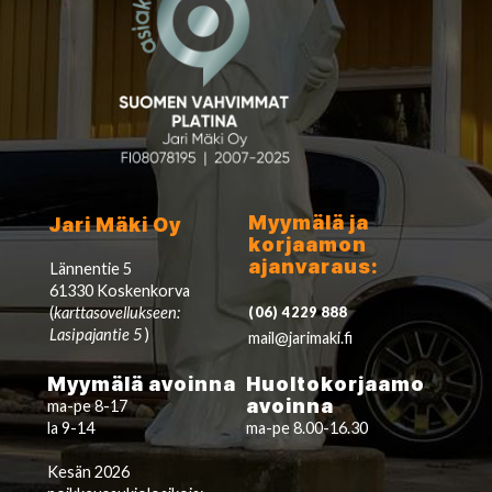
Myymälä ja
Jari Mäki Oy
korjaamon
ajanvaraus:
Lännentie 5
61330 Koskenkorva
(
karttasovellukseen:
(06) 4229 888
Lasipajantie 5
)
mail@jarimaki.fi
Myymälä avoinna
Huoltokorjaamo
avoinna
ma-pe 8-17
la 9-14
ma-pe 8.00-16.30
Kesän 2026