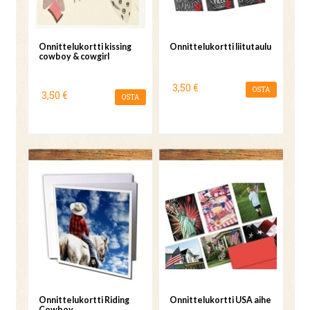
Onnittelukortti kissing
Onnittelukortti liitutaulu
cowboy & cowgirl
3,50 €
OSTA
3,50 €
OSTA
Onnittelukortti Riding
Onnittelukortti USA aihe
Cowboy