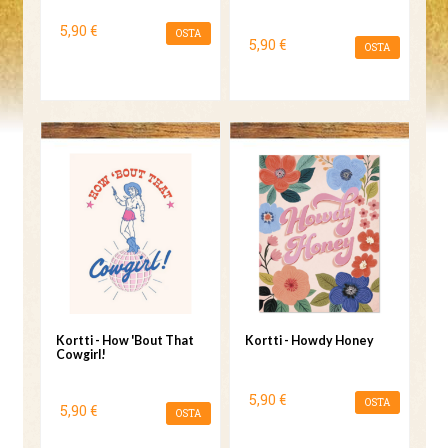
5,90 €
OSTA
5,90 €
OSTA
Kortti - How 'Bout That
Kortti - Howdy Honey
Cowgirl!
5,90 €
OSTA
5,90 €
OSTA