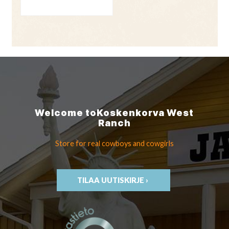
Welcome to
Koskenkorva
West
Ranch
Store for real cowboys
and cowgirls
TILAA UUTISKIRJE ›