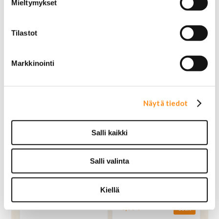
Mieltymykset
5,90 €
5,90 €
OSTA
OSTA
Tilastot
Markkinointi
Näytä tiedot
Salli kaikki
Salli valinta
Kortti Birthday - Don't
Kortti Birthday - Forget
Be a Lady, Be a Legend!
The Glass Slippers This
Princess Wears Boots!
Kiellä
5,90 €
OSTA
5,90 €
OSTA