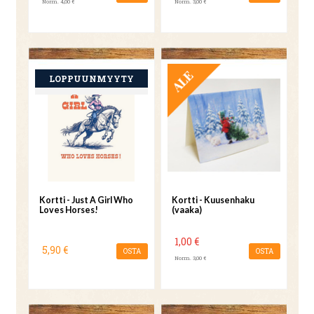
Norm. 4,00 €
Norm. 3,00 €
TARJOUS
Kortti - Just A Girl Who
Kortti - Kuusenhaku
Loves Horses!
(vaaka)
1,00 €
5,90 €
OSTA
OSTA
Norm. 3,00 €