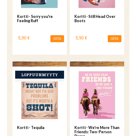
Kortti - Sorry you're
Kortti - Still Head Over
Feeling Ruff
Boots
5,90 €
5,90 €
OSTA
OSTA
Kortti - Tequila
Kortti - We're More Than
Friends: Two-Person