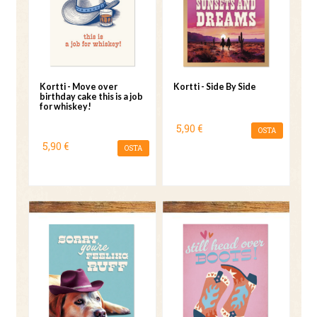
Kortti - Move over
Kortti - Side By Side
birthday cake this is a job
for whiskey!
5,90 €
OSTA
5,90 €
OSTA