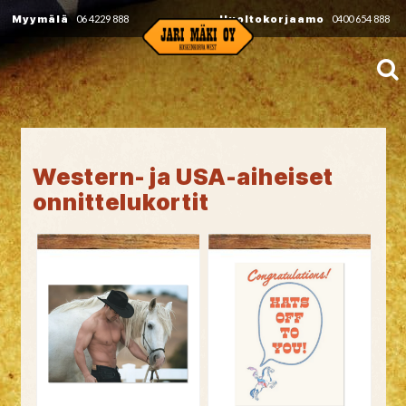
Myymälä
06 4229 888
Huoltokorjaamo
0400 654 888
Western- ja USA-aiheiset
onnittelukortit