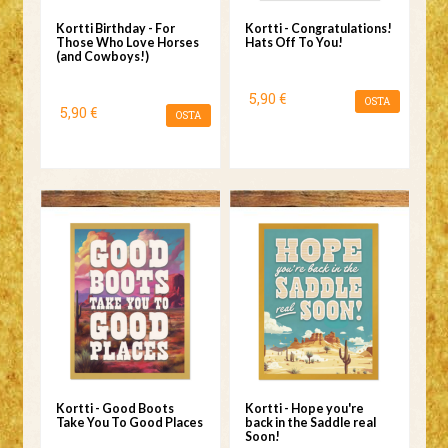
Kortti Birthday - For
Kortti - Congratulations!
Those Who Love Horses
Hats Off To You!
(and Cowboys!)
5,90 €
OSTA
5,90 €
OSTA
Kortti - Good Boots
Kortti - Hope you're
Take You To Good Places
back in the Saddle real
Soon!