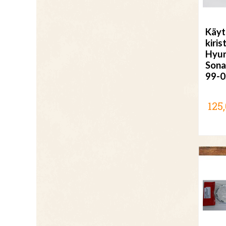
Käyt
kiris
Hyun
Sona
99-0
125,