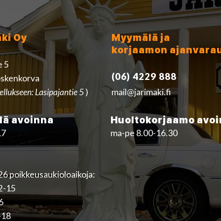
äki Oy
Myymälä ja
korjaamon ajanvara
e 5
(06) 4229 888
skenkorva
ellukseen: Lasipajantie 5
)
mail@jarimaki.fi
ä avoinna
Huoltokorjaamo avo
17
ma-pe 8.00-16.30
6 poikkeusaukioloaikoja:
12-15
16
-18