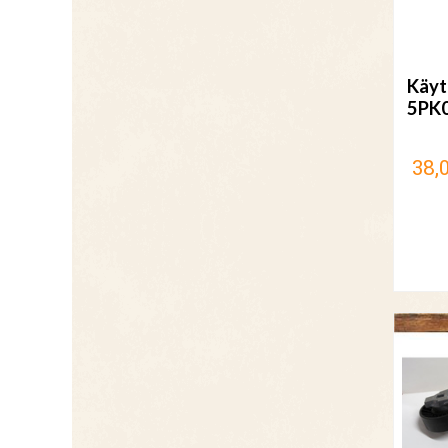
Käyt
5PK
38,