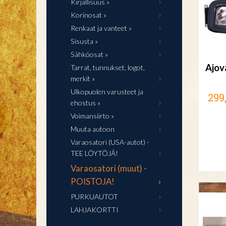
Kirjallisuus »
Korinosat »
Renkaat ja vanteet »
Sisusta »
Sähköosat »
Ajov
Tarrat, tunnukset, logot,
merkit »
Ulkopuolen varusteet ja
299
ehostus »
Voimansiirto »
Muuta autoon
Varaosatori (USA-autot) -
TEE LÖYTÖJÄ!
Varaosatori (muut) -
POISTOJA!
PURKUAUTOT
LAHJAKORTTI