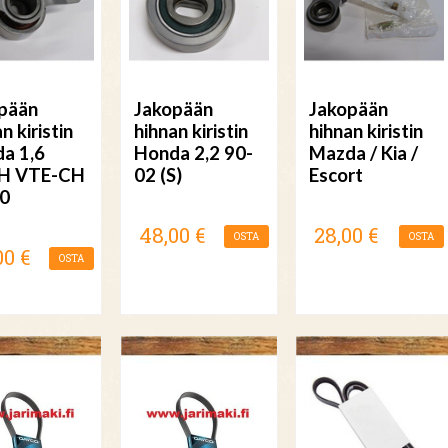
pään
Jakopään
Jakopään
n kiristin
hihnan kiristin
hihnan kiristin
a 1,6
Honda 2,2 90-
Mazda / Kia /
H VTE-CH
02 (S)
Escort
0
48,00 €
28,00 €
OSTA
OSTA
00 €
OSTA