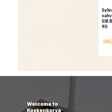
Syli
vahv
SIR 
90
188
Welcome to
Koskenkorva