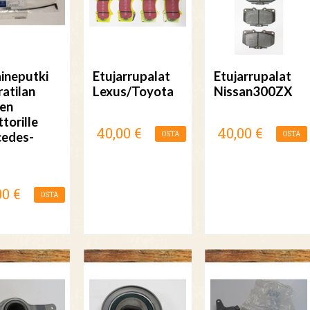
aineputki
Etujarrupalat
Etujarrupalat
ratilan
Lexus/Toyota
Nissan300ZX
en
torille
40,00 €
40,00 €
edes-
OSTA
OSTA
00 €
OSTA