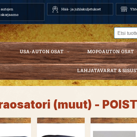
autojen
Hää- ja juhlakuljetukset
Yhte
tokorjaamo
USA-AUTON OSAT
MOPOAUTON OSAT
LAHJATAVARAT & SISUS
raosatori (muut) - POIS