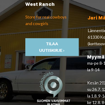
West Ranch
Store for real cowboys
Jari M
and cowgirls
Lännenti
61330 Ko
(
karttasov
TILAA
UUTISKIRJE ›
Myymäl
ma-pe 8-
la 9-14
Kesän 202
su 26.7. 
la 1.8. 9-
ke 12.8. 8