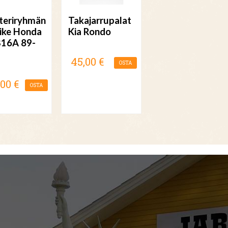
nteriryhmän
Takajarrupalat
ike Honda
Kia Rondo
B16A 89-
45,00 €
OSTA
,00 €
OSTA