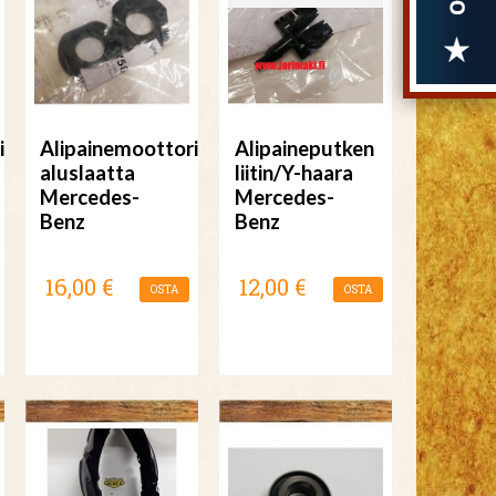
i
Alipainemoottorin
Alipaineputken
aluslaatta
liitin/Y-haara
Mercedes-
Mercedes-
Benz
Benz
16,00 €
12,00 €
OSTA
OSTA