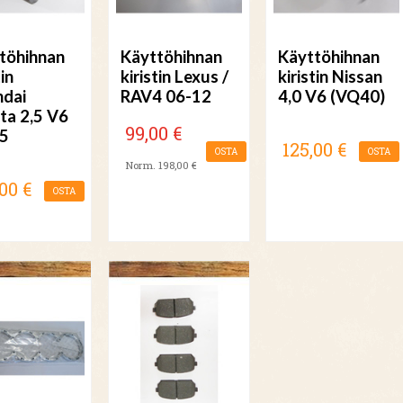
töhihnan
Käyttöhihnan
Käyttöhihnan
tin
kiristin Lexus /
kiristin Nissan
dai
RAV4 06-12
4,0 V6 (VQ40)
ta 2,5 V6
99,00 €
5
125,00 €
OSTA
OSTA
Norm. 198,00 €
00 €
OSTA