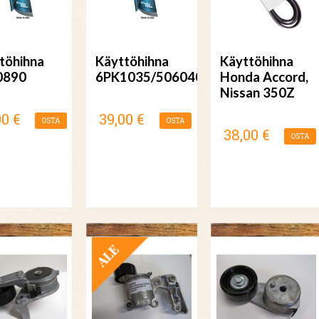
töhihna
Käyttöhihna
Käyttöhihna
0890
6PK1035/5060408
Honda Accord,
Nissan 350Z
00 €
39,00 €
OSTA
OSTA
38,00 €
OSTA
TARJOUS