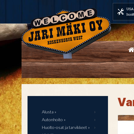
USA 
huol
Va
Alusta »
Autonhoito »
Huolto-osat ja tarvikkeet »