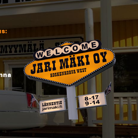
us:
inna