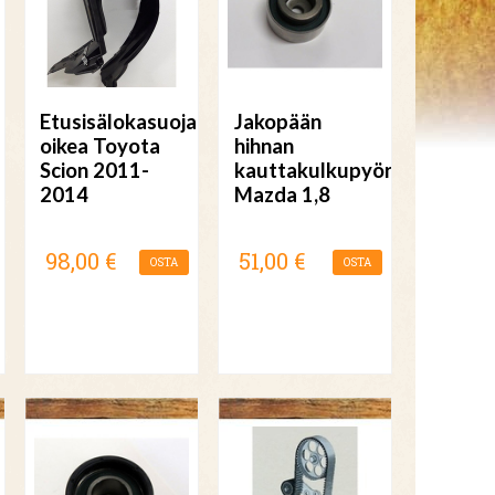
Etusisälokasuoja
Jakopään
oikea Toyota
hihnan
Scion 2011-
kauttakulkupyörä
2014
Mazda 1,8
98,00 €
51,00 €
OSTA
OSTA