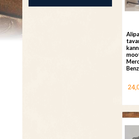
Alip
tava
kann
moot
Merc
Benz
24,