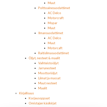
Muut
Polttoainesuodattimet
AC Delco
Motorcraft
Mopar
Muut
Ilmansuodattimet
AC Delco
Muut
Motorcaft
Raitisilmasuodattimet
Öljyt, nesteet & maalit
Vaihteistoöljyt
Jarrunesteet
Moottoriöljyt
Liimat ja massat
Muut nesteet
Maalit
Kirjallisuus
Korjausoppaat
Omistajan käsikirjat