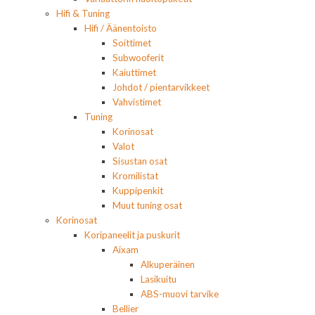
Hifi & Tuning
Hifi / Äänentoisto
Soittimet
Subwooferit
Kaiuttimet
Johdot / pientarvikkeet
Vahvistimet
Tuning
Korinosat
Valot
Sisustan osat
Kromilistat
Kuppipenkit
Muut tuning osat
Korinosat
Koripaneelit ja puskurit
Aixam
Alkuperäinen
Lasikuitu
ABS-muovi tarvike
Bellier