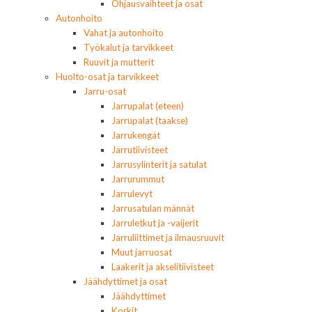
Ohjausvaihteet ja osat
Autonhoito
Vahat ja autonhoito
Työkalut ja tarvikkeet
Ruuvit ja mutterit
Huolto-osat ja tarvikkeet
Jarru-osat
Jarrupalat (eteen)
Jarrupalat (taakse)
Jarrukengät
Jarrutiivisteet
Jarrusylinterit ja satulat
Jarrurummut
Jarrulevyt
Jarrusatulan männät
Jarruletkut ja -vaijerit
Jarruliittimet ja ilmausruuvit
Muut jarruosat
Laakerit ja akselitiivisteet
Jäähdyttimet ja osat
Jäähdyttimet
Korkit