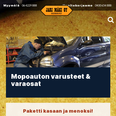
Myymälä
06 4229 888
Huoltokorjaamo
0400 654 888
Mopoauton varusteet &
varaosat
Paketti kasaan ja menoksi!