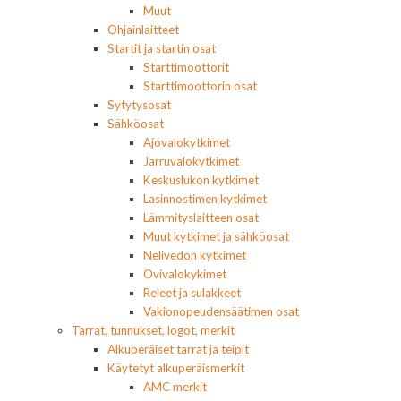
Muut
Ohjainlaitteet
Startit ja startin osat
Starttimoottorit
Starttimoottorin osat
Sytytysosat
Sähköosat
Ajovalokytkimet
Jarruvalokytkimet
Keskuslukon kytkimet
Lasinnostimen kytkimet
Lämmityslaitteen osat
Muut kytkimet ja sähköosat
Nelivedon kytkimet
Ovivalokykimet
Releet ja sulakkeet
Vakionopeudensäätimen osat
Tarrat, tunnukset, logot, merkit
Alkuperäiset tarrat ja teipit
Käytetyt alkuperäismerkit
AMC merkit