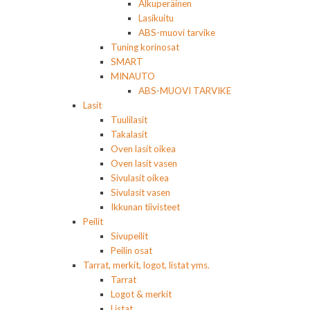
Alkuperäinen
Lasikuitu
ABS-muovi tarvike
Tuning korinosat
SMART
MINAUTO
ABS-MUOVI TARVIKE
Lasit
Tuulilasit
Takalasit
Oven lasit oikea
Oven lasit vasen
Sivulasit oikea
Sivulasit vasen
Ikkunan tiivisteet
Peilit
Sivupeilit
Peilin osat
Tarrat, merkit, logot, listat yms.
Tarrat
Logot & merkit
Listat