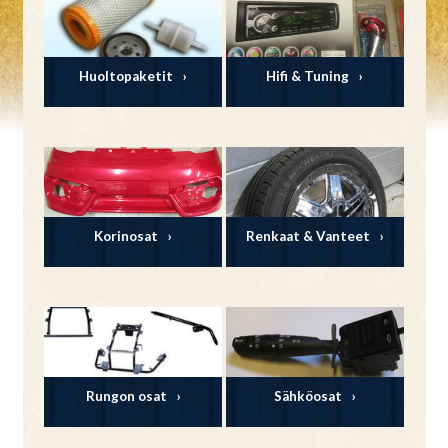
Huoltopaketit
Hifi & Tuning
Korinosat
Renkaat & Vanteet
Rungon osat
Sähköosat