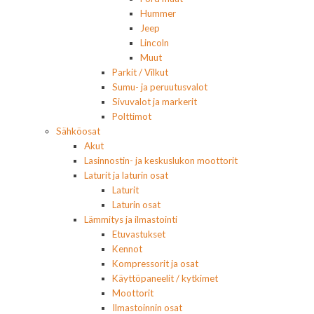
Hummer
Jeep
Lincoln
Muut
Parkit / Vilkut
Sumu- ja peruutusvalot
Sivuvalot ja markerit
Polttimot
Sähköosat
Akut
Lasinnostin- ja keskuslukon moottorit
Laturit ja laturin osat
Laturit
Laturin osat
Lämmitys ja ilmastointi
Etuvastukset
Kennot
Kompressorit ja osat
Käyttöpaneelit / kytkimet
Moottorit
Ilmastoinnin osat