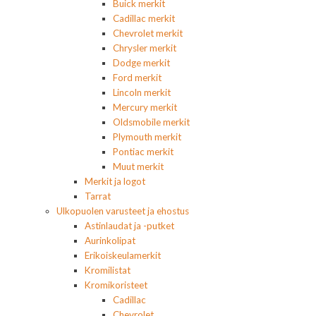
Buick merkit
Cadillac merkit
Chevrolet merkit
Chrysler merkit
Dodge merkit
Ford merkit
Lincoln merkit
Mercury merkit
Oldsmobile merkit
Plymouth merkit
Pontiac merkit
Muut merkit
Merkit ja logot
Tarrat
Ulkopuolen varusteet ja ehostus
Astinlaudat ja -putket
Aurinkolipat
Erikoiskeulamerkit
Kromilistat
Kromikoristeet
Cadillac
Chevrolet