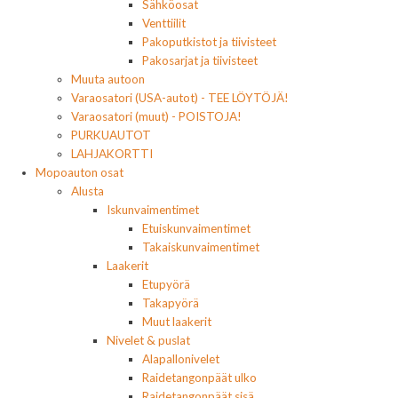
Sähköosat
Venttiilit
Pakoputkistot ja tiivisteet
Pakosarjat ja tiivisteet
Muuta autoon
Varaosatori (USA-autot) - TEE LÖYTÖJÄ!
Varaosatori (muut) - POISTOJA!
PURKUAUTOT
LAHJAKORTTI
Mopoauton osat
Alusta
Iskunvaimentimet
Etuiskunvaimentimet
Takaiskunvaimentimet
Laakerit
Etupyörä
Takapyörä
Muut laakerit
Nivelet & puslat
Alapallonivelet
Raidetangonpäät ulko
Raidetangonpäät sisä