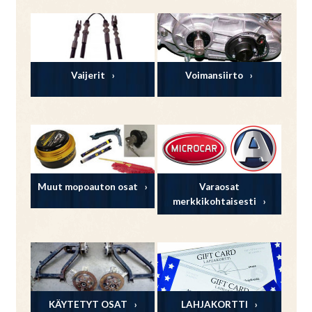
Vaijerit
Voimansiirto
Muut mopoauton osat
Varaosat
merkkikohtaisesti
KÄYTETYT OSAT
LAHJAKORTTI