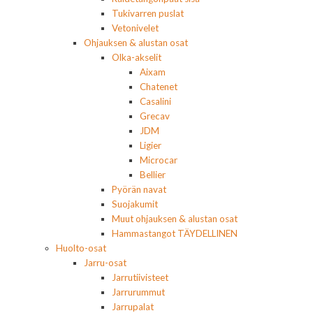
Tukivarren puslat
Vetonivelet
Ohjauksen & alustan osat
Olka-akselit
Aixam
Chatenet
Casalini
Grecav
JDM
Ligier
Microcar
Bellier
Pyörän navat
Suojakumit
Muut ohjauksen & alustan osat
Hammastangot TÄYDELLINEN
Huolto-osat
Jarru-osat
Jarrutiivisteet
Jarrurummut
Jarrupalat