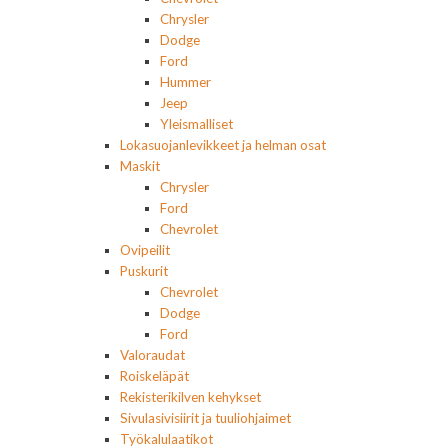
Chrysler
Dodge
Ford
Hummer
Jeep
Yleismalliset
Lokasuojanlevikkeet ja helman osat
Maskit
Chrysler
Ford
Chevrolet
Ovipeilit
Puskurit
Chevrolet
Dodge
Ford
Valoraudat
Roiskeläpät
Rekisterikilven kehykset
Sivulasivisiirit ja tuuliohjaimet
Työkalulaatikot