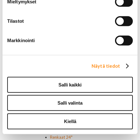
Mieltymykset
Sivulasit/takalasit
Tuulilasit
Tuulilasin pyyhkijän osat
Tilastot
Pyyhkijänsulat
Sivulasivisiirit ja tuuliohjaimet
Lavatarvikkeet PickUp:eihin
Markkinointi
Lavatarvikkeet
Lavakatteet Pick Up:eihin
Renkaat ja vanteet
Renkaat ja tarvikkeet
Näytä tiedot
Varapyörätelineet
Venttiilinhatut
Salli kaikki
Renkaat 14"
Renkaat 15"
Renkaat 16"
Salli valinta
Renkaat 16,5"
Renkaat 17"
Renkaat 18"
Kiellä
Renkaat 20"
Renkaat 22"
Renkaat 24"