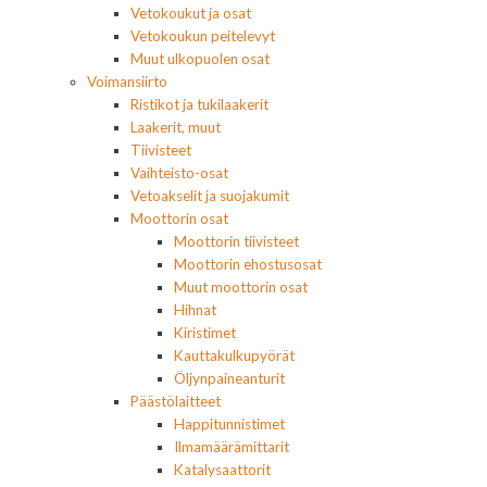
Vetokoukut ja osat
Vetokoukun peitelevyt
Muut ulkopuolen osat
Voimansiirto
Ristikot ja tukilaakerit
Laakerit, muut
Tiivisteet
Vaihteisto-osat
Vetoakselit ja suojakumit
Moottorin osat
Moottorin tiivisteet
Moottorin ehostusosat
Muut moottorin osat
Hihnat
Kiristimet
Kauttakulkupyörät
Öljynpaineanturit
Päästölaitteet
Happitunnistimet
Ilmamäärämittarit
Katalysaattorit