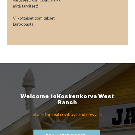
varusteet, korinosat...kaikki
mitä tarvitset!
Viikottaiset toimitukset
Euroopasta.
Welcome to
Koskenkorva
West
Ranch
Store for real cowboys
and cowgirls