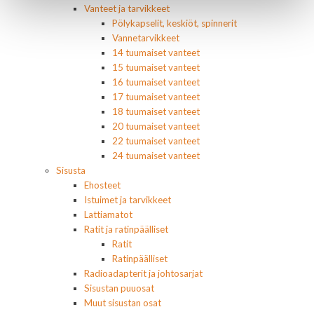
Vanteet ja tarvikkeet
Pölykapselit, keskiöt, spinnerit
Vannetarvikkeet
14 tuumaiset vanteet
15 tuumaiset vanteet
16 tuumaiset vanteet
17 tuumaiset vanteet
18 tuumaiset vanteet
20 tuumaiset vanteet
22 tuumaiset vanteet
24 tuumaiset vanteet
Sisusta
Ehosteet
Istuimet ja tarvikkeet
Lattiamatot
Ratit ja ratinpäälliset
Ratit
Ratinpäälliset
Radioadapterit ja johtosarjat
Sisustan puuosat
Muut sisustan osat