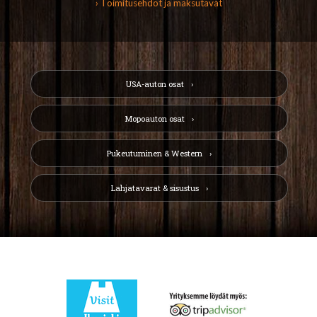
› Toimitusehdot ja maksutavat
USA-auton osat
Mopoauton osat
Pukeutuminen & Western
Lahjatavarat & sisustus