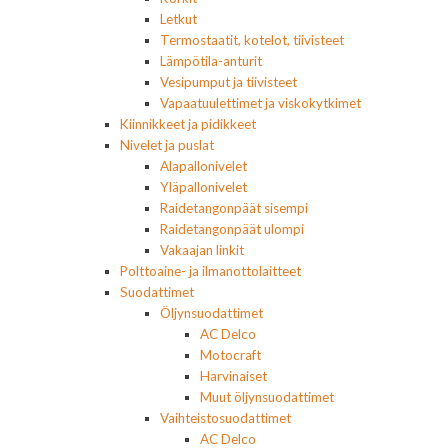
Letkut
Termostaatit, kotelot, tiivisteet
Lämpötila-anturit
Vesipumput ja tiivisteet
Vapaatuulettimet ja viskokytkimet
Kiinnikkeet ja pidikkeet
Nivelet ja puslat
Alapallonivelet
Yläpallonivelet
Raidetangonpäät sisempi
Raidetangonpäät ulompi
Vakaajan linkit
Polttoaine- ja ilmanottolaitteet
Suodattimet
Öljynsuodattimet
AC Delco
Motocraft
Harvinaiset
Muut öljynsuodattimet
Vaihteistosuodattimet
AC Delco