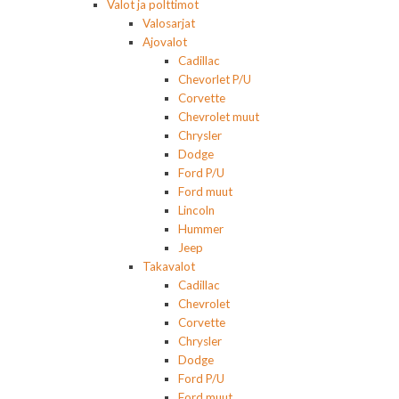
Valot ja polttimot
Valosarjat
Ajovalot
Cadillac
Chevorlet P/U
Corvette
Chevrolet muut
Chrysler
Dodge
Ford P/U
Ford muut
Lincoln
Hummer
Jeep
Takavalot
Cadillac
Chevrolet
Corvette
Chrysler
Dodge
Ford P/U
Ford muut