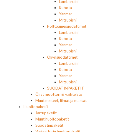
Lombardini
Kubota
Yanmar
Mitsubishi
Polttoainesuodattimet
Lombardini
Kubota
Yanmar
Mitsubishi
Öljynsuodattimet
Lombardini
Kubota
Yanmar
Mitsubishi
SUODATINPAKETIT
Öljyt moottori & vaihteisto
Muut nesteet, liimat ja massat
Huoltopaketit
Jarrupaketit
Muut huoltopaketit
Suodatinpaketit
Variaattorin huoltopaketit