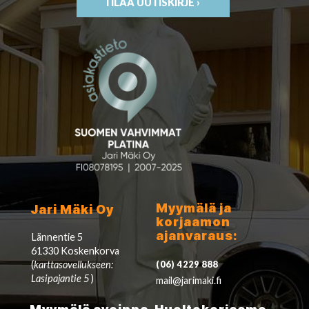
TILAA UUTISKIRJE ›
Myymälä ja
Jari Mäki Oy
korjaamon
ajanvaraus:
Lännentie 5
61330 Koskenkorva
(
karttasovellukseen:
(06) 4229 888
Lasipajantie 5
)
mail@jarimaki.fi