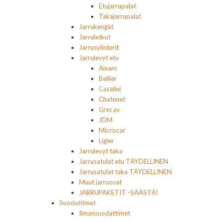
Etujarrupalat
Takajarrupalat
Jarrukengät
Jarruletkut
Jarrusylinterit
Jarrulevyt etu
Aixam
Bellier
Casalini
Chatenet
Grecav
JDM
Microcar
Ligier
Jarrulevyt taka
Jarrusatulat etu TÄYDELLINEN
Jarrusatulat taka TÄYDELLINEN
Muut jarruosat
JARRUPAKETIT -SÄÄSTÄ!
Suodattimet
Ilmansuodattimet