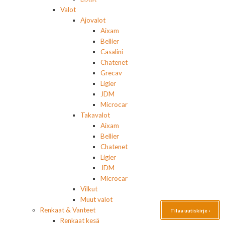
Valot
Ajovalot
Aixam
Bellier
Casalini
Chatenet
Grecav
Ligier
JDM
Microcar
Takavalot
Aixam
Bellier
Chatenet
Ligier
JDM
Microcar
Vilkut
Muut valot
Renkaat & Vanteet
Tilaa uutiskirje ›
Renkaat kesä