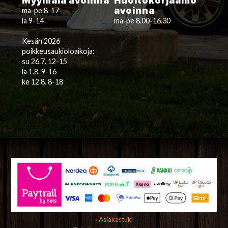
Myymälä avoinna
Huoltokorjaamo
avoinna
ma-pe 8-17
la 9-14
ma-pe 8.00-16.30
Kesän 2026
poikkeusaukioloaikoja:
su 26.7. 12-15
la 1.8. 9-16
ke 12.8. 8-18
› Asiakastuki