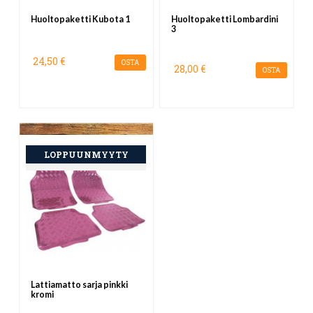
Huoltopaketti Kubota 1
Huoltopaketti Lombardini
3
24,50 €
OSTA
28,00 €
OSTA
Lattiamatto sarja pinkki
kromi