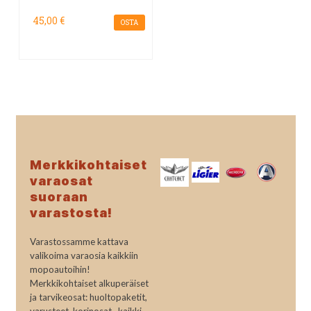
45,00 €
OSTA
Merkkikohtaiset
varaosat
suoraan
varastosta!
Varastossamme kattava
valikoima varaosia kaikkiin
mopoautoihin!
Merkkikohtaiset alkuperäiset
ja tarvikeosat: huoltopaketit,