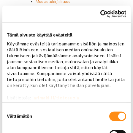
Muu autokirjallisuus
Korinosat
Starcraft levikesarja 97-03
Mustang korinosat
Chevrolet
Van 1978-1996
Tämä sivusto käyttää evästeitä
Van 1997-
Käytämme evästeitä tarjoamamme sisällön ja mainosten
Pick upp 1988-1999
räätälöimiseen, sosiaalisen median ominaisuuksien
Pick upp 2000-2007
tukemiseen ja kävijämäärämme analysoimiseen. Lisäksi
Pick upp 2008-
jaamme sosiaalisen median, mainosalan ja analytiikka-
Suburban 1992-1999
alan kumppaneillemme tietoja siitä, miten käytät
Suburban 2000-2006
sivustoamme. Kumppanimme voivat yhdistää näitä
Tahoe 2000-2007
tietoja muihin tietoihin, joita olet antanut heille tai joita
Corvette
on kerätty, kun olet käyttänyt heidän palvelujaan.
Chevrolet muut
Ford
Lisätietoja:
jarimaki.fi/tietosuoja
Dodge
Chrysler
Suostumuksen
Pontiac
valinta
Välttämätön
Buick
Jeep
Lasit, ikkunatarvikkeet