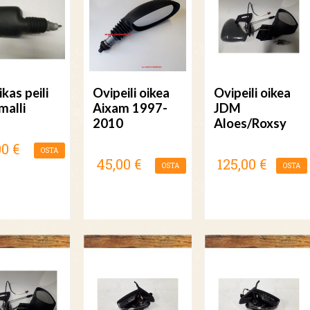
kas peili
Ovipeili oikea
Ovipeili oikea
malli
Aixam 1997-
JDM
2010
Aloes/Roxsy
00 €
OSTA
45,00 €
125,00 €
OSTA
OSTA