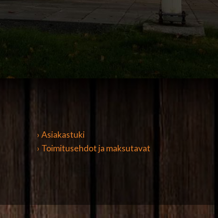
› Asiakastuki
› Toimitusehdot ja maksutavat