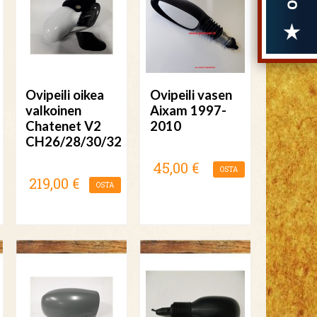
Ovipeili oikea
Ovipeili vasen
valkoinen
Aixam 1997-
Chatenet V2
2010
CH26/28/30/32
45,00 €
OSTA
219,00 €
OSTA