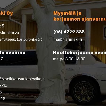
äki Oy
Myymälä ja
korjaamon ajanvara
e 5
(06) 4229 888
skenkorva
ellukseen: Lasipajantie 5
)
mail@jarimaki.fi
ä avoinna
Huoltokorjaamo avo
17
ma-pe 8.00-16.30
6 poikkeusaukioloaikoja:
12-15
16
-18