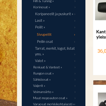
Hifi & Tuning »
Korinosat »
Koripaneelit ja puskurit »
Lasit »
Peilit »
Kanti
Sivupeilit
yleis
Peilin osat
Tarrat, merkit, logot, listat
36,
yms. »
Valot »
Renkaat & Vanteet »
Rungon osat »
Sähköosat »
Vaijerit »
Voimansiirto »
Muut mopoauton osat »
Varaosat merkkikohtaisesti »