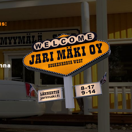
us:
inna