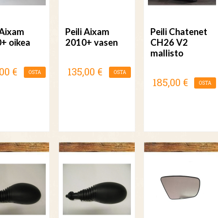
i Aixam
Peili Aixam
Peili Chatenet
+ oikea
2010+ vasen
CH26 V2
mallisto
00 €
135,00 €
OSTA
OSTA
185,00 €
OSTA