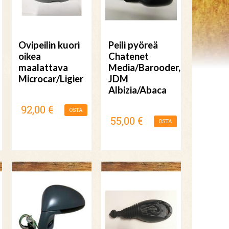
Ovipeilin kuori
Peili pyöreä
oikea
Chatenet
maalattava
Media/Barooder,
Microcar/Ligier
JDM
Albizia/Abaca
92,00 €
OSTA
55,00 €
OSTA