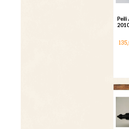
Peil
2010
135,