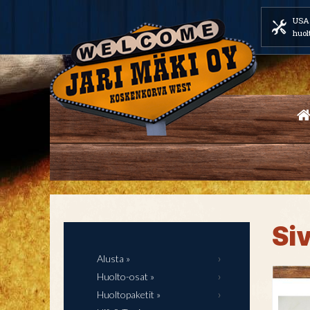
USA 
huol
Siv
Alusta »
Huolto-osat »
Huoltopaketit »