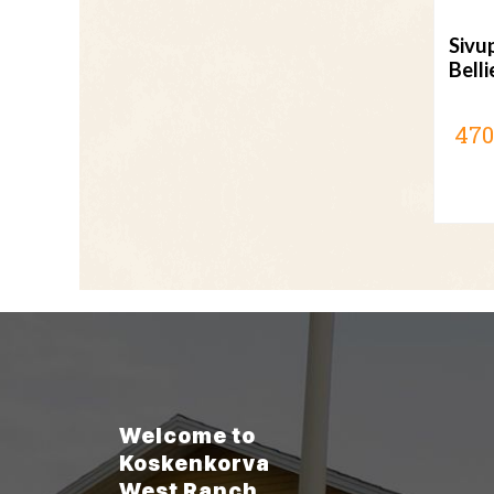
Sivup
Bell
470
Welcome to
Koskenkorva
West Ranch