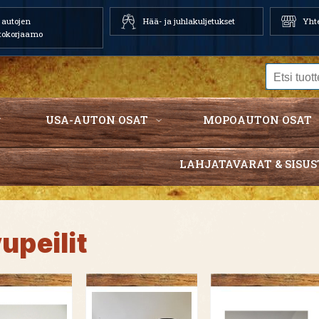
autojen
Hää- ja juhlakuljetukset
Yhte
tokorjaamo
USA-AUTON OSAT
MOPOAUTON OSAT
LAHJATAVARAT & SISUS
upeilit