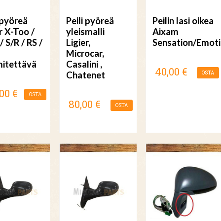
 pyöreä
Peili pyöreä
Peilin lasi oikea
r X-Too /
yleismalli
Aixam
 S/R / RS /
Ligier,
Sensation/Emoti
Microcar,
itettävä
Casalini ,
40,00 €
Chatenet
OSTA
00 €
OSTA
80,00 €
OSTA