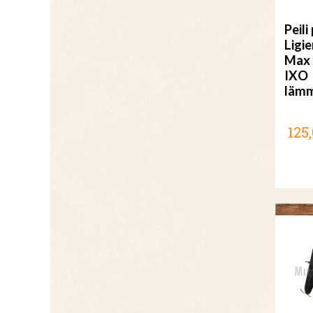
Peili
Ligie
Max /
IXO
lämm
125,