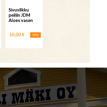
Sivuvilkku
peiliin JDM
Aloes vasen
16,00 €
OSTA