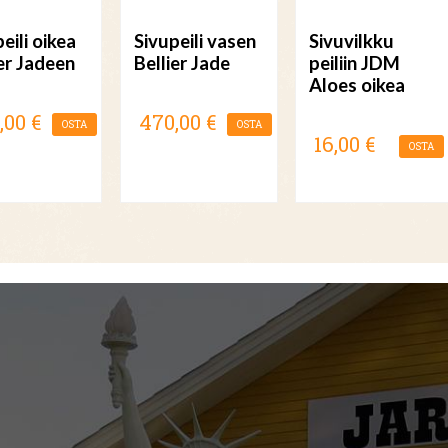
eili oikea
Sivupeili vasen
Sivuvilkku
ier Jadeen
Bellier Jade
peiliin JDM
Aloes oikea
,00 €
470,00 €
OSTA
OSTA
16,00 €
OSTA