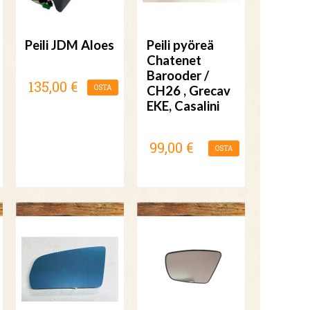
Peili JDM Aloes
Peili pyöreä
Chatenet
Barooder /
135,00 €
OSTA
CH26 , Grecav
EKE, Casalini
99,00 €
OSTA