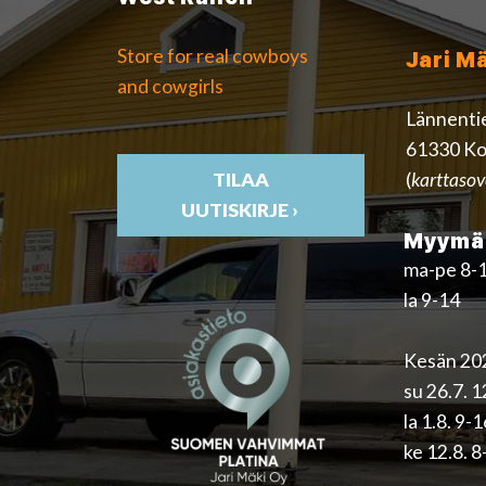
Store for real cowboys
Jari M
and cowgirls
Lännenti
61330 Ko
(
karttasov
TILAA
UUTISKIRJE ›
Myymäl
ma-pe 8-
la 9-14
Kesän 202
su 26.7. 
la 1.8. 9-
ke 12.8. 8