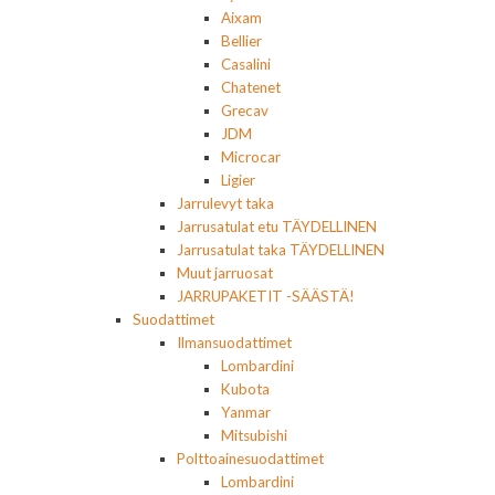
Aixam
Bellier
Casalini
Chatenet
Grecav
JDM
Microcar
Ligier
Jarrulevyt taka
Jarrusatulat etu TÄYDELLINEN
Jarrusatulat taka TÄYDELLINEN
Muut jarruosat
JARRUPAKETIT -SÄÄSTÄ!
Suodattimet
Ilmansuodattimet
Lombardini
Kubota
Yanmar
Mitsubishi
Polttoainesuodattimet
Lombardini