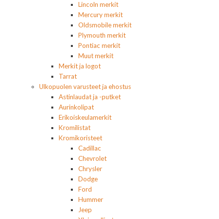
Lincoln merkit
Mercury merkit
Oldsmobile merkit
Plymouth merkit
Pontiac merkit
Muut merkit
Merkit ja logot
Tarrat
Ulkopuolen varusteet ja ehostus
Astinlaudat ja -putket
Aurinkolipat
Erikoiskeulamerkit
Kromilistat
Kromikoristeet
Cadillac
Chevrolet
Chrysler
Dodge
Ford
Hummer
Jeep