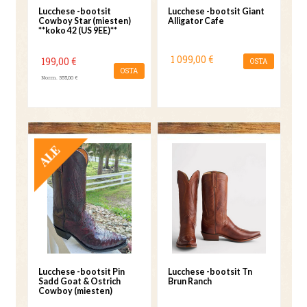
Lucchese -bootsit
Lucchese -bootsit Giant
Cowboy Star (miesten)
Alligator Cafe
**koko 42 (US 9EE)**
1 099,00 €
199,00 €
OSTA
OSTA
Norm. 355,00 €
TARJOUS
Lucchese -bootsit Pin
Lucchese -bootsit Tn
Sadd Goat & Ostrich
Brun Ranch
Cowboy (miesten)