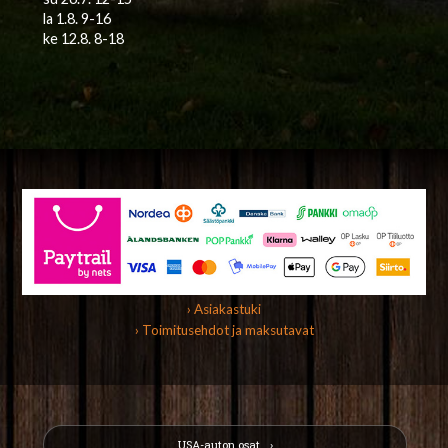
la 1.8. 9-16
ke 12.8. 8-18
› Asiakastuki
› Toimitusehdot ja maksutavat
USA-auton osat