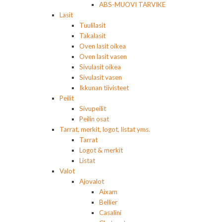
ABS-MUOVI TARVIKE
Lasit
Tuulilasit
Takalasit
Oven lasit oikea
Oven lasit vasen
Sivulasit oikea
Sivulasit vasen
Ikkunan tiivisteet
Peilit
Sivupeilit
Peilin osat
Tarrat, merkit, logot, listat yms.
Tarrat
Logot & merkit
Listat
Valot
Ajovalot
Aixam
Bellier
Casalini