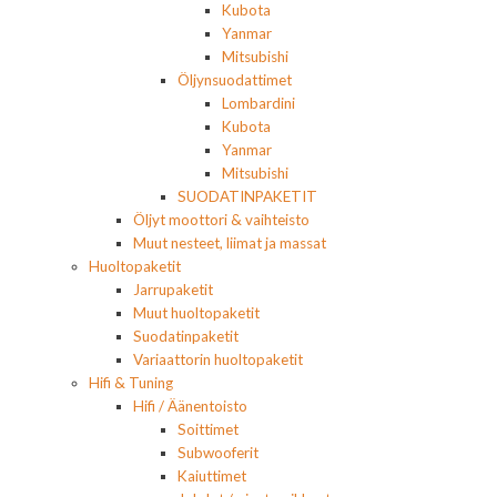
Kubota
Yanmar
Mitsubishi
Öljynsuodattimet
Lombardini
Kubota
Yanmar
Mitsubishi
SUODATINPAKETIT
Öljyt moottori & vaihteisto
Muut nesteet, liimat ja massat
Huoltopaketit
Jarrupaketit
Muut huoltopaketit
Suodatinpaketit
Variaattorin huoltopaketit
Hifi & Tuning
Hifi / Äänentoisto
Soittimet
Subwooferit
Kaiuttimet