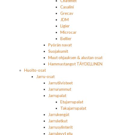
Chatenet
Casalini
Grecav
JDM
Ligier
Microcar
Bellier
Pyörän navat
Suojakumit
Muut ohjauksen & alustan osat
Hammastangot TÄYDELLINEN
Huolto-osat
Jarru-osat
Jarrutiivisteet
Jarrurummut
Jarrupalat
Etujarrupalat
Takajarrupalat
Jarrukengät
Jarruletkut
Jarrusylinterit
Jarrulevyt etu