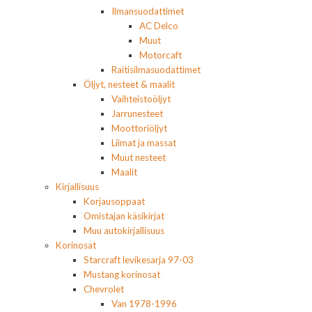
Ilmansuodattimet
AC Delco
Muut
Motorcaft
Raitisilmasuodattimet
Öljyt, nesteet & maalit
Vaihteistoöljyt
Jarrunesteet
Moottoriöljyt
Liimat ja massat
Muut nesteet
Maalit
Kirjallisuus
Korjausoppaat
Omistajan käsikirjat
Muu autokirjallisuus
Korinosat
Starcraft levikesarja 97-03
Mustang korinosat
Chevrolet
Van 1978-1996