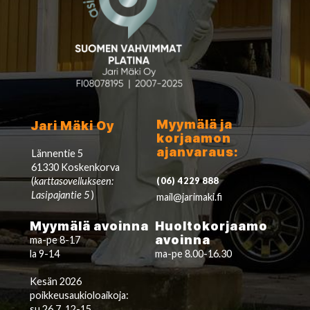
Myymälä ja
Jari Mäki Oy
korjaamon
ajanvaraus:
Lännentie 5
61330 Koskenkorva
(
karttasovellukseen:
(06) 4229 888
Lasipajantie 5
)
mail@jarimaki.fi
Myymälä avoinna
Huoltokorjaamo
avoinna
ma-pe 8-17
la 9-14
ma-pe 8.00-16.30
Kesän 2026
poikkeusaukioloaikoja:
su 26.7. 12-15