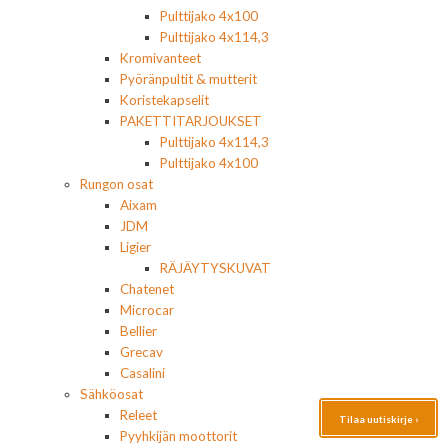
Pulttijako 4x100
Pulttijako 4x114,3
Kromivanteet
Pyöränpultit & mutterit
Koristekapselit
PAKETTITARJOUKSET
Pulttijako 4x114,3
Pulttijako 4x100
Rungon osat
Aixam
JDM
Ligier
RÄJÄYTYSKUVAT
Chatenet
Microcar
Bellier
Grecav
Casalini
Sähköosat
Releet
Tilaa uutiskirje ›
Pyyhkijän moottorit