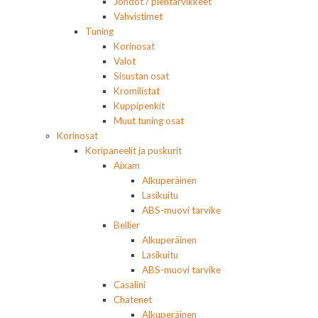
Johdot / pientarvikkeet
Vahvistimet
Tuning
Korinosat
Valot
Sisustan osat
Kromilistat
Kuppipenkit
Muut tuning osat
Korinosat
Koripaneelit ja puskurit
Aixam
Alkuperäinen
Lasikuitu
ABS-muovi tarvike
Bellier
Alkuperäinen
Lasikuitu
ABS-muovi tarvike
Casalini
Chatenet
Alkuperäinen