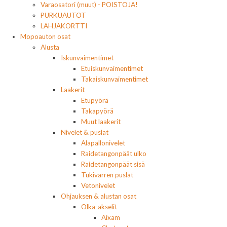
Varaosatori (muut) - POISTOJA!
PURKUAUTOT
LAHJAKORTTI
Mopoauton osat
Alusta
Iskunvaimentimet
Etuiskunvaimentimet
Takaiskunvaimentimet
Laakerit
Etupyörä
Takapyörä
Muut laakerit
Nivelet & puslat
Alapallonivelet
Raidetangonpäät ulko
Raidetangonpäät sisä
Tukivarren puslat
Vetonivelet
Ohjauksen & alustan osat
Olka-akselit
Aixam