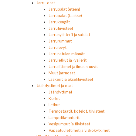
Jarru-osat
Jarrupalat (eteen)
Jarrupalat (taakse)
Jarrukengät
Jarrutiivisteet
Jarrusylinterit ja satulat
Jarrurummut
Jarrulevyt
Jarrusatulan männät
Jarruletkut ja -vaijerit
Jarruliittimet ja ilmausruuvit
Muut jarruosat
Laakerit ja akselitiivisteet
Jäähdyttimet ja osat
Jäähdyttimet
Korkit
Letkut
Termostaatit, kotelot, tiivisteet
Lämpötila-anturit
Vesipumput ja tiivisteet
Vapaatuulettimet ja viskokytkimet