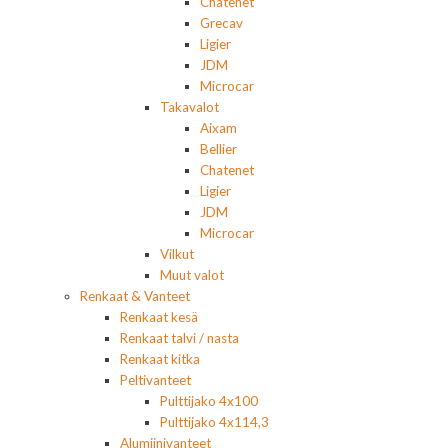
Chatenet
Grecav
Ligier
JDM
Microcar
Takavalot
Aixam
Bellier
Chatenet
Ligier
JDM
Microcar
Vilkut
Muut valot
Renkaat & Vanteet
Renkaat kesä
Renkaat talvi / nasta
Renkaat kitka
Peltivanteet
Pulttijako 4x100
Pulttijako 4x114,3
Alumiinivanteet