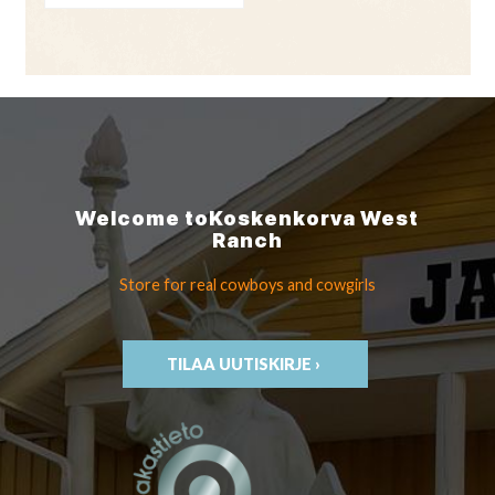
Welcome to
Koskenkorva
West
Ranch
Store for real cowboys
and cowgirls
TILAA UUTISKIRJE ›