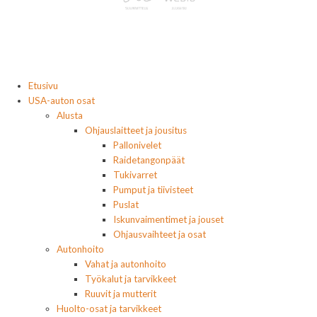
Etusivu
USA-auton osat
Alusta
Ohjauslaitteet ja jousitus
Pallonivelet
Raidetangonpäät
Tukivarret
Pumput ja tiivisteet
Puslat
Iskunvaimentimet ja jouset
Ohjausvaihteet ja osat
Autonhoito
Vahat ja autonhoito
Työkalut ja tarvikkeet
Ruuvit ja mutterit
Huolto-osat ja tarvikkeet