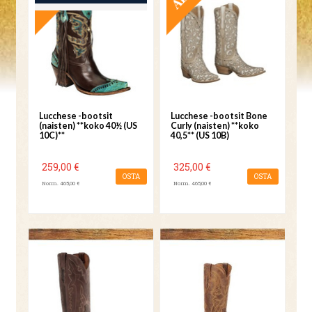
Lucchese -bootsit
Lucchese -bootsit Bone
(naisten) **koko 40½ (US
Curly (naisten) **koko
10C)**
40,5** (US 10B)
259,00 €
325,00 €
OSTA
OSTA
Norm. 465,00 €
Norm. 465,00 €