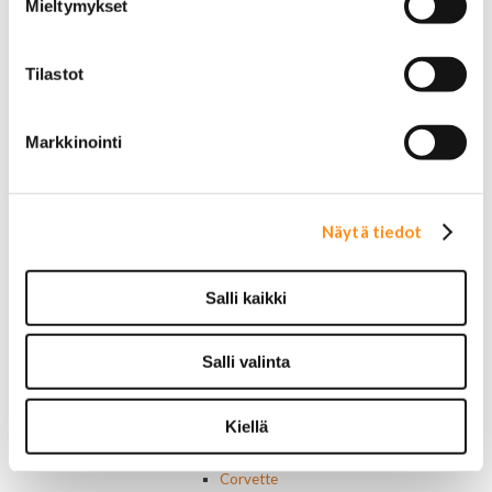
Mieltymykset
17 tuumaiset vanteet
18 tuumaiset vanteet
20 tuumaiset vanteet
Tilastot
22 tuumaiset vanteet
24 tuumaiset vanteet
Sisusta
Markkinointi
Ehosteet
Istuimet ja tarvikkeet
Lattiamatot
Ratit ja ratinpäälliset
Näytä tiedot
Ratit
Ratinpäälliset
Radioadapterit ja johtosarjat
Salli kaikki
Sisustan puuosat
Muut sisustan osat
Salli valinta
Valot ja polttimot
Valosarjat
Ajovalot
Kiellä
Cadillac
Chevorlet P/U
Corvette