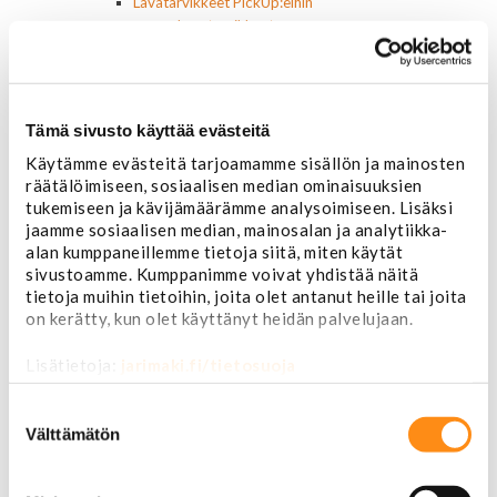
Lavatarvikkeet PickUp:eihin
Lavatarvikkeet
Lavakatteet Pick Up:eihin
Renkaat ja vanteet
Renkaat ja tarvikkeet
Varapyörätelineet
Tämä sivusto käyttää evästeitä
Venttiilinhatut
Käytämme evästeitä tarjoamamme sisällön ja mainosten
Renkaat 14"
räätälöimiseen, sosiaalisen median ominaisuuksien
Renkaat 15"
tukemiseen ja kävijämäärämme analysoimiseen. Lisäksi
Renkaat 16"
jaamme sosiaalisen median, mainosalan ja analytiikka-
Renkaat 16,5"
alan kumppaneillemme tietoja siitä, miten käytät
Renkaat 17"
sivustoamme. Kumppanimme voivat yhdistää näitä
Renkaat 18"
tietoja muihin tietoihin, joita olet antanut heille tai joita
Renkaat 20"
on kerätty, kun olet käyttänyt heidän palvelujaan.
Renkaat 22"
Renkaat 24"
Lisätietoja:
jarimaki.fi/tietosuoja
Vanteet ja tarvikkeet
Pölykapselit, keskiöt, spinnerit
Suostumuksen
Vannetarvikkeet
valinta
Välttämätön
14 tuumaiset vanteet
15 tuumaiset vanteet
16 tuumaiset vanteet