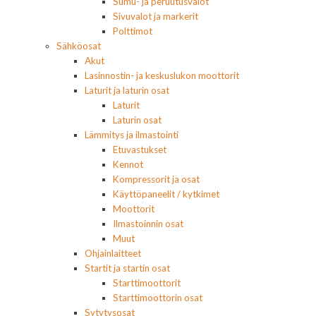
Sumu- ja peruutusvalot
Sivuvalot ja markerit
Polttimot
Sähköosat
Akut
Lasinnostin- ja keskuslukon moottorit
Laturit ja laturin osat
Laturit
Laturin osat
Lämmitys ja ilmastointi
Etuvastukset
Kennot
Kompressorit ja osat
Käyttöpaneelit / kytkimet
Moottorit
Ilmastoinnin osat
Muut
Ohjainlaitteet
Startit ja startin osat
Starttimoottorit
Starttimoottorin osat
Sytytysosat