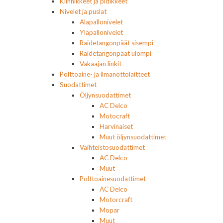
Kiinnikkeet ja pidikkeet
Nivelet ja puslat
Alapallonivelet
Yläpallonivelet
Raidetangonpäät sisempi
Raidetangonpäät ulompi
Vakaajan linkit
Polttoaine- ja ilmanottolaitteet
Suodattimet
Öljynsuodattimet
AC Delco
Motocraft
Harvinaiset
Muut öljynsuodattimet
Vaihteistosuodattimet
AC Delco
Muut
Polttoainesuodattimet
AC Delco
Motorcraft
Mopar
Muut