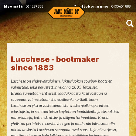
Myymälä
06 4229 888
Huoltokorjaamo
0400 654 888
Lucchese - bootmaker
since 1883
Lucchese on yhdysvaltalainen, luksusluokan cowboy-bootsien
valmistaja, joka perustettiin vuonna 1883 Texasissa.
Brändi tunnetaan erityisesti laadukkaasta käsityöstään ja
saappaat valmistetaan yhä edelleenkin pitkälti käsin.
Lucchese on yksi arvostetuimmista westernjalkineperinteen
edustajista, ja sen tuotteissa käytetään laadukkaita ja eksoottisia
materiaaleja, kuten strutsin- ja alligaattorinnahkaa. Brändi
yhdistää perinteisen cowboyhengen ja modernin luksusmuodin,
minkä ansiosta Lucchesen saappaat ovat suosittuja niin arjessa,
muotimaailmassa kuin julkisuuden henkilöiden keskuudessa.