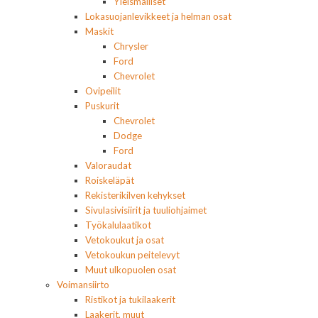
Yleismalliset
Lokasuojanlevikkeet ja helman osat
Maskit
Chrysler
Ford
Chevrolet
Ovipeilit
Puskurit
Chevrolet
Dodge
Ford
Valoraudat
Roiskeläpät
Rekisterikilven kehykset
Sivulasivisiirit ja tuuliohjaimet
Työkalulaatikot
Vetokoukut ja osat
Vetokoukun peitelevyt
Muut ulkopuolen osat
Voimansiirto
Ristikot ja tukilaakerit
Laakerit, muut