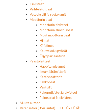
Tiivisteet
Vaihteisto-osat
Vetoakselit ja suojakumit
Moottorin osat
Moottorin tiivisteet
Moottorin ehostusosat
Muut moottorin osat
Hihnat
Kiristimet
Kauttakulkupyörät
Öljynpaineanturit
Päästölaitteet
Happitunnistimet
Ilmamäärämittarit
Katalysaattorit
Sähköosat
Venttiilit
Pakoputkistot ja tiivisteet
Pakosarjat ja tiivisteet
Muuta autoon
Varaosatori (USA-autot) - TEE LÖYTÖJÄ!