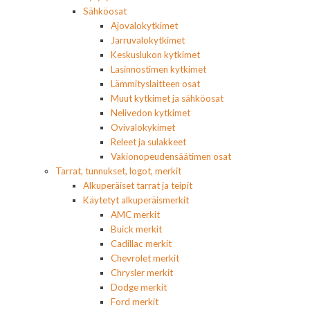
Sähköosat
Ajovalokytkimet
Jarruvalokytkimet
Keskuslukon kytkimet
Lasinnostimen kytkimet
Lämmityslaitteen osat
Muut kytkimet ja sähköosat
Nelivedon kytkimet
Ovivalokykimet
Releet ja sulakkeet
Vakionopeudensäätimen osat
Tarrat, tunnukset, logot, merkit
Alkuperäiset tarrat ja teipit
Käytetyt alkuperäismerkit
AMC merkit
Buick merkit
Cadillac merkit
Chevrolet merkit
Chrysler merkit
Dodge merkit
Ford merkit