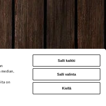
Salli kaikki
an
n median,
Salli valinta
oita on
Kiellä