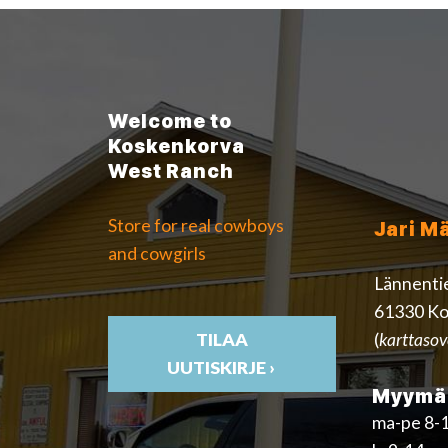
Welcome to
Koskenkorva
West Ranch
Store for real cowboys
Jari M
and cowgirls
Lännenti
61330 Ko
(
karttasov
TILAA
UUTISKIRJE ›
Myymäl
ma-pe 8-