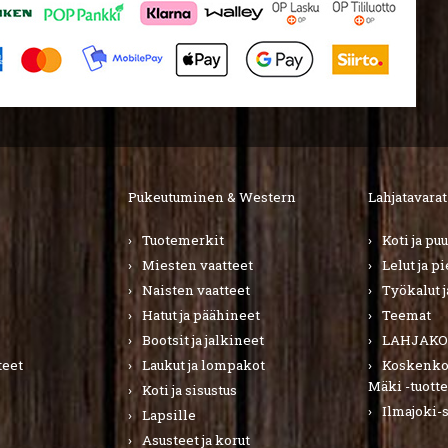
Pukeutuminen & Western
Lahjatavarat
Tuotemerkit
Koti ja pu
Miesten vaatteet
Lelut ja p
Naisten vaatteet
Työkalut j
Hatut ja päähineet
Teemat
Bootsit ja jalkineet
LAHJAKO
teet
Laukut ja lompakot
Koskenkor
Mäki -tuotte
Koti ja sisustus
Ilmajoki-
Lapsille
Asusteet ja korut