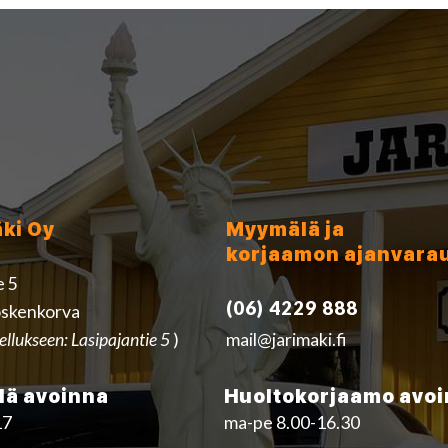
äki Oy
Myymälä ja
korjaamon ajanvara
e 5
(06) 4229 888
skenkorva
ellukseen: Lasipajantie 5
)
mail@jarimaki.fi
ä avoinna
Huoltokorjaamo avo
17
ma-pe 8.00-16.30