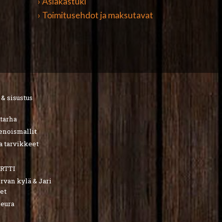
› Asiakastuki
› Toimitusehdot ja maksutavat
 & sisustus
utarha
ienoismallit
a tarvikkeet
RTTI
van kylä & Jari
et
seura