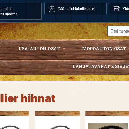
autojen
Hää- ja juhlakuljetukset
Yhte
tokorjaamo
USA-AUTON OSAT
MOPOAUTON OSAT
LAHJATAVARAT & SISUS
lier hihnat