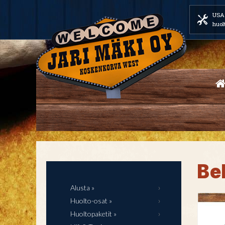
USA 
huol
Bel
Alusta »
Huolto-osat »
Huoltopaketit »