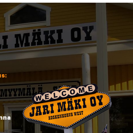
us:
inna