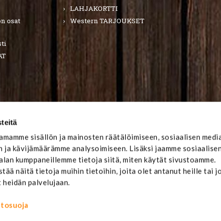
LAHJAKORTTI
n osat
Western TARJOUKSET
ti
AT
teitä
mamme sisällön ja mainosten räätälöimiseen, sosiaalisen medi
 ja kävijämäärämme analysoimiseen. Lisäksi jaamme sosiaalise
-alan kumppaneillemme tietoja siitä, miten käytät sivustoamme.
ä näitä tietoja muihin tietoihin, joita olet antanut heille tai j
t heidän palvelujaan.
ietosuoja