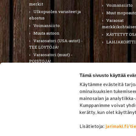
merkit
Voimansiirto
Ulkopuolen varusteet ja
Muut mopoauto
ehostus
Varaosat
Voimansiirto
merkkikohtaises
Muuta autoon
KÄYTETYT OS
Varaosatori (USA-autot) -
LAHJAKORTTI
TEE LÖYTÖJÄ!
Varaosatori (muut) -
POISTOJA!
PURKUAUTOT
Tämä sivusto käyttää eväs
LAHJAKORTTI
Käytämme evästeitä tarjoa
ominaisuuksien tukemiseen
mainosalan ja analytiikka
Kumppanimme voivat yhdistä
kerätty, kun olet käyttäny
Lisätietoja:
jarimaki.fi/t