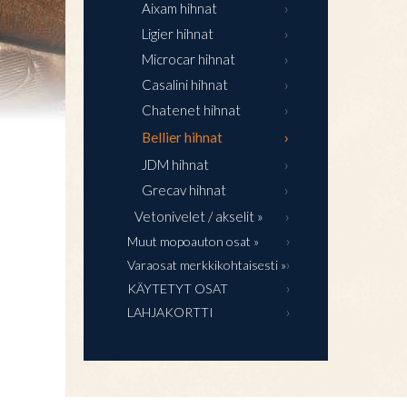
Aixam hihnat
Ligier hihnat
Microcar hihnat
Casalini hihnat
Chatenet hihnat
Bellier hihnat
JDM hihnat
Grecav hihnat
Vetonivelet / akselit »
Muut mopoauton osat »
Varaosat merkkikohtaisesti »
KÄYTETYT OSAT
LAHJAKORTTI