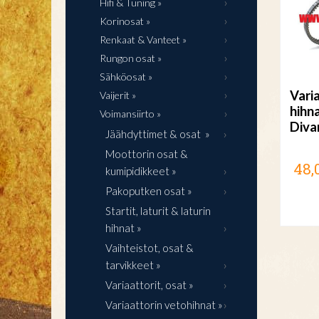
Hifi & Tuning »
Korinosat »
Renkaat & Vanteet »
Rungon osat »
Sähköosat »
Vari
Vaijerit »
hihna
Voimansiirto »
Diva
Jäähdyttimet & osat »
Moottorin osat &
48,
kumipidikkeet »
Pakoputken osat »
Startit, laturit & laturin
hihnat »
Vaihteistot, osat &
tarvikkeet »
Variaattorit, osat »
Variaattorin vetohihnat »