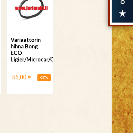
Variaattorin
hihna Bong
ECO
Ligier/Microcar/Chatenet/Bellier/JDM/Casalini
55,00 €
OSTA