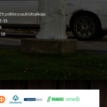
6 poikkeusaukioloaikoja:
12-15
16
-18