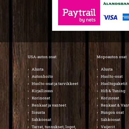
USA-auton osat
Mopoauton osat
Alusta
Alusta
Autonhoito
Huolto-osat
Huolto-osat ja tarvikkeet
Huoltopaketit
Kirjallisuus
Hifi & Tuning
Korinosat
Korinosat
Renkaat ja vanteet
Renkaat & Van
Sisusta
Rungon osat
Sähköosat
Sähköosat
Tarrat, tunnukset, logot,
Vaijerit