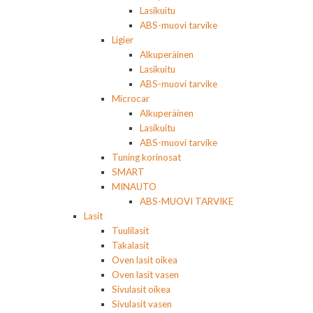
Lasikuitu
ABS-muovi tarvike
Ligier
Alkuperäinen
Lasikuitu
ABS-muovi tarvike
Microcar
Alkuperäinen
Lasikuitu
ABS-muovi tarvike
Tuning korinosat
SMART
MINAUTO
ABS-MUOVI TARVIKE
Lasit
Tuulilasit
Takalasit
Oven lasit oikea
Oven lasit vasen
Sivulasit oikea
Sivulasit vasen