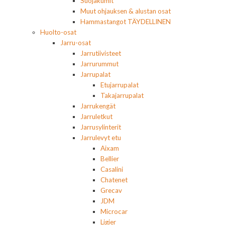
Suojakumit
Muut ohjauksen & alustan osat
Hammastangot TÄYDELLINEN
Huolto-osat
Jarru-osat
Jarrutiivisteet
Jarrurummut
Jarrupalat
Etujarrupalat
Takajarrupalat
Jarrukengät
Jarruletkut
Jarrusylinterit
Jarrulevyt etu
Aixam
Bellier
Casalini
Chatenet
Grecav
JDM
Microcar
Ligier