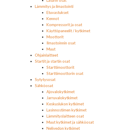
Laturin osat
Lämmitys ja ilmastointi
Etuvastukset
Kennot
Kompressorit ja osat
Käyttöpaneelit / kytkimet
Moottorit
Ilmastoinnin osat
Muut
Ohjainlaitteet
Startit ja startin osat
Starttimoottorit
Starttimoottorin osat
Sytytysosat
Sähköosat
Ajovalokytkimet
Jarruvalokytkimet
Keskuslukon kytkimet
Lasinnostimen kytkimet
Lämmityslaitteen osat
Muut kytkimet ja sähköosat
Nelivedon kytkimet