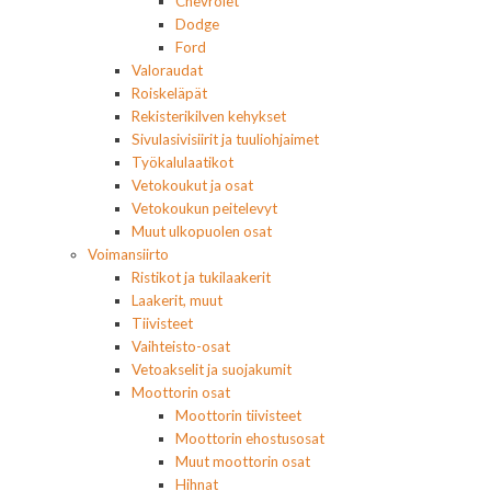
Chevrolet
Dodge
Ford
Valoraudat
Roiskeläpät
Rekisterikilven kehykset
Sivulasivisiirit ja tuuliohjaimet
Työkalulaatikot
Vetokoukut ja osat
Vetokoukun peitelevyt
Muut ulkopuolen osat
Voimansiirto
Ristikot ja tukilaakerit
Laakerit, muut
Tiivisteet
Vaihteisto-osat
Vetoakselit ja suojakumit
Moottorin osat
Moottorin tiivisteet
Moottorin ehostusosat
Muut moottorin osat
Hihnat