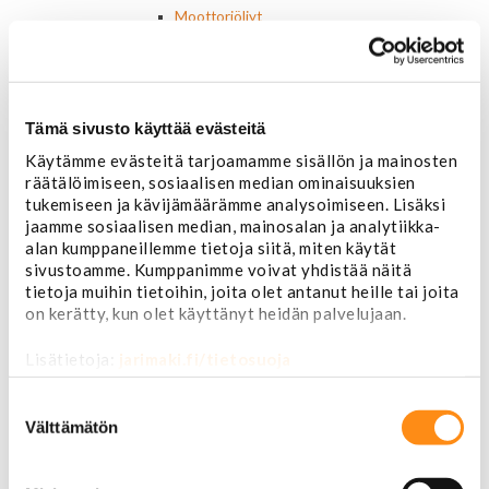
Moottoriöljyt
Liimat ja massat
Muut nesteet
Maalit
Kirjallisuus
Tämä sivusto käyttää evästeitä
Korjausoppaat
Omistajan käsikirjat
Käytämme evästeitä tarjoamamme sisällön ja mainosten
Muu autokirjallisuus
räätälöimiseen, sosiaalisen median ominaisuuksien
Korinosat
tukemiseen ja kävijämäärämme analysoimiseen. Lisäksi
Starcraft levikesarja 97-03
jaamme sosiaalisen median, mainosalan ja analytiikka-
Mustang korinosat
alan kumppaneillemme tietoja siitä, miten käytät
Chevrolet
sivustoamme. Kumppanimme voivat yhdistää näitä
tietoja muihin tietoihin, joita olet antanut heille tai joita
Van 1978-1996
on kerätty, kun olet käyttänyt heidän palvelujaan.
Van 1997-
Pick upp 1988-1999
Lisätietoja:
jarimaki.fi/tietosuoja
Pick upp 2000-2007
Pick upp 2008-
Suostumuksen
Suburban 1992-1999
valinta
Välttämätön
Suburban 2000-2006
Tahoe 2000-2007
Corvette