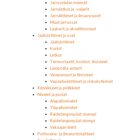
Jarrusatulan männät
Jarruletkut ja -vaijerit
Jarruliittimet ja ilmausruuvit
Muut jarruosat
Laakerit ja akselitiivisteet
Jäähdyttimet ja osat
Jäähdyttimet
Korkit
Letkut
Termostaatit, kotelot, tiivisteet
Lämpötila-anturit
Vesipumput ja tiivisteet
Vapaatuulettimet ja viskokytkimet
Kiinnikkeet ja pidikkeet
Nivelet ja puslat
Alapallonivelet
Yläpallonivelet
Raidetangonpäät sisempi
Raidetangonpäät ulompi
Vakaajan linkit
Polttoaine- ja ilmanottolaitteet