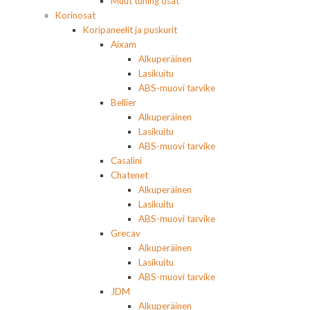
Muut tuning osat
Korinosat
Koripaneelit ja puskurit
Aixam
Alkuperäinen
Lasikuitu
ABS-muovi tarvike
Bellier
Alkuperäinen
Lasikuitu
ABS-muovi tarvike
Casalini
Chatenet
Alkuperäinen
Lasikuitu
ABS-muovi tarvike
Grecav
Alkuperäinen
Lasikuitu
ABS-muovi tarvike
JDM
Alkuperäinen