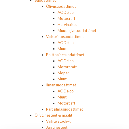
Suodattimet
Öljynsuodattimet
AC Delco
Motocraft
Harvinaiset
Muut öljynsuodattimet
Vaihteistosuodattimet
AC Delco
Muut
Polttoainesuodattimet
AC Delco
Motorcraft
Mopar
Muut
Ilmansuodattimet
AC Delco
Muut
Motorcaft
Raitisilmasuodattimet
Öljyt, nesteet & maalit
Vaihteistoöljyt
Jarrunesteet