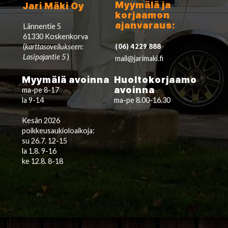
Myymälä ja
Jari Mäki Oy
korjaamon
ajanvaraus:
Lännentie 5
61330 Koskenkorva
(
karttasovellukseen:
(06) 4229 888
Lasipajantie 5
)
mail@jarimaki.fi
Myymälä avoinna
Huoltokorjaamo
avoinna
ma-pe 8-17
la 9-14
ma-pe 8.00-16.30
Kesän 2026
poikkeusaukioloaikoja:
su 26.7. 12-15
la 1.8. 9-16
ke 12.8. 8-18