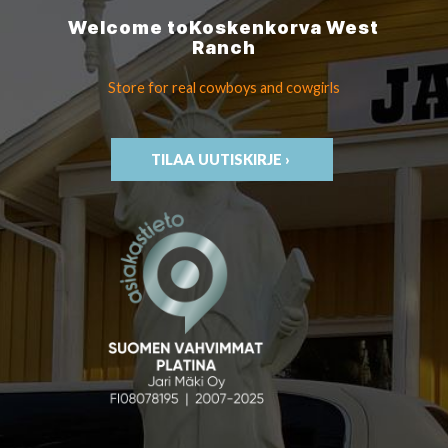
Welcome to
Koskenkorva
West
Ranch
Store for real cowboys
and cowgirls
TILAA UUTISKIRJE ›