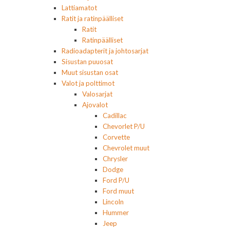
Lattiamatot
Ratit ja ratinpäälliset
Ratit
Ratinpäälliset
Radioadapterit ja johtosarjat
Sisustan puuosat
Muut sisustan osat
Valot ja polttimot
Valosarjat
Ajovalot
Cadillac
Chevorlet P/U
Corvette
Chevrolet muut
Chrysler
Dodge
Ford P/U
Ford muut
Lincoln
Hummer
Jeep