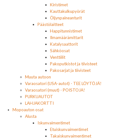
Kiristimet
Kauttakulkupyörät
Öljynpaineanturit
Päästölaitteet
Happitunnistimet
Ilmamäärämittarit
Katalysaattorit
Sähköosat
Venttiilit
Pakoputkistot ja tiivisteet
Pakosarjat ja tiivisteet
Muuta autoon
Varaosatori (USA-autot) - TEE LÖYTÖJÄ!
Varaosatori (muut) - POISTOJA!
PURKUAUTOT
LAHJAKORTTI
Mopoauton osat
Alusta
Iskunvaimentimet
Etuiskunvaimentimet
Takaiskunvaimentimet