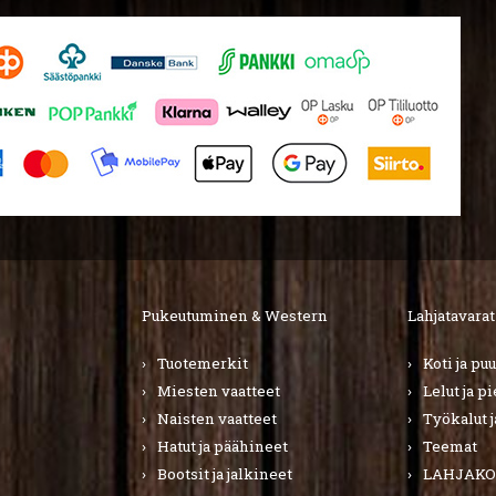
Pukeutuminen & Western
Lahjatavarat
Tuotemerkit
Koti ja pu
Miesten vaatteet
Lelut ja p
Naisten vaatteet
Työkalut j
Hatut ja päähineet
Teemat
Bootsit ja jalkineet
LAHJAKO