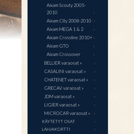
Aixam Scouty 2005-
2010
Aixam City 2008-2010
Aixam MEGA 1 & 2
Aixam Crossline 2010+
Aixam GTO
Aixam Crossover
BELLIER varaosat »
CASALINI varaosat »
CHATENET varaosat »
GRECAV varaosat »
JDM varaosat »
LIGIER varaosat »
MICROCAR varaosat »
KÄYTETYT OSAT
LAHJAKORTTI