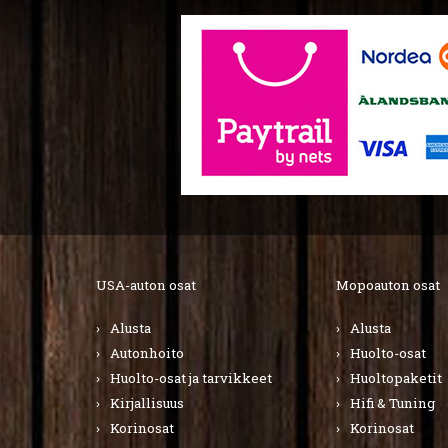
USA-auton osat
Mopoauton osat
Alusta
Alusta
Autonhoito
Huolto-osat
Huolto-osat ja tarvikkeet
Huoltopaketit
Kirjallisuus
Hifi & Tuning
Korinosat
Korinosat