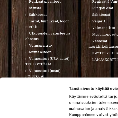
Renkaat ja vanteet
Renkaat & Van
Sisusta
Rungon osat
Sähköosat
Sähköosat
Tarrat, tunnukset, logot,
Vaijerit
merkit
Voimansiirto
Ulkopuolen varusteet ja
Muut mopoauto
ehostus
Varaosat
Voimansiirto
merkkikohtaises
Muuta autoon
KÄYTETYT OS
Varaosatori (USA-autot) -
LAHJAKORTTI
TEE LÖYTÖJÄ!
Varaosatori (muut) -
POISTOJA!
PURKUAUTOT
Tämä sivusto käyttää eväs
LAHJAKORTTI
Käytämme evästeitä tarjoa
ominaisuuksien tukemiseen
mainosalan ja analytiikka
Kumppanimme voivat yhdistä