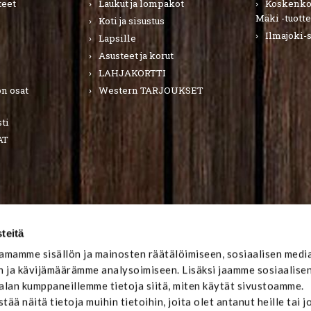
teet
Laukut ja lompakot
Koskenkor
Mäki -tuotte
Koti ja sisustus
Ilmajoki-
Lapsille
Asusteet ja korut
LAHJAKORTTI
n osat
Western TARJOUKSET
ti
AT
teitä
mamme sisällön ja mainosten räätälöimiseen, sosiaalisen medi
 ja kävijämäärämme analysoimiseen. Lisäksi jaamme sosiaalise
-alan kumppaneillemme tietoja siitä, miten käytät sivustoamme.
ä näitä tietoja muihin tietoihin, joita olet antanut heille tai j