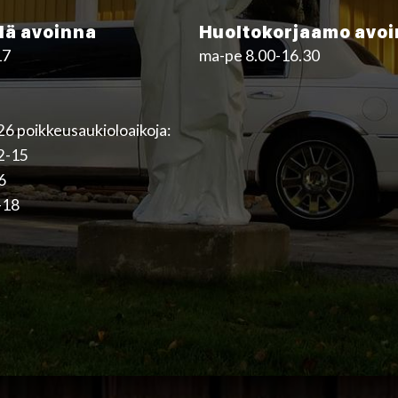
ä avoinna
Huoltokorjaamo avo
17
ma-pe 8.00-16.30
6 poikkeusaukioloaikoja:
12-15
16
-18