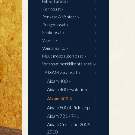
Hifi & Tuning »
Korinosat »
Renkaat & Vanteet »
Rungon osat »
Sähköosat »
Vaijerit »
Voimansiirto »
Muut mopoauton osat »
Varaosat merkkikohtaisesti »
AIXAM varaosat »
Aixam 400 »
Aixam 400 Evolution
Aixam 500.4
Aixam 500.4 Pick-Upp
Aixam 721 / 741
Aixam Crossline 2005-
2010