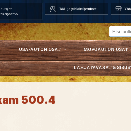
autojen
Hää- ja juhlakuljetukset
Yhte
tokorjaamo
USA-AUTON OSAT
MOPOAUTON OSAT
LAHJATAVARAT & SISUS
xam 500.4