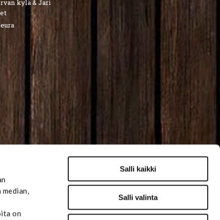
van kylä & Jari
et
seura
Salli kaikki
an
n median,
Salli valinta
oita on