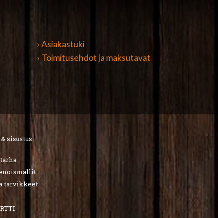
› Asiakastuki
› Toimitusehdot ja maksutavat
 & sisustus
utarha
ienoismallit
a tarvikkeet
RTTI