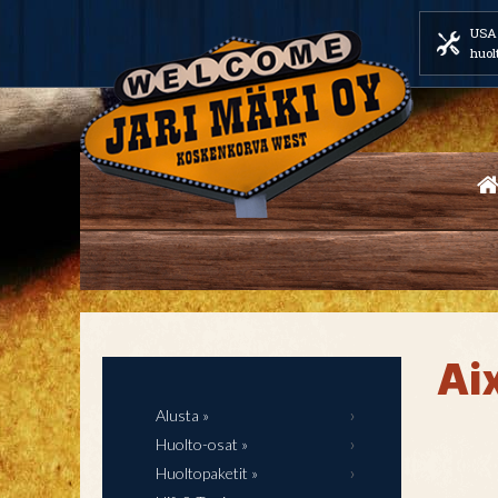
USA 
huol
Ai
Alusta »
Huolto-osat »
Huoltopaketit »