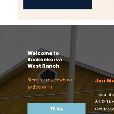
Welcome to
Koskenkorva
West Ranch
Store for real cowboys
Jari M
and cowgirls
Lännenti
61330 Ko
(
karttasov
TILAA