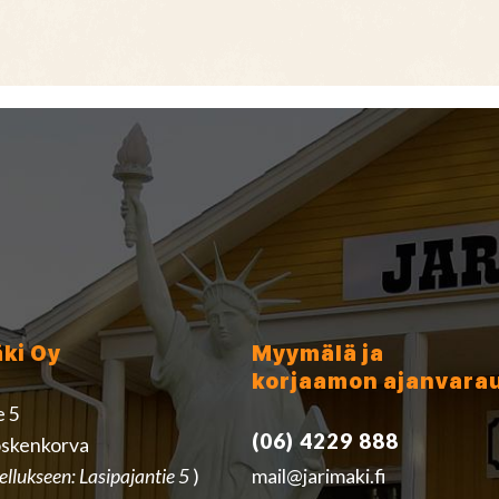
äki Oy
Myymälä ja
korjaamon ajanvara
e 5
(06) 4229 888
skenkorva
ellukseen: Lasipajantie 5
)
mail@jarimaki.fi