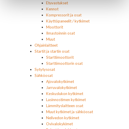
Etuvastukset
Kennot
Kompressorit ja osat
Käyttöpaneelit / kytkimet
Moottorit
Ilmastoinnin osat
Muut
Ohjainlaitteet
Startit ja startin osat
Starttimoottorit
Starttimoottorin osat
Sytytysosat
Sähköosat
Ajovalokytkimet
Jarruvalokytkimet
Keskuslukon kytkimet
Lasinnostimen kytkimet
Lämmityslaitteen osat
Muut kytkimet ja sähköosat
Nelivedon kytkimet
Ovivalokykimet