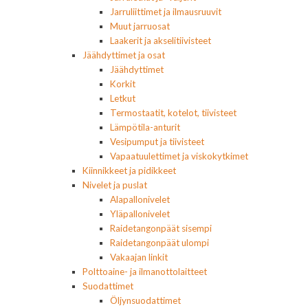
Jarruliittimet ja ilmausruuvit
Muut jarruosat
Laakerit ja akselitiivisteet
Jäähdyttimet ja osat
Jäähdyttimet
Korkit
Letkut
Termostaatit, kotelot, tiivisteet
Lämpötila-anturit
Vesipumput ja tiivisteet
Vapaatuulettimet ja viskokytkimet
Kiinnikkeet ja pidikkeet
Nivelet ja puslat
Alapallonivelet
Yläpallonivelet
Raidetangonpäät sisempi
Raidetangonpäät ulompi
Vakaajan linkit
Polttoaine- ja ilmanottolaitteet
Suodattimet
Öljynsuodattimet