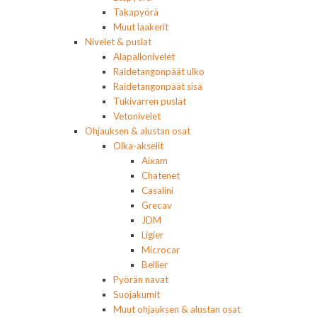
Takapyörä
Muut laakerit
Nivelet & puslat
Alapallonivelet
Raidetangonpäät ulko
Raidetangonpäät sisä
Tukivarren puslat
Vetonivelet
Ohjauksen & alustan osat
Olka-akselit
Aixam
Chatenet
Casalini
Grecav
JDM
Ligier
Microcar
Bellier
Pyörän navat
Suojakumit
Muut ohjauksen & alustan osat