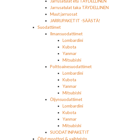
Jarrusatulat etu TÄYDELLINEN
Jarrusatulat taka TÄYDELLINEN
Muut jarruosat
JARRUPAKETIT -SÄÄSTÄ!
Suodattimet
Ilmansuodattimet
Lombardini
Kubota
Yanmar
Mitsubishi
Polttoainesuodattimet
Lombardini
Kubota
Yanmar
Mitsubishi
Öljynsuodattimet
Lombardini
Kubota
Yanmar
Mitsubishi
SUODATINPAKETIT
Öljyt moottori & vaihteisto