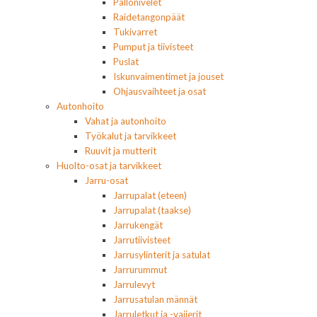
Pallonivelet
Raidetangonpäät
Tukivarret
Pumput ja tiivisteet
Puslat
Iskunvaimentimet ja jouset
Ohjausvaihteet ja osat
Autonhoito
Vahat ja autonhoito
Työkalut ja tarvikkeet
Ruuvit ja mutterit
Huolto-osat ja tarvikkeet
Jarru-osat
Jarrupalat (eteen)
Jarrupalat (taakse)
Jarrukengät
Jarrutiivisteet
Jarrusylinterit ja satulat
Jarrurummut
Jarrulevyt
Jarrusatulan männät
Jarruletkut ja -vaijerit