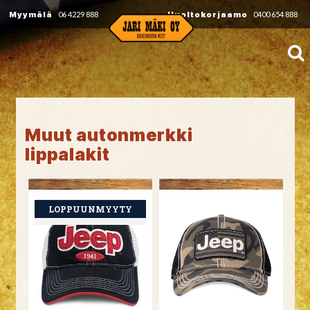
Myymälä
06 4229 888
Huoltokorjaamo
0400 654 888
Muut autonmerkki
lippalakit