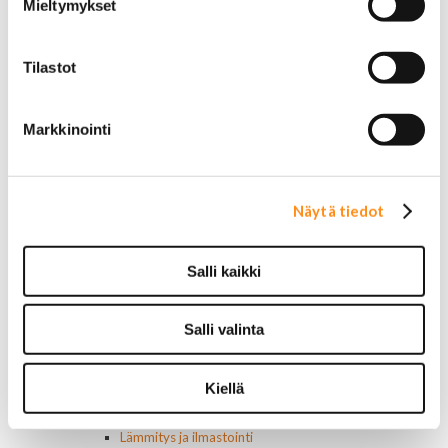
Mieltymykset
Chevrolet
Corvette
Chrysler
Tilastot
Dodge
Ford P/U
Ford muut
Markkinointi
Hummer
Jeep
Lincoln
Muut
Näytä tiedot
Parkit / Vilkut
Sumu- ja peruutusvalot
Sivuvalot ja markerit
Salli kaikki
Polttimot
Sähköosat
Salli valinta
Akut
Lasinnostin- ja keskuslukon moottorit
Laturit ja laturin osat
Kiellä
Laturit
Laturin osat
Lämmitys ja ilmastointi