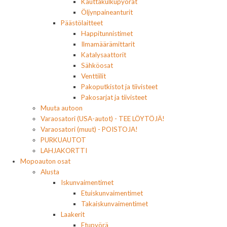
Kauttakulkupyörät
Öljynpaineanturit
Päästölaitteet
Happitunnistimet
Ilmamäärämittarit
Katalysaattorit
Sähköosat
Venttiilit
Pakoputkistot ja tiivisteet
Pakosarjat ja tiivisteet
Muuta autoon
Varaosatori (USA-autot) - TEE LÖYTÖJÄ!
Varaosatori (muut) - POISTOJA!
PURKUAUTOT
LAHJAKORTTI
Mopoauton osat
Alusta
Iskunvaimentimet
Etuiskunvaimentimet
Takaiskunvaimentimet
Laakerit
Etupyörä