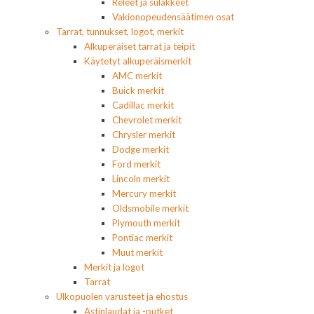
Releet ja sulakkeet
Vakionopeudensäätimen osat
Tarrat, tunnukset, logot, merkit
Alkuperäiset tarrat ja teipit
Käytetyt alkuperäismerkit
AMC merkit
Buick merkit
Cadillac merkit
Chevrolet merkit
Chrysler merkit
Dodge merkit
Ford merkit
Lincoln merkit
Mercury merkit
Oldsmobile merkit
Plymouth merkit
Pontiac merkit
Muut merkit
Merkit ja logot
Tarrat
Ulkopuolen varusteet ja ehostus
Astinlaudat ja -putket