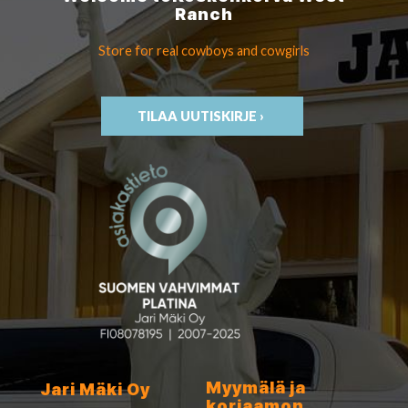
Ranch
Store for real cowboys
and cowgirls
TILAA UUTISKIRJE ›
Myymälä ja
Jari Mäki Oy
korjaamon