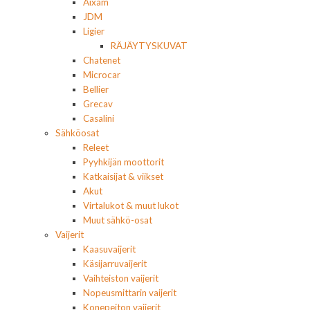
Aixam
JDM
Ligier
RÄJÄYTYSKUVAT
Chatenet
Microcar
Bellier
Grecav
Casalini
Sähköosat
Releet
Pyyhkijän moottorit
Katkaisijat & viikset
Akut
Virtalukot & muut lukot
Muut sähkö-osat
Vaijerit
Kaasuvaijerit
Käsijarruvaijerit
Vaihteiston vaijerit
Nopeusmittarin vaijerit
Konepeiton vaijerit