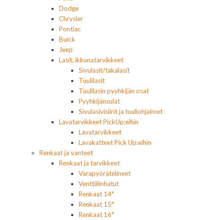
Dodge
Chrysler
Pontiac
Buick
Jeep
Lasit, ikkunatarvikkeet
Sivulasit/takalasit
Tuulilasit
Tuulilasin pyyhkijän osat
Pyyhkijänsulat
Sivulasivisiirit ja tuuliohjaimet
Lavatarvikkeet PickUp:eihin
Lavatarvikkeet
Lavakatteet Pick Up:eihin
Renkaat ja vanteet
Renkaat ja tarvikkeet
Varapyörätelineet
Venttiilinhatut
Renkaat 14"
Renkaat 15"
Renkaat 16"