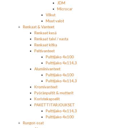
JDM
Microcar
Vilkut
Muut valot
Renkaat & Vanteet
Renkaat kesä
Renkaat talvi / nasta
Renkaat kitka
Peltivanteet
Pulttijako 4x100
Pulttijako 4x114,3
Alumiinivanteet
Pulttijako 4x100
Pulttijako 4x114,3
Kromivanteet
Pyöränpultit & mutterit
Koristekapselit
PAKETTITARJOUKSET
Pulttijako 4x114,3
Pulttijako 4x100
Rungon osat