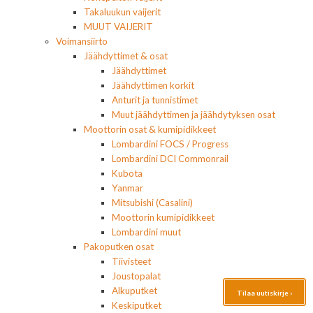
Takaluukun vaijerit
MUUT VAIJERIT
Voimansiirto
Jäähdyttimet & osat
Jäähdyttimet
Jäähdyttimen korkit
Anturit ja tunnistimet
Muut jäähdyttimen ja jäähdytyksen osat
Moottorin osat & kumipidikkeet
Lombardini FOCS / Progress
Lombardini DCI Commonrail
Kubota
Yanmar
Mitsubishi (Casalini)
Moottorin kumipidikkeet
Lombardini muut
Pakoputken osat
Tiivisteet
Joustopalat
Alkuputket
Tilaa uutiskirje ›
Keskiputket