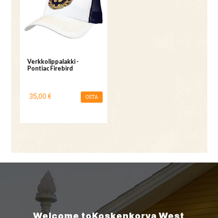
Verkkolippalakki -
Pontiac Firebird
35,00 €
OSTA
Welcome to
Koskenkorva
West