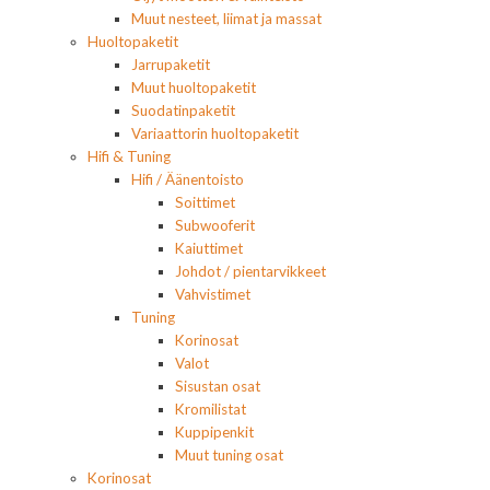
Muut nesteet, liimat ja massat
Huoltopaketit
Jarrupaketit
Muut huoltopaketit
Suodatinpaketit
Variaattorin huoltopaketit
Hifi & Tuning
Hifi / Äänentoisto
Soittimet
Subwooferit
Kaiuttimet
Johdot / pientarvikkeet
Vahvistimet
Tuning
Korinosat
Valot
Sisustan osat
Kromilistat
Kuppipenkit
Muut tuning osat
Korinosat