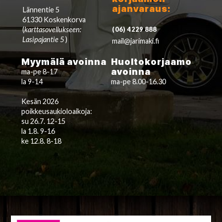
ajanvaraus:
Lännentie 5
61330 Koskenkorva
(
karttasovellukseen:
(06) 4229 888
Lasipajantie 5
)
mail@jarimaki.fi
Myymälä avoinna
Huoltokorjaamo
avoinna
ma-pe 8-17
la 9-14
ma-pe 8.00-16.30
Kesän 2026
poikkeusaukioloaikoja:
su 26.7. 12-15
la 1.8. 9-16
ke 12.8. 8-18