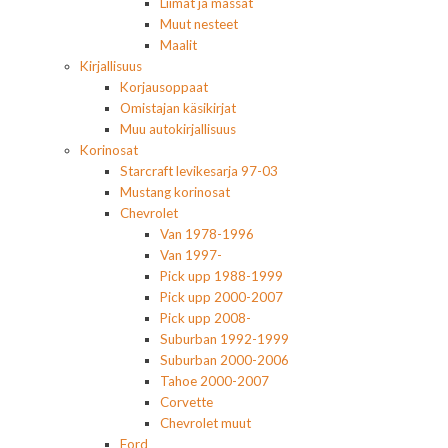
Liimat ja massat
Muut nesteet
Maalit
Kirjallisuus
Korjausoppaat
Omistajan käsikirjat
Muu autokirjallisuus
Korinosat
Starcraft levikesarja 97-03
Mustang korinosat
Chevrolet
Van 1978-1996
Van 1997-
Pick upp 1988-1999
Pick upp 2000-2007
Pick upp 2008-
Suburban 1992-1999
Suburban 2000-2006
Tahoe 2000-2007
Corvette
Chevrolet muut
Ford