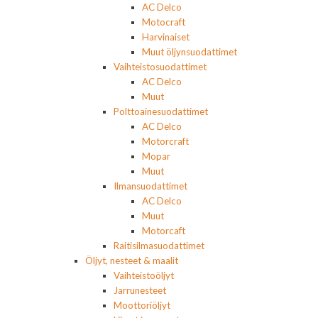
AC Delco
Motocraft
Harvinaiset
Muut öljynsuodattimet
Vaihteistosuodattimet
AC Delco
Muut
Polttoainesuodattimet
AC Delco
Motorcraft
Mopar
Muut
Ilmansuodattimet
AC Delco
Muut
Motorcaft
Raitisilmasuodattimet
Öljyt, nesteet & maalit
Vaihteistoöljyt
Jarrunesteet
Moottoriöljyt