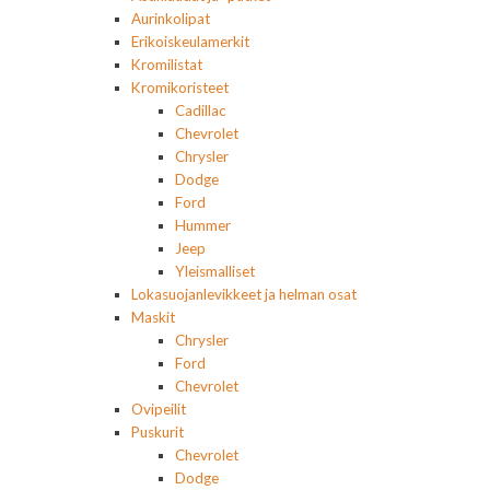
Aurinkolipat
Erikoiskeulamerkit
Kromilistat
Kromikoristeet
Cadillac
Chevrolet
Chrysler
Dodge
Ford
Hummer
Jeep
Yleismalliset
Lokasuojanlevikkeet ja helman osat
Maskit
Chrysler
Ford
Chevrolet
Ovipeilit
Puskurit
Chevrolet
Dodge