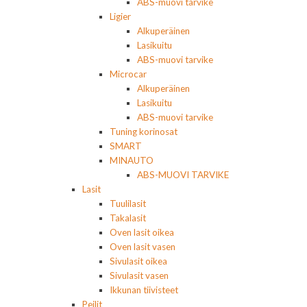
ABS-muovi tarvike
Ligier
Alkuperäinen
Lasikuitu
ABS-muovi tarvike
Microcar
Alkuperäinen
Lasikuitu
ABS-muovi tarvike
Tuning korinosat
SMART
MINAUTO
ABS-MUOVI TARVIKE
Lasit
Tuulilasit
Takalasit
Oven lasit oikea
Oven lasit vasen
Sivulasit oikea
Sivulasit vasen
Ikkunan tiivisteet
Peilit