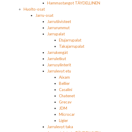
Hammastangot TÄYDELLINEN
Huolto-osat
Jarru-osat
Jarrutiivisteet
Jarrurummut
Jarrupalat
Etujarrupalat
Takajarrupalat
Jarrukengät
Jarruletkut
Jarrusylinterit
Jarrulevyt etu
Aixam
Bellier
Casalini
Chatenet
Grecav
JDM
Microcar
Ligier
Jarrulevyt taka