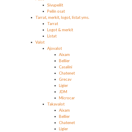
Sivupeilit
Peilin osat
Tarrat, merkit, logot, listat yms.
Tarrat
Logot & merkit
Listat
Valot
Ajovalot
Aixam
Bellier
Casalini
Chatenet
Grecav
Ligier
JDM
Microcar
Takavalot
Aixam
Bellier
Chatenet
Ligier