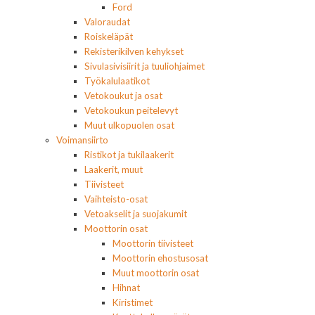
Ford
Valoraudat
Roiskeläpät
Rekisterikilven kehykset
Sivulasivisiirit ja tuuliohjaimet
Työkalulaatikot
Vetokoukut ja osat
Vetokoukun peitelevyt
Muut ulkopuolen osat
Voimansiirto
Ristikot ja tukilaakerit
Laakerit, muut
Tiivisteet
Vaihteisto-osat
Vetoakselit ja suojakumit
Moottorin osat
Moottorin tiivisteet
Moottorin ehostusosat
Muut moottorin osat
Hihnat
Kiristimet