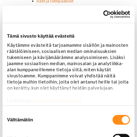
Ratit ja ratinpäälliset
Ratit
Ratinpäälliset
Radioadapterit ja johtosarjat
Sisustan puuosat
Muut sisustan osat
Tämä sivusto käyttää evästeitä
Valot ja polttimot
Käytämme evästeitä tarjoamamme sisällön ja mainosten
Valosarjat
räätälöimiseen, sosiaalisen median ominaisuuksien
Ajovalot
tukemiseen ja kävijämäärämme analysoimiseen. Lisäksi
Cadillac
jaamme sosiaalisen median, mainosalan ja analytiikka-
Chevorlet P/U
alan kumppaneillemme tietoja siitä, miten käytät
Corvette
sivustoamme. Kumppanimme voivat yhdistää näitä
Chevrolet muut
tietoja muihin tietoihin, joita olet antanut heille tai joita
Chrysler
on kerätty, kun olet käyttänyt heidän palvelujaan.
Dodge
Ford P/U
Lisätietoja:
jarimaki.fi/tietosuoja
Ford muut
Lincoln
Suostumuksen
Hummer
valinta
Välttämätön
Jeep
Takavalot
Cadillac