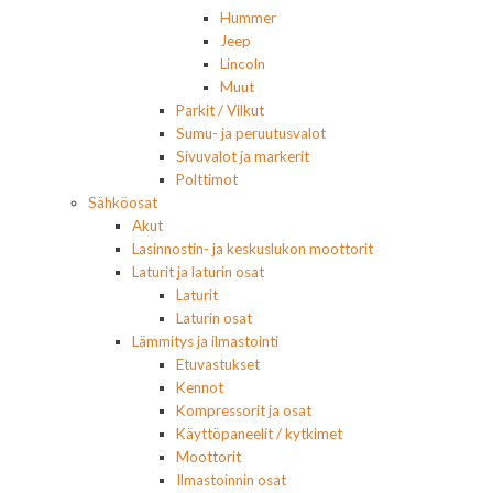
Hummer
Jeep
Lincoln
Muut
Parkit / Vilkut
Sumu- ja peruutusvalot
Sivuvalot ja markerit
Polttimot
Sähköosat
Akut
Lasinnostin- ja keskuslukon moottorit
Laturit ja laturin osat
Laturit
Laturin osat
Lämmitys ja ilmastointi
Etuvastukset
Kennot
Kompressorit ja osat
Käyttöpaneelit / kytkimet
Moottorit
Ilmastoinnin osat