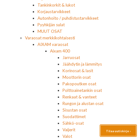
Tankinkorkit & lukot
Korjaustarvikkeet
Autonhoito / puhdistustarvikkeet
Pyyhkijän sulat
MUUT OSAT
Varaosat merkkikohtaisesti
AIXAM varaosat
Aixam 400
Jarruosat
Jäähdytin ja lämmitys
Korinosat & lasit
Moottorin osat
Pakopoutken osat
Polttoainetankin osat
Renkaat & vanteet
Rungon ja alustan osat
Sisustan osat
Suodattimet
Sähkö-osat
Vaijerit
Tilaa uutiskirje ›
Valot