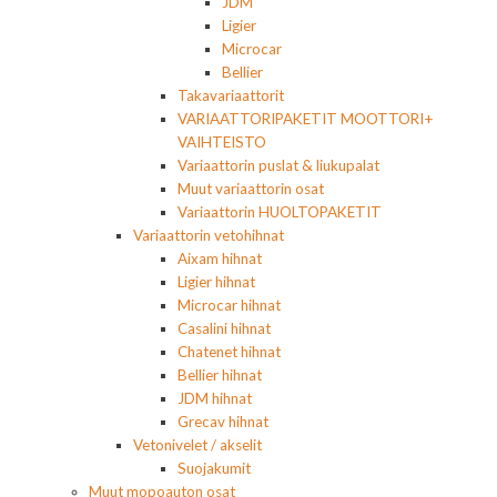
JDM
Ligier
Microcar
Bellier
Takavariaattorit
VARIAATTORIPAKETIT MOOTTORI+
VAIHTEISTO
Variaattorin puslat & liukupalat
Muut variaattorin osat
Variaattorin HUOLTOPAKETIT
Variaattorin vetohihnat
Aixam hihnat
Ligier hihnat
Microcar hihnat
Casalini hihnat
Chatenet hihnat
Bellier hihnat
JDM hihnat
Grecav hihnat
Vetonivelet / akselit
Suojakumit
Muut mopoauton osat