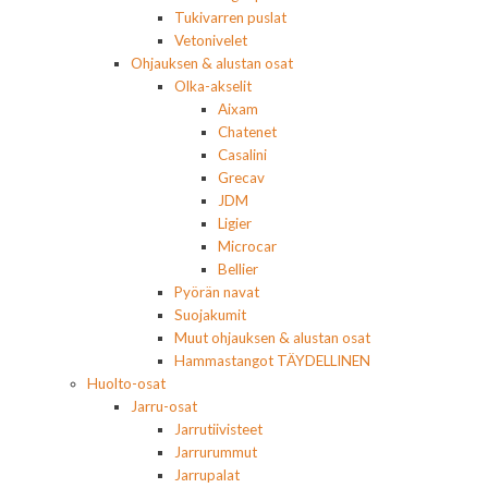
Tukivarren puslat
Vetonivelet
Ohjauksen & alustan osat
Olka-akselit
Aixam
Chatenet
Casalini
Grecav
JDM
Ligier
Microcar
Bellier
Pyörän navat
Suojakumit
Muut ohjauksen & alustan osat
Hammastangot TÄYDELLINEN
Huolto-osat
Jarru-osat
Jarrutiivisteet
Jarrurummut
Jarrupalat