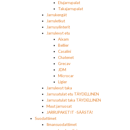
Etujarrupalat
Takajarrupalat
Jarrukengät
Jarruletkut
Jarrusylinterit
Jarrulevyt etu
Aixam
Bellier
Casalini
Chatenet
Grecav
JDM
Microcar
Ligier
Jarrulevyt taka
Jarrusatulat etu TÄYDELLINEN
Jarrusatulat taka TÄYDELLINEN
Muut jarruosat
JARRUPAKETIT -SÄÄSTÄ!
Suodattimet
Ilmansuodattimet