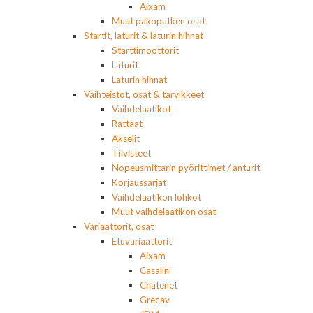
Aixam
Muut pakoputken osat
Startit, laturit & laturin hihnat
Starttimoottorit
Laturit
Laturin hihnat
Vaihteistot, osat & tarvikkeet
Vaihdelaatikot
Rattaat
Akselit
Tiivisteet
Nopeusmittarin pyörittimet / anturit
Korjaussarjat
Vaihdelaatikon lohkot
Muut vaihdelaatikon osat
Variaattorit, osat
Etuvariaattorit
Aixam
Casalini
Chatenet
Grecav