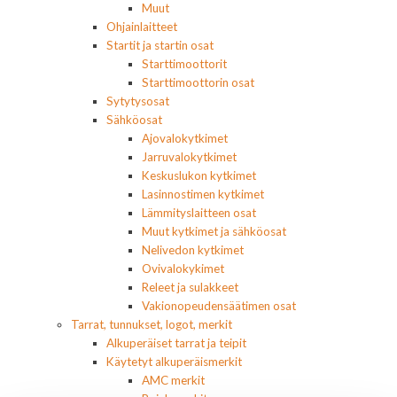
Muut
Ohjainlaitteet
Startit ja startin osat
Starttimoottorit
Starttimoottorin osat
Sytytysosat
Sähköosat
Ajovalokytkimet
Jarruvalokytkimet
Keskuslukon kytkimet
Lasinnostimen kytkimet
Lämmityslaitteen osat
Muut kytkimet ja sähköosat
Nelivedon kytkimet
Ovivalokykimet
Releet ja sulakkeet
Vakionopeudensäätimen osat
Tarrat, tunnukset, logot, merkit
Alkuperäiset tarrat ja teipit
Käytetyt alkuperäismerkit
AMC merkit