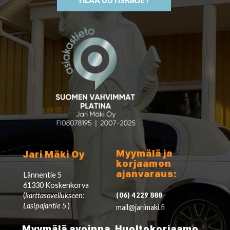
TILAA UUTISKIRJE ›
Myymälä ja
Jari Mäki Oy
korjaamon
ajanvaraus:
Lännentie 5
61330 Koskenkorva
(
karttasovellukseen:
(06) 4229 888
Lasipajantie 5
)
mail@jarimaki.fi
Myymälä avoinna
Huoltokorjaamo