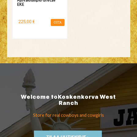
Ajovaloumpio Grecav
EKE
225,00 €
OSTA
Welcome to
Koskenkorva
West
Ranch
Store for real cowboys
and cowgirls