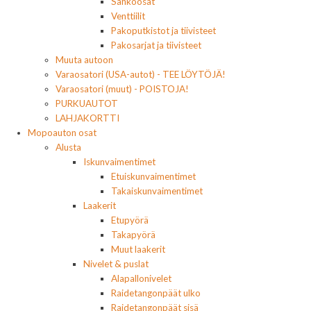
Sähköosat
Venttiilit
Pakoputkistot ja tiivisteet
Pakosarjat ja tiivisteet
Muuta autoon
Varaosatori (USA-autot) - TEE LÖYTÖJÄ!
Varaosatori (muut) - POISTOJA!
PURKUAUTOT
LAHJAKORTTI
Mopoauton osat
Alusta
Iskunvaimentimet
Etuiskunvaimentimet
Takaiskunvaimentimet
Laakerit
Etupyörä
Takapyörä
Muut laakerit
Nivelet & puslat
Alapallonivelet
Raidetangonpäät ulko
Raidetangonpäät sisä