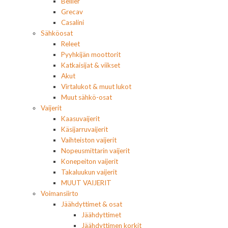
Bellier
Grecav
Casalini
Sähköosat
Releet
Pyyhkijän moottorit
Katkaisijat & viikset
Akut
Virtalukot & muut lukot
Muut sähkö-osat
Vaijerit
Kaasuvaijerit
Käsijarruvaijerit
Vaihteiston vaijerit
Nopeusmittarin vaijerit
Konepeiton vaijerit
Takaluukun vaijerit
MUUT VAIJERIT
Voimansiirto
Jäähdyttimet & osat
Jäähdyttimet
Jäähdyttimen korkit