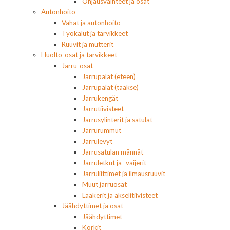
Ohjausvaihteet ja osat
Autonhoito
Vahat ja autonhoito
Työkalut ja tarvikkeet
Ruuvit ja mutterit
Huolto-osat ja tarvikkeet
Jarru-osat
Jarrupalat (eteen)
Jarrupalat (taakse)
Jarrukengät
Jarrutiivisteet
Jarrusylinterit ja satulat
Jarrurummut
Jarrulevyt
Jarrusatulan männät
Jarruletkut ja -vaijerit
Jarruliittimet ja ilmausruuvit
Muut jarruosat
Laakerit ja akselitiivisteet
Jäähdyttimet ja osat
Jäähdyttimet
Korkit