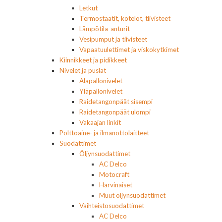
Letkut
Termostaatit, kotelot, tiivisteet
Lämpötila-anturit
Vesipumput ja tiivisteet
Vapaatuulettimet ja viskokytkimet
Kiinnikkeet ja pidikkeet
Nivelet ja puslat
Alapallonivelet
Yläpallonivelet
Raidetangonpäät sisempi
Raidetangonpäät ulompi
Vakaajan linkit
Polttoaine- ja ilmanottolaitteet
Suodattimet
Öljynsuodattimet
AC Delco
Motocraft
Harvinaiset
Muut öljynsuodattimet
Vaihteistosuodattimet
AC Delco