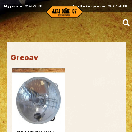
Myymälä
06 4229 888
Huoltokorjaamo
0400 654 888
Grecav