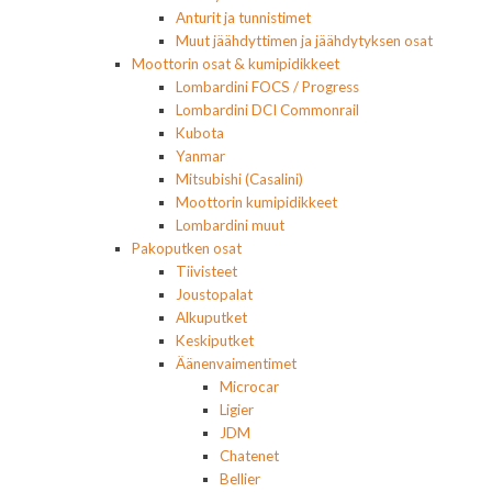
Anturit ja tunnistimet
Muut jäähdyttimen ja jäähdytyksen osat
Moottorin osat & kumipidikkeet
Lombardini FOCS / Progress
Lombardini DCI Commonrail
Kubota
Yanmar
Mitsubishi (Casalini)
Moottorin kumipidikkeet
Lombardini muut
Pakoputken osat
Tiivisteet
Joustopalat
Alkuputket
Keskiputket
Äänenvaimentimet
Microcar
Ligier
JDM
Chatenet
Bellier