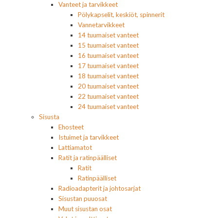
Vanteet ja tarvikkeet
Pölykapselit, keskiöt, spinnerit
Vannetarvikkeet
14 tuumaiset vanteet
15 tuumaiset vanteet
16 tuumaiset vanteet
17 tuumaiset vanteet
18 tuumaiset vanteet
20 tuumaiset vanteet
22 tuumaiset vanteet
24 tuumaiset vanteet
Sisusta
Ehosteet
Istuimet ja tarvikkeet
Lattiamatot
Ratit ja ratinpäälliset
Ratit
Ratinpäälliset
Radioadapterit ja johtosarjat
Sisustan puuosat
Muut sisustan osat