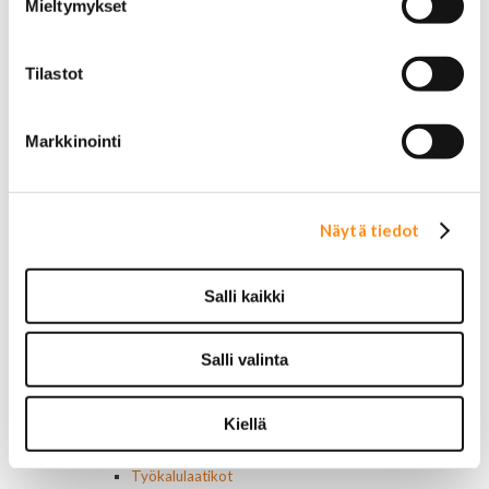
Mieltymykset
Chrysler
Dodge
Ford
Tilastot
Hummer
Jeep
Yleismalliset
Markkinointi
Lokasuojanlevikkeet ja helman osat
Maskit
Chrysler
Ford
Näytä tiedot
Chevrolet
Ovipeilit
Puskurit
Salli kaikki
Chevrolet
Dodge
Salli valinta
Ford
Valoraudat
Roiskeläpät
Kiellä
Rekisterikilven kehykset
Sivulasivisiirit ja tuuliohjaimet
Työkalulaatikot