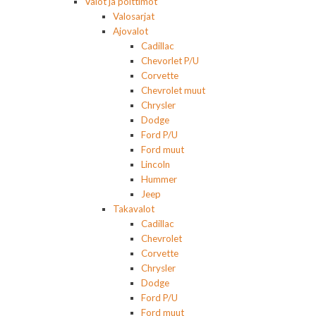
Valot ja polttimot
Valosarjat
Ajovalot
Cadillac
Chevorlet P/U
Corvette
Chevrolet muut
Chrysler
Dodge
Ford P/U
Ford muut
Lincoln
Hummer
Jeep
Takavalot
Cadillac
Chevrolet
Corvette
Chrysler
Dodge
Ford P/U
Ford muut