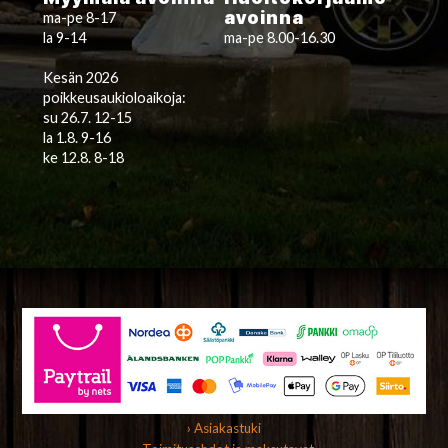
avoinna
ma-pe 8-17
la 9-14
ma-pe 8.00-16.30
Kesän 2026
poikkeusaukioloaikoja:
su 26.7. 12-15
la 1.8. 9-16
ke 12.8. 8-18
› Asiakastuki