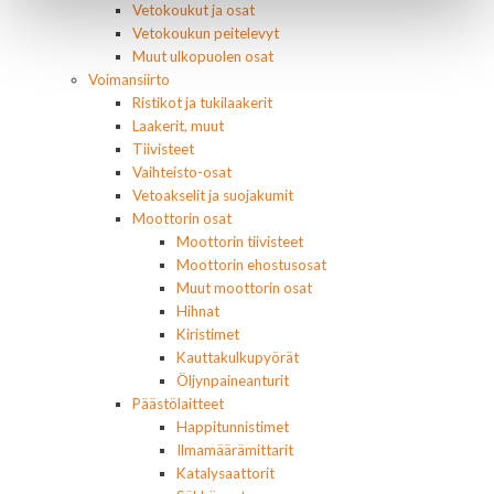
Vetokoukut ja osat
Vetokoukun peitelevyt
Muut ulkopuolen osat
Voimansiirto
Ristikot ja tukilaakerit
Laakerit, muut
Tiivisteet
Vaihteisto-osat
Vetoakselit ja suojakumit
Moottorin osat
Moottorin tiivisteet
Moottorin ehostusosat
Muut moottorin osat
Hihnat
Kiristimet
Kauttakulkupyörät
Öljynpaineanturit
Päästölaitteet
Happitunnistimet
Ilmamäärämittarit
Katalysaattorit