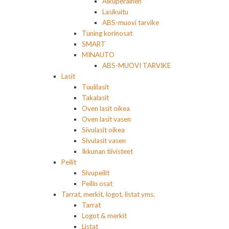
Alkuperäinen
Lasikuitu
ABS-muovi tarvike
Tuning korinosat
SMART
MINAUTO
ABS-MUOVI TARVIKE
Lasit
Tuulilasit
Takalasit
Oven lasit oikea
Oven lasit vasen
Sivulasit oikea
Sivulasit vasen
Ikkunan tiivisteet
Peilit
Sivupeilit
Peilin osat
Tarrat, merkit, logot, listat yms.
Tarrat
Logot & merkit
Listat