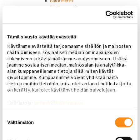
Buick merkit
Cadillac merkit
Chevrolet merkit
Chrysler merkit
Dodge merkit
Ford merkit
Tämä sivusto käyttää evästeitä
Lincoln merkit
Käytämme evästeitä tarjoamamme sisällön ja mainosten
Mercury merkit
räätälöimiseen, sosiaalisen median ominaisuuksien
Oldsmobile merkit
tukemiseen ja kävijämäärämme analysoimiseen. Lisäksi
Plymouth merkit
jaamme sosiaalisen median, mainosalan ja analytiikka-
Pontiac merkit
alan kumppaneillemme tietoja siitä, miten käytät
Muut merkit
sivustoamme. Kumppanimme voivat yhdistää näitä
Merkit ja logot
tietoja muihin tietoihin, joita olet antanut heille tai joita
Tarrat
on kerätty, kun olet käyttänyt heidän palvelujaan.
Ulkopuolen varusteet ja ehostus
Astinlaudat ja -putket
Lisätietoja:
jarimaki.fi/tietosuoja
Aurinkolipat
Erikoiskeulamerkit
Suostumuksen
Kromilistat
valinta
Välttämätön
Kromikoristeet
Cadillac
Chevrolet