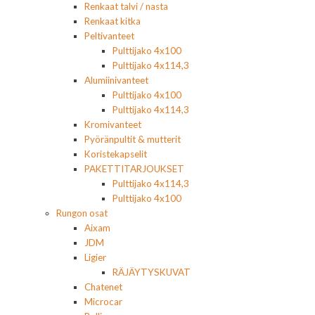
Renkaat talvi / nasta
Renkaat kitka
Peltivanteet
Pulttijako 4x100
Pulttijako 4x114,3
Alumiinivanteet
Pulttijako 4x100
Pulttijako 4x114,3
Kromivanteet
Pyöränpultit & mutterit
Koristekapselit
PAKETTITARJOUKSET
Pulttijako 4x114,3
Pulttijako 4x100
Rungon osat
Aixam
JDM
Ligier
RÄJÄYTYSKUVAT
Chatenet
Microcar