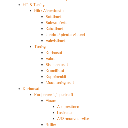
Hifi & Tuning
Hifi / Äänentoisto
Soittimet
Subwooferit
Kaiuttimet
Johdot / pientarvikkeet
Vahvistimet
Tuning
Korinosat
Valot
Sisustan osat
Kromilistat
Kuppipenkit
Muut tuning osat
Korinosat
Koripaneelit ja puskurit
Aixam
Alkuperäinen
Lasikuitu
ABS-muovi tarvike
Bellier