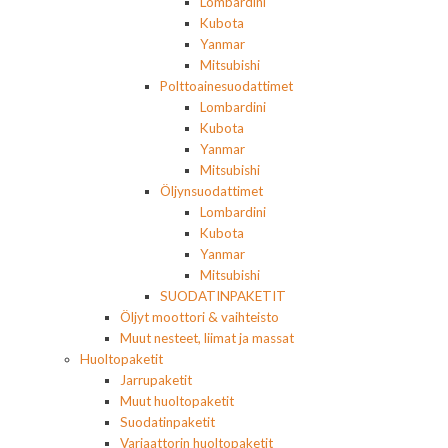
Lombardini
Kubota
Yanmar
Mitsubishi
Polttoainesuodattimet
Lombardini
Kubota
Yanmar
Mitsubishi
Öljynsuodattimet
Lombardini
Kubota
Yanmar
Mitsubishi
SUODATINPAKETIT
Öljyt moottori & vaihteisto
Muut nesteet, liimat ja massat
Huoltopaketit
Jarrupaketit
Muut huoltopaketit
Suodatinpaketit
Variaattorin huoltopaketit