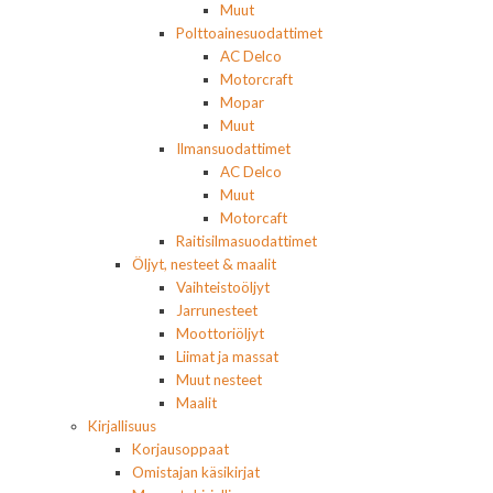
Muut
Polttoainesuodattimet
AC Delco
Motorcraft
Mopar
Muut
Ilmansuodattimet
AC Delco
Muut
Motorcaft
Raitisilmasuodattimet
Öljyt, nesteet & maalit
Vaihteistoöljyt
Jarrunesteet
Moottoriöljyt
Liimat ja massat
Muut nesteet
Maalit
Kirjallisuus
Korjausoppaat
Omistajan käsikirjat