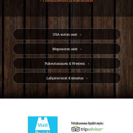
› Toimitusehdot ja maksutavat
USA-auton osat
Mopoauton osat
Pukeutuminen & Western
Lahjatavarat & sisustus