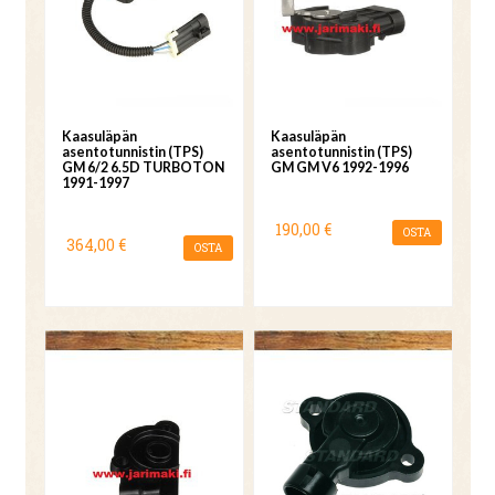
Kaasuläpän
Kaasuläpän
asentotunnistin (TPS)
asentotunnistin (TPS)
GM 6/2 6.5D TURBOTON
GM GM V6 1992-1996
1991-1997
190,00 €
OSTA
364,00 €
OSTA