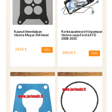
Kaasuttimenlaipan
Korkeapainesyöttöpumpun
tiiviste Mopar 354 Hemi
tiiviste sarja Ford 6.4TD
2008-2010
24,00 €
OSTA
398,00 €
OSTA