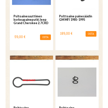
Poltoainesuuttimen
Polttoaine painesäädin
korkeapaineputki Jeep
GM MFI 1985-1995
Grand Cherokee 2.7CRD
189,00 €
OSTA
59,00 €
OSTA
Polttoaine
Polttoaine