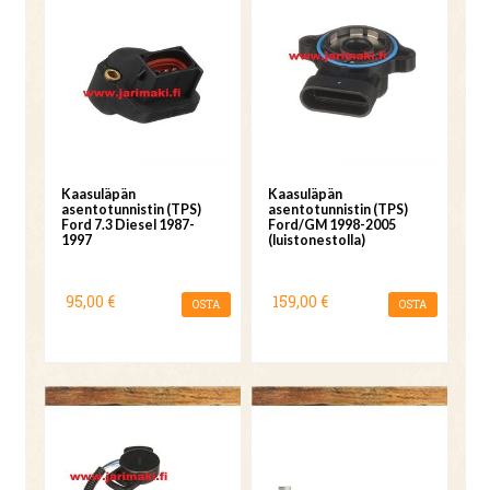
Kaasuläpän
Kaasuläpän
asentotunnistin (TPS)
asentotunnistin (TPS)
Ford 7.3 Diesel 1987-
Ford/GM 1998-2005
1997
(luistonestolla)
95,00 €
159,00 €
OSTA
OSTA