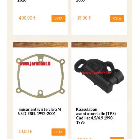
2010
2005
490,00 €
15,00 €
OSTA
OSTA
Imusarjantiiviste ylä GM
Kaasuläpän
6.5 DIESEL 1992-2004
asentotunnistin (TPS)
Cadillac 4.5/4.9 1990-
1995
10,00 €
OSTA