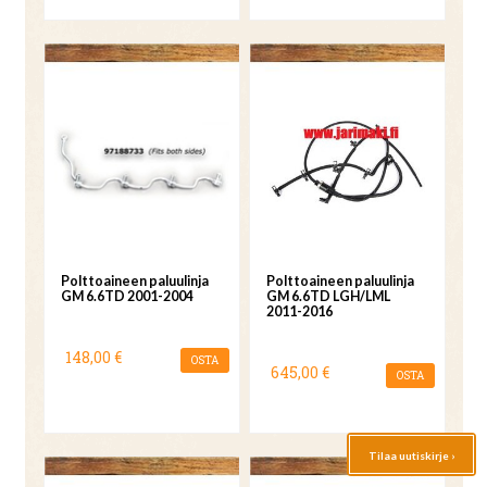
Polttoaineen paluulinja
Polttoaineen paluulinja
GM 6.6TD 2001-2004
GM 6.6TD LGH/LML
2011-2016
148,00 €
OSTA
645,00 €
OSTA
Tilaa uutiskirje ›