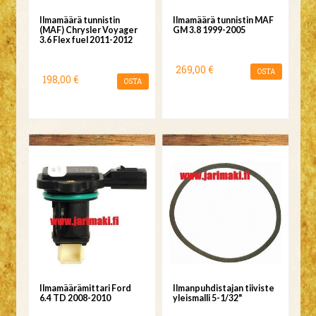
Ilmamäärä tunnistin
Ilmamäärä tunnistin MAF
(MAF) Chrysler Voyager
GM 3.8 1999-2005
3.6 Flex fuel 2011-2012
269,00 €
OSTA
198,00 €
OSTA
Ilmamäärämittari Ford
Ilmanpuhdistajan tiiviste
6.4 TD 2008-2010
yleismalli 5-1/32"