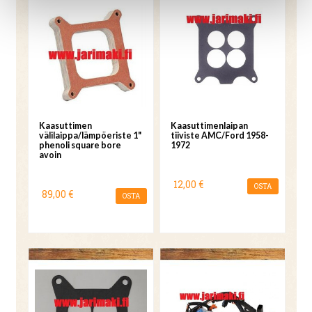
Kaasuttimen
Kaasuttimenlaipan
välilaippa/lämpöeriste 1"
tiiviste AMC/Ford 1958-
phenoli square bore
1972
avoin
12,00 €
OSTA
89,00 €
OSTA