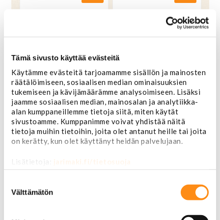
Tämä sivusto käyttää evästeitä
Käytämme evästeitä tarjoamamme sisällön ja mainosten
räätälöimiseen, sosiaalisen median ominaisuuksien
tukemiseen ja kävijämäärämme analysoimiseen. Lisäksi
jaamme sosiaalisen median, mainosalan ja analytiikka-
alan kumppaneillemme tietoja siitä, miten käytät
sivustoamme. Kumppanimme voivat yhdistää näitä
tietoja muihin tietoihin, joita olet antanut heille tai joita
on kerätty, kun olet käyttänyt heidän palvelujaan.
Kaasuläpän
Kaasupolkimen
asentotunnistin (TPS)
asentotunnistin Ford
Mopar V6/V8 1993-1995
Superduty 7.3D 1996-
Lisätietoja:
jarimaki.fi/tietosuoja
1997
Suostumuksen
80,00 €
OSTA
124,00 €
valinta
Välttämätön
OSTA