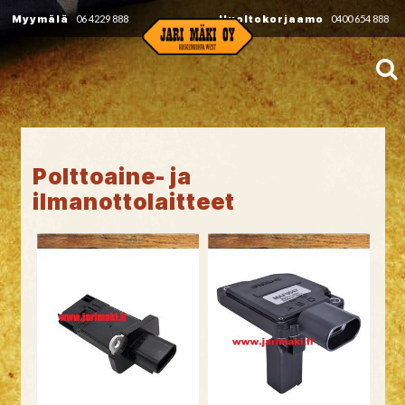
Myymälä
06 4229 888
Huoltokorjaamo
0400 654 888
Polttoaine- ja
ilmanottolaitteet