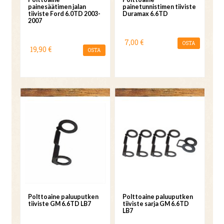
painesäätimen jalan
painetunnistimen tiiviste
tiiviste Ford 6.0TD 2003-
Duramax 6.6TD
2007
7,00 €
OSTA
19,90 €
OSTA
Polttoaine paluuputken
Polttoaine paluuputken
tiiviste GM 6.6TD LB7
tiiviste sarja GM 6.6TD
LB7