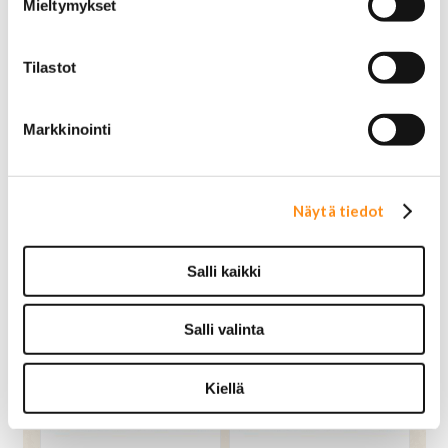
Mieltymykset
Tilastot
Markkinointi
Näytä tiedot
Kaasuttimen korjaus
Kaasuttimen tiiviste ala
sarja Rochester 1BBL
8mm Holley
B/BC GM 1950-1960
4010/4150/4160 4BBL
Salli kaikki
jaettu
75,00 €
OSTA
Salli valinta
59,00 €
OSTA
Kiellä