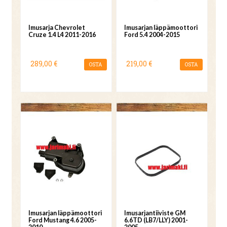
Imusarja Chevrolet
Imusarjan läppämoottori
Cruze 1.4 L4 2011-2016
Ford 5.4 2004-2015
289,00 €
219,00 €
OSTA
OSTA
Imusarjan läppämoottori
Imusarjantiiviste GM
Ford Mustang 4.6 2005-
6.6TD (LB7/LLY) 2001-