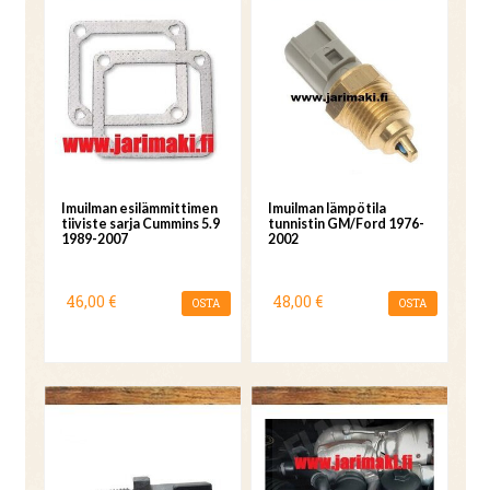
Imuilman esilämmittimen
Imuilman lämpötila
tiiviste sarja Cummins 5.9
tunnistin GM/Ford 1976-
1989-2007
2002
46,00 €
48,00 €
OSTA
OSTA