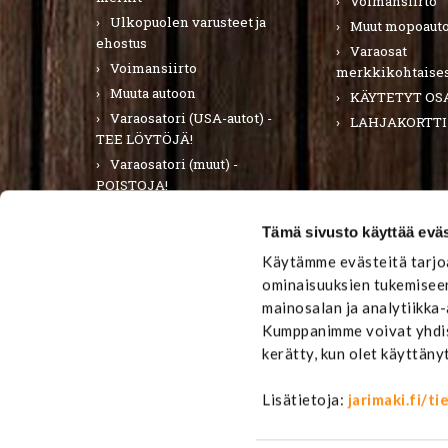
Voimansiirto
Ulkopuolen varusteet ja
Muut mopoauto
ehostus
Varaosat
Voimansiirto
merkkikohtaises
Muuta autoon
KÄYTETYT OS
Varaosatori (USA-autot) -
LAHJAKORTTI
TEE LÖYTÖJÄ!
Varaosatori (muut) -
POISTOJA!
PURKUAUTOT
Tämä sivusto käyttää eväs
LAHJAKORTTI
Käytämme evästeitä tarjoa
ominaisuuksien tukemiseen
mainosalan ja analytiikka
Kumppanimme voivat yhdistä
kerätty, kun olet käyttäny
Lisätietoja:
jarimaki.fi/t