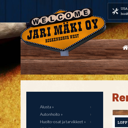
USA 
huol
Re
Alusta »
Autonhoito »
Huolto-osat ja tarvikkeet »