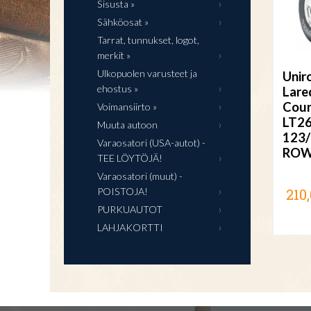
Sisusta »
Sähköosat »
Tarrat, tunnukset, logot,
merkit »
Ulkopuolen varusteet ja
Unir
ehostus »
Lare
Coun
Voimansiirto »
LT2
Muuta autoon
123/
Varaosatori (USA-autot) -
RO
TEE LÖYTÖJÄ!
Varaosatori (muut) -
210,
POISTOJA!
PURKUAUTOT
LAHJAKORTTI