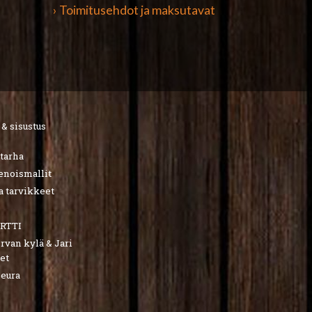
› Toimitusehdot ja maksutavat
 & sisustus
utarha
ienoismallit
a tarvikkeet
RTTI
van kylä & Jari
et
seura