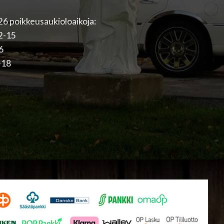
6 poikkeusaukioloaikoja:
12-15
16
-18