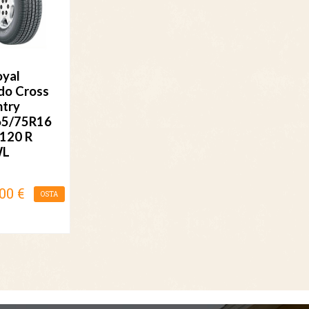
oyal
do Cross
try
65/75R16
120 R
WL
00 €
OSTA