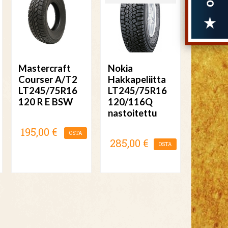
Mastercraft
Nokia
Courser A/T2
Hakkapeliitta
LT245/75R16
LT245/75R16
120 R E BSW
120/116Q
nastoitettu
195,00 €
OSTA
285,00 €
OSTA