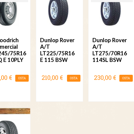
oodrich
Dunlop Rover
Dunlop Rover
ercial
A/T
A/T
245/75R16
LT225/75R16
LT275/70R16
 E 10PLY
E 115 BSW
114SL BSW
,00 €
210,00 €
230,00 €
OSTA
OSTA
OSTA