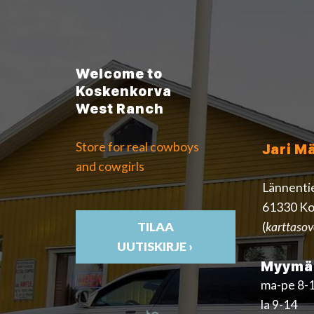
Welcome to
Koskenkorva
West Ranch
Store for real cowboys
Jari M
and cowgirls
Lännenti
61330 Ko
(
karttasov
TILAA
UUTISKIRJE ›
Myymäl
ma-pe 8-
la 9-14