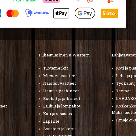
Pukeutuminen & Western
Lahjatavarat
Tuotemerkit
Koti ja pu
Miesten vaatteet
Lelut ja p
Naisten vaatteet
Työkalut j
Hatut ja päähineet
Teemat
Bootsit ja jalkineet
LAHJAKO
teet
Laukut ja lompakot
Koskenkor
Mäki -tuotte
Koti ja sisustus
Ilmajoki-
Lapsille
Asusteet ja korut