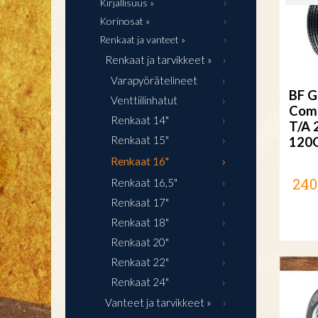
Kirjallisuus »
Korinosat »
Renkaat ja vanteet »
Renkaat ja tarvikkeet »
Varapyörätelineet
BF G
Venttiilinhatut
Comm
Renkaat 14"
T/A 
Renkaat 15"
120Q
Renkaat 16"
240
Renkaat 16,5"
Renkaat 17"
Renkaat 18"
Renkaat 20"
Renkaat 22"
Renkaat 24"
Vanteet ja tarvikkeet »