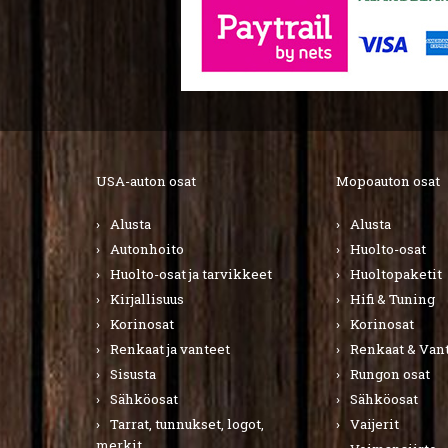
USA-auton osat
Mopoauton osat
Alusta
Alusta
Autonhoito
Huolto-osat
Huolto-osat ja tarvikkeet
Huoltopaketit
Kirjallisuus
Hifi & Tuning
Korinosat
Korinosat
Renkaat ja vanteet
Renkaat & Van
Sisusta
Rungon osat
Sähköosat
Sähköosat
Tarrat, tunnukset, logot,
Vaijerit
merkit