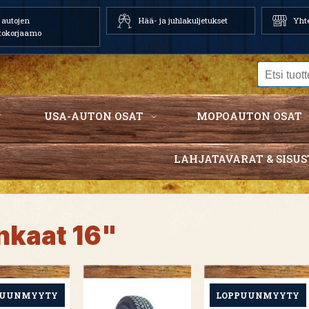
autojen
Hää- ja juhlakuljetukset
Yhte
tokorjaamo
USA-AUTON OSAT
MOPOAUTON OSAT
LAHJATAVARAT & SISUS
nkaat 16"