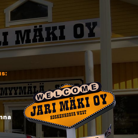
us:
inna