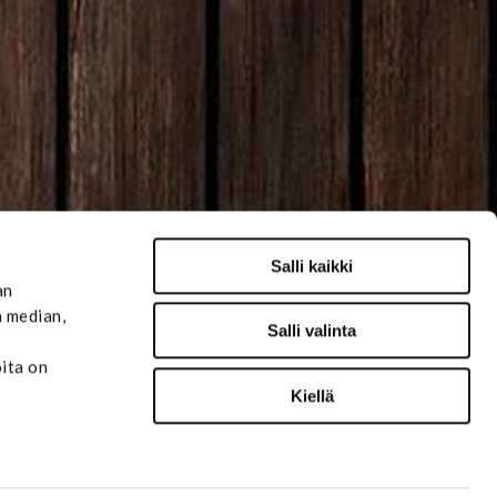
Salli kaikki
an
n median,
Salli valinta
oita on
Kiellä