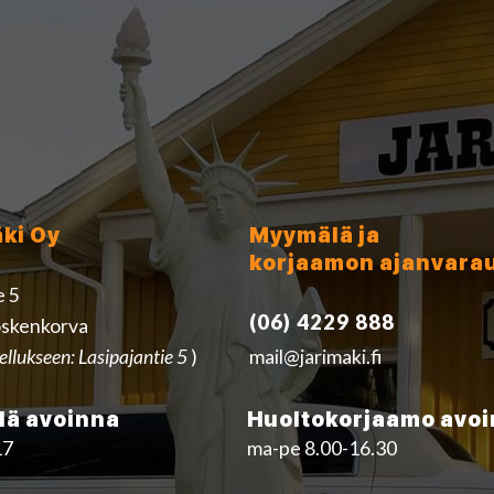
äki Oy
Myymälä ja
korjaamon ajanvara
e 5
(06) 4229 888
skenkorva
ellukseen: Lasipajantie 5
)
mail@jarimaki.fi
ä avoinna
Huoltokorjaamo avo
17
ma-pe 8.00-16.30