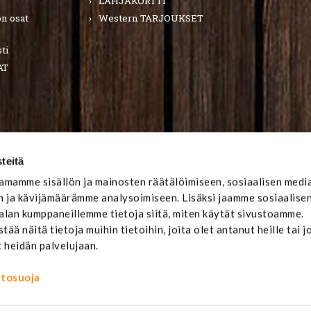
LAHJAKORTTI
n osat
Western TARJOUKSET
ti
AT
teitä
mamme sisällön ja mainosten räätälöimiseen, sosiaalisen medi
 ja kävijämäärämme analysoimiseen. Lisäksi jaamme sosiaalise
-alan kumppaneillemme tietoja siitä, miten käytät sivustoamme.
ä näitä tietoja muihin tietoihin, joita olet antanut heille tai j
t heidän palvelujaan.
ietosuoja