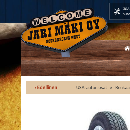
USA 
huol
‹ Edellinen
»
USA-auton osat
Renkaat