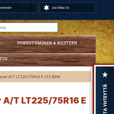
ystiedot
Jari Mäki Oy
PUKEUTUMINEN & WESTERN
TUS
Rover A/T LT225/75R16 E 115 BSW
r A/T LT225/75R16 E