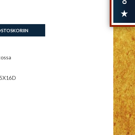
OSTOSKORIIN
tossa
75X16D