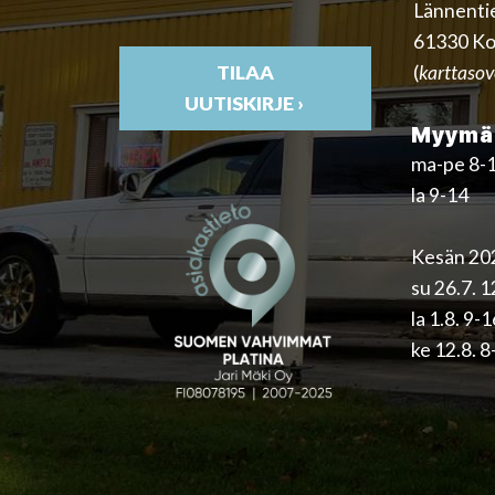
Lännenti
61330 Ko
(
karttasov
TILAA
UUTISKIRJE ›
Myymäl
ma-pe 8-
la 9-14
Kesän 202
su 26.7. 
la 1.8. 9-
ke 12.8. 8