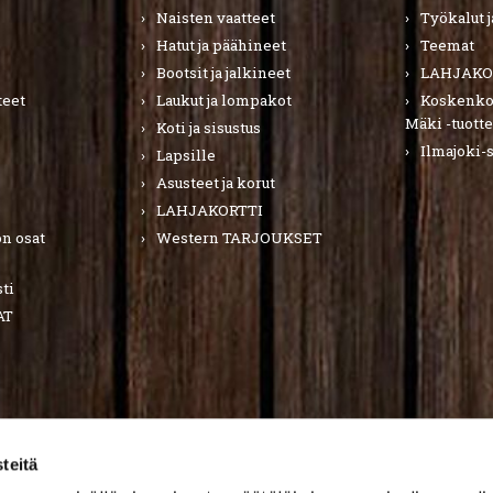
Naisten vaatteet
Työkalut j
Hatut ja päähineet
Teemat
Bootsit ja jalkineet
LAHJAKO
teet
Laukut ja lompakot
Koskenkor
Mäki -tuotte
Koti ja sisustus
Ilmajoki-
Lapsille
Asusteet ja korut
LAHJAKORTTI
n osat
Western TARJOUKSET
ti
AT
teitä