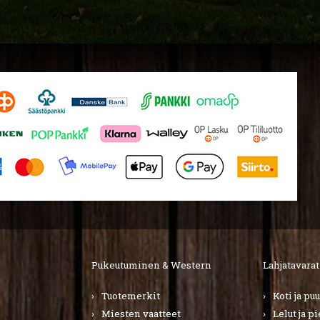
Pukeutuminen & Western
Lahjatavarat
Tuotemerkit
Koti ja pu
Miesten vaatteet
Lelut ja p