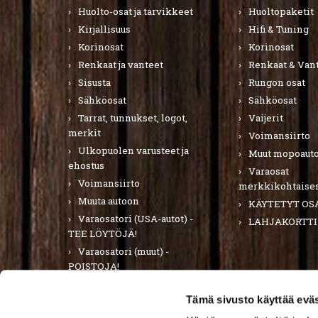
Huolto-osat ja tarvikkeet
Huoltopaketit
Kirjallisuus
Hifi & Tuning
Korinosat
Korinosat
Renkaat ja vanteet
Renkaat & Van
Sisusta
Rungon osat
Sähköosat
Sähköosat
Tarrat, tunnukset, logot,
Vaijerit
merkit
Voimansiirto
Ulkopuolen varusteet ja
Muut mopoauto
ehostus
Varaosat
Voimansiirto
merkkikohtaises
Muuta autoon
KÄYTETYT OS
Varaosatori (USA-autot) -
LAHJAKORTTI
TEE LÖYTÖJÄ!
Varaosatori (muut) -
POISTOJA!
PURKUAUTOT
Tämä sivusto käyttää eväs
LAHJAKORTTI