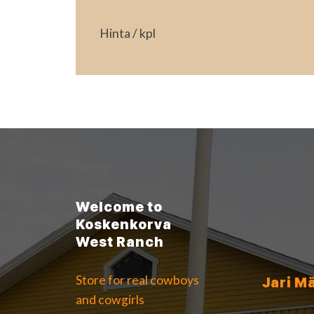
Hinta / kpl
Welcome to
Koskenkorva
West Ranch
Store for real cowboys
Jari M
and cowgirls