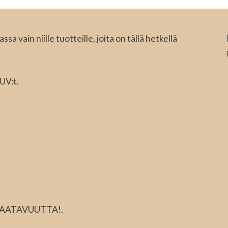
a vain niille tuotteille, joita on tällä hetkellä
UV:t.
SAATAVUUTTA!.