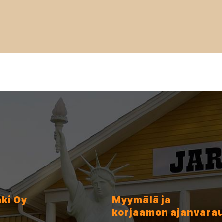
äki Oy
Myymälä ja
korjaamon ajanvara