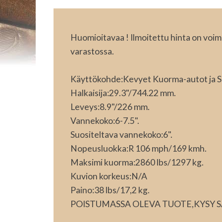
Huomioitavaa ! Ilmoitettu hinta on voimass
varastossa.
Käyttökohde:Kevyet Kuorma-autot ja S
Halkaisija:29.3"/744.22 mm.
Leveys:8.9"/226 mm.
Vannekoko:6-7.5".
Suositeltava vannekoko:6".
Nopeusluokka:R 106 mph/169 kmh.
Maksimi kuorma:2860 lbs/1297 kg.
Kuvion korkeus:N/A
Paino:38 lbs/17,2 kg.
POISTUMASSA OLEVA TUOTE,KYSY 