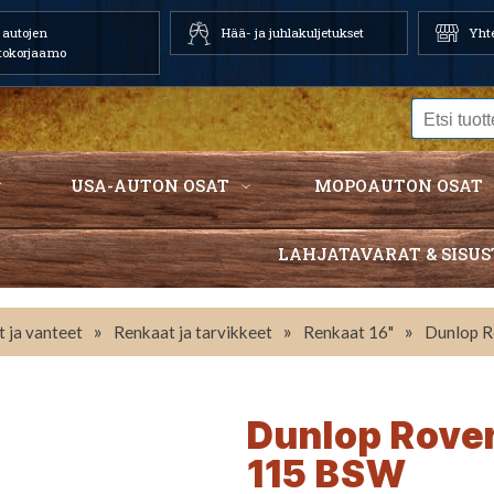
autojen
Hää- ja juhlakuljetukset
Yhte
tokorjaamo
USA-AUTON OSAT
MOPOAUTON OSAT
LAHJATAVARAT & SISUS
»
»
»
 ja vanteet
Renkaat ja tarvikkeet
Renkaat 16"
Dunlop 
Dunlop Rove
115 BSW