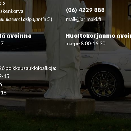
e 5
(06) 4229 888
skenkorva
ellukseen: Lasipajantie 5
)
mail@jarimaki.fi
ä avoinna
Huoltokorjaamo avo
17
ma-pe 8.00-16.30
6 poikkeusaukioloaikoja:
12-15
16
-18