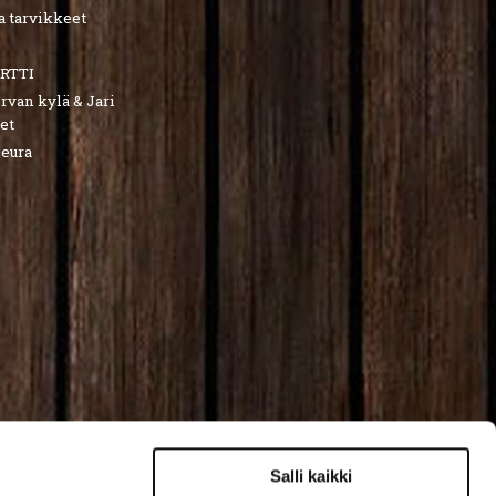
a tarvikkeet
RTTI
van kylä & Jari
et
seura
Salli kaikki