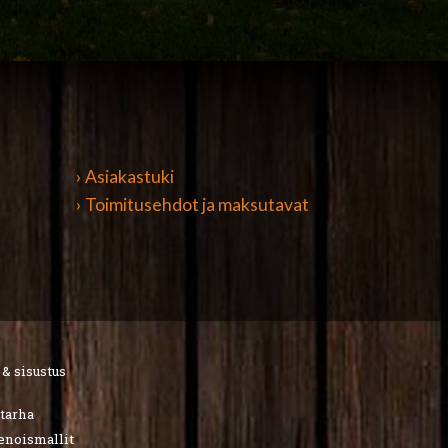
› Asiakastuki
› Toimitusehdot ja maksutavat
 & sisustus
utarha
ienoismallit