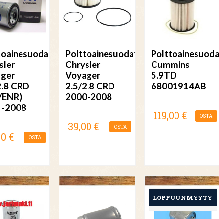
toainesuodatin
Polttoainesuodatin
Polttoainesuoda
sler
Chrysler
Cummins
ger
Voyager
5.9TD
2.8 CRD
2.5/2.8 CRD
68001914AB
/ENR)
2000-2008
1-2008
119,00 €
OSTA
39,00 €
OSTA
00 €
OSTA