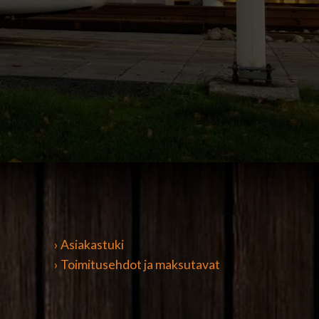
› Asiakastuki
› Toimitusehdot ja maksutavat