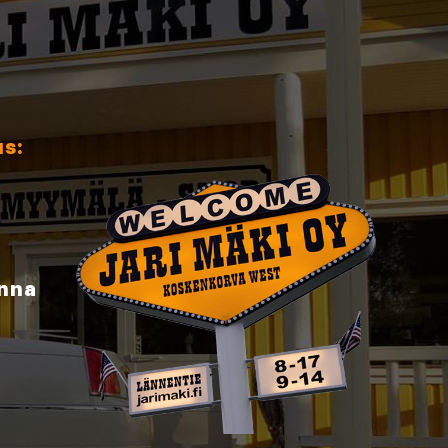
us:
inna