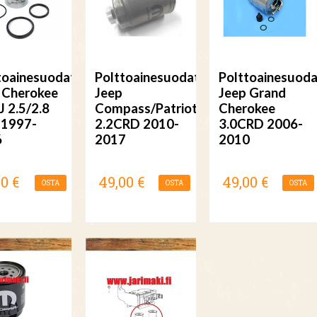
toainesuodatin
Polttoainesuodatin
Polttoainesuoda
 Cherokee
Jeep
Jeep Grand
J 2.5/2.8
Compass/Patriot
Cherokee
 1997-
2.2CRD 2010-
3.0CRD 2006-
6
2017
2010
00 €
49,00 €
49,00 €
OSTA
OSTA
OSTA