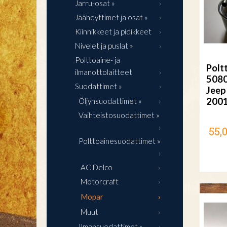
Jarru-osat »
Jäähdyttimet ja osat »
Kiinnikkeet ja pidikkeet
Nivelet ja puslat »
Polttoaine- ja
Polt
ilmanottolaitteet
508
Suodattimet »
Jeep
200
Öljynsuodattimet »
Vaihteistosuodattimet »
55,
Polttoainesuodattimet »
AC Delco
Motorcraft
Mopar
Muut
Ilmansuodattimet »