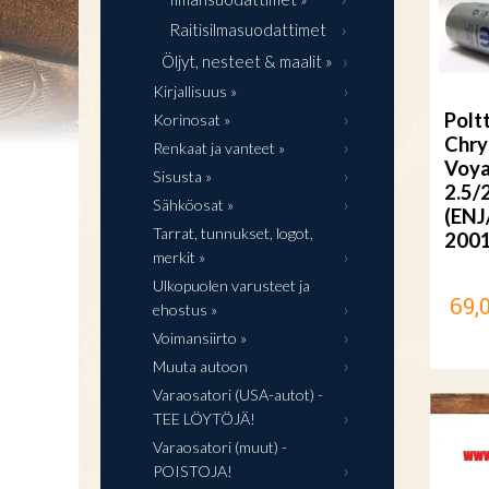
Raitisilmasuodattimet
Öljyt, nesteet & maalit »
Kirjallisuus »
Polt
Korinosat »
Chry
Renkaat ja vanteet »
Voya
Sisusta »
2.5/
Sähköosat »
(ENJ
Tarrat, tunnukset, logot,
200
merkit »
Ulkopuolen varusteet ja
69,
ehostus »
Voimansiirto »
Muuta autoon
Varaosatori (USA-autot) -
TEE LÖYTÖJÄ!
Varaosatori (muut) -
POISTOJA!