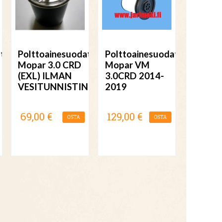
tin
Polttoainesuodatin
Polttoainesuodatin
Mopar 3.0 CRD
Mopar VM
(EXL) ILMAN
3.0CRD 2014-
VESITUNNISTINTA
2019
69,00 €
129,00 €
OSTA
OSTA