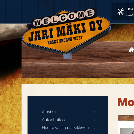
USA 
huol
Mo
Alusta »
Autonhoito »
Huolto-osat ja tarvikkeet »