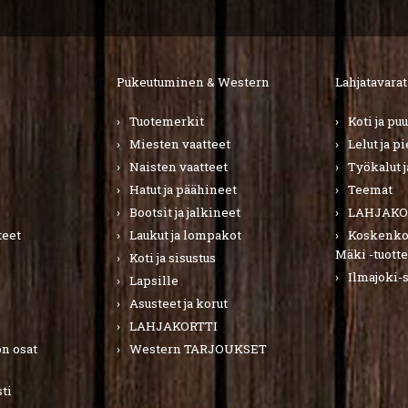
Pukeutuminen & Western
Lahjatavarat
Tuotemerkit
Koti ja pu
Miesten vaatteet
Lelut ja p
Naisten vaatteet
Työkalut j
Hatut ja päähineet
Teemat
Bootsit ja jalkineet
LAHJAKO
teet
Laukut ja lompakot
Koskenkor
Mäki -tuotte
Koti ja sisustus
Ilmajoki-
Lapsille
Asusteet ja korut
LAHJAKORTTI
n osat
Western TARJOUKSET
ti