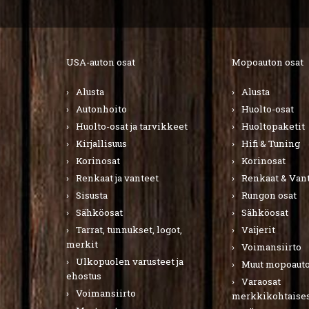
USA-auton osat
Mopoauton osat
Alusta
Alusta
Autonhoito
Huolto-osat
Huolto-osat ja tarvikkeet
Huoltopaketit
Kirjallisuus
Hifi & Tuning
Korinosat
Korinosat
Renkaat ja vanteet
Renkaat & Van
Sisusta
Rungon osat
Sähköosat
Sähköosat
Tarrat, tunnukset, logot,
Vaijerit
merkit
Voimansiirto
Ulkopuolen varusteet ja
Muut mopoauto
ehostus
Varaosat
Voimansiirto
merkkikohtaises