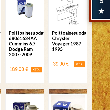
tin
Polttoainesuodatin
Polttoainesuodatin
68061634AA
Chrysler
Cummins 6.7
Voyager 1987-
Dodge Ram
1995
2007-2009
39,00 €
OSTA
189,00 €
OSTA