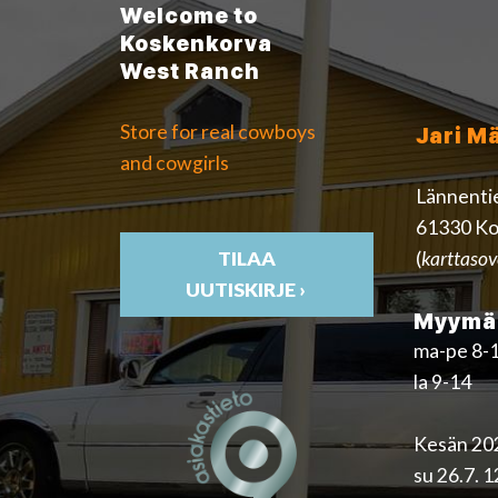
Welcome to
Koskenkorva
West Ranch
Store for real cowboys
Jari M
and cowgirls
Lännenti
61330 Ko
(
karttasov
TILAA
UUTISKIRJE ›
Myymäl
ma-pe 8-
la 9-14
Kesän 202
su 26.7. 