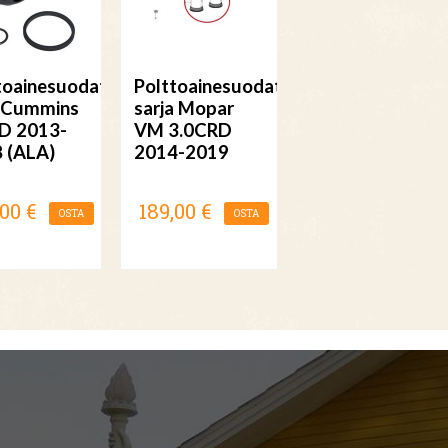
toainesuodatin
Polttoainesuodatin
 Cummins
sarja Mopar
D 2013-
VM 3.0CRD
 (ALA)
2014-2019
,00 €
189,00 €
OSTA
OSTA