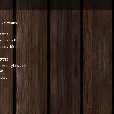
 & sisustus
utarha
ienoismallit
a tarvikkeet
RTTI
van kylä & Jari
et
seura