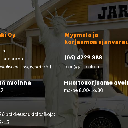
äki Oy
Myymälä ja
korjaamon ajanvara
e 5
(06) 4229 888
skenkorva
ellukseen: Lasipajantie 5
)
mail@jarimaki.fi
ä avoinna
Huoltokorjaamo avo
17
ma-pe 8.00-16.30
6 poikkeusaukioloaikoja:
12-15