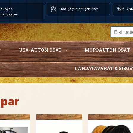
autojen
Hää- ja juhlakuljetukset
Yhte
tokorjaamo
USA-AUTON OSAT
MOPOAUTON OSAT
LAHJATAVARAT & SISUS
par