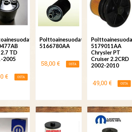
toainesuodatin
Polttoainesuodatin
Polttoainesuoda
0477AB
5166780AA
5179011AA
 2.7 TD
Chrysler PT
1-2005
Cruiser 2.2CRD
58,00 €
OSTA
2002-2010
00 €
OSTA
49,00 €
OSTA