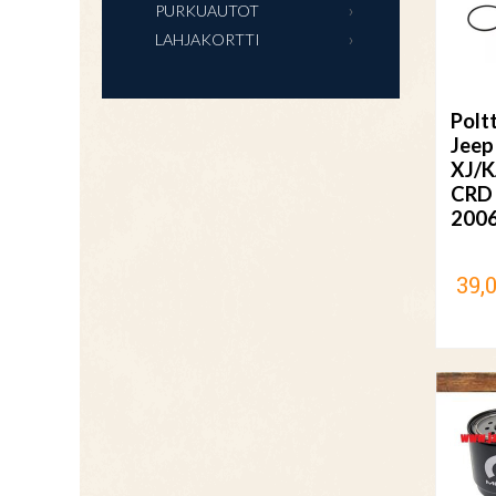
PURKUAUTOT
LAHJAKORTTI
Polt
Jeep
XJ/K
CRD
200
39,