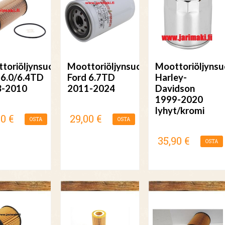
toriöljynsuodatin
Moottoriöljynsuodatin
Moottoriöljynsu
 6.0/6.4TD
Ford 6.7TD
Harley-
3-2010
2011-2024
Davidson
1999-2020
lyhyt/kromi
00 €
29,00 €
OSTA
OSTA
35,90 €
OSTA