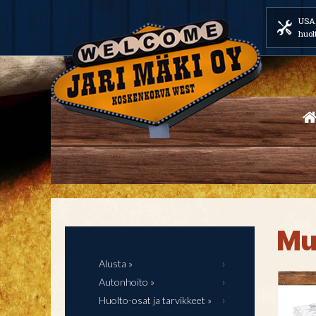
USA 
huol
Mu
Alusta »
Autonhoito »
Huolto-osat ja tarvikkeet »