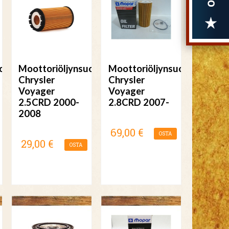
odatin
Moottoriöljynsuodatin
Moottoriöljynsuodatin
Chrysler
Chrysler
Voyager
Voyager
2.5CRD 2000-
2.8CRD 2007-
2008
69,00 €
OSTA
29,00 €
OSTA