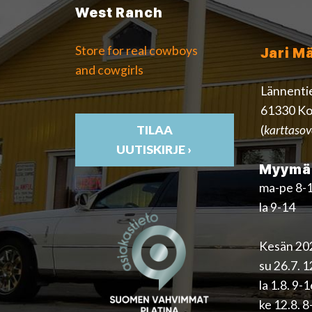
West Ranch
Store for real cowboys
Jari M
and cowgirls
Lännenti
61330 Ko
(
karttasov
TILAA
UUTISKIRJE ›
Myymäl
ma-pe 8-
la 9-14
Kesän 202
su 26.7. 
la 1.8. 9-
ke 12.8. 8