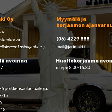
äki Oy
Myymälä ja
korjaamon ajanvara
e 5
(06) 4229 888
skenkorva
ellukseen: Lasipajantie 5
)
mail@jarimaki.fi
ä avoinna
Huoltokorjaamo avo
17
ma-pe 8.00-16.30
6 poikkeusaukioloaikoja:
12-15
16
-18