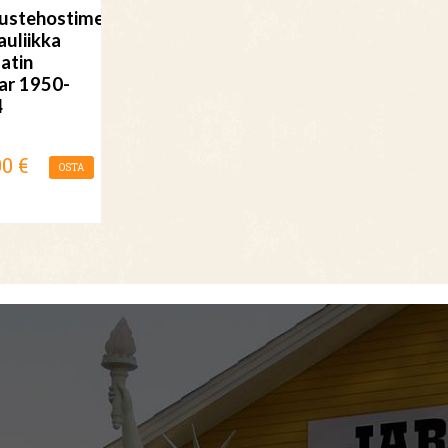
ustehostimen
auliikka
atin
r 1950-
4
00 €
OSTA