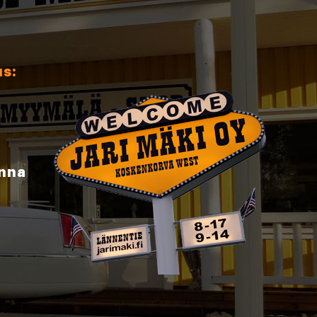
us:
inna