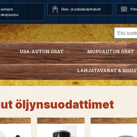
autojen
Hää- ja juhlakuljetukset
Yhte
tokorjaamo
USA-AUTON OSAT
MOPOAUTON OSAT
LAHJATAVARAT & SISUS
ut öljynsuodattimet