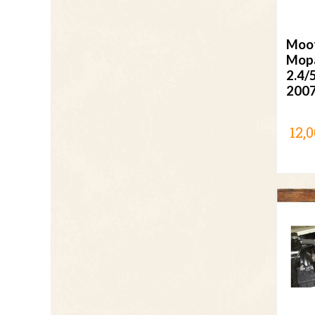
Moot
Mop
2.4/
200
12,0