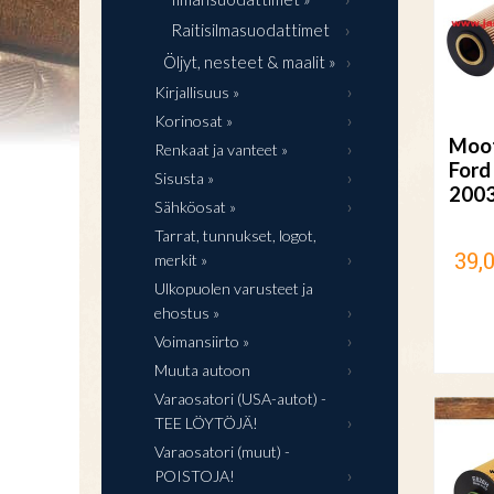
Raitisilmasuodattimet
Öljyt, nesteet & maalit »
Kirjallisuus »
Korinosat »
Moot
Renkaat ja vanteet »
Ford
Sisusta »
200
Sähköosat »
Tarrat, tunnukset, logot,
39,
merkit »
Ulkopuolen varusteet ja
ehostus »
Voimansiirto »
Muuta autoon
Varaosatori (USA-autot) -
TEE LÖYTÖJÄ!
Varaosatori (muut) -
POISTOJA!