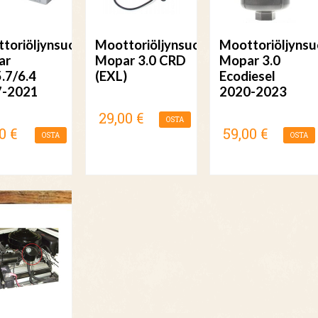
toriöljynsuodatin
Moottoriöljynsuodatin
Moottoriöljynsu
ar
Mopar 3.0 CRD
Mopar 3.0
5.7/6.4
(EXL)
Ecodiesel
7-2021
2020-2023
29,00 €
OSTA
0 €
59,00 €
OSTA
OSTA