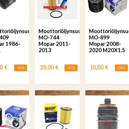
toriöljynsuodatin
Moottoriöljynsuodatin
Moottoriöljynsu
409
MO-744
MO-899
r 1986-
Mopar 2011-
Mopar 2008-
1
2013
2020 M20X1.5
0 €
29,00 €
18,00 €
OSTA
OSTA
OSTA