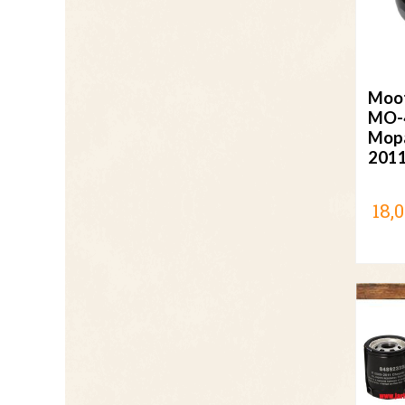
Moot
MO-
Mopa
201
18,0