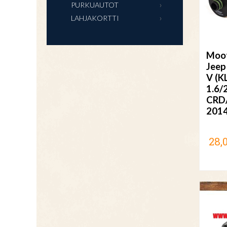
PURKUAUTOT
LAHJAKORTTI
Moot
Jeep
V (K
1.6/
CRD/
201
28,