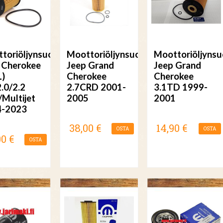
toriöljynsuodatin
Moottoriöljynsuodatin
Moottoriöljynsu
 Cherokee
Jeep Grand
Jeep Grand
L)
Cherokee
Cherokee
2.0/2.2
2.7CRD 2001-
3.1TD 1999-
Multijet
2005
2001
4-2023
38,00 €
14,90 €
OSTA
OSTA
00 €
OSTA