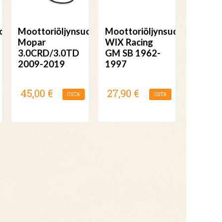
odatin
Moottoriöljynsuodatin
Moottoriöljynsuodatin
Mopar
WIX Racing
3.0CRD/3.0TD
GM SB 1962-
2009-2019
1997
45,00 €
27,90 €
OSTA
OSTA