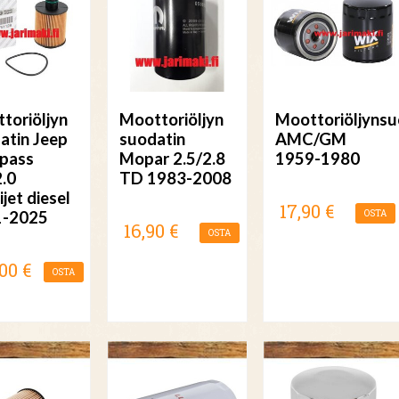
toriöljyn
Moottoriöljyn
Moottoriöljynsu
atin Jeep
suodatin
AMC/GM
pass
Mopar 2.5/2.8
1959-1980
2.0
TD 1983-2008
jet diesel
17,90 €
1-2025
OSTA
16,90 €
OSTA
00 €
OSTA