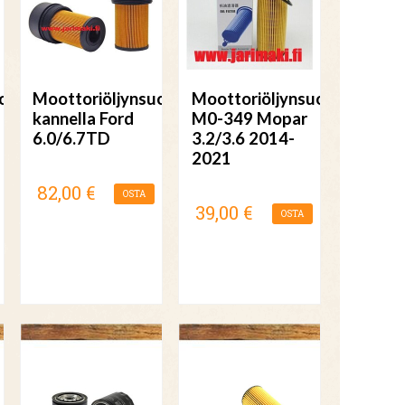
odatin
Moottoriöljynsuodatin
Moottoriöljynsuodatin
kannella Ford
M0-349 Mopar
6.0/6.7TD
3.2/3.6 2014-
2021
82,00 €
OSTA
39,00 €
OSTA