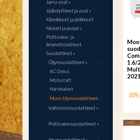
Jarru-osat »
Jäähdyttimet ja osat »
Kiinnikkeet ja pidikkeet
Nivelet ja puslat »
Polttoaine- ja
Moot
ilmanottolaitteet
suod
Suodattimet »
Com
1.6/
Öljynsuodattimet »
Multi
AC Delco
202
Motocraft
Harvinaiset
109,
Muut öljynsuodattimet
Vaihteistosuodattimet »
Polttoainesuodattimet »
Ilmansuodattimet »