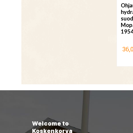
Ohja
hydr
suod
Mopa
195
36,
Welcome to
Koskenkorva