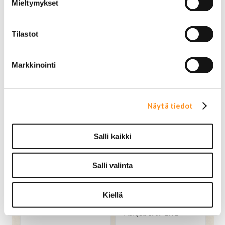
Mieltymykset
Tilastot
Näytä kaikki Lincoln merkit »
Markkinointi
MERCURY MERKIT
Näytä kaikki Mercury merkit »
Näytä tiedot
Salli kaikki
Salli valinta
Kiellä
Merkki muovia (kromi) 7-
Merkki metallia
1/8" Mercury Cougar
sivupilarista Mercury
Marquis 1969-1972