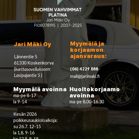
Myymälä ja
Jari Mäki Oy
korjaamon
ajanvaraus:
Lännentie 5
61330 Koskenkorva
(
karttasovellukseen:
(06) 4229 888
Lasipajantie 5
)
mail@jarimaki.fi
Myymälä avoinna
Huoltokorjaamo
avoinna
ma-pe 8-17
la 9-14
ma-pe 8.00-16.30
Kesän 2026
poikkeusaukioloaikoja:
su 26.7. 12-15
la 1.8. 9-16
ke 12.8. 8-18