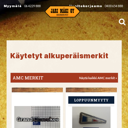
Myymälä
06 4229 888
Huoltokorjaamo
0400 654 888
Käytetyt alkuperäismerkit
AMC MERKIT
Näytä kaikki AMC merkit »