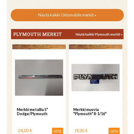
Näytä kaikki Oldsmobile merkit »
PLYMOUTH MERKIT
Näytä kaikki Plymouth merkit »
Merkki metallia 5"
Merkki muovia
Dodge/Plymouth
"Plymouth" 8-1/16"
24,00 €
19,00 €
OSTA
OSTA