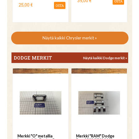
39,00 €
OSTA
25,00 €
OSTA
Näytä kaikki Chrysler merkit »
DODGE MERKIT
Näytä kaikki Dodge merkit »
Merkki "O" metallia
Merkki "RAM" Dodge