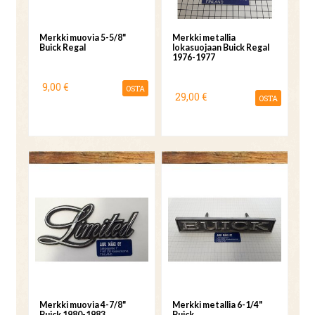
Merkki muovia 5-5/8"
Merkki metallia
Buick Regal
lokasuojaan Buick Regal
1976-1977
9,00 €
OSTA
29,00 €
OSTA
Merkki muovia 4-7/8"
Merkki metallia 6-1/4"
Buick 1980-1983
Buick