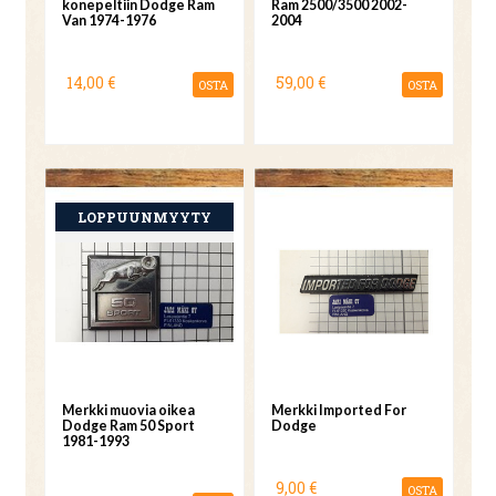
konepeltiin Dodge Ram
Ram 2500/3500 2002-
Van 1974-1976
2004
14,00 €
59,00 €
OSTA
OSTA
Merkki muovia oikea
Merkki Imported For
Dodge Ram 50 Sport
Dodge
1981-1993
9,00 €
OSTA