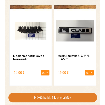
Dealer merkki muovoa
Merkki muovia 5-7/8" "E-
Normandin
CLASS"
14,00 €
19,00 €
OSTA
OSTA
Näytä kaikki Muut merkit »