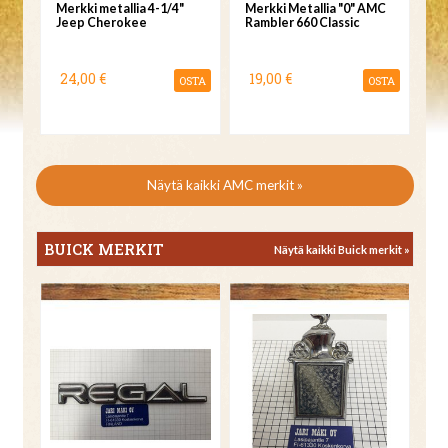
Merkki metallia 4-1/4"
Merkki Metallia "0" AMC
Jeep Cherokee
Rambler 660 Classic
24,00 €
19,00 €
OSTA
OSTA
Näytä kaikki AMC merkit »
BUICK MERKIT
Näytä kaikki Buick merkit »