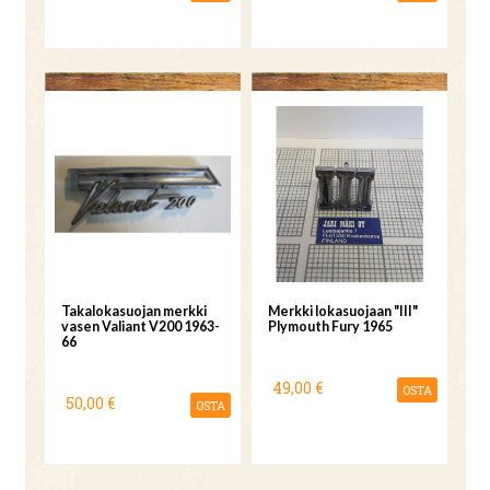
Takalokasuojan merkki
Merkki lokasuojaan "III"
vasen Valiant V200 1963-
Plymouth Fury 1965
66
49,00 €
OSTA
50,00 €
OSTA