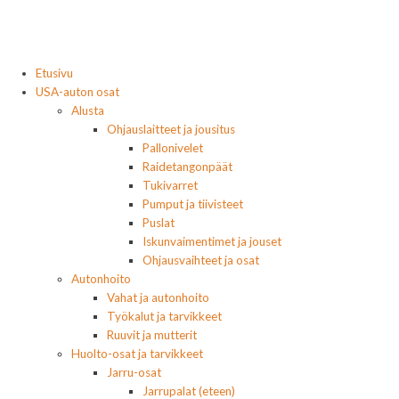
Etusivu
USA-auton osat
Alusta
Ohjauslaitteet ja jousitus
Pallonivelet
Raidetangonpäät
Tukivarret
Pumput ja tiivisteet
Puslat
Iskunvaimentimet ja jouset
Ohjausvaihteet ja osat
Autonhoito
Vahat ja autonhoito
Työkalut ja tarvikkeet
Ruuvit ja mutterit
Huolto-osat ja tarvikkeet
Jarru-osat
Jarrupalat (eteen)