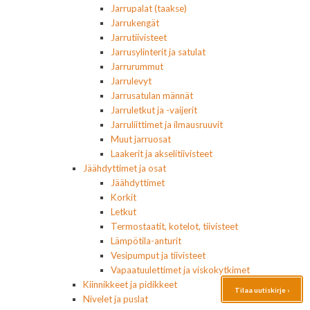
Jarrupalat (taakse)
Jarrukengät
Jarrutiivisteet
Jarrusylinterit ja satulat
Jarrurummut
Jarrulevyt
Jarrusatulan männät
Jarruletkut ja -vaijerit
Jarruliittimet ja ilmausruuvit
Muut jarruosat
Laakerit ja akselitiivisteet
Jäähdyttimet ja osat
Jäähdyttimet
Korkit
Letkut
Termostaatit, kotelot, tiivisteet
Lämpötila-anturit
Vesipumput ja tiivisteet
Vapaatuulettimet ja viskokytkimet
Kiinnikkeet ja pidikkeet
Tilaa uutiskirje ›
Nivelet ja puslat