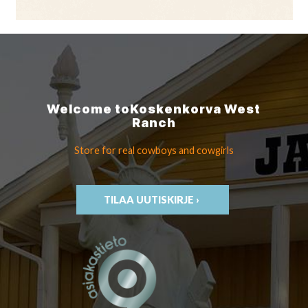
Welcome to
Koskenkorva
West
Ranch
Store for real cowboys
and cowgirls
TILAA UUTISKIRJE ›