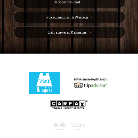
Mopoauton osat
Pukeutuminen & Western
Lahjatavarat & sisustus