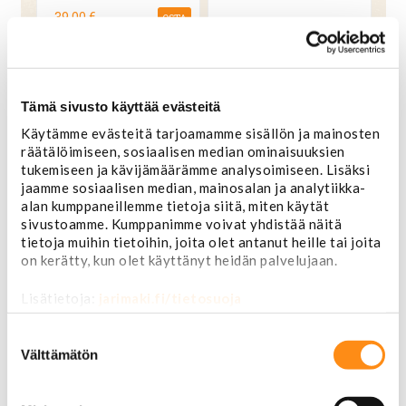
39,00 €
OSTA
19,00 €
OSTA
Tämä sivusto käyttää evästeitä
Käytämme evästeitä tarjoamamme sisällön ja mainosten
räätälöimiseen, sosiaalisen median ominaisuuksien
tukemiseen ja kävijämäärämme analysoimiseen. Lisäksi
jaamme sosiaalisen median, mainosalan ja analytiikka-
alan kumppaneillemme tietoja siitä, miten käytät
sivustoamme. Kumppanimme voivat yhdistää näitä
tietoja muihin tietoihin, joita olet antanut heille tai joita
on kerätty, kun olet käyttänyt heidän palvelujaan.
Lisätietoja:
jarimaki.fi/tietosuoja
Tunniste laatta käytetty
Keulamerkki Lincoln
Lincoln Continental Mar
Town Car 1981-1987
IV 1969-1972
Suostumuksen
valinta
Välttämätön
59,00 €
OSTA
49,00 €
OSTA