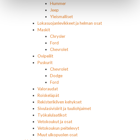
Hummer
Jeep
Yleismalliset
Lokasuojanlevikkeet ja helman osat
Maskit
Chrysler
Ford
Chevrolet
Ovipeilit
Puskurit
Chevrolet
Dodge
Ford
Valoraudat
Roiskeläpät
Rekisterikilven kehykset
Sivulasivisiirit ja tuuliohjaimet
Työkalulaatikot
Vetokoukut ja osat
Vetokoukun peitelevyt
Muut ulkopuolen osat