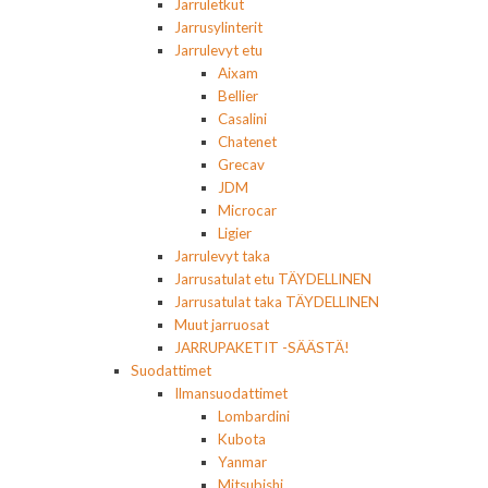
Jarruletkut
Jarrusylinterit
Jarrulevyt etu
Aixam
Bellier
Casalini
Chatenet
Grecav
JDM
Microcar
Ligier
Jarrulevyt taka
Jarrusatulat etu TÄYDELLINEN
Jarrusatulat taka TÄYDELLINEN
Muut jarruosat
JARRUPAKETIT -SÄÄSTÄ!
Suodattimet
Ilmansuodattimet
Lombardini
Kubota
Yanmar
Mitsubishi