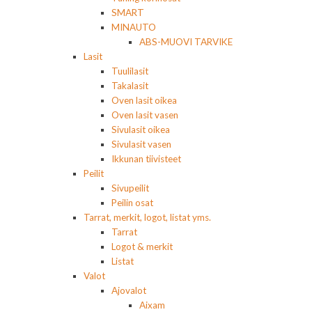
SMART
MINAUTO
ABS-MUOVI TARVIKE
Lasit
Tuulilasit
Takalasit
Oven lasit oikea
Oven lasit vasen
Sivulasit oikea
Sivulasit vasen
Ikkunan tiivisteet
Peilit
Sivupeilit
Peilin osat
Tarrat, merkit, logot, listat yms.
Tarrat
Logot & merkit
Listat
Valot
Ajovalot
Aixam