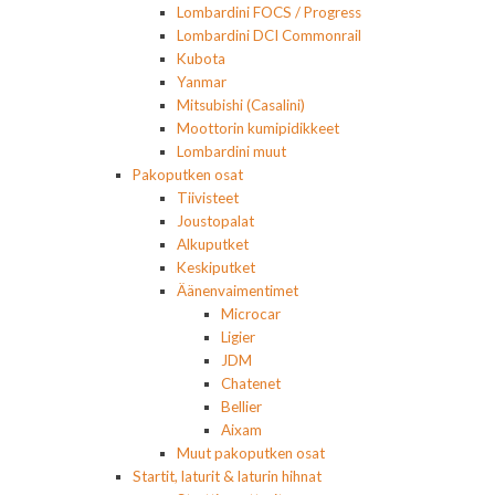
Lombardini FOCS / Progress
Lombardini DCI Commonrail
Kubota
Yanmar
Mitsubishi (Casalini)
Moottorin kumipidikkeet
Lombardini muut
Pakoputken osat
Tiivisteet
Joustopalat
Alkuputket
Keskiputket
Äänenvaimentimet
Microcar
Ligier
JDM
Chatenet
Bellier
Aixam
Muut pakoputken osat
Startit, laturit & laturin hihnat