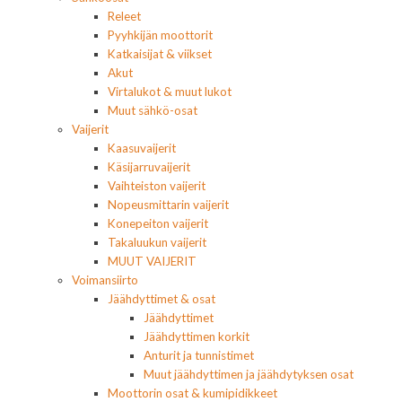
Releet
Pyyhkijän moottorit
Katkaisijat & viikset
Akut
Virtalukot & muut lukot
Muut sähkö-osat
Vaijerit
Kaasuvaijerit
Käsijarruvaijerit
Vaihteiston vaijerit
Nopeusmittarin vaijerit
Konepeiton vaijerit
Takaluukun vaijerit
MUUT VAIJERIT
Voimansiirto
Jäähdyttimet & osat
Jäähdyttimet
Jäähdyttimen korkit
Anturit ja tunnistimet
Muut jäähdyttimen ja jäähdytyksen osat
Moottorin osat & kumipidikkeet