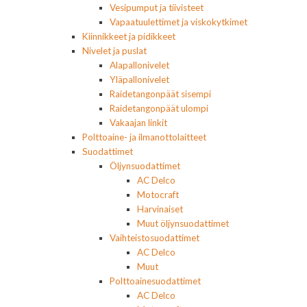
Vesipumput ja tiivisteet
Vapaatuulettimet ja viskokytkimet
Kiinnikkeet ja pidikkeet
Nivelet ja puslat
Alapallonivelet
Yläpallonivelet
Raidetangonpäät sisempi
Raidetangonpäät ulompi
Vakaajan linkit
Polttoaine- ja ilmanottolaitteet
Suodattimet
Öljynsuodattimet
AC Delco
Motocraft
Harvinaiset
Muut öljynsuodattimet
Vaihteistosuodattimet
AC Delco
Muut
Polttoainesuodattimet
AC Delco