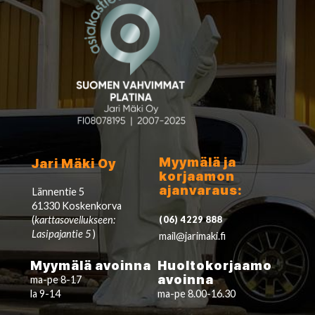
Myymälä ja
Jari Mäki Oy
korjaamon
ajanvaraus:
Lännentie 5
61330 Koskenkorva
(
karttasovellukseen:
(06) 4229 888
Lasipajantie 5
)
mail@jarimaki.fi
Myymälä avoinna
Huoltokorjaamo
avoinna
ma-pe 8-17
la 9-14
ma-pe 8.00-16.30