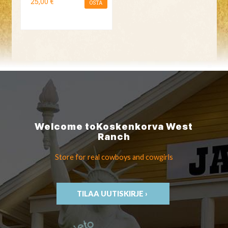
25,00 €
OSTA
Welcome to
Koskenkorva
West
Ranch
Store for real cowboys
and cowgirls
TILAA UUTISKIRJE ›