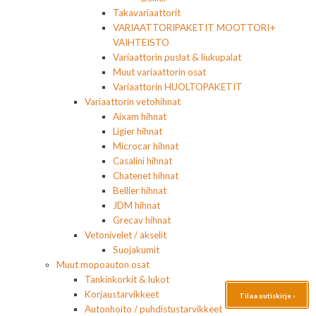
Takavariaattorit
VARIAATTORIPAKETIT MOOTTORI+
VAIHTEISTO
Variaattorin puslat & liukupalat
Muut variaattorin osat
Variaattorin HUOLTOPAKETIT
Variaattorin vetohihnat
Aixam hihnat
Ligier hihnat
Microcar hihnat
Casalini hihnat
Chatenet hihnat
Bellier hihnat
JDM hihnat
Grecav hihnat
Vetonivelet / akselit
Suojakumit
Muut mopoauton osat
Tankinkorkit & lukot
Korjaustarvikkeet
Tilaa uutiskirje ›
Autonhoito / puhdistustarvikkeet