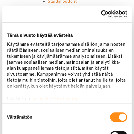
Starttimoottorit
Starttimoottorin osat
Sytytysosat
Sähköosat
Ajovalokytkimet
Jarruvalokytkimet
Tämä sivusto käyttää evästeitä
Keskuslukon kytkimet
Käytämme evästeitä tarjoamamme sisällön ja mainosten
Lasinnostimen kytkimet
räätälöimiseen, sosiaalisen median ominaisuuksien
Lämmityslaitteen osat
tukemiseen ja kävijämäärämme analysoimiseen. Lisäksi
Muut kytkimet ja sähköosat
jaamme sosiaalisen median, mainosalan ja analytiikka-
Nelivedon kytkimet
alan kumppaneillemme tietoja siitä, miten käytät
Ovivalokykimet
sivustoamme. Kumppanimme voivat yhdistää näitä
Releet ja sulakkeet
tietoja muihin tietoihin, joita olet antanut heille tai joita
Vakionopeudensäätimen osat
on kerätty, kun olet käyttänyt heidän palvelujaan.
Tarrat, tunnukset, logot, merkit
Alkuperäiset tarrat ja teipit
Lisätietoja:
jarimaki.fi/tietosuoja
Käytetyt alkuperäismerkit
AMC merkit
Suostumuksen
Buick merkit
valinta
Välttämätön
Cadillac merkit
Chevrolet merkit
Chrysler merkit