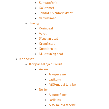
Subwooferit
Kaiuttimet
Johdot / pientarvikkeet
Vahvistimet
Tuning
Korinosat
Valot
Sisustan osat
Kromilistat
Kuppipenkit
Muut tuning osat
Korinosat
Koripaneelit ja puskurit
Aixam
Alkuperäinen
Lasikuitu
ABS-muovi tarvike
Bellier
Alkuperäinen
Lasikuitu
ABS-muovi tarvike