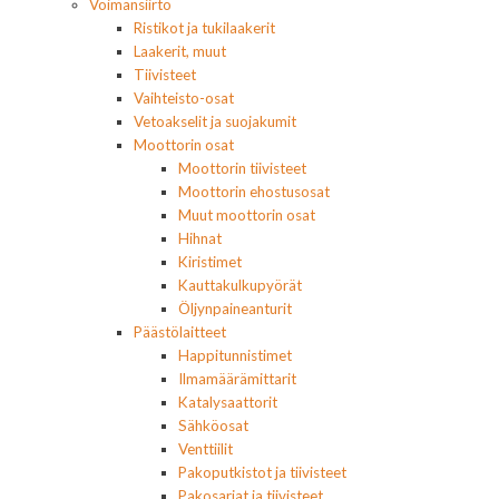
Voimansiirto
Ristikot ja tukilaakerit
Laakerit, muut
Tiivisteet
Vaihteisto-osat
Vetoakselit ja suojakumit
Moottorin osat
Moottorin tiivisteet
Moottorin ehostusosat
Muut moottorin osat
Hihnat
Kiristimet
Kauttakulkupyörät
Öljynpaineanturit
Päästölaitteet
Happitunnistimet
Ilmamäärämittarit
Katalysaattorit
Sähköosat
Venttiilit
Pakoputkistot ja tiivisteet
Pakosarjat ja tiivisteet