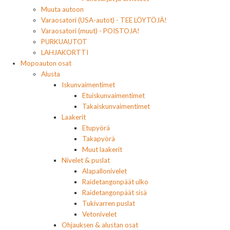
Muuta autoon
Varaosatori (USA-autot) - TEE LÖYTÖJÄ!
Varaosatori (muut) - POISTOJA!
PURKUAUTOT
LAHJAKORTTI
Mopoauton osat
Alusta
Iskunvaimentimet
Etuiskunvaimentimet
Takaiskunvaimentimet
Laakerit
Etupyörä
Takapyörä
Muut laakerit
Nivelet & puslat
Alapallonivelet
Raidetangonpäät ulko
Raidetangonpäät sisä
Tukivarren puslat
Vetonivelet
Ohjauksen & alustan osat