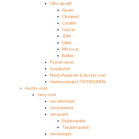
Olka-akselit
Aixam
Chatenet
Casalini
Grecav
JDM
Ligier
Microcar
Bellier
Pyörän navat
Suojakumit
Muut ohjauksen & alustan osat
Hammastangot TÄYDELLINEN
Huolto-osat
Jarru-osat
Jarrutiivisteet
Jarrurummut
Jarrupalat
Etujarrupalat
Takajarrupalat
Jarrukengät