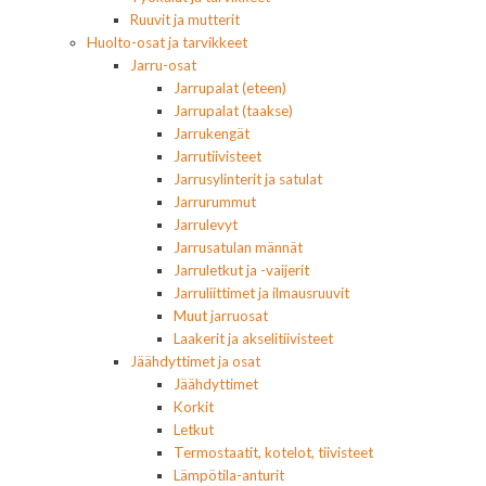
Ruuvit ja mutterit
Huolto-osat ja tarvikkeet
Jarru-osat
Jarrupalat (eteen)
Jarrupalat (taakse)
Jarrukengät
Jarrutiivisteet
Jarrusylinterit ja satulat
Jarrurummut
Jarrulevyt
Jarrusatulan männät
Jarruletkut ja -vaijerit
Jarruliittimet ja ilmausruuvit
Muut jarruosat
Laakerit ja akselitiivisteet
Jäähdyttimet ja osat
Jäähdyttimet
Korkit
Letkut
Termostaatit, kotelot, tiivisteet
Lämpötila-anturit