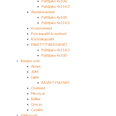
Pulttijako 4x100
Pulttijako 4x114,3
Alumiinivanteet
Pulttijako 4x100
Pulttijako 4x114,3
Kromivanteet
Pyöränpultit & mutterit
Koristekapselit
PAKETTITARJOUKSET
Pulttijako 4x114,3
Pulttijako 4x100
Rungon osat
Aixam
JDM
Ligier
RÄJÄYTYSKUVAT
Chatenet
Microcar
Bellier
Grecav
Casalini
Sähköosat