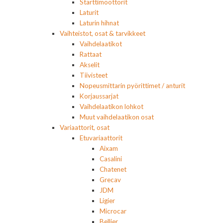
Starttimoottorit
Laturit
Laturin hihnat
Vaihteistot, osat & tarvikkeet
Vaihdelaatikot
Rattaat
Akselit
Tiivisteet
Nopeusmittarin pyörittimet / anturit
Korjaussarjat
Vaihdelaatikon lohkot
Muut vaihdelaatikon osat
Variaattorit, osat
Etuvariaattorit
Aixam
Casalini
Chatenet
Grecav
JDM
Ligier
Microcar
Bellier