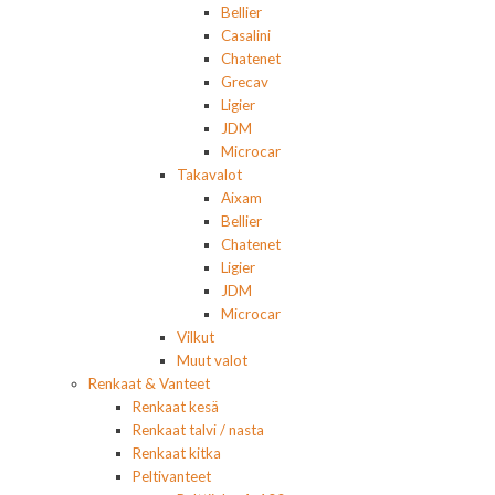
Bellier
Casalini
Chatenet
Grecav
Ligier
JDM
Microcar
Takavalot
Aixam
Bellier
Chatenet
Ligier
JDM
Microcar
Vilkut
Muut valot
Renkaat & Vanteet
Renkaat kesä
Renkaat talvi / nasta
Renkaat kitka
Peltivanteet