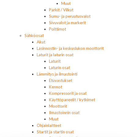
Muut
Parkit / Vilkut
Sumu- ja peruutusvalot
Sivuvalot ja markerit
Polttimot
Sähköosat
Akut
Lasinnostin- ja keskuslukon moottorit
Laturit ja laturin osat
Laturit
Laturin osat
Lämmitys ja ilmastointi
Etuvastukset
Kennot
Kompressorit ja osat
Käyttöpaneelit / kytkimet
Moottorit
Ilmastoinnin osat
Muut
Ohjainlaitteet
Startit ja startin osat