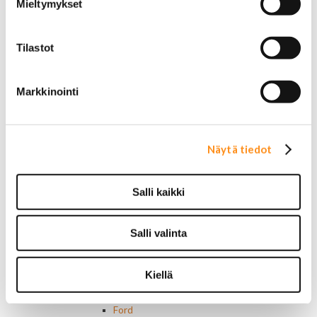
Mieltymykset
Dodge merkit
Ford merkit
Lincoln merkit
Tilastot
Mercury merkit
Oldsmobile merkit
Plymouth merkit
Markkinointi
Pontiac merkit
Muut merkit
Merkit ja logot
Tarrat
Näytä tiedot
Ulkopuolen varusteet ja ehostus
Astinlaudat ja -putket
Salli kaikki
Aurinkolipat
Erikoiskeulamerkit
Kromilistat
Salli valinta
Kromikoristeet
Cadillac
Chevrolet
Kiellä
Chrysler
Dodge
Ford