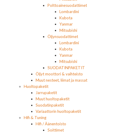
Polttoainesuodattimet
Lombardini
Kubota
Yanmar
Mitsubishi
Öljynsuodattimet
Lombardini
Kubota
Yanmar
Mitsubishi
SUODATINPAKETIT
Öljyt moottori & vaihteisto
Muut nesteet, liimat ja massat
Huoltopaketit
Jarrupaketit
Muut huoltopaketit
Suodatinpaketit
Variaattorin huoltopaketit
Hifi & Tuning
Hifi / Äänentoisto
Soittimet