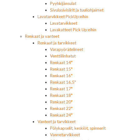
Pyyhkijänsulat
Sivulasivisiirit ja tuuliohjaimet
Lavatarvikkeet PickUp:eihin
Lavatarvikkeet
Lavakatteet Pick Up:eihin
Renkaat ja vanteet
Renkaat ja tarvikkeet
Varapyörätelineet
Venttiilinhatut
Renkaat 14"
Renkaat 15"
Renkaat 16"
Renkaat 16,5"
Renkaat 17"
Renkaat 18"
Renkaat 20"
Renkaat 22"
Renkaat 24"
Vanteet ja tarvikkeet
Pölykapselit, keskiöt, spinnerit
Vannetarvikkeet