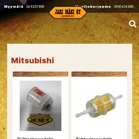
Myymälä
06 4229 888
Huoltokorjaamo
0400 654 888
Mitsubishi