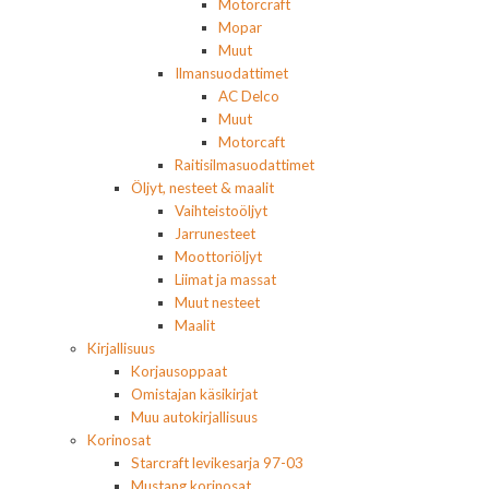
Motorcraft
Mopar
Muut
Ilmansuodattimet
AC Delco
Muut
Motorcaft
Raitisilmasuodattimet
Öljyt, nesteet & maalit
Vaihteistoöljyt
Jarrunesteet
Moottoriöljyt
Liimat ja massat
Muut nesteet
Maalit
Kirjallisuus
Korjausoppaat
Omistajan käsikirjat
Muu autokirjallisuus
Korinosat
Starcraft levikesarja 97-03
Mustang korinosat