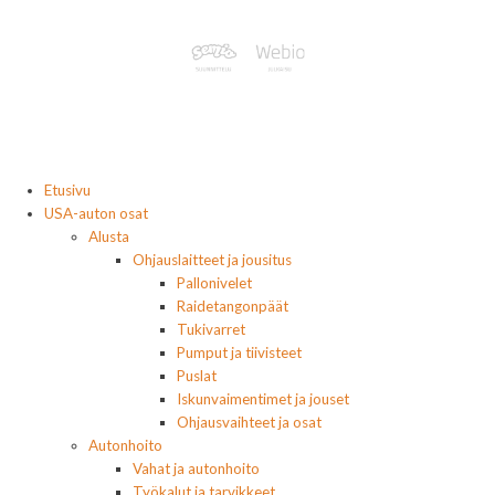
Etusivu
USA-auton osat
Alusta
Ohjauslaitteet ja jousitus
Pallonivelet
Raidetangonpäät
Tukivarret
Pumput ja tiivisteet
Puslat
Iskunvaimentimet ja jouset
Ohjausvaihteet ja osat
Autonhoito
Vahat ja autonhoito
Työkalut ja tarvikkeet