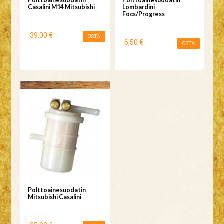
Polttoainesuodatin
Polttoainesuodatin
Casalini M14 Mitsubishi
Lombardini
Focs/Progress
39,00 €
OSTA
6,50 €
OSTA
Polttoainesuodatin
Mitsubishi Casalini