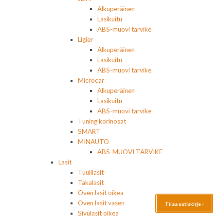
Alkuperäinen
Lasikuitu
ABS-muovi tarvike
Ligier
Alkuperäinen
Lasikuitu
ABS-muovi tarvike
Microcar
Alkuperäinen
Lasikuitu
ABS-muovi tarvike
Tuning korinosat
SMART
MINAUTO
ABS-MUOVI TARVIKE
Lasit
Tuulilasit
Takalasit
Oven lasit oikea
Oven lasit vasen
Tilaa uutiskirje ›
Sivulasit oikea