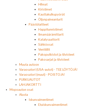
Hihnat
Kiristimet
Kauttakulkupyörät
Öljynpaineanturit
Päästölaitteet
Happitunnistimet
Ilmamäärämittarit
Katalysaattorit
Sähköosat
Venttiilit
Pakoputkistot ja tiivisteet
Pakosarjat ja tiivisteet
Muuta autoon
Varaosatori (USA-autot) - TEE LÖYTÖJÄ!
Varaosatori (muut) - POISTOJA!
PURKUAUTOT
LAHJAKORTTI
Mopoauton osat
Alusta
Iskunvaimentimet
Etuiskunvaimentimet