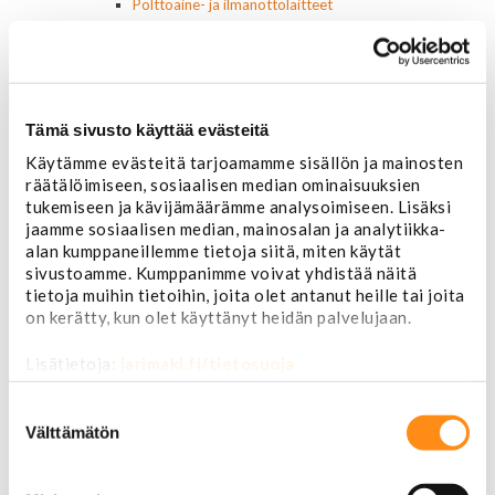
Polttoaine- ja ilmanottolaitteet
Suodattimet
Öljynsuodattimet
AC Delco
Motocraft
Harvinaiset
Tämä sivusto käyttää evästeitä
Muut öljynsuodattimet
Käytämme evästeitä tarjoamamme sisällön ja mainosten
Vaihteistosuodattimet
räätälöimiseen, sosiaalisen median ominaisuuksien
AC Delco
tukemiseen ja kävijämäärämme analysoimiseen. Lisäksi
Muut
jaamme sosiaalisen median, mainosalan ja analytiikka-
Polttoainesuodattimet
alan kumppaneillemme tietoja siitä, miten käytät
AC Delco
sivustoamme. Kumppanimme voivat yhdistää näitä
Motorcraft
tietoja muihin tietoihin, joita olet antanut heille tai joita
Mopar
on kerätty, kun olet käyttänyt heidän palvelujaan.
Muut
Ilmansuodattimet
Lisätietoja:
jarimaki.fi/tietosuoja
AC Delco
Muut
Suostumuksen
Motorcaft
valinta
Välttämätön
Raitisilmasuodattimet
Öljyt, nesteet & maalit
Vaihteistoöljyt