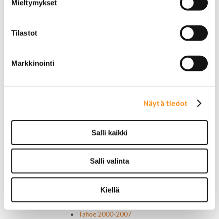
Mieltymykset
Jarrunesteet
Moottoriöljyt
Liimat ja massat
Tilastot
Muut nesteet
Maalit
Kirjallisuus
Markkinointi
Korjausoppaat
Omistajan käsikirjat
Muu autokirjallisuus
Korinosat
Näytä tiedot
Starcraft levikesarja 97-03
Mustang korinosat
Chevrolet
Salli kaikki
Van 1978-1996
Van 1997-
Salli valinta
Pick upp 1988-1999
Pick upp 2000-2007
Pick upp 2008-
Kiellä
Suburban 1992-1999
Suburban 2000-2006
Tahoe 2000-2007