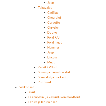
Jeep
Takavalot
Cadillac
Chevrolet
Corvette
Chrysler
Dodge
Ford P/U
Ford muut
Hummer
Jeep
Lincoln
Muut
Parkit / Vilkut
Sumu- ja peruutusvalot
Sivuvalot ja markerit
Polttimot
Sähköosat
Akut
Lasinnostin- ja keskuslukon moottorit
Laturit ja laturin osat