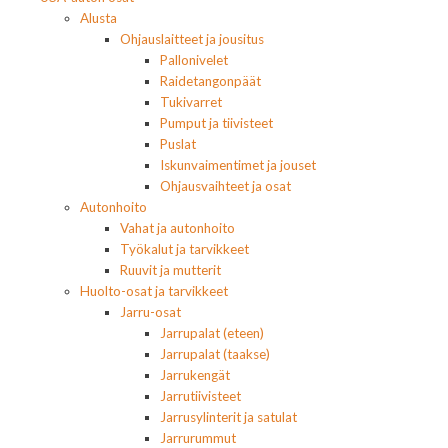
Alusta
Ohjauslaitteet ja jousitus
Pallonivelet
Raidetangonpäät
Tukivarret
Pumput ja tiivisteet
Puslat
Iskunvaimentimet ja jouset
Ohjausvaihteet ja osat
Autonhoito
Vahat ja autonhoito
Työkalut ja tarvikkeet
Ruuvit ja mutterit
Huolto-osat ja tarvikkeet
Jarru-osat
Jarrupalat (eteen)
Jarrupalat (taakse)
Jarrukengät
Jarrutiivisteet
Jarrusylinterit ja satulat
Jarrurummut