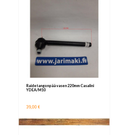
Raidetangonpää vasen 220mm Casalini
YDEA/M10
39,00 €