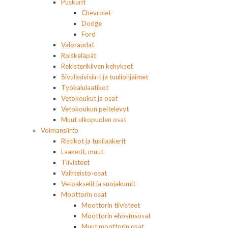
Puskurit
Chevrolet
Dodge
Ford
Valoraudat
Roiskeläpät
Rekisterikilven kehykset
Sivulasivisiirit ja tuuliohjaimet
Työkalulaatikot
Vetokoukut ja osat
Vetokoukun peitelevyt
Muut ulkopuolen osat
Voimansiirto
Ristikot ja tukilaakerit
Laakerit, muut
Tiivisteet
Vaihteisto-osat
Vetoakselit ja suojakumit
Moottorin osat
Moottorin tiivisteet
Moottorin ehostusosat
Muut moottorin osat