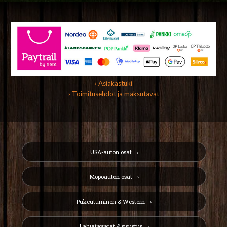
› Asiakastuki
› Toimitusehdot ja maksutavat
USA-auton osat
Mopoauton osat
Pukeutuminen & Western
Lahjatavarat & sisustus