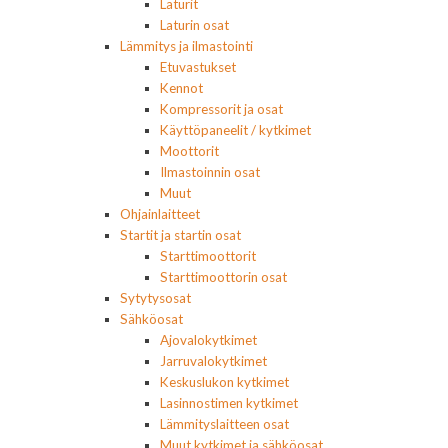
Laturit
Laturin osat
Lämmitys ja ilmastointi
Etuvastukset
Kennot
Kompressorit ja osat
Käyttöpaneelit / kytkimet
Moottorit
Ilmastoinnin osat
Muut
Ohjainlaitteet
Startit ja startin osat
Starttimoottorit
Starttimoottorin osat
Sytytysosat
Sähköosat
Ajovalokytkimet
Jarruvalokytkimet
Keskuslukon kytkimet
Lasinnostimen kytkimet
Lämmityslaitteen osat
Muut kytkimet ja sähköosat