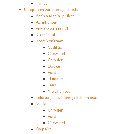
Tarrat
Ulkopuolen varusteet ja ehostus
Astinlaudat ja -putket
Aurinkolipat
Erikoiskeulamerkit
Kromilistat
Kromikoristeet
Cadillac
Chevrolet
Chrysler
Dodge
Ford
Hummer
Jeep
Yleismalliset
Lokasuojanlevikkeet ja helman osat
Maskit
Chrysler
Ford
Chevrolet
Ovipeilit