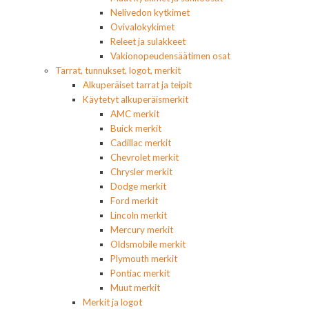
Nelivedon kytkimet
Ovivalokykimet
Releet ja sulakkeet
Vakionopeudensäätimen osat
Tarrat, tunnukset, logot, merkit
Alkuperäiset tarrat ja teipit
Käytetyt alkuperäismerkit
AMC merkit
Buick merkit
Cadillac merkit
Chevrolet merkit
Chrysler merkit
Dodge merkit
Ford merkit
Lincoln merkit
Mercury merkit
Oldsmobile merkit
Plymouth merkit
Pontiac merkit
Muut merkit
Merkit ja logot