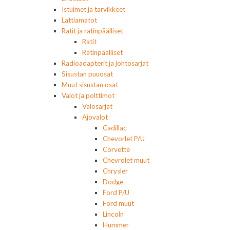
Istuimet ja tarvikkeet
Lattiamatot
Ratit ja ratinpäälliset
Ratit
Ratinpäälliset
Radioadapterit ja johtosarjat
Sisustan puuosat
Muut sisustan osat
Valot ja polttimot
Valosarjat
Ajovalot
Cadillac
Chevorlet P/U
Corvette
Chevrolet muut
Chrysler
Dodge
Ford P/U
Ford muut
Lincoln
Hummer