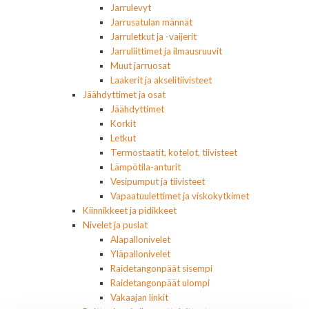
Jarrulevyt
Jarrusatulan männät
Jarruletkut ja -vaijerit
Jarruliittimet ja ilmausruuvit
Muut jarruosat
Laakerit ja akselitiivisteet
Jäähdyttimet ja osat
Jäähdyttimet
Korkit
Letkut
Termostaatit, kotelot, tiivisteet
Lämpötila-anturit
Vesipumput ja tiivisteet
Vapaatuulettimet ja viskokytkimet
Kiinnikkeet ja pidikkeet
Nivelet ja puslat
Alapallonivelet
Yläpallonivelet
Raidetangonpäät sisempi
Raidetangonpäät ulompi
Vakaajan linkit