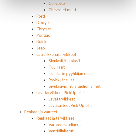
Corvette
Chevrolet muut
Ford
Dodge
Chrysler
Pontiac
Buick
Jeep
Lasit, ikkunatarvikkeet
Sivulasit/takalasit
Tuulilasit
Tuulilasin pyyhkijän osat
Pyyhkijänsulat
Sivulasivisiirit ja tuuliohjaimet
Lavatarvikkeet PickUp:eihin
Lavatarvikkeet
Lavakatteet Pick Up:eihin
Renkaat ja vanteet
Renkaat ja tarvikkeet
Varapyörätelineet
Venttiilinhatut