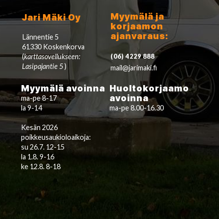
Myymälä ja
Jari Mäki Oy
korjaamon
ajanvaraus:
Lännentie 5
61330 Koskenkorva
(
karttasovellukseen:
(06) 4229 888
Lasipajantie 5
)
mail@jarimaki.fi
Myymälä avoinna
Huoltokorjaamo
avoinna
ma-pe 8-17
la 9-14
ma-pe 8.00-16.30
Kesän 2026
poikkeusaukioloaikoja:
su 26.7. 12-15
la 1.8. 9-16
ke 12.8. 8-18