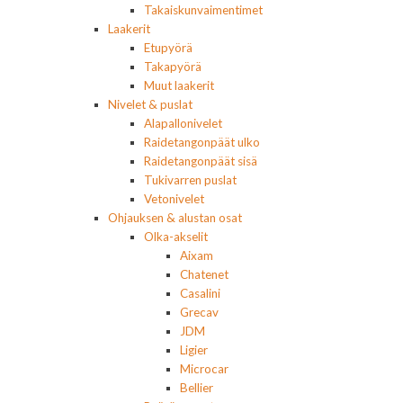
Takaiskunvaimentimet
Laakerit
Etupyörä
Takapyörä
Muut laakerit
Nivelet & puslat
Alapallonivelet
Raidetangonpäät ulko
Raidetangonpäät sisä
Tukivarren puslat
Vetonivelet
Ohjauksen & alustan osat
Olka-akselit
Aixam
Chatenet
Casalini
Grecav
JDM
Ligier
Microcar
Bellier