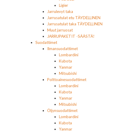
Ligier
Jarrulevyt taka
Jarrusatulat etu TÄYDELLINEN
Jarrusatulat taka TÄYDELLINEN
Muut jarruosat
JARRUPAKETIT -SÄÄSTÄ!
Suodattimet
Ilmansuodattimet
Lombardini
Kubota
Yanmar
Mitsubishi
Polttoainesuodattimet
Lombardini
Kubota
Yanmar
Mitsubishi
Öljynsuodattimet
Lombardini
Kubota
Yanmar