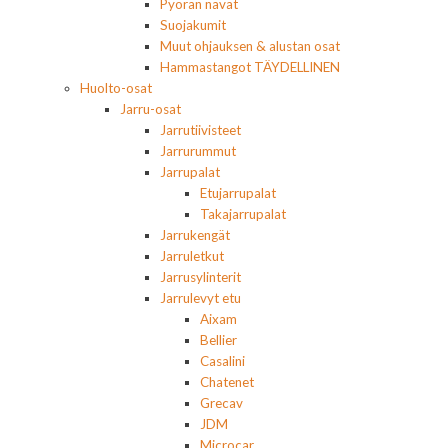
Pyörän navat
Suojakumit
Muut ohjauksen & alustan osat
Hammastangot TÄYDELLINEN
Huolto-osat
Jarru-osat
Jarrutiivisteet
Jarrurummut
Jarrupalat
Etujarrupalat
Takajarrupalat
Jarrukengät
Jarruletkut
Jarrusylinterit
Jarrulevyt etu
Aixam
Bellier
Casalini
Chatenet
Grecav
JDM
Microcar