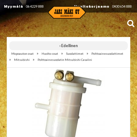
Myymälä
06 4229 888
Huoltokorjaamo
0400 654 888
‹ Edellinen
»
»
»
Mopoauton osat
Huolto-osat
Suodattimet
Polttoainesuodattimet
»
»
Mitsubishi
Polttoainesuodatin Mitsubishi Casalini