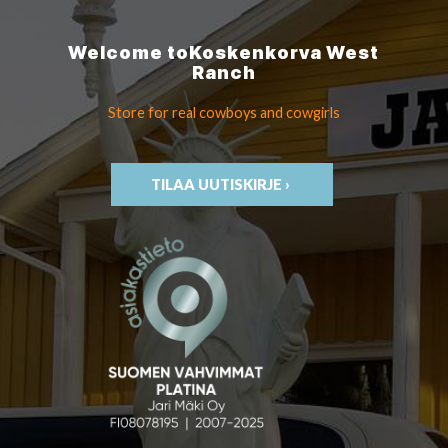
Welcome to
Koskenkorva
West
Ranch
Store for real cowboys
and cowgirls
TILAA UUTISKIRJE ›