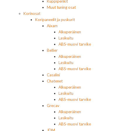
Kuppipenkit
Muut tuning osat
Korinosat
Koripaneelit ja puskurit
Aixam
Alkuperäinen
Lasikuitu
ABS-muovi tarvike
Bellier
Alkuperäinen
Lasikuitu
ABS-muovi tarvike
Casalini
Chatenet
Alkuperäinen
Lasikuitu
ABS-muovi tarvike
Grecav
Alkuperäinen
Lasikuitu
ABS-muovi tarvike
JDM