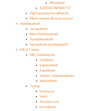
Mitsubishi
SUODATINPAKETIT
Öljyt moottori & vaihteisto
Muut nesteet, liimat ja massat
Huoltopaketit
Jarrupaketit
Muut huoltopaketit
Suodatinpaketit
Variaattorin huoltopaketit
Hifi & Tuning
Hifi / Äänentoisto
Soittimet
Subwooferit
Kaiuttimet
Johdot / pientarvikkeet
Vahvistimet
Tuning
Korinosat
Valot
Sisustan osat
Kromilistat