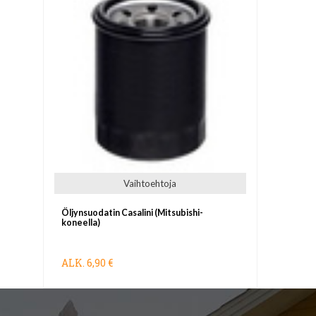
Vaihtoehtoja
Öljynsuodatin Casalini (Mitsubishi-
koneella)
ALK.
6,90 €