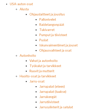
USA-auton osat
Alusta
Ohjauslaitteet ja jousitus
Pallonivelet
Raidetangonpäät
Tukivarret
Pumput ja tiivisteet
Puslat
Iskunvaimentimet ja jouset
Ohjausvaihteet ja osat
Autonhoito
Vahat ja autonhoito
Työkalut ja tarvikkeet
Ruuvit ja mutterit
Huolto-osat ja tarvikkeet
Jarru-osat
Jarrupalat (eteen)
Jarrupalat (taakse)
Jarrukengät
Jarrutiivisteet
Jarrusylinterit ja satulat