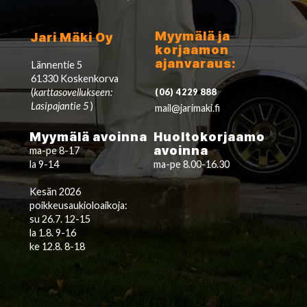
Myymälä ja
Jari Mäki Oy
korjaamon
ajanvaraus:
Lännentie 5
61330 Koskenkorva
(
karttasovellukseen:
(06) 4229 888
Lasipajantie 5
)
mail@jarimaki.fi
Myymälä avoinna
Huoltokorjaamo
avoinna
ma-pe 8-17
la 9-14
ma-pe 8.00-16.30
Kesän 2026
poikkeusaukioloaikoja:
su 26.7. 12-15
la 1.8. 9-16
ke 12.8. 8-18