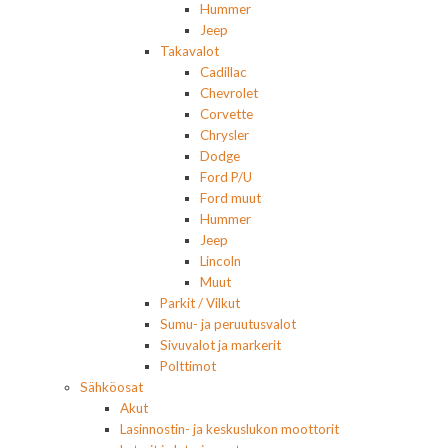
Hummer
Jeep
Takavalot
Cadillac
Chevrolet
Corvette
Chrysler
Dodge
Ford P/U
Ford muut
Hummer
Jeep
Lincoln
Muut
Parkit / Vilkut
Sumu- ja peruutusvalot
Sivuvalot ja markerit
Polttimot
Sähköosat
Akut
Lasinnostin- ja keskuslukon moottorit