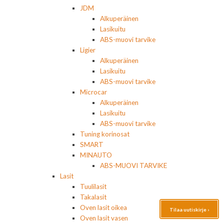
JDM
Alkuperäinen
Lasikuitu
ABS-muovi tarvike
Ligier
Alkuperäinen
Lasikuitu
ABS-muovi tarvike
Microcar
Alkuperäinen
Lasikuitu
ABS-muovi tarvike
Tuning korinosat
SMART
MINAUTO
ABS-MUOVI TARVIKE
Lasit
Tuulilasit
Takalasit
Oven lasit oikea
Tilaa uutiskirje ›
Oven lasit vasen