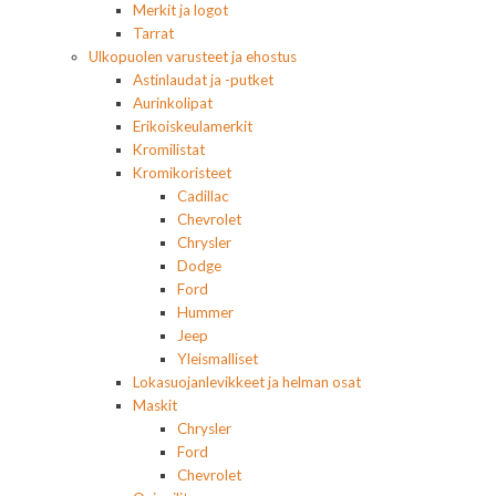
Merkit ja logot
Tarrat
Ulkopuolen varusteet ja ehostus
Astinlaudat ja -putket
Aurinkolipat
Erikoiskeulamerkit
Kromilistat
Kromikoristeet
Cadillac
Chevrolet
Chrysler
Dodge
Ford
Hummer
Jeep
Yleismalliset
Lokasuojanlevikkeet ja helman osat
Maskit
Chrysler
Ford
Chevrolet