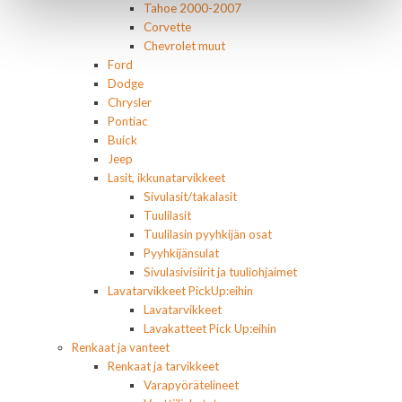
Tahoe 2000-2007
Corvette
Chevrolet muut
Ford
Dodge
Chrysler
Pontiac
Buick
Jeep
Lasit, ikkunatarvikkeet
Sivulasit/takalasit
Tuulilasit
Tuulilasin pyyhkijän osat
Pyyhkijänsulat
Sivulasivisiirit ja tuuliohjaimet
Lavatarvikkeet PickUp:eihin
Lavatarvikkeet
Lavakatteet Pick Up:eihin
Renkaat ja vanteet
Renkaat ja tarvikkeet
Varapyörätelineet