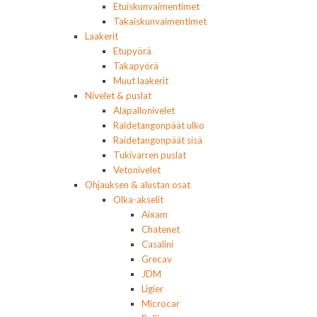
Etuiskunvaimentimet
Takaiskunvaimentimet
Laakerit
Etupyörä
Takapyörä
Muut laakerit
Nivelet & puslat
Alapallonivelet
Raidetangonpäät ulko
Raidetangonpäät sisä
Tukivarren puslat
Vetonivelet
Ohjauksen & alustan osat
Olka-akselit
Aixam
Chatenet
Casalini
Grecav
JDM
Ligier
Microcar