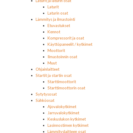
Laturit ja laturin osat
Laturit
Laturin osat
Lämmitys ja ilmastointi
Etuvastukset
Kennot
Kompressorit ja osat
Käyttöpaneelit / kytkimet
Moottorit
Ilmastoinnin osat
Muut
Ohjainlaitteet
Startit ja startin osat
Starttimoottorit
Starttimoottorin osat
Sytytysosat
Sähköosat
Ajovalokytkimet
Jarruvalokytkimet
Keskuslukon kytkimet
Lasinnostimen kytkimet
Lämmityslaitteen osat