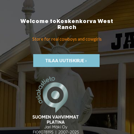
Welcome to
Koskenkorva
West
Ranch
Store for real cowboys
and cowgirls
TILAA UUTISKIRJE ›