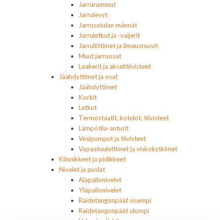
Jarrurummut
Jarrulevyt
Jarrusatulan männät
Jarruletkut ja -vaijerit
Jarruliittimet ja ilmausruuvit
Muut jarruosat
Laakerit ja akselitiivisteet
Jäähdyttimet ja osat
Jäähdyttimet
Korkit
Letkut
Termostaatit, kotelot, tiivisteet
Lämpötila-anturit
Vesipumput ja tiivisteet
Vapaatuulettimet ja viskokytkimet
Kiinnikkeet ja pidikkeet
Nivelet ja puslat
Alapallonivelet
Yläpallonivelet
Raidetangonpäät sisempi
Raidetangonpäät ulompi