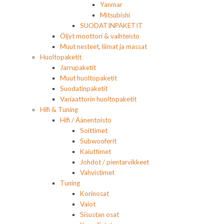
Yanmar
Mitsubishi
SUODATINPAKETIT
Öljyt moottori & vaihteisto
Muut nesteet, liimat ja massat
Huoltopaketit
Jarrupaketit
Muut huoltopaketit
Suodatinpaketit
Variaattorin huoltopaketit
Hifi & Tuning
Hifi / Äänentoisto
Soittimet
Subwooferit
Kaiuttimet
Johdot / pientarvikkeet
Vahvistimet
Tuning
Korinosat
Valot
Sisustan osat