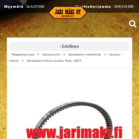
Myymälä
06 4229 888
Huoltokorjaamo
0400 654 888
‹ Edellinen
»
»
»
Mopoauton osat
Voimansiirto
Variaattorin vetohihnat
Casalini
»
hihnat
Variaattorin hihna Casalini Ydea -2009