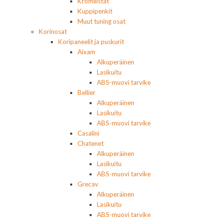
Kromilistat
Kuppipenkit
Muut tuning osat
Korinosat
Koripaneelit ja puskurit
Aixam
Alkuperäinen
Lasikuitu
ABS-muovi tarvike
Bellier
Alkuperäinen
Lasikuitu
ABS-muovi tarvike
Casalini
Chatenet
Alkuperäinen
Lasikuitu
ABS-muovi tarvike
Grecav
Alkuperäinen
Lasikuitu
ABS-muovi tarvike