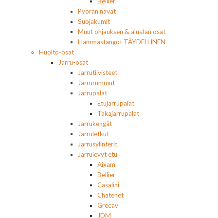
Bellier
Pyörän navat
Suojakumit
Muut ohjauksen & alustan osat
Hammastangot TÄYDELLINEN
Huolto-osat
Jarru-osat
Jarrutiivisteet
Jarrurummut
Jarrupalat
Etujarrupalat
Takajarrupalat
Jarrukengät
Jarruletkut
Jarrusylinterit
Jarrulevyt etu
Aixam
Bellier
Casalini
Chatenet
Grecav
JDM