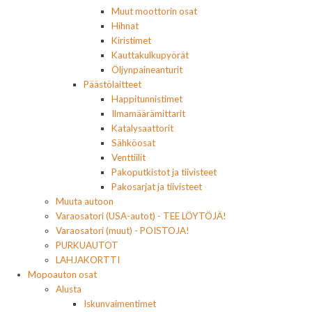
Muut moottorin osat
Hihnat
Kiristimet
Kauttakulkupyörät
Öljynpaineanturit
Päästölaitteet
Happitunnistimet
Ilmamäärämittarit
Katalysaattorit
Sähköosat
Venttiilit
Pakoputkistot ja tiivisteet
Pakosarjat ja tiivisteet
Muuta autoon
Varaosatori (USA-autot) - TEE LÖYTÖJÄ!
Varaosatori (muut) - POISTOJA!
PURKUAUTOT
LAHJAKORTTI
Mopoauton osat
Alusta
Iskunvaimentimet