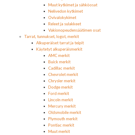
Muut kytkimet ja sähköosat
Nelivedon kytkimet
Ovivalokykimet
Releet ja sulakkeet
Vakionopeudensäätimen osat
Tarrat, tunnukset, logot, merkit
Alkuperäiset tarrat ja teipit
Käytetyt alkuperäismerkit
AMC merkit
Buick merkit
Cadillac merkit
Chevrolet merkit
Chrysler merkit
Dodge merkit
Ford merkit
Lincoln merkit
Mercury merkit
Oldsmobile merkit
Plymouth merkit
Pontiac merkit
Muut merkit