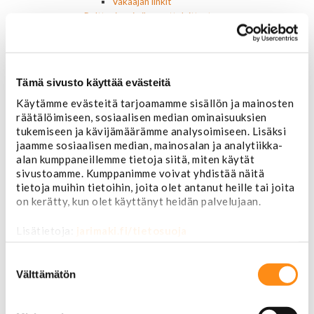
Vakaajan linkit
Polttoaine- ja ilmanottolaitteet
Suodattimet
Öljynsuodattimet
AC Delco
Motocraft
Tämä sivusto käyttää evästeitä
Harvinaiset
Käytämme evästeitä tarjoamamme sisällön ja mainosten
Muut öljynsuodattimet
räätälöimiseen, sosiaalisen median ominaisuuksien
Vaihteistosuodattimet
tukemiseen ja kävijämäärämme analysoimiseen. Lisäksi
AC Delco
jaamme sosiaalisen median, mainosalan ja analytiikka-
Muut
alan kumppaneillemme tietoja siitä, miten käytät
Polttoainesuodattimet
sivustoamme. Kumppanimme voivat yhdistää näitä
AC Delco
tietoja muihin tietoihin, joita olet antanut heille tai joita
Motorcraft
on kerätty, kun olet käyttänyt heidän palvelujaan.
Mopar
Muut
Lisätietoja:
jarimaki.fi/tietosuoja
Ilmansuodattimet
AC Delco
Suostumuksen
Muut
valinta
Välttämätön
Motorcaft
Raitisilmasuodattimet
Öljyt, nesteet & maalit