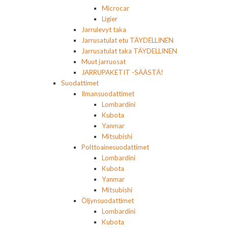
Microcar
Ligier
Jarrulevyt taka
Jarrusatulat etu TÄYDELLINEN
Jarrusatulat taka TÄYDELLINEN
Muut jarruosat
JARRUPAKETIT -SÄÄSTÄ!
Suodattimet
Ilmansuodattimet
Lombardini
Kubota
Yanmar
Mitsubishi
Polttoainesuodattimet
Lombardini
Kubota
Yanmar
Mitsubishi
Öljynsuodattimet
Lombardini
Kubota