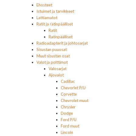
Ehosteet
Istuimet ja tarvikkeet
Lattiamatot
Ratit ja ratinpäälliset
Ratit
Ratinpäälliset
Radioadapterit ja johtosarjat
Sisustan puuosat
Muut sisustan osat
Valot ja polttimot
Valosarjat
Ajovalot
Cadillac
Chevorlet P/U
Corvette
Chevrolet muut
Chrysler
Dodge
Ford P/U
Ford muut
Lincoln