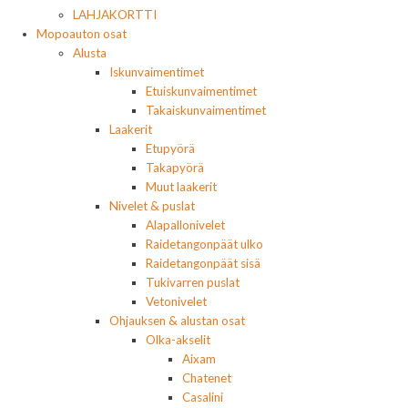
LAHJAKORTTI
Mopoauton osat
Alusta
Iskunvaimentimet
Etuiskunvaimentimet
Takaiskunvaimentimet
Laakerit
Etupyörä
Takapyörä
Muut laakerit
Nivelet & puslat
Alapallonivelet
Raidetangonpäät ulko
Raidetangonpäät sisä
Tukivarren puslat
Vetonivelet
Ohjauksen & alustan osat
Olka-akselit
Aixam
Chatenet
Casalini