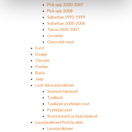
Pick upp 2000-2007
Pick upp 2008-
Suburban 1992-1999
Suburban 2000-2006
Tahoe 2000-2007
Corvette
Chevrolet muut
Ford
Dodge
Chrysler
Pontiac
Buick
Jeep
Lasit, ikkunatarvikkeet
Sivulasit/takalasit
Tuulilasit
Tuulilasin pyyhkijän osat
Pyyhkijänsulat
Sivulasivisiirit ja tuuliohjaimet
Lavatarvikkeet PickUp:eihin
Lavatarvikkeet