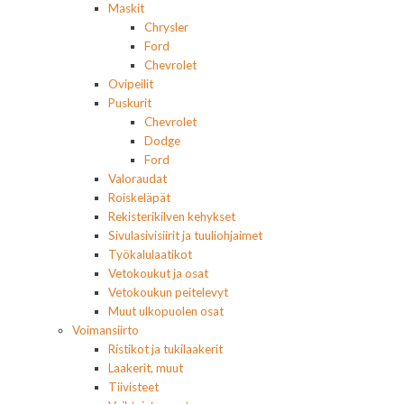
Maskit
Chrysler
Ford
Chevrolet
Ovipeilit
Puskurit
Chevrolet
Dodge
Ford
Valoraudat
Roiskeläpät
Rekisterikilven kehykset
Sivulasivisiirit ja tuuliohjaimet
Työkalulaatikot
Vetokoukut ja osat
Vetokoukun peitelevyt
Muut ulkopuolen osat
Voimansiirto
Ristikot ja tukilaakerit
Laakerit, muut
Tiivisteet