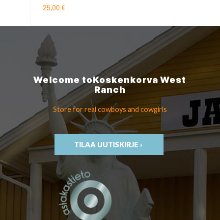
25,00 €
Welcome to
Koskenkorva
West
Ranch
Store for real cowboys
and cowgirls
TILAA UUTISKIRJE ›