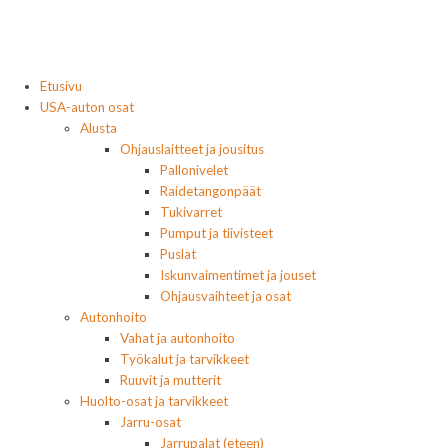
Etusivu
USA-auton osat
Alusta
Ohjauslaitteet ja jousitus
Pallonivelet
Raidetangonpäät
Tukivarret
Pumput ja tiivisteet
Puslat
Iskunvaimentimet ja jouset
Ohjausvaihteet ja osat
Autonhoito
Vahat ja autonhoito
Työkalut ja tarvikkeet
Ruuvit ja mutterit
Huolto-osat ja tarvikkeet
Jarru-osat
Jarrupalat (eteen)