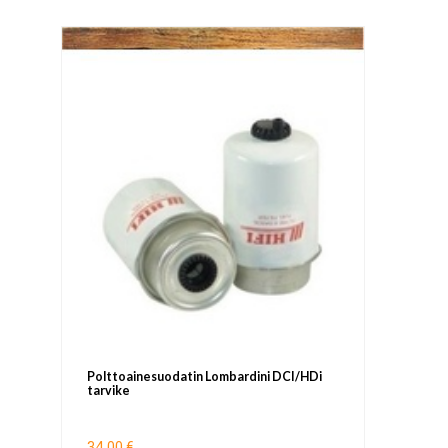
Polttoainesuodatin Lombardini DCI/HDi
tarvike
34,00 €