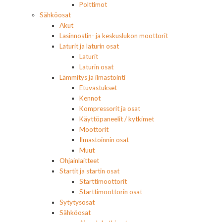
Polttimot
Sähköosat
Akut
Lasinnostin- ja keskuslukon moottorit
Laturit ja laturin osat
Laturit
Laturin osat
Lämmitys ja ilmastointi
Etuvastukset
Kennot
Kompressorit ja osat
Käyttöpaneelit / kytkimet
Moottorit
Ilmastoinnin osat
Muut
Ohjainlaitteet
Startit ja startin osat
Starttimoottorit
Starttimoottorin osat
Sytytysosat
Sähköosat