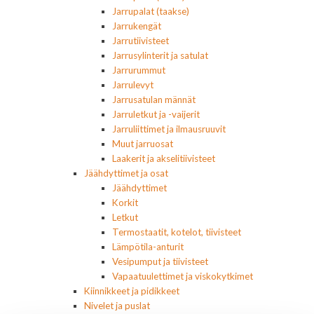
Jarrupalat (taakse)
Jarrukengät
Jarrutiivisteet
Jarrusylinterit ja satulat
Jarrurummut
Jarrulevyt
Jarrusatulan männät
Jarruletkut ja -vaijerit
Jarruliittimet ja ilmausruuvit
Muut jarruosat
Laakerit ja akselitiivisteet
Jäähdyttimet ja osat
Jäähdyttimet
Korkit
Letkut
Termostaatit, kotelot, tiivisteet
Lämpötila-anturit
Vesipumput ja tiivisteet
Vapaatuulettimet ja viskokytkimet
Kiinnikkeet ja pidikkeet
Nivelet ja puslat