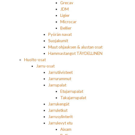
Grecav
JDM
Ligier
Microcar
Bellier
Pyörän navat
Suojakumit
Muut ohjauksen & alustan osat
Hammastangot TÄYDELLINEN
Huolto-osat
Jarru-osat
Jarrutiivisteet
Jarrurummut
Jarrupalat
Etujarrupalat
Takajarrupalat
Jarrukengät
Jarruletkut
Jarrusylinterit
Jarrulevyt etu
Aixam