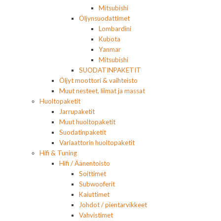
Mitsubishi
Öljynsuodattimet
Lombardini
Kubota
Yanmar
Mitsubishi
SUODATINPAKETIT
Öljyt moottori & vaihteisto
Muut nesteet, liimat ja massat
Huoltopaketit
Jarrupaketit
Muut huoltopaketit
Suodatinpaketit
Variaattorin huoltopaketit
Hifi & Tuning
Hifi / Äänentoisto
Soittimet
Subwooferit
Kaiuttimet
Johdot / pientarvikkeet
Vahvistimet