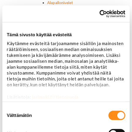
Alapallonivelet
Yläpallonivelet
Raidetangonpäät sisempi
Raidetangonpäät ulompi
Vakaajan linkit
Polttoaine- ja ilmanottolaitteet
Tämä sivusto käyttää evästeitä
Suodattimet
Käytämme evästeitä tarjoamamme sisällön ja mainosten
Öljynsuodattimet
räätälöimiseen, sosiaalisen median ominaisuuksien
AC Delco
tukemiseen ja kävijämäärämme analysoimiseen. Lisäksi
Motocraft
jaamme sosiaalisen median, mainosalan ja analytiikka-
Harvinaiset
alan kumppaneillemme tietoja siitä, miten käytät
Muut öljynsuodattimet
sivustoamme. Kumppanimme voivat yhdistää näitä
Vaihteistosuodattimet
tietoja muihin tietoihin, joita olet antanut heille tai joita
AC Delco
on kerätty, kun olet käyttänyt heidän palvelujaan.
Muut
Polttoainesuodattimet
Lisätietoja:
jarimaki.fi/tietosuoja
AC Delco
Motorcraft
Suostumuksen
Mopar
valinta
Välttämätön
Muut
Ilmansuodattimet