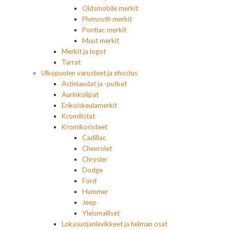
Oldsmobile merkit
Plymouth merkit
Pontiac merkit
Muut merkit
Merkit ja logot
Tarrat
Ulkopuolen varusteet ja ehostus
Astinlaudat ja -putket
Aurinkolipat
Erikoiskeulamerkit
Kromilistat
Kromikoristeet
Cadillac
Chevrolet
Chrysler
Dodge
Ford
Hummer
Jeep
Yleismalliset
Lokasuojanlevikkeet ja helman osat