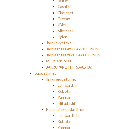
Bellier
Casalini
Chatenet
Grecav
JDM
Microcar
Ligier
Jarrulevyt taka
Jarrusatulat etu TÄYDELLINEN
Jarrusatulat taka TÄYDELLINEN
Muut jarruosat
JARRUPAKETIT -SÄÄSTÄ!
Suodattimet
Ilmansuodattimet
Lombardini
Kubota
Yanmar
Mitsubishi
Polttoainesuodattimet
Lombardini
Kubota
Yanmar