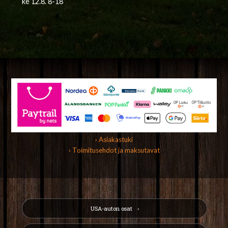
ke 12.8. 8-18
› Asiakastuki
› Toimitusehdot ja maksutavat
USA-auton osat