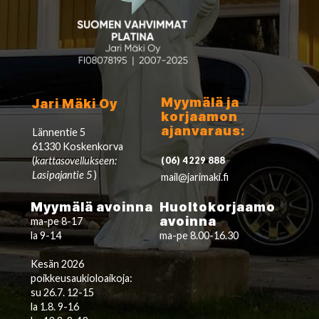
Myymälä ja
Jari Mäki Oy
korjaamon
ajanvaraus:
Lännentie 5
61330 Koskenkorva
(
karttasovellukseen:
(06) 4229 888
Lasipajantie 5
)
mail@jarimaki.fi
Myymälä avoinna
Huoltokorjaamo
avoinna
ma-pe 8-17
la 9-14
ma-pe 8.00-16.30
Kesän 2026
poikkeusaukioloaikoja:
su 26.7. 12-15
la 1.8. 9-16