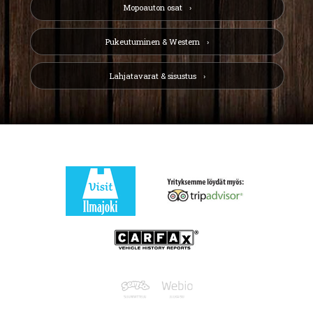
Mopoauton osat
Pukeutuminen & Western
Lahjatavarat & sisustus