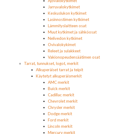
Ajovalokytkimet
Jarruvalokytkimet
Keskuslukon kytkimet
Lasinnostimen kytkimet
Lämmityslaitteen osat
Muut kytkimet ja sähköosat
Nelivedon kytkimet
Ovivalokykimet
Releet ja sulakkeet
Vakionopeudensäätimen osat
Tarrat, tunnukset, logot, merkit
Alkuperäiset tarrat ja teipit
Käytetyt alkuperäismerkit
AMC merkit
Buick merkit
Cadillac merkit
Chevrolet merkit
Chrysler merkit
Dodge merkit
Ford merkit
Lincoln merkit
Mercury merkit