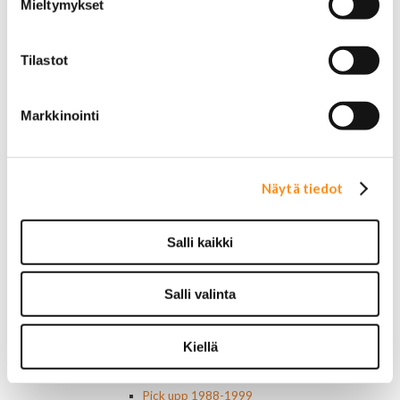
AC Delco
Mieltymykset
Muut
Motorcaft
Raitisilmasuodattimet
Tilastot
Öljyt, nesteet & maalit
Vaihteistoöljyt
Jarrunesteet
Markkinointi
Moottoriöljyt
Liimat ja massat
Muut nesteet
Näytä tiedot
Maalit
Kirjallisuus
Korjausoppaat
Salli kaikki
Omistajan käsikirjat
Muu autokirjallisuus
Korinosat
Salli valinta
Starcraft levikesarja 97-03
Mustang korinosat
Chevrolet
Kiellä
Van 1978-1996
Van 1997-
Pick upp 1988-1999