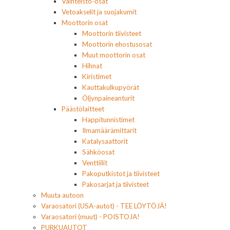
Vaihteisto-osat
Vetoakselit ja suojakumit
Moottorin osat
Moottorin tiivisteet
Moottorin ehostusosat
Muut moottorin osat
Hihnat
Kiristimet
Kauttakulkupyörät
Öljynpaineanturit
Päästölaitteet
Happitunnistimet
Ilmamäärämittarit
Katalysaattorit
Sähköosat
Venttiilit
Pakoputkistot ja tiivisteet
Pakosarjat ja tiivisteet
Muuta autoon
Varaosatori (USA-autot) - TEE LÖYTÖJÄ!
Varaosatori (muut) - POISTOJA!
PURKUAUTOT