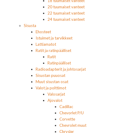
18 tuumaiset vanteet
20 tuumaiset vanteet
22 tuumaiset vanteet
24 tuumaiset vanteet
Sisusta
Ehosteet
Istuimet ja tarvikkeet
Lattiamatot
Ratit ja ratinpäälliset
Ratit
Ratinpäälliset
Radioadapterit ja johtosarjat
Sisustan puuosat
Muut sisustan osat
Valot ja polttimot
Valosarjat
Ajovalot
Cadillac
Chevorlet P/U
Corvette
Chevrolet muut
Chrysler