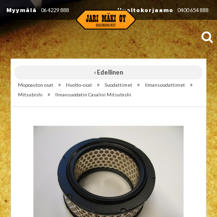
Myymälä
06 4229 888
Huoltokorjaamo
0400 654 888
‹ Edellinen
»
»
»
»
Mopoauton osat
Huolto-osat
Suodattimet
Ilmansuodattimet
»
Mitsubishi
Ilmansuodatin Casalini Mitsubishi