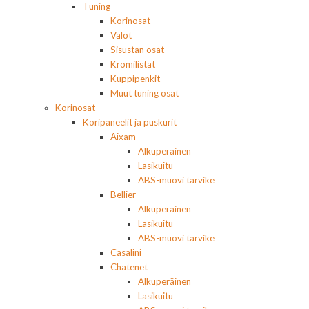
Tuning
Korinosat
Valot
Sisustan osat
Kromilistat
Kuppipenkit
Muut tuning osat
Korinosat
Koripaneelit ja puskurit
Aixam
Alkuperäinen
Lasikuitu
ABS-muovi tarvike
Bellier
Alkuperäinen
Lasikuitu
ABS-muovi tarvike
Casalini
Chatenet
Alkuperäinen
Lasikuitu