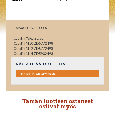
Tuotekoodi
01.18.01
Korvaa:F0098000007
Casalini Ydea ZD50
Casalini M10 ZD5772498
Casalini M12 ZD5772498
Casalini M14 ZD5902498
NÄYTÄ LISÄÄ TUOTTEITA
Mitsubishi tuoteryhmästä
Tämän tuotteen ostaneet
ostivat myös