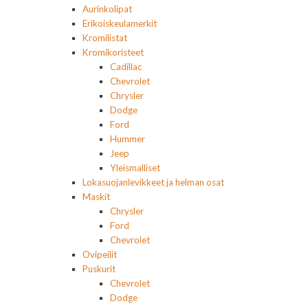
Aurinkolipat
Erikoiskeulamerkit
Kromilistat
Kromikoristeet
Cadillac
Chevrolet
Chrysler
Dodge
Ford
Hummer
Jeep
Yleismalliset
Lokasuojanlevikkeet ja helman osat
Maskit
Chrysler
Ford
Chevrolet
Ovipeilit
Puskurit
Chevrolet
Dodge