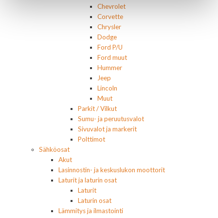
Chevrolet
Corvette
Chrysler
Dodge
Ford P/U
Ford muut
Hummer
Jeep
Lincoln
Muut
Parkit / Vilkut
Sumu- ja peruutusvalot
Sivuvalot ja markerit
Polttimot
Sähköosat
Akut
Lasinnostin- ja keskuslukon moottorit
Laturit ja laturin osat
Laturit
Laturin osat
Lämmitys ja ilmastointi