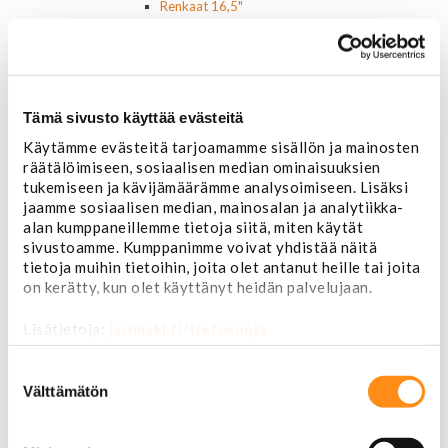
Renkaat 16,5"
Renkaat 17"
Renkaat 18"
Renkaat 20"
Renkaat 22"
Renkaat 24"
Tämä sivusto käyttää evästeitä
Vanteet ja tarvikkeet
Käytämme evästeitä tarjoamamme sisällön ja mainosten
Pölykapselit, keskiöt, spinnerit
räätälöimiseen, sosiaalisen median ominaisuuksien
Vannetarvikkeet
tukemiseen ja kävijämäärämme analysoimiseen. Lisäksi
14 tuumaiset vanteet
jaamme sosiaalisen median, mainosalan ja analytiikka-
15 tuumaiset vanteet
alan kumppaneillemme tietoja siitä, miten käytät
16 tuumaiset vanteet
sivustoamme. Kumppanimme voivat yhdistää näitä
17 tuumaiset vanteet
tietoja muihin tietoihin, joita olet antanut heille tai joita
18 tuumaiset vanteet
on kerätty, kun olet käyttänyt heidän palvelujaan.
20 tuumaiset vanteet
22 tuumaiset vanteet
Lisätietoja:
jarimaki.fi/tietosuoja
24 tuumaiset vanteet
Sisusta
Suostumuksen
Ehosteet
valinta
Välttämätön
Istuimet ja tarvikkeet
Lattiamatot
Ratit ja ratinpäälliset