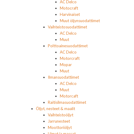
AC Delco
Motocraft
Harvinaiset
Muut öljynsuodattimet
Vaihteistosuodattimet
AC Delco
Muut
Polttoainesuodattimet
AC Delco
Motorcraft
Mopar
Muut
Ilmansuodattimet
AC Delco
Muut
Motorcaft
Raitisilmasuodattimet
Öljyt, nesteet & maalit
Vaihteistoöljyt
Jarrunesteet
Moottoriöljyt
Liimat ja massat