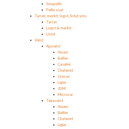
Sivupeilit
Peilin osat
Tarrat, merkit, logot, listat yms.
Tarrat
Logot & merkit
Listat
Valot
Ajovalot
Aixam
Bellier
Casalini
Chatenet
Grecav
Ligier
JDM
Microcar
Takavalot
Aixam
Bellier
Chatenet
Ligier