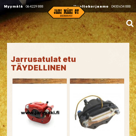
Myymälä
06 4229 888
Huoltokorjaamo
0400 654 888
Jarrusatulat etu
TÄYDELLINEN