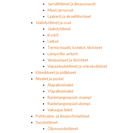
Jarruliittimet ja ilmausruuvit
Muut jarruosat
Laakerit ja akselitiivisteet
Jäähdyttimet ja osat
Jäähdyttimet
Korkit
Letkut
Termostaatit, kotelot, tiivisteet
Lämpötila-anturit
Vesipumput ja tiivisteet
Vapaatuulettimet ja viskokytkimet
Kiinnikkeet ja pidikkeet
Nivelet ja puslat
Alapallonivelet
Yläpallonivelet
Raidetangonpäät sisempi
Raidetangonpäät ulompi
Vakaajan linkit
Polttoaine- ja ilmanottolaitteet
Suodattimet
Öljynsuodattimet