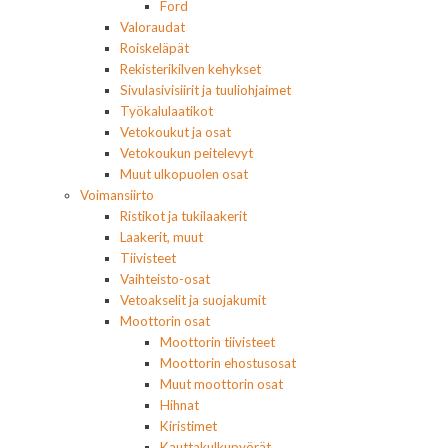
Ford
Valoraudat
Roiskeläpät
Rekisterikilven kehykset
Sivulasivisiirit ja tuuliohjaimet
Työkalulaatikot
Vetokoukut ja osat
Vetokoukun peitelevyt
Muut ulkopuolen osat
Voimansiirto
Ristikot ja tukilaakerit
Laakerit, muut
Tiivisteet
Vaihteisto-osat
Vetoakselit ja suojakumit
Moottorin osat
Moottorin tiivisteet
Moottorin ehostusosat
Muut moottorin osat
Hihnat
Kiristimet
Kauttakulkupyörät