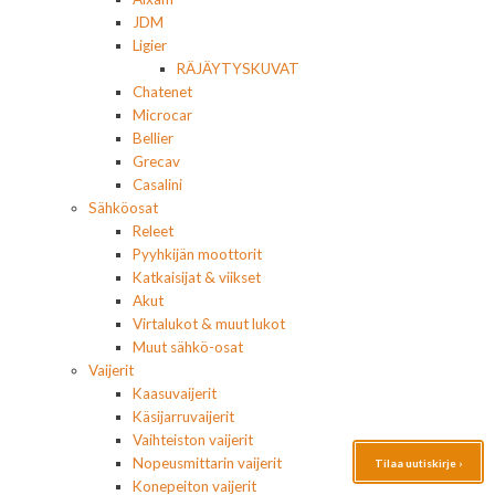
JDM
Ligier
RÄJÄYTYSKUVAT
Chatenet
Microcar
Bellier
Grecav
Casalini
Sähköosat
Releet
Pyyhkijän moottorit
Katkaisijat & viikset
Akut
Virtalukot & muut lukot
Muut sähkö-osat
Vaijerit
Kaasuvaijerit
Käsijarruvaijerit
Vaihteiston vaijerit
Nopeusmittarin vaijerit
Tilaa uutiskirje ›
Konepeiton vaijerit