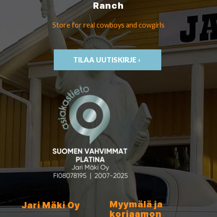
Ranch
Store for real cowboys
and cowgirls
TILAA UUTISKIRJE ›
Myymälä ja
Jari Mäki Oy
korjaamon