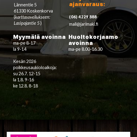
ajanvaraus:
Lännentie 5
61330 Koskenkorva
(
karttasovellukseen:
(06) 4229 888
Lasipajantie 5
)
mail@jarimaki.fi
Myymälä avoinna
Huoltokorjaamo
avoinna
ma-pe 8-17
la 9-14
ma-pe 8.00-16.30
Kesän 2026
poikkeusaukioloaikoja:
su 26.7. 12-15
la 1.8. 9-16
ke 12.8. 8-18