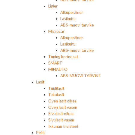
Ligier
Alkuperäinen
Lasikuitu
ABS-muovi tarvike
Microcar
Alkuperäinen
Lasikuitu
ABS-muovi tarvike
Tuning korinosat
SMART
MINAUTO
ABS-MUOVI TARVIKE
Lasit
Tuulilasit
Takalasit
Oven lasit oikea
Oven lasit vasen
Sivulasit oikea
Sivulasit vasen
Ikkunan tiivisteet
Peilit