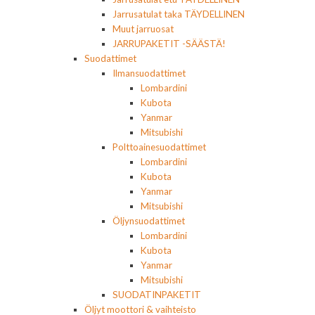
Jarrusatulat taka TÄYDELLINEN
Muut jarruosat
JARRUPAKETIT -SÄÄSTÄ!
Suodattimet
Ilmansuodattimet
Lombardini
Kubota
Yanmar
Mitsubishi
Polttoainesuodattimet
Lombardini
Kubota
Yanmar
Mitsubishi
Öljynsuodattimet
Lombardini
Kubota
Yanmar
Mitsubishi
SUODATINPAKETIT
Öljyt moottori & vaihteisto