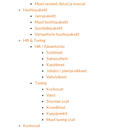
Muut nesteet, liimat ja massat
Huoltopaketit
Jarrupaketit
Muut huoltopaketit
Suodatinpaketit
Variaattorin huoltopaketit
Hifi & Tuning
Hifi / Äänentoisto
Soittimet
Subwooferit
Kaiuttimet
Johdot / pientarvikkeet
Vahvistimet
Tuning
Korinosat
Valot
Sisustan osat
Kromilistat
Kuppipenkit
Muut tuning osat
Korinosat