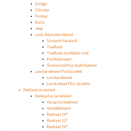
Dodge
Chrysler
Pontiac
Buick
Jeep
Lasit, ikkunatarvikkeet
Sivulasit/takalasit
Tuulilasit
Tuulilasin pyyhkijän osat
Pyyhkijänsulat
Sivulasivisiirit ja tuuliohjaimet
Lavatarvikkeet PickUp:eihin
Lavatarvikkeet
Lavakatteet Pick Up:eihin
Renkaat ja vanteet
Renkaat ja tarvikkeet
Varapyörätelineet
Venttiilinhatut
Renkaat 14"
Renkaat 15"
Renkaat 16"