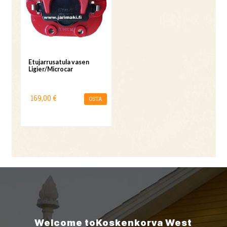
Etujarrusatula vasen
Ligier/Microcar
169,00 €
OSTA
Welcome to
Koskenkorva
West