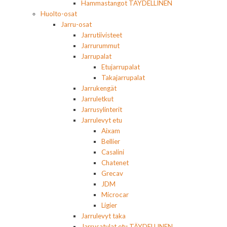
Hammastangot TÄYDELLINEN
Huolto-osat
Jarru-osat
Jarrutiivisteet
Jarrurummut
Jarrupalat
Etujarrupalat
Takajarrupalat
Jarrukengät
Jarruletkut
Jarrusylinterit
Jarrulevyt etu
Aixam
Bellier
Casalini
Chatenet
Grecav
JDM
Microcar
Ligier
Jarrulevyt taka
Jarrusatulat etu TÄYDELLINEN