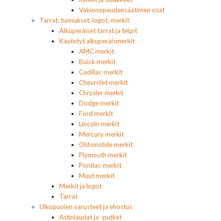
Vakionopeudensäätimen osat
Tarrat, tunnukset, logot, merkit
Alkuperäiset tarrat ja teipit
Käytetyt alkuperäismerkit
AMC merkit
Buick merkit
Cadillac merkit
Chevrolet merkit
Chrysler merkit
Dodge merkit
Ford merkit
Lincoln merkit
Mercury merkit
Oldsmobile merkit
Plymouth merkit
Pontiac merkit
Muut merkit
Merkit ja logot
Tarrat
Ulkopuolen varusteet ja ehostus
Astinlaudat ja -putket