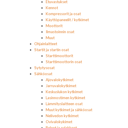
Etuvastukset
Kennot
Kompressorit ja osat
Käyttöpaneelit / kytkimet
Moottorit
Ilmastoinnin osat
Muut
Ohjainlaitteet
Startit ja startin osat
Starttimoottorit
Starttimoottorin osat
Sytytysosat
Sähköosat
Ajovalokytkimet
Jarruvalokytkimet
Keskuslukon kytkimet
Lasinnostimen kytkimet
Lämmityslaitteen osat
Muut kytkimet ja sähköosat
Nelivedon kytkimet
Ovivalokykimet
Releet ja sulakkeet