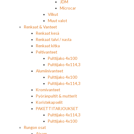
JDM
Microcar
Vilkut
Muut valot
Renkaat & Vanteet
Renkaat kesä
Renkaat talvi / nasta
Renkaat kitka
Peltivanteet
Pulttijako 4x100
Pulttijako 4x114,3
Alumiinivanteet
Pulttijako 4x100
Pulttijako 4x114,3
Kromivanteet
Pyöränpultit & mutterit
Koristekapselit
PAKETTITARJOUKSET
Pulttijako 4x114,3
Pulttijako 4x100
Rungon osat
Aixam