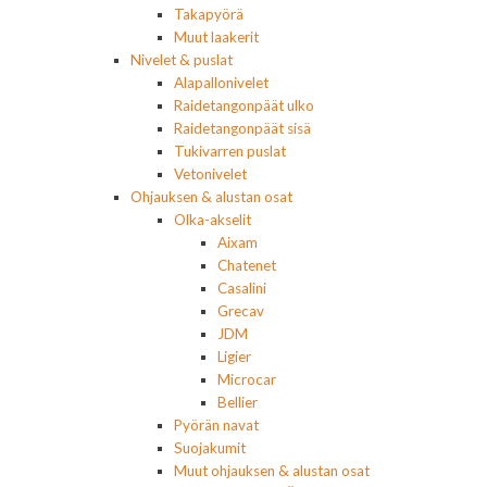
Takapyörä
Muut laakerit
Nivelet & puslat
Alapallonivelet
Raidetangonpäät ulko
Raidetangonpäät sisä
Tukivarren puslat
Vetonivelet
Ohjauksen & alustan osat
Olka-akselit
Aixam
Chatenet
Casalini
Grecav
JDM
Ligier
Microcar
Bellier
Pyörän navat
Suojakumit
Muut ohjauksen & alustan osat