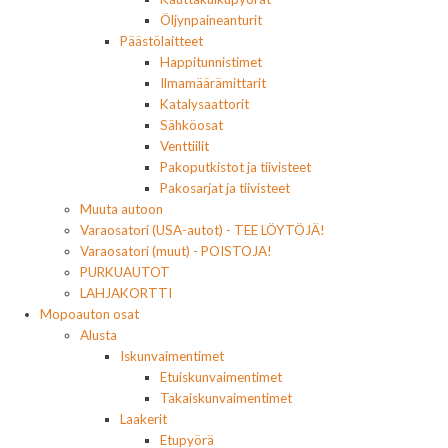
Öljynpaineanturit
Päästölaitteet
Happitunnistimet
Ilmamäärämittarit
Katalysaattorit
Sähköosat
Venttiilit
Pakoputkistot ja tiivisteet
Pakosarjat ja tiivisteet
Muuta autoon
Varaosatori (USA-autot) - TEE LÖYTÖJÄ!
Varaosatori (muut) - POISTOJA!
PURKUAUTOT
LAHJAKORTTI
Mopoauton osat
Alusta
Iskunvaimentimet
Etuiskunvaimentimet
Takaiskunvaimentimet
Laakerit
Etupyörä