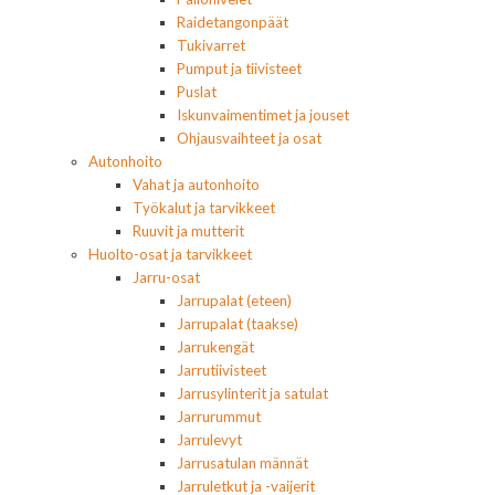
Raidetangonpäät
Tukivarret
Pumput ja tiivisteet
Puslat
Iskunvaimentimet ja jouset
Ohjausvaihteet ja osat
Autonhoito
Vahat ja autonhoito
Työkalut ja tarvikkeet
Ruuvit ja mutterit
Huolto-osat ja tarvikkeet
Jarru-osat
Jarrupalat (eteen)
Jarrupalat (taakse)
Jarrukengät
Jarrutiivisteet
Jarrusylinterit ja satulat
Jarrurummut
Jarrulevyt
Jarrusatulan männät
Jarruletkut ja -vaijerit