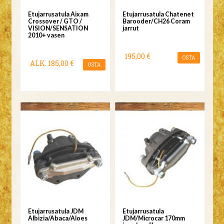
Etujarrusatula Aixam
Etujarrusatula Chatenet
Crossover / GTO /
Barooder/CH26 Coram
VISION/SENSATION
jarrut
2010+ vasen
195,00 €
OSTA
ALK.
185,00 €
OSTA
Etujarrusatula JDM
Etujarrusatula
Albizia/Abaca/Aloes
JDM/Microcar 170mm