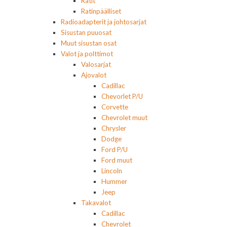
Ratit
Ratinpäälliset
Radioadapterit ja johtosarjat
Sisustan puuosat
Muut sisustan osat
Valot ja polttimot
Valosarjat
Ajovalot
Cadillac
Chevorlet P/U
Corvette
Chevrolet muut
Chrysler
Dodge
Ford P/U
Ford muut
Lincoln
Hummer
Jeep
Takavalot
Cadillac
Chevrolet