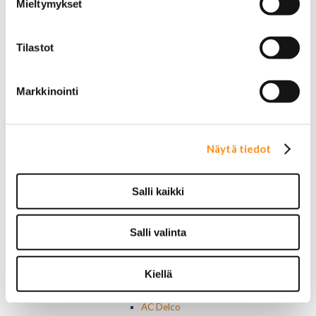
Mieltymykset
Muut jarruosat
Laakerit ja akselitiivisteet
Jäähdyttimet ja osat
Tilastot
Jäähdyttimet
Korkit
Letkut
Markkinointi
Termostaatit, kotelot, tiivisteet
Lämpötila-anturit
Vesipumput ja tiivisteet
Vapaatuulettimet ja viskokytkimet
Näytä tiedot
Kiinnikkeet ja pidikkeet
Nivelet ja puslat
Alapallonivelet
Salli kaikki
Yläpallonivelet
Raidetangonpäät sisempi
Salli valinta
Raidetangonpäät ulompi
Vakaajan linkit
Polttoaine- ja ilmanottolaitteet
Kiellä
Suodattimet
Öljynsuodattimet
AC Delco