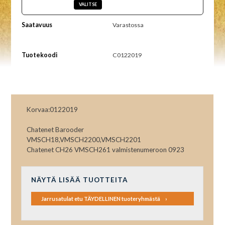
Saatavuus
Varastossa
Tuotekoodi
C0122019
Korvaa:0122019
Chatenet Barooder
VMSCH18,VMSCH2200,VMSCH2201
Chatenet CH26 VMSCH261 valmistenumeroon 0923
NÄYTÄ LISÄÄ TUOTTEITA
Jarrusatulat etu TÄYDELLINEN tuoteryhmästä