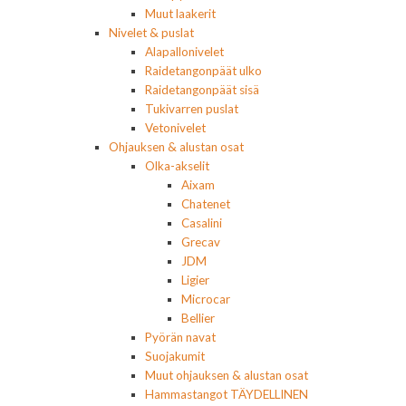
Muut laakerit
Nivelet & puslat
Alapallonivelet
Raidetangonpäät ulko
Raidetangonpäät sisä
Tukivarren puslat
Vetonivelet
Ohjauksen & alustan osat
Olka-akselit
Aixam
Chatenet
Casalini
Grecav
JDM
Ligier
Microcar
Bellier
Pyörän navat
Suojakumit
Muut ohjauksen & alustan osat
Hammastangot TÄYDELLINEN