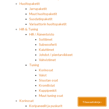
Huoltopaketit
Jarrupaketit
Muut huoltopaketit
Suodatinpaketit
Variaattorin huoltopaketit
Hifi & Tuning
Hifi / Äänentoisto
Soittimet
Subwooferit
Kaiuttimet
Johdot / pientarvikkeet
Vahvistimet
Tuning
Korinosat
Valot
Sisustan osat
Kromilistat
Kuppipenkit
Muut tuning osat
Korinosat
Tilaa uutiskirje ›
Koripaneelit ja puskurit