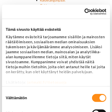
Raidetangonpäät
Tukivarret
Pumput ja tiivisteet
Puslat
Iskunvaimentimet ja jouset
Ohjausvaihteet ja osat
Tämä sivusto käyttää evästeitä
Autonhoito
Käytämme evästeitä tarjoamamme sisällön ja mainosten
Vahat ja autonhoito
räätälöimiseen, sosiaalisen median ominaisuuksien
Työkalut ja tarvikkeet
tukemiseen ja kävijämäärämme analysoimiseen. Lisäksi
Ruuvit ja mutterit
jaamme sosiaalisen median, mainosalan ja analytiikka-
Huolto-osat ja tarvikkeet
alan kumppaneillemme tietoja siitä, miten käytät
Jarru-osat
sivustoamme. Kumppanimme voivat yhdistää näitä
Jarrupalat (eteen)
tietoja muihin tietoihin, joita olet antanut heille tai joita
Jarrupalat (taakse)
on kerätty, kun olet käyttänyt heidän palvelujaan.
Jarrukengät
Jarrutiivisteet
Lisätietoja:
jarimaki.fi/tietosuoja
Jarrusylinterit ja satulat
Jarrurummut
Suostumuksen
Jarrulevyt
valinta
Välttämätön
Jarrusatulan männät
Jarruletkut ja -vaijerit
Jarruliittimet ja ilmausruuvit