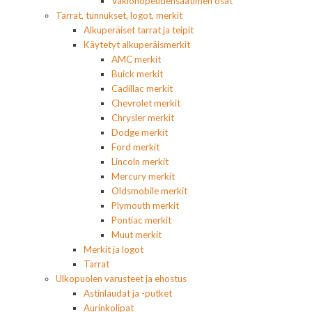
Vakionopeudensäätimen osat
Tarrat, tunnukset, logot, merkit
Alkuperäiset tarrat ja teipit
Käytetyt alkuperäismerkit
AMC merkit
Buick merkit
Cadillac merkit
Chevrolet merkit
Chrysler merkit
Dodge merkit
Ford merkit
Lincoln merkit
Mercury merkit
Oldsmobile merkit
Plymouth merkit
Pontiac merkit
Muut merkit
Merkit ja logot
Tarrat
Ulkopuolen varusteet ja ehostus
Astinlaudat ja -putket
Aurinkolipat