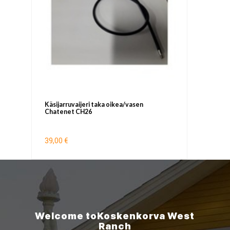
Käsijarruvaijeri taka oikea/vasen
Chatenet CH26
39,00 €
Welcome to
Koskenkorva
West
Ranch