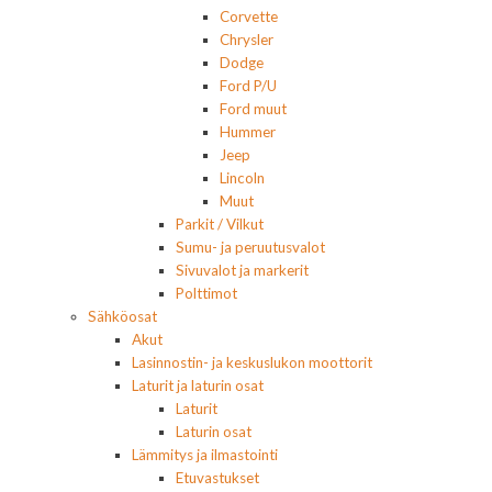
Corvette
Chrysler
Dodge
Ford P/U
Ford muut
Hummer
Jeep
Lincoln
Muut
Parkit / Vilkut
Sumu- ja peruutusvalot
Sivuvalot ja markerit
Polttimot
Sähköosat
Akut
Lasinnostin- ja keskuslukon moottorit
Laturit ja laturin osat
Laturit
Laturin osat
Lämmitys ja ilmastointi
Etuvastukset