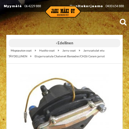
Myymälä
06 4229 888
Huoltokorjaamo
0400 654 888
‹ Edellinen
»
»
»
Mopoauton osat
Huolto-osat
Jarru-osat
Jarrusatulat etu
»
TÄYDELLINEN
Etujarrusatula Chatenet Barooder/CH26 Coram jarrut