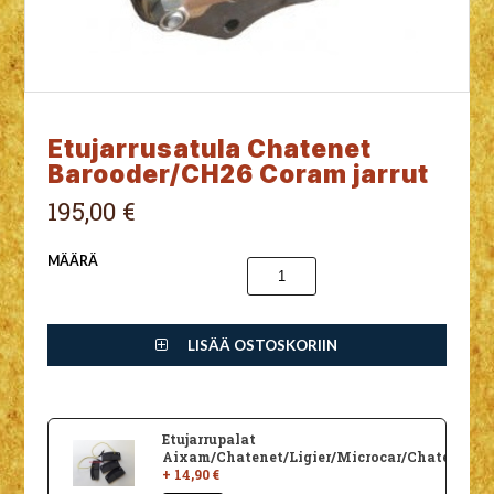
Etujarrusatula Chatenet
Barooder/CH26 Coram jarrut
195,00 €
MÄÄRÄ
LISÄÄ OSTOSKORIIN
Etujarrupalat
Aixam/Chatenet/Ligier/Microcar/Chatenet/Ca
+ 14,90 €