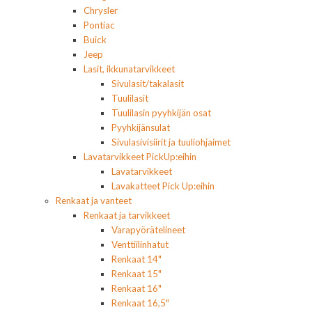
Chrysler
Pontiac
Buick
Jeep
Lasit, ikkunatarvikkeet
Sivulasit/takalasit
Tuulilasit
Tuulilasin pyyhkijän osat
Pyyhkijänsulat
Sivulasivisiirit ja tuuliohjaimet
Lavatarvikkeet PickUp:eihin
Lavatarvikkeet
Lavakatteet Pick Up:eihin
Renkaat ja vanteet
Renkaat ja tarvikkeet
Varapyörätelineet
Venttiilinhatut
Renkaat 14"
Renkaat 15"
Renkaat 16"
Renkaat 16,5"