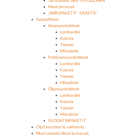
Jarrusatulat taka TÄYDELLINEN
Muut jarruosat
JARRUPAKETIT -SÄÄSTÄ!
Suodattimet
Ilmansuodattimet
Lombardini
Kubota
Yanmar
Mitsubishi
Polttoainesuodattimet
Lombardini
Kubota
Yanmar
Mitsubishi
Öljynsuodattimet
Lombardini
Kubota
Yanmar
Mitsubishi
SUODATINPAKETIT
Öljyt moottori & vaihteisto
Muut nesteet, liimat ja massat