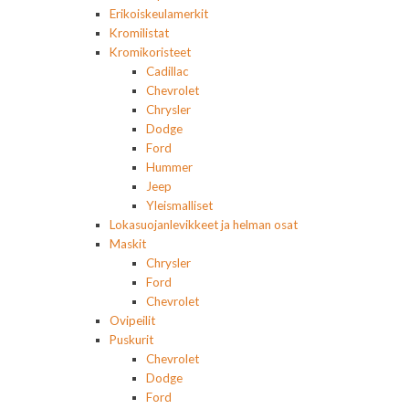
Erikoiskeulamerkit
Kromilistat
Kromikoristeet
Cadillac
Chevrolet
Chrysler
Dodge
Ford
Hummer
Jeep
Yleismalliset
Lokasuojanlevikkeet ja helman osat
Maskit
Chrysler
Ford
Chevrolet
Ovipeilit
Puskurit
Chevrolet
Dodge
Ford