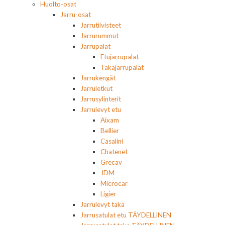
Huolto-osat
Jarru-osat
Jarrutiivisteet
Jarrurummut
Jarrupalat
Etujarrupalat
Takajarrupalat
Jarrukengät
Jarruletkut
Jarrusylinterit
Jarrulevyt etu
Aixam
Bellier
Casalini
Chatenet
Grecav
JDM
Microcar
Ligier
Jarrulevyt taka
Jarrusatulat etu TÄYDELLINEN