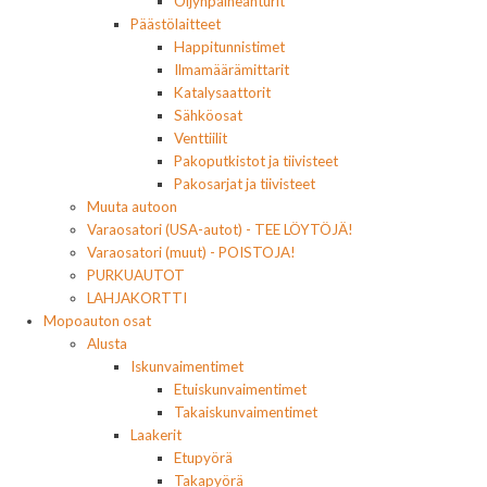
Öljynpaineanturit
Päästölaitteet
Happitunnistimet
Ilmamäärämittarit
Katalysaattorit
Sähköosat
Venttiilit
Pakoputkistot ja tiivisteet
Pakosarjat ja tiivisteet
Muuta autoon
Varaosatori (USA-autot) - TEE LÖYTÖJÄ!
Varaosatori (muut) - POISTOJA!
PURKUAUTOT
LAHJAKORTTI
Mopoauton osat
Alusta
Iskunvaimentimet
Etuiskunvaimentimet
Takaiskunvaimentimet
Laakerit
Etupyörä
Takapyörä