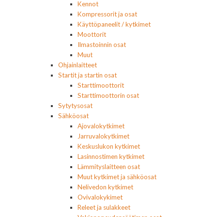
Kennot
Kompressorit ja osat
Käyttöpaneelit / kytkimet
Moottorit
Ilmastoinnin osat
Muut
Ohjainlaitteet
Startit ja startin osat
Starttimoottorit
Starttimoottorin osat
Sytytysosat
Sähköosat
Ajovalokytkimet
Jarruvalokytkimet
Keskuslukon kytkimet
Lasinnostimen kytkimet
Lämmityslaitteen osat
Muut kytkimet ja sähköosat
Nelivedon kytkimet
Ovivalokykimet
Releet ja sulakkeet