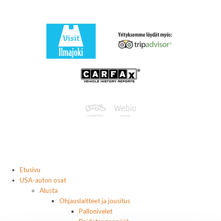
Etusivu
USA-auton osat
Alusta
Ohjauslaitteet ja jousitus
Pallonivelet