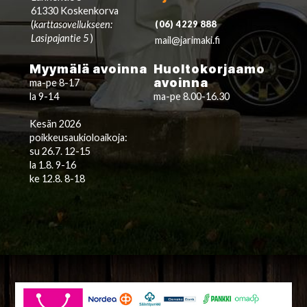
61330 Koskenkorva
(
karttasovellukseen:
(06) 4229 888
Lasipajantie 5
)
mail@jarimaki.fi
Myymälä avoinna
Huoltokorjaamo
avoinna
ma-pe 8-17
la 9-14
ma-pe 8.00-16.30
Kesän 2026
poikkeusaukioloaikoja:
su 26.7. 12-15
la 1.8. 9-16
ke 12.8. 8-18