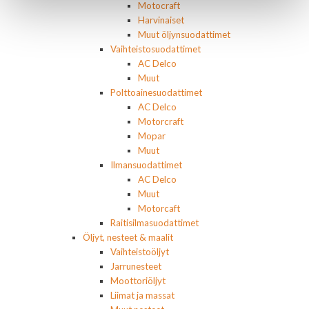
Motocraft
Harvinaiset
Muut öljynsuodattimet
Vaihteistosuodattimet
AC Delco
Muut
Polttoainesuodattimet
AC Delco
Motorcraft
Mopar
Muut
Ilmansuodattimet
AC Delco
Muut
Motorcaft
Raitisilmasuodattimet
Öljyt, nesteet & maalit
Vaihteistoöljyt
Jarrunesteet
Moottoriöljyt
Liimat ja massat