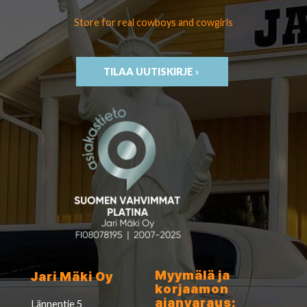
Store for real cowboys
and cowgirls
TILAA UUTISKIRJE ›
Myymälä ja
Jari Mäki Oy
korjaamon
ajanvaraus:
Lännentie 5