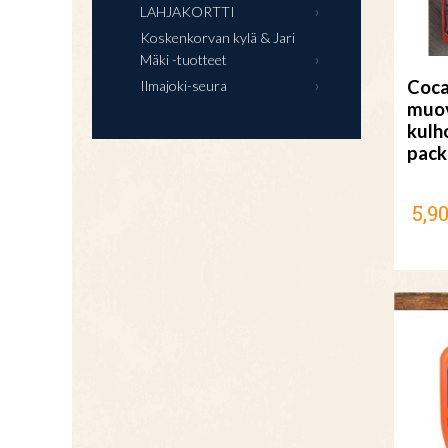
LAHJAKORTTI
Koskenkorvan kylä & Jari
Mäki -tuotteet
Coca
Ilmajoki-seura
muov
kulh
pack
5,90