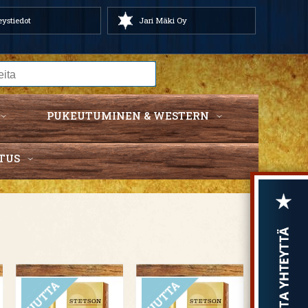
ystiedot
Jari Mäki Oy
PUKEUTUMINEN & WESTERN
TUS
UUTUUS
UUTUUS