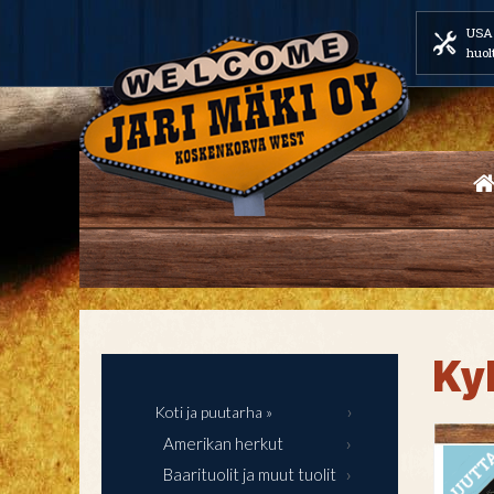
USA 
huol
Ky
Koti ja puutarha »
Amerikan herkut
Baarituolit ja muut tuolit