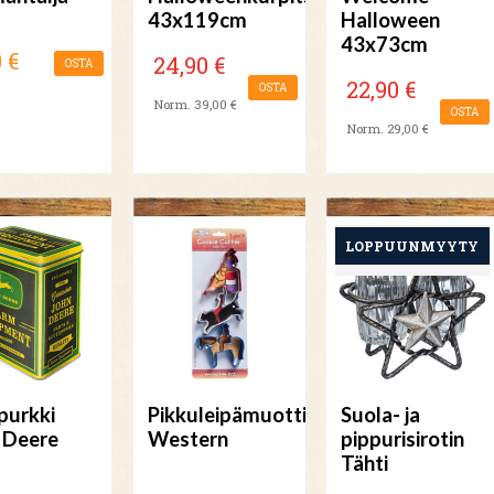
43x119cm
Halloween
43x73cm
 €
24,90 €
OSTA
22,90 €
OSTA
Norm. 39,00 €
OSTA
Norm. 29,00 €
ipurkki
Pikkuleipämuottisetti
Suola- ja
 Deere
Western
pippurisirotin
Tähti