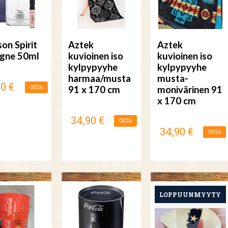
on Spirit
Aztek
Aztek
gne 50ml
kuvioinen iso
kuvioinen iso
kylpypyyhe
kylpypyyhe
harmaa/musta
musta-
00 €
OSTA
91 x 170 cm
monivärinen 91
x 170 cm
34,90 €
OSTA
34,90 €
OSTA