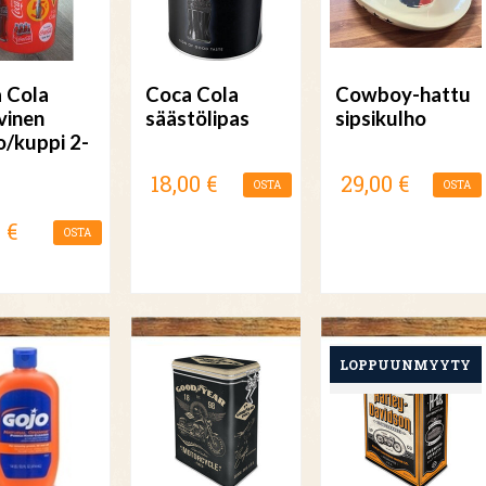
 Cola
Coca Cola
Cowboy-hattu
inen
säästölipas
sipsikulho
o/kuppi 2-
18,00 €
29,00 €
OSTA
OSTA
 €
OSTA