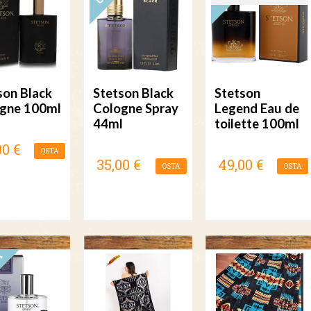
son Black
Stetson Black
Stetson
gne 100ml
Cologne Spray
Legend Eau de
44ml
toilette 100ml
00 €
OSTA
35,00 €
49,00 €
OSTA
OSTA
UUTUUS