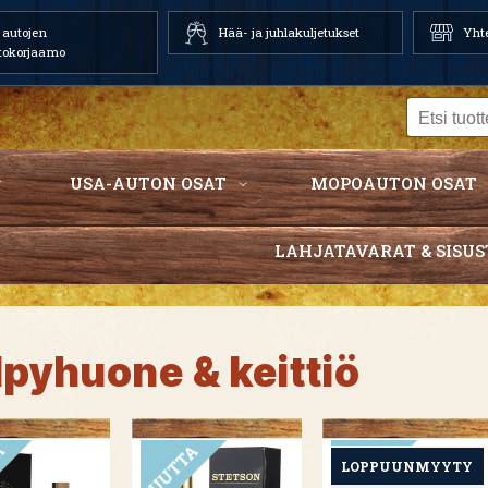
autojen
Hää- ja juhlakuljetukset
Yhte
tokorjaamo
USA-AUTON OSAT
MOPOAUTON OSAT
LAHJATAVARAT & SISUS
lpyhuone & keittiö
UUTUUS
UUTUUS
UUTUUS