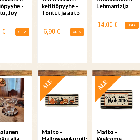
tiöpyyhe -
keittiöpyyhe -
Lehmäntalja
tu, Joy
Tontut ja auto
14,00 €
OSTA
 €
6,90 €
OSTA
OSTA
TARJOUS
TARJOUS
nalunen
Matto -
Matto -
äntalja
Halloweenkurpitsat
Welcome