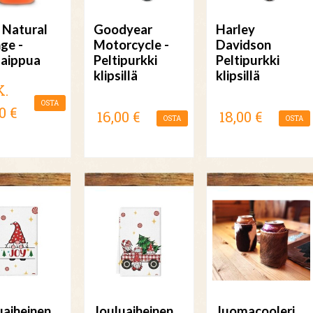
 Natural
Goodyear
Harley
ge -
Motorcycle -
Davidson
saippua
Peltipurkki
Peltipurkki
klipsillä
klipsillä
K.
OSTA
0 €
16,00 €
18,00 €
OSTA
OSTA
uaiheinen
Jouluaiheinen
Juomacooleri