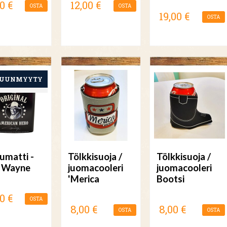
0 €
12,00 €
OSTA
OSTA
19,00 €
OSTA
umatti -
Tölkkisuoja /
Tölkkisuoja /
 Wayne
juomacooleri
juomacooleri
'Merica
Bootsi
0 €
OSTA
8,00 €
8,00 €
OSTA
OSTA