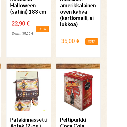
Halloween
amerikkalainen
(satiini) 183 cm
oven kahva
(kartiomalli, ei
22,90 €
lukkoa)
OSTA
Norm. 35,00 €
35,00 €
OSTA
Patakinnassetti
Peltipurkki
Aztek (2-os.)
Coca Cola