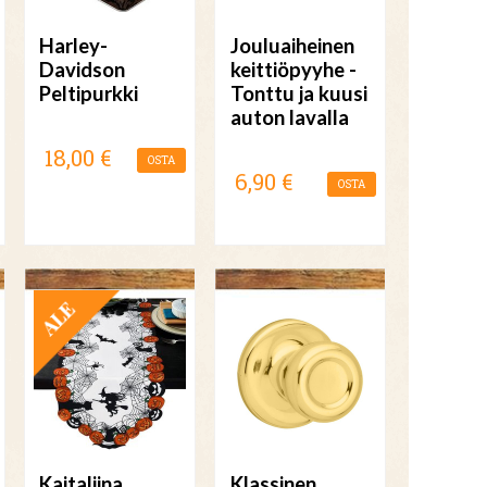
Harley-
Jouluaiheinen
Davidson
keittiöpyyhe -
Peltipurkki
Tonttu ja kuusi
auton lavalla
18,00 €
OSTA
6,90 €
OSTA
TARJOUS
Kaitaliina
Klassinen