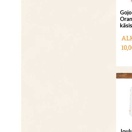
Gojo
Oran
käsi
AL
10,0
Joul