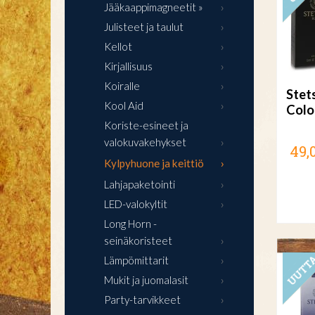
Jääkaappimagneetit »
Julisteet ja taulut
Kellot
Kirjallisuus
Koiralle
Stet
Kool Aid
Colo
Koriste-esineet ja
valokuvakehykset
49,
Kylpyhuone ja keittiö
Lahjapaketointi
LED-valokyltit
Long Horn -
seinäkoristeet
Lämpömittarit
Mukit ja juomalasit
Party-tarvikkeet