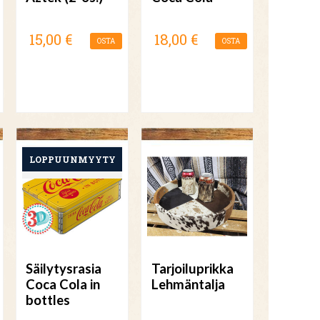
15,00 €
18,00 €
OSTA
OSTA
Säilytysrasia
Tarjoiluprikka
Coca Cola in
Lehmäntalja
bottles