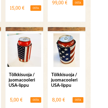
99,00 €
OSTA
15,00 €
OSTA
Tölkkisuoja /
Tölkkisuoja /
juomacooleri
juomacooleri
USA-lippu
USA-lippu
5,00 €
8,00 €
OSTA
OSTA