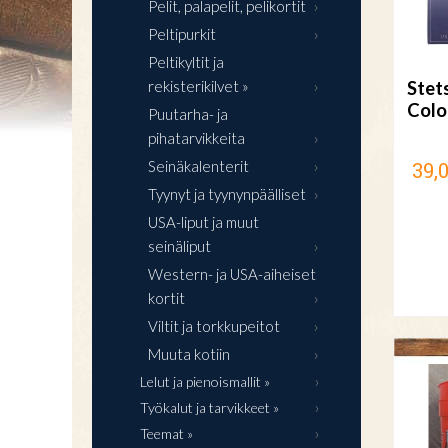
Pelit, palapelit, pelikortit
Peltipurkit
Peltikyltit ja
rekisterikilvet »
Stets
Colo
Puutarha- ja
pihatarvikkeita
39,
Seinäkalenterit
Tyynyt ja tyynynpäälliset
USA-liput ja muut
seinäliput
Western- ja USA-aiheiset
kortit
Viltit ja torkkupeitot
Muuta kotiin
Lelut ja pienoismallit »
Työkalut ja tarvikkeet »
Teemat »