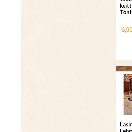
keit
Tont
6,90
Lasi
Lehm