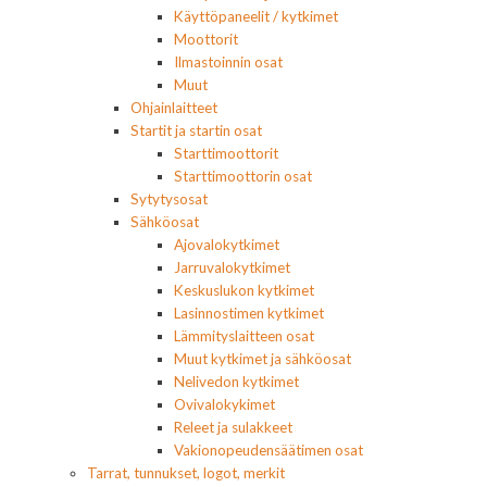
Käyttöpaneelit / kytkimet
Moottorit
Ilmastoinnin osat
Muut
Ohjainlaitteet
Startit ja startin osat
Starttimoottorit
Starttimoottorin osat
Sytytysosat
Sähköosat
Ajovalokytkimet
Jarruvalokytkimet
Keskuslukon kytkimet
Lasinnostimen kytkimet
Lämmityslaitteen osat
Muut kytkimet ja sähköosat
Nelivedon kytkimet
Ovivalokykimet
Releet ja sulakkeet
Vakionopeudensäätimen osat
Tarrat, tunnukset, logot, merkit