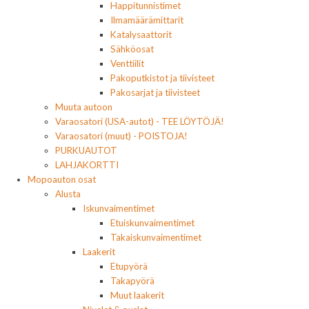
Happitunnistimet
Ilmamäärämittarit
Katalysaattorit
Sähköosat
Venttiilit
Pakoputkistot ja tiivisteet
Pakosarjat ja tiivisteet
Muuta autoon
Varaosatori (USA-autot) - TEE LÖYTÖJÄ!
Varaosatori (muut) - POISTOJA!
PURKUAUTOT
LAHJAKORTTI
Mopoauton osat
Alusta
Iskunvaimentimet
Etuiskunvaimentimet
Takaiskunvaimentimet
Laakerit
Etupyörä
Takapyörä
Muut laakerit