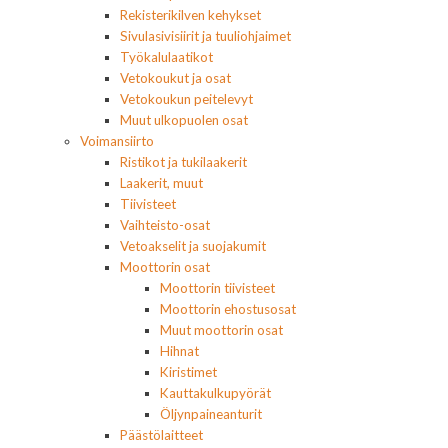
Rekisterikilven kehykset
Sivulasivisiirit ja tuuliohjaimet
Työkalulaatikot
Vetokoukut ja osat
Vetokoukun peitelevyt
Muut ulkopuolen osat
Voimansiirto
Ristikot ja tukilaakerit
Laakerit, muut
Tiivisteet
Vaihteisto-osat
Vetoakselit ja suojakumit
Moottorin osat
Moottorin tiivisteet
Moottorin ehostusosat
Muut moottorin osat
Hihnat
Kiristimet
Kauttakulkupyörät
Öljynpaineanturit
Päästölaitteet