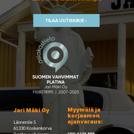
TILAA UUTISKIRJE ›
Myymälä ja
Jari Mäki Oy
korjaamon
ajanvaraus:
Lännentie 5
61330 Koskenkorva