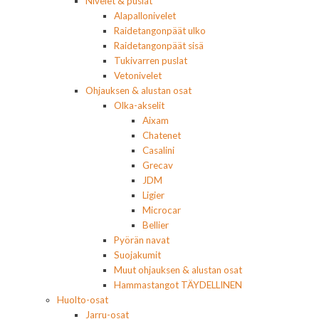
Nivelet & puslat
Alapallonivelet
Raidetangonpäät ulko
Raidetangonpäät sisä
Tukivarren puslat
Vetonivelet
Ohjauksen & alustan osat
Olka-akselit
Aixam
Chatenet
Casalini
Grecav
JDM
Ligier
Microcar
Bellier
Pyörän navat
Suojakumit
Muut ohjauksen & alustan osat
Hammastangot TÄYDELLINEN
Huolto-osat
Jarru-osat