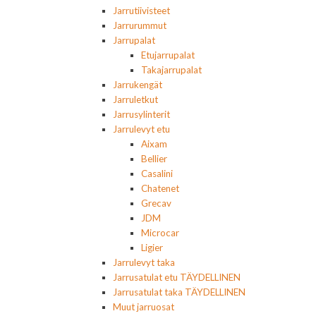
Jarrutiivisteet
Jarrurummut
Jarrupalat
Etujarrupalat
Takajarrupalat
Jarrukengät
Jarruletkut
Jarrusylinterit
Jarrulevyt etu
Aixam
Bellier
Casalini
Chatenet
Grecav
JDM
Microcar
Ligier
Jarrulevyt taka
Jarrusatulat etu TÄYDELLINEN
Jarrusatulat taka TÄYDELLINEN
Muut jarruosat