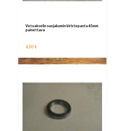
Vetoakselin suojakumin kiristepanta 65mm
painettava
4,00 €