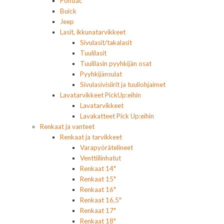
Pontiac
Buick
Jeep
Lasit, ikkunatarvikkeet
Sivulasit/takalasit
Tuulilasit
Tuulilasin pyyhkijän osat
Pyyhkijänsulat
Sivulasivisiirit ja tuuliohjaimet
Lavatarvikkeet PickUp:eihin
Lavatarvikkeet
Lavakatteet Pick Up:eihin
Renkaat ja vanteet
Renkaat ja tarvikkeet
Varapyörätelineet
Venttiilinhatut
Renkaat 14"
Renkaat 15"
Renkaat 16"
Renkaat 16,5"
Renkaat 17"
Renkaat 18"