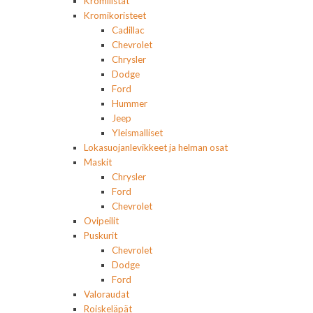
Kromilistat
Kromikoristeet
Cadillac
Chevrolet
Chrysler
Dodge
Ford
Hummer
Jeep
Yleismalliset
Lokasuojanlevikkeet ja helman osat
Maskit
Chrysler
Ford
Chevrolet
Ovipeilit
Puskurit
Chevrolet
Dodge
Ford
Valoraudat
Roiskeläpät