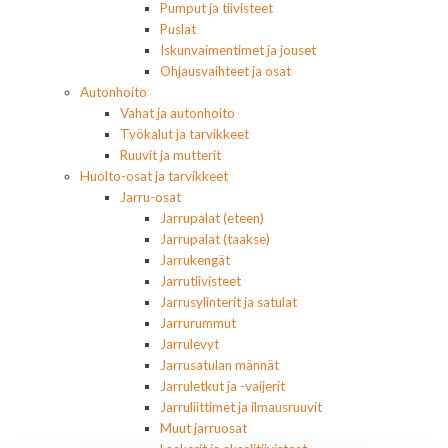
Pumput ja tiivisteet
Puslat
Iskunvaimentimet ja jouset
Ohjausvaihteet ja osat
Autonhoito
Vahat ja autonhoito
Työkalut ja tarvikkeet
Ruuvit ja mutterit
Huolto-osat ja tarvikkeet
Jarru-osat
Jarrupalat (eteen)
Jarrupalat (taakse)
Jarrukengät
Jarrutiivisteet
Jarrusylinterit ja satulat
Jarrurummut
Jarrulevyt
Jarrusatulan männät
Jarruletkut ja -vaijerit
Jarruliittimet ja ilmausruuvit
Muut jarruosat