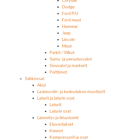
Chrysler
Dodge
Ford P/U
Ford muut
Hummer
Jeep
Lincoln
Muut
Parkit / Vilkut
Sumu- ja peruutusvalot
Sivuvalot ja markerit
Polttimot
Sähköosat
Akut
Lasinnostin- ja keskuslukon moottorit
Laturit ja laturin osat
Laturit
Laturin osat
Lämmitys ja ilmastointi
Etuvastukset
Kennot
Kompressorit ja osat