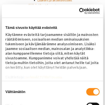
Laakerit ja akselitiivisteet
Jäähdyttimet ja osat
Jäähdyttimet
Korkit
Letkut
Termostaatit, kotelot, tiivisteet
Tämä sivusto käyttää evästeitä
Lämpötila-anturit
Käytämme evästeitä tarjoamamme sisällön ja mainosten
Vesipumput ja tiivisteet
räätälöimiseen, sosiaalisen median ominaisuuksien
Vapaatuulettimet ja viskokytkimet
tukemiseen ja kävijämäärämme analysoimiseen. Lisäksi
Kiinnikkeet ja pidikkeet
jaamme sosiaalisen median, mainosalan ja analytiikka-
Nivelet ja puslat
alan kumppaneillemme tietoja siitä, miten käytät
Alapallonivelet
sivustoamme. Kumppanimme voivat yhdistää näitä
Yläpallonivelet
tietoja muihin tietoihin, joita olet antanut heille tai joita
Raidetangonpäät sisempi
on kerätty, kun olet käyttänyt heidän palvelujaan.
Raidetangonpäät ulompi
Vakaajan linkit
Lisätietoja:
jarimaki.fi/tietosuoja
Polttoaine- ja ilmanottolaitteet
Suodattimet
Suostumuksen
Öljynsuodattimet
valinta
Välttämätön
AC Delco
Motocraft
Harvinaiset