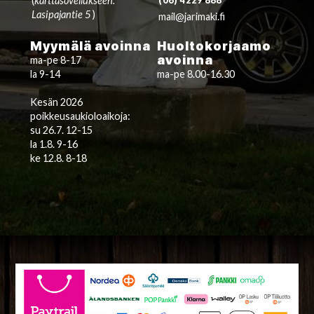
(
karttasovellukseen:
(06) 4229 888
Lasipajantie 5
)
mail@jarimaki.fi
Myymälä avoinna
Huoltokorjaamo
avoinna
ma-pe 8-17
la 9-14
ma-pe 8.00-16.30
Kesän 2026
poikkeusaukioloaikoja:
su 26.7. 12-15
la 1.8. 9-16
ke 12.8. 8-18