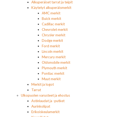
Alkuperäiset tarrat ja teipit
Käytetyt alkuperäismerkit
AMC merkit
Buick merkit
Cadillac merkit
Chevrolet merkit
Chrysler merkit
Dodge merkit
Ford merkit
Lincoln merkit
Mercury merkit
Oldsmobile merkit
Plymouth merkit
Pontiac merkit
Muut merkit
Merkit ja logot
Tarrat
Ulkopuolen varusteet ja ehostus
Astinlaudat ja -putket
Aurinkolipat
Erikoiskeulamerkit