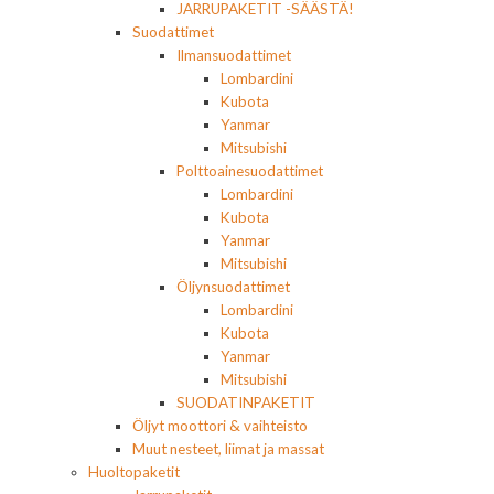
JARRUPAKETIT -SÄÄSTÄ!
Suodattimet
Ilmansuodattimet
Lombardini
Kubota
Yanmar
Mitsubishi
Polttoainesuodattimet
Lombardini
Kubota
Yanmar
Mitsubishi
Öljynsuodattimet
Lombardini
Kubota
Yanmar
Mitsubishi
SUODATINPAKETIT
Öljyt moottori & vaihteisto
Muut nesteet, liimat ja massat
Huoltopaketit