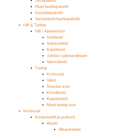
Jarrupaketit
Muut huoltopaketit
Suodatinpaketit
Variaattorin huoltopaketit
Hifi & Tuning
Hifi / Äänentoisto
Soittimet
Subwooferit
Kaiuttimet
Johdot / pientarvikkeet
Vahvistimet
Tuning
Korinosat
Valot
Sisustan osat
Kromilistat
Kuppipenkit
Muut tuning osat
Korinosat
Koripaneelit ja puskurit
Aixam
Alkuperäinen