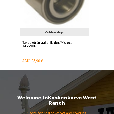
Vaihtoehtoja
Takapyörän laakeri Ligier/Microcar
TARVIKE
ALK.
25,90 €
Welcome to
Koskenkorva
West
Ranch
Store for real cowboys
and cowgirls