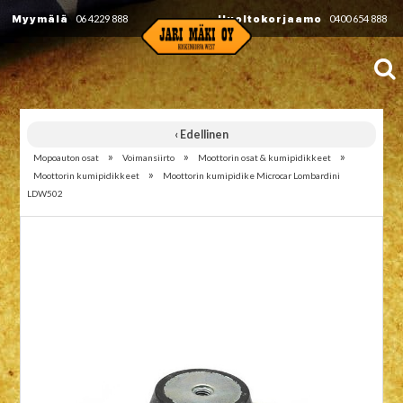
Myymälä
06 4229 888
Huoltokorjaamo
0400 654 888
‹ Edellinen
»
»
»
Mopoauton osat
Voimansiirto
Moottorin osat & kumipidikkeet
»
Moottorin kumipidikkeet
Moottorin kumipidike Microcar Lombardini
LDW502