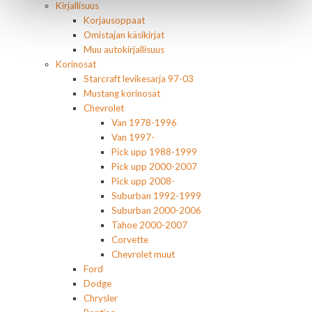
Kirjallisuus
Korjausoppaat
Omistajan käsikirjat
Muu autokirjallisuus
Korinosat
Starcraft levikesarja 97-03
Mustang korinosat
Chevrolet
Van 1978-1996
Van 1997-
Pick upp 1988-1999
Pick upp 2000-2007
Pick upp 2008-
Suburban 1992-1999
Suburban 2000-2006
Tahoe 2000-2007
Corvette
Chevrolet muut
Ford
Dodge
Chrysler