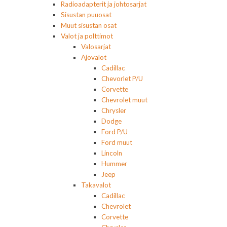
Radioadapterit ja johtosarjat
Sisustan puuosat
Muut sisustan osat
Valot ja polttimot
Valosarjat
Ajovalot
Cadillac
Chevorlet P/U
Corvette
Chevrolet muut
Chrysler
Dodge
Ford P/U
Ford muut
Lincoln
Hummer
Jeep
Takavalot
Cadillac
Chevrolet
Corvette