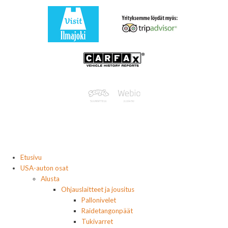
Etusivu
USA-auton osat
Alusta
Ohjauslaitteet ja jousitus
Pallonivelet
Raidetangonpäät
Tukivarret