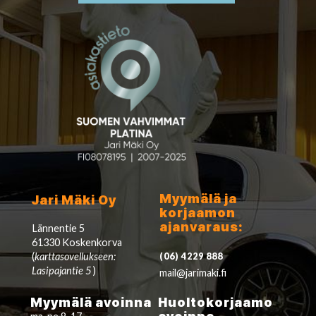
Myymälä ja
Jari Mäki Oy
korjaamon
ajanvaraus:
Lännentie 5
61330 Koskenkorva
(
karttasovellukseen:
(06) 4229 888
Lasipajantie 5
)
mail@jarimaki.fi
Myymälä avoinna
Huoltokorjaamo