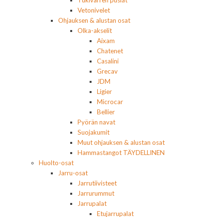
Vetonivelet
Ohjauksen & alustan osat
Olka-akselit
Aixam
Chatenet
Casalini
Grecav
JDM
Ligier
Microcar
Bellier
Pyörän navat
Suojakumit
Muut ohjauksen & alustan osat
Hammastangot TÄYDELLINEN
Huolto-osat
Jarru-osat
Jarrutiivisteet
Jarrurummut
Jarrupalat
Etujarrupalat