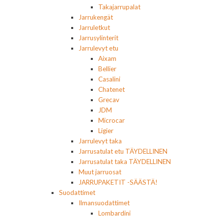
Takajarrupalat
Jarrukengät
Jarruletkut
Jarrusylinterit
Jarrulevyt etu
Aixam
Bellier
Casalini
Chatenet
Grecav
JDM
Microcar
Ligier
Jarrulevyt taka
Jarrusatulat etu TÄYDELLINEN
Jarrusatulat taka TÄYDELLINEN
Muut jarruosat
JARRUPAKETIT -SÄÄSTÄ!
Suodattimet
Ilmansuodattimet
Lombardini