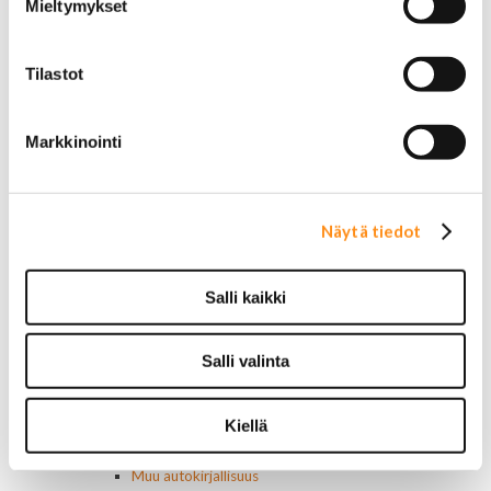
Mieltymykset
Polttoainesuodattimet
AC Delco
Motorcraft
Tilastot
Mopar
Muut
Ilmansuodattimet
Markkinointi
AC Delco
Muut
Motorcaft
Raitisilmasuodattimet
Näytä tiedot
Öljyt, nesteet & maalit
Vaihteistoöljyt
Jarrunesteet
Salli kaikki
Moottoriöljyt
Liimat ja massat
Muut nesteet
Salli valinta
Maalit
Kirjallisuus
Kiellä
Korjausoppaat
Omistajan käsikirjat
Muu autokirjallisuus