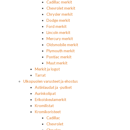
Cadillac merkit
Chevrolet merkit
Chrysler merkit
Dodge merkit
Ford merkit
Lincoln merkit
Mercury merkit
Oldsmobile merkit
Plymouth merkit
Pontiac merkit
Muut merkit
Merkit ja logot
Tarrat
Ulkopuolen varusteet ja ehostus
Astinlaudat ja -putket
Aurinkolipat
Erikoiskeulamerkit
Kromilistat
Kromikoristeet
Cadillac
Chevrolet
Chrysler