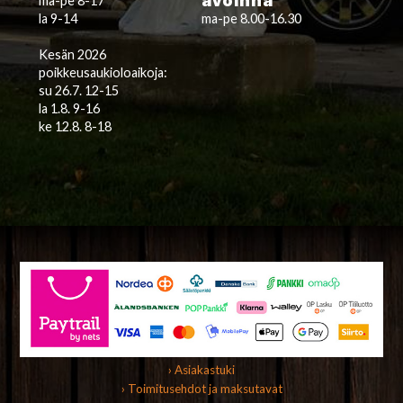
avoinna
ma-pe 8-17
la 9-14
ma-pe 8.00-16.30
Kesän 2026
poikkeusaukioloaikoja:
su 26.7. 12-15
la 1.8. 9-16
ke 12.8. 8-18
› Asiakastuki
› Toimitusehdot ja maksutavat