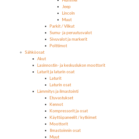
Jeep
Lincoln
Muut
Parkit / Vilkut
Sumu- ja peruutusvalot
Sivuvalot ja markerit
Polttimot
Sähköosat
Akut
Lasinnostin- ja keskuslukon moottorit
Laturit ja laturin osat
Laturit
Laturin osat
Lämmitys ja ilmastointi
Etuvastukset
Kennot
Kompressorit ja osat
Käyttöpaneelit / kytkimet
Moottorit
Ilmastoinnin osat
Muut