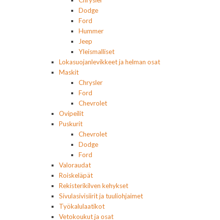
Dodge
Ford
Hummer
Jeep
Yleismalliset
Lokasuojanlevikkeet ja helman osat
Maskit
Chrysler
Ford
Chevrolet
Ovipeilit
Puskurit
Chevrolet
Dodge
Ford
Valoraudat
Roiskeläpät
Rekisterikilven kehykset
Sivulasivisiirit ja tuuliohjaimet
Työkalulaatikot
Vetokoukut ja osat