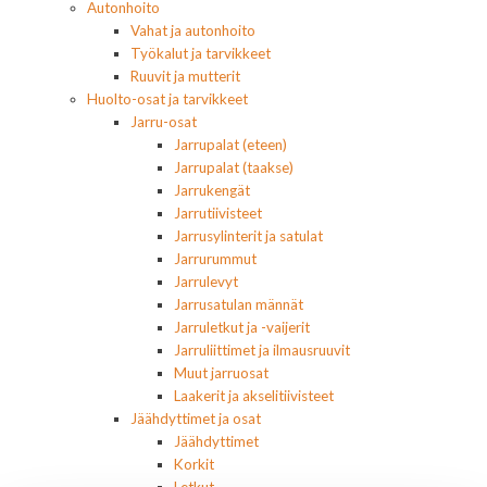
Autonhoito
Vahat ja autonhoito
Työkalut ja tarvikkeet
Ruuvit ja mutterit
Huolto-osat ja tarvikkeet
Jarru-osat
Jarrupalat (eteen)
Jarrupalat (taakse)
Jarrukengät
Jarrutiivisteet
Jarrusylinterit ja satulat
Jarrurummut
Jarrulevyt
Jarrusatulan männät
Jarruletkut ja -vaijerit
Jarruliittimet ja ilmausruuvit
Muut jarruosat
Laakerit ja akselitiivisteet
Jäähdyttimet ja osat
Jäähdyttimet
Korkit
Letkut