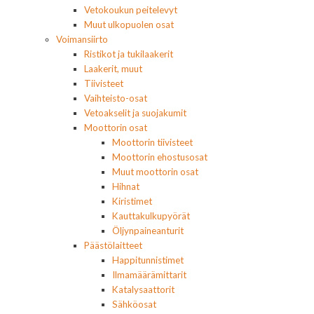
Vetokoukun peitelevyt
Muut ulkopuolen osat
Voimansiirto
Ristikot ja tukilaakerit
Laakerit, muut
Tiivisteet
Vaihteisto-osat
Vetoakselit ja suojakumit
Moottorin osat
Moottorin tiivisteet
Moottorin ehostusosat
Muut moottorin osat
Hihnat
Kiristimet
Kauttakulkupyörät
Öljynpaineanturit
Päästölaitteet
Happitunnistimet
Ilmamäärämittarit
Katalysaattorit
Sähköosat