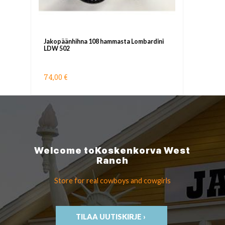
Jakopäänhihna 108 hammasta Lombardini
LDW 502
74,00 €
Welcome to
Koskenkorva
West
Ranch
Store for real cowboys
and cowgirls
TILAA UUTISKIRJE ›