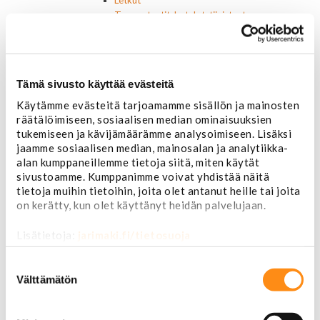
Termostaatit, kotelot, tiivisteet
Lämpötila-anturit
Vesipumput ja tiivisteet
Vapaatuulettimet ja viskokytkimet
Kiinnikkeet ja pidikkeet
Tämä sivusto käyttää evästeitä
Nivelet ja puslat
Käytämme evästeitä tarjoamamme sisällön ja mainosten
Alapallonivelet
räätälöimiseen, sosiaalisen median ominaisuuksien
Yläpallonivelet
tukemiseen ja kävijämäärämme analysoimiseen. Lisäksi
Raidetangonpäät sisempi
jaamme sosiaalisen median, mainosalan ja analytiikka-
Raidetangonpäät ulompi
alan kumppaneillemme tietoja siitä, miten käytät
Vakaajan linkit
sivustoamme. Kumppanimme voivat yhdistää näitä
Polttoaine- ja ilmanottolaitteet
tietoja muihin tietoihin, joita olet antanut heille tai joita
Suodattimet
on kerätty, kun olet käyttänyt heidän palvelujaan.
Öljynsuodattimet
AC Delco
Lisätietoja:
jarimaki.fi/tietosuoja
Motocraft
Harvinaiset
Suostumuksen
Muut öljynsuodattimet
valinta
Välttämätön
Vaihteistosuodattimet
AC Delco
Muut