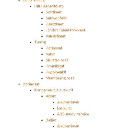
Hifi / Äänentoisto
Soittimet
Subwooferit
Kaiuttimet
Johdot / pientarvikkeet
Vahvistimet
Tuning
Korinosat
Valot
Sisustan osat
Kromilistat
Kuppipenkit
Muut tuning osat
Korinosat
Koripaneelit ja puskurit
Aixam
Alkuperäinen
Lasikuitu
ABS-muovi tarvike
Bellier
Alkuperäinen