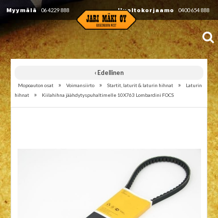
Myymälä
06 4229 888
Huoltokorjaamo
0400 654 888
‹ Edellinen
»
»
»
Mopoauton osat
Voimansiirto
Startit, laturit & laturin hihnat
Laturin
»
hihnat
Kiilahihna jäähdytyspuhaltimelle 10X763 Lombardini FOCS