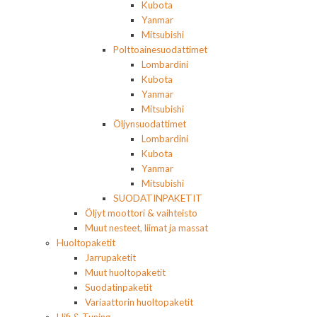
Kubota
Yanmar
Mitsubishi
Polttoainesuodattimet
Lombardini
Kubota
Yanmar
Mitsubishi
Öljynsuodattimet
Lombardini
Kubota
Yanmar
Mitsubishi
SUODATINPAKETIT
Öljyt moottori & vaihteisto
Muut nesteet, liimat ja massat
Huoltopaketit
Jarrupaketit
Muut huoltopaketit
Suodatinpaketit
Variaattorin huoltopaketit
Hifi & Tuning