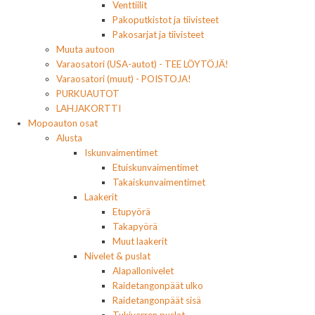
Venttiilit
Pakoputkistot ja tiivisteet
Pakosarjat ja tiivisteet
Muuta autoon
Varaosatori (USA-autot) - TEE LÖYTÖJÄ!
Varaosatori (muut) - POISTOJA!
PURKUAUTOT
LAHJAKORTTI
Mopoauton osat
Alusta
Iskunvaimentimet
Etuiskunvaimentimet
Takaiskunvaimentimet
Laakerit
Etupyörä
Takapyörä
Muut laakerit
Nivelet & puslat
Alapallonivelet
Raidetangonpäät ulko
Raidetangonpäät sisä
Tukivarren puslat