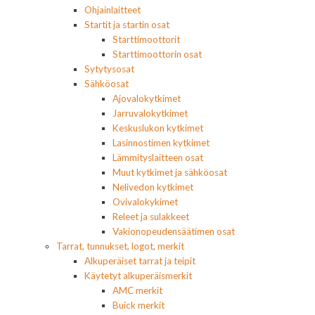
Ohjainlaitteet
Startit ja startin osat
Starttimoottorit
Starttimoottorin osat
Sytytysosat
Sähköosat
Ajovalokytkimet
Jarruvalokytkimet
Keskuslukon kytkimet
Lasinnostimen kytkimet
Lämmityslaitteen osat
Muut kytkimet ja sähköosat
Nelivedon kytkimet
Ovivalokykimet
Releet ja sulakkeet
Vakionopeudensäätimen osat
Tarrat, tunnukset, logot, merkit
Alkuperäiset tarrat ja teipit
Käytetyt alkuperäismerkit
AMC merkit
Buick merkit