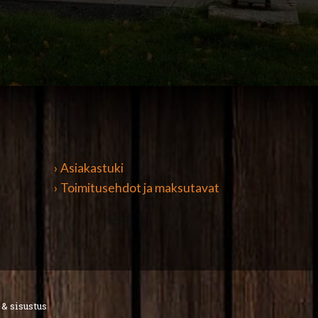
› Asiakastuki
› Toimitusehdot ja maksutavat
 & sisustus