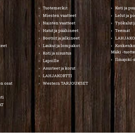
Tuotemerkit
Koti ja pu
Miesten vaatteet
Lelut ja p
Naisten vaatteet
Työkalut j
Hatut ja päähineet
Teemat
Bootsit ja jalkineet
LAHJAKO
teet
Laukut ja lompakot
Koskenkor
Mäki -tuotte
Koti ja sisustus
Ilmajoki-
Lapsille
Asusteet ja korut
LAHJAKORTTI
n osat
Western TARJOUKSET
ti
AT