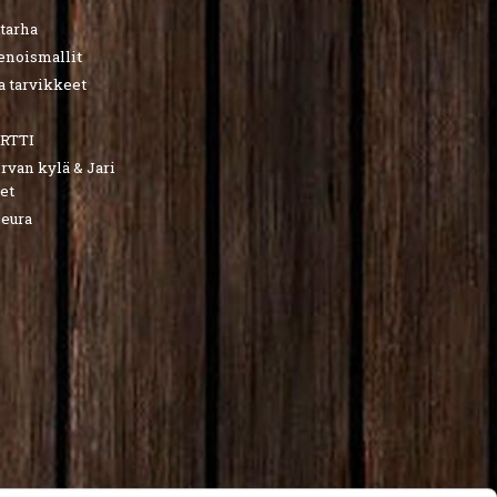
utarha
ienoismallit
a tarvikkeet
RTTI
van kylä & Jari
et
seura