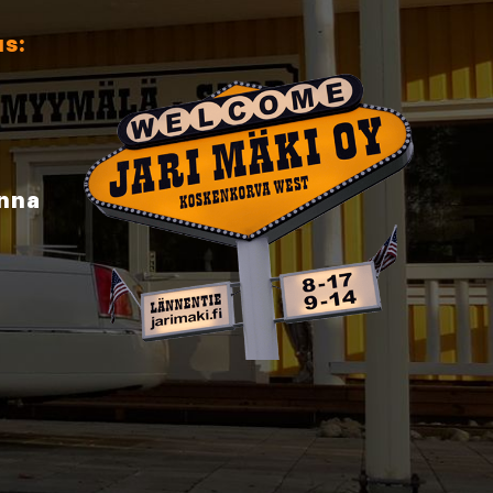
us:
inna