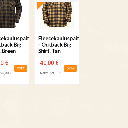
cekauluspaita
Fleecekauluspaita
tback Big
- Outback Big
, Breen
Shirt, Tan
00 €
49,00 €
OSTA
OSTA
95,00 €
Norm. 69,00 €