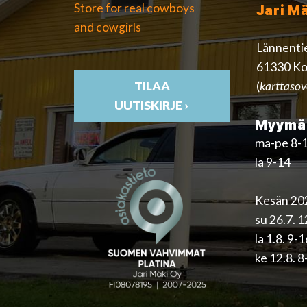
Store for real cowboys
Jari M
and cowgirls
Lännenti
61330 Ko
(
karttasov
TILAA
UUTISKIRJE ›
Myymäl
ma-pe 8-
la 9-14
Kesän 202
su 26.7. 
la 1.8. 9-
ke 12.8. 8