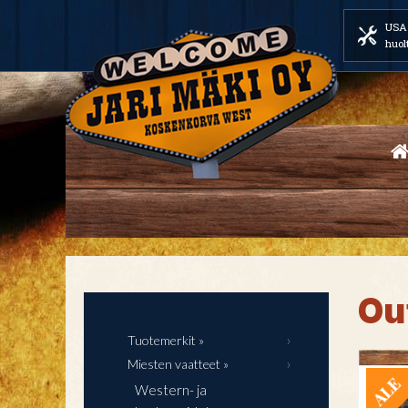
USA 
huol
Ou
Tuotemerkit »
Miesten vaatteet »
Western- ja