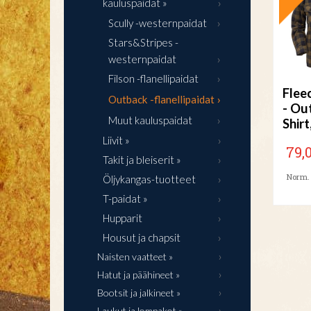
kauluspaidat »
Scully -westernpaidat
Stars&Stripes -
westernpaidat
Filson -flanellipaidat
Flee
Outback -flanellipaidat
- Ou
Muut kauluspaidat
Shirt
Liivit »
79,
Takit ja bleiserit »
Norm. 
Öljykangas-tuotteet
T-paidat »
Hupparit
Housut ja chapsit
Naisten vaatteet »
Hatut ja päähineet »
Bootsit ja jalkineet »
Laukut ja lompakot »