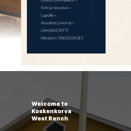
Koti ja sisustus »
Lapsille »
Asusteet ja korut »
LAHJAKORTTI
Western TARJOUKSET
Welcome to
Koskenkorva
West Ranch