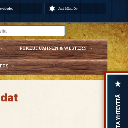
ystiedot
Jari Mäki Oy
PUKEUTUMINEN & WESTERN
TUS
idat