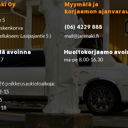
äki Oy
Myymälä ja
korjaamon ajanvara
e 5
(06) 4229 888
skenkorva
ellukseen: Lasipajantie 5
)
mail@jarimaki.fi
ä avoinna
Huoltokorjaamo avo
17
ma-pe 8.00-16.30
6 poikkeusaukioloaikoja:
12-15
16
-18