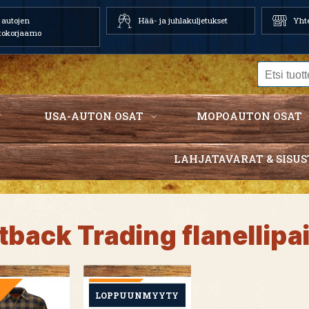
autojen
Hää- ja juhlakuljetukset
Yhte
tokorjaamo
USA-AUTON OSAT
MOPOAUTON OSAT
LAHJATAVARAT & SISUS
tback Trading flanellipa
TARJOUS
TARJOUS