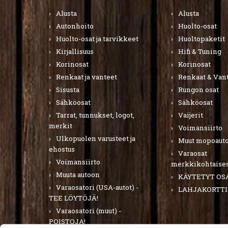
Alusta
Alusta
Autonhoito
Huolto-osat
Huolto-osat ja tarvikkeet
Huoltopaketit
Kirjallisuus
Hifi & Tuning
Korinosat
Korinosat
Renkaat ja vanteet
Renkaat & Van
Sisusta
Rungon osat
Sähköosat
Sähköosat
Tarrat, tunnukset, logot,
Vaijerit
merkit
Voimansiirto
Ulkopuolen varusteet ja
Muut mopoauto
ehostus
Varaosat
Voimansiirto
merkkikohtaises
Muuta autoon
KÄYTETYT OS
Varaosatori (USA-autot) -
LAHJAKORTTI
TEE LÖYTÖJÄ!
Varaosatori (muut) -
POISTOJA!