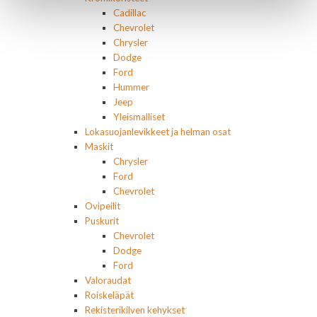
Cadillac
Chevrolet
Chrysler
Dodge
Ford
Hummer
Jeep
Yleismalliset
Lokasuojanlevikkeet ja helman osat
Maskit
Chrysler
Ford
Chevrolet
Ovipeilit
Puskurit
Chevrolet
Dodge
Ford
Valoraudat
Roiskeläpät
Rekisterikilven kehykset