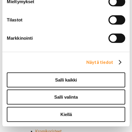
Käytetyt alkuperäismerkit
Mieltymykset
AMC merkit
Buick merkit
Tilastot
Cadillac merkit
Chevrolet merkit
Chrysler merkit
Markkinointi
Dodge merkit
Ford merkit
Lincoln merkit
Mercury merkit
Näytä tiedot
Oldsmobile merkit
Plymouth merkit
Pontiac merkit
Salli kaikki
Muut merkit
Merkit ja logot
Tarrat
Salli valinta
Ulkopuolen varusteet ja ehostus
Astinlaudat ja -putket
Aurinkolipat
Kiellä
Erikoiskeulamerkit
Kromilistat
Kromikoristeet