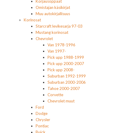
Korjausoppaat
Omistajan käsikirjat
Muu autokirjallisuus
Korinosat
Starcraft levikesarja 97-03
Mustang korinosat
Chevrolet
Van 1978-1996
Van 1997-
Pick upp 1988-1999
Pick upp 2000-2007
Pick upp 2008-
Suburban 1992-1999
Suburban 2000-2006
Tahoe 2000-2007
Corvette
Chevrolet muut
Ford
Dodge
Chrysler
Pontiac
Buick