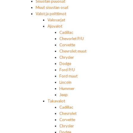
Sisustan puuosat
Muut sisustan osat
Valot ja polttimot
Valosarjat
Ajovalot
Cadillac
Chevorlet P/U
Corvette
Chevrolet muut
Chrysler
Dodge
Ford P/U
Ford muut
Lincoln
Hummer
Jeep
Takavalot
Cadillac
Chevrolet
Corvette
Chrysler
Dodge