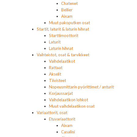
Chatenet
Bellier
Aixam
Muut pakoputken osat
Startit, laturit & laturin hihnat
Starttimoottorit
Laturit
Laturin hihnat
Vaihteistot, osat & tarvikkeet
Vaihdelaatikot
Rattaat
Akselit
Tiivisteet
Nopeusmittarin pyörittimet / anturit
Korjaussarjat
Vaihdelaatikon lohkot
Muut vaihdelaatikon osat
Variaattorit, osat
Etuvariaattorit
Aixam
Casalini