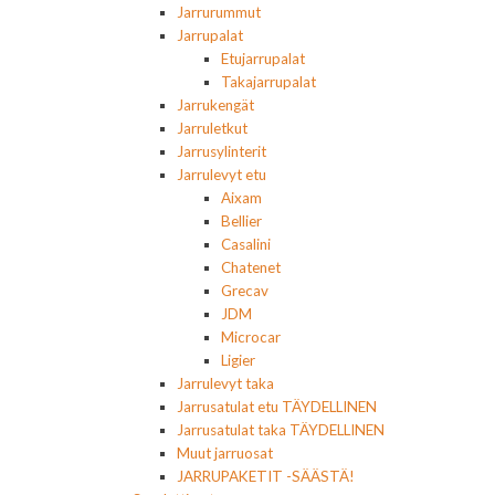
Jarrurummut
Jarrupalat
Etujarrupalat
Takajarrupalat
Jarrukengät
Jarruletkut
Jarrusylinterit
Jarrulevyt etu
Aixam
Bellier
Casalini
Chatenet
Grecav
JDM
Microcar
Ligier
Jarrulevyt taka
Jarrusatulat etu TÄYDELLINEN
Jarrusatulat taka TÄYDELLINEN
Muut jarruosat
JARRUPAKETIT -SÄÄSTÄ!