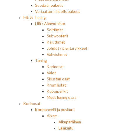
Suodatinpaketit
Variaattorin huoltopaketit
Hifi & Tuning
Hifi / Äänentoisto
Soittimet
Subwooferit
Kaiuttimet
Johdot / pientarvikkeet
Vahvistimet
Tuning
Korinosat
Valot
Sisustan osat
Kromilistat
Kuppipenkit
Muut tuning osat
Korinosat
Koripaneelit ja puskurit
Aixam
Alkuperäinen
Lasikuitu