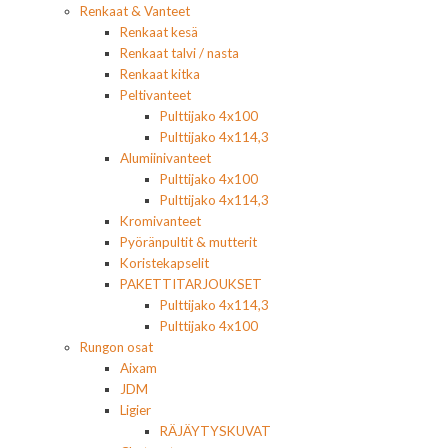
Renkaat & Vanteet
Renkaat kesä
Renkaat talvi / nasta
Renkaat kitka
Peltivanteet
Pulttijako 4x100
Pulttijako 4x114,3
Alumiinivanteet
Pulttijako 4x100
Pulttijako 4x114,3
Kromivanteet
Pyöränpultit & mutterit
Koristekapselit
PAKETTITARJOUKSET
Pulttijako 4x114,3
Pulttijako 4x100
Rungon osat
Aixam
JDM
Ligier
RÄJÄYTYSKUVAT