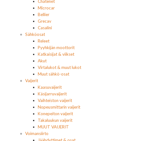
Chatenet
Microcar
Bellier
Grecav
Casalini
Sähköosat
Releet
Pyyhkijän moottorit
Katkaisijat & viikset
Akut
Virtalukot & muut lukot
Muut sähkö-osat
Vaijerit
Kaasuvaijerit
Käsijarruvaijerit
Vaihteiston vaijerit
Nopeusmittarin vaijerit
Konepeiton vaijerit
Takaluukun vaijerit
MUUT VAIJERIT
Voimansiirto
Jäähdyttimet & osat