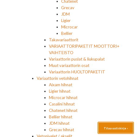
Chatenet
Grecav
JDM
Ligier
Microcar
Bellier
Takavariaattorit
VARIAATTORIPAKETIT MOOTTORI+
VAIHTEISTO
Variaattorin puslat & liukupalat
Muut variaattorin osat
Variaattorin HUOLTOPAKETIT
Variaattorin vetohihnat
Aixam hihnat
Ligier hihnat
Microcar hihnat
Casalini hihnat
Chatenet hihnat
Bellier hihnat
JDM hihnat
Tilaa uutiskirje ›
Grecav hihnat
Vetonivelet / akselit