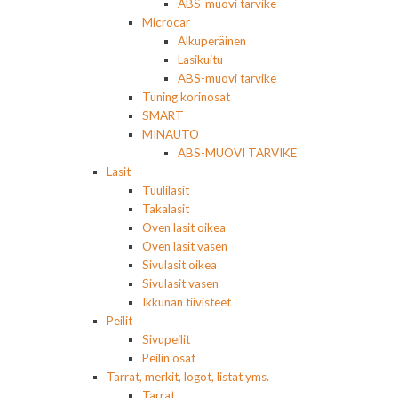
ABS-muovi tarvike
Microcar
Alkuperäinen
Lasikuitu
ABS-muovi tarvike
Tuning korinosat
SMART
MINAUTO
ABS-MUOVI TARVIKE
Lasit
Tuulilasit
Takalasit
Oven lasit oikea
Oven lasit vasen
Sivulasit oikea
Sivulasit vasen
Ikkunan tiivisteet
Peilit
Sivupeilit
Peilin osat
Tarrat, merkit, logot, listat yms.
Tarrat