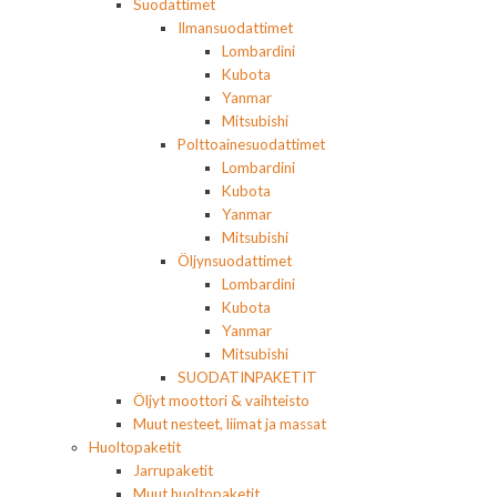
Suodattimet
Ilmansuodattimet
Lombardini
Kubota
Yanmar
Mitsubishi
Polttoainesuodattimet
Lombardini
Kubota
Yanmar
Mitsubishi
Öljynsuodattimet
Lombardini
Kubota
Yanmar
Mitsubishi
SUODATINPAKETIT
Öljyt moottori & vaihteisto
Muut nesteet, liimat ja massat
Huoltopaketit
Jarrupaketit
Muut huoltopaketit