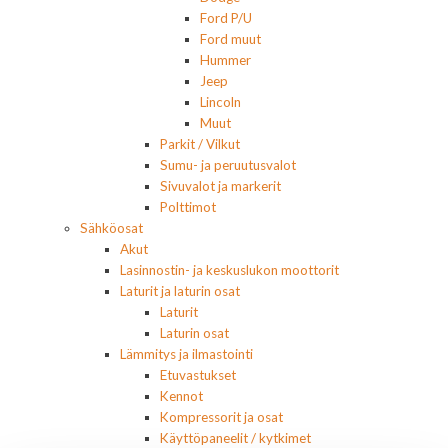
Ford P/U
Ford muut
Hummer
Jeep
Lincoln
Muut
Parkit / Vilkut
Sumu- ja peruutusvalot
Sivuvalot ja markerit
Polttimot
Sähköosat
Akut
Lasinnostin- ja keskuslukon moottorit
Laturit ja laturin osat
Laturit
Laturin osat
Lämmitys ja ilmastointi
Etuvastukset
Kennot
Kompressorit ja osat
Käyttöpaneelit / kytkimet