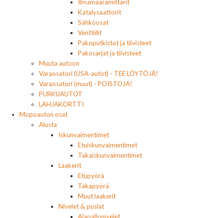
Ilmamäärämittarit
Katalysaattorit
Sähköosat
Venttiilit
Pakoputkistot ja tiivisteet
Pakosarjat ja tiivisteet
Muuta autoon
Varaosatori (USA-autot) - TEE LÖYTÖJÄ!
Varaosatori (muut) - POISTOJA!
PURKUAUTOT
LAHJAKORTTI
Mopoauton osat
Alusta
Iskunvaimentimet
Etuiskunvaimentimet
Takaiskunvaimentimet
Laakerit
Etupyörä
Takapyörä
Muut laakerit
Nivelet & puslat
Alapallonivelet