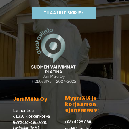
TILAA UUTISKIRJE ›
Myymälä ja
Jari Mäki Oy
korjaamon
ajanvaraus:
Lännentie 5
61330 Koskenkorva
(
karttasovellukseen:
(06) 4229 888
Lasipajantie 5
)
mail@jarimaki.fi