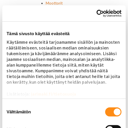
Moottorit
Ilmastoinnin osat
Muut
Ohjainlaitteet
Startit ja startin osat
Starttimoottorit
Tämä sivusto käyttää evästeitä
Starttimoottorin osat
Käytämme evästeitä tarjoamamme sisällön ja mainosten
Sytytysosat
räätälöimiseen, sosiaalisen median ominaisuuksien
Sähköosat
tukemiseen ja kävijämäärämme analysoimiseen. Lisäksi
Ajovalokytkimet
jaamme sosiaalisen median, mainosalan ja analytiikka-
Jarruvalokytkimet
alan kumppaneillemme tietoja siitä, miten käytät
Keskuslukon kytkimet
sivustoamme. Kumppanimme voivat yhdistää näitä
Lasinnostimen kytkimet
tietoja muihin tietoihin, joita olet antanut heille tai joita
Lämmityslaitteen osat
on kerätty, kun olet käyttänyt heidän palvelujaan.
Muut kytkimet ja sähköosat
Nelivedon kytkimet
Lisätietoja:
jarimaki.fi/tietosuoja
Ovivalokykimet
Releet ja sulakkeet
Suostumuksen
valinta
Vakionopeudensäätimen osat
Välttämätön
Tarrat, tunnukset, logot, merkit
Alkuperäiset tarrat ja teipit