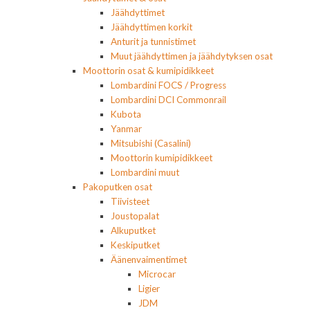
Jäähdyttimet
Jäähdyttimen korkit
Anturit ja tunnistimet
Muut jäähdyttimen ja jäähdytyksen osat
Moottorin osat & kumipidikkeet
Lombardini FOCS / Progress
Lombardini DCI Commonrail
Kubota
Yanmar
Mitsubishi (Casalini)
Moottorin kumipidikkeet
Lombardini muut
Pakoputken osat
Tiivisteet
Joustopalat
Alkuputket
Keskiputket
Äänenvaimentimet
Microcar
Ligier
JDM