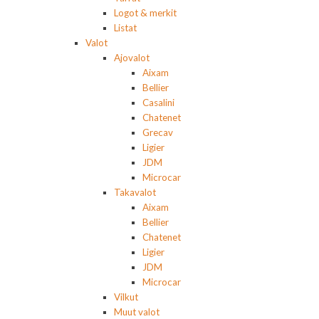
Logot & merkit
Listat
Valot
Ajovalot
Aixam
Bellier
Casalini
Chatenet
Grecav
Ligier
JDM
Microcar
Takavalot
Aixam
Bellier
Chatenet
Ligier
JDM
Microcar
Vilkut
Muut valot