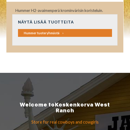
Hummer H2-avaimenperä krominvärisin koristeluin.
NÄYTÄ LISÄÄ TUOTTEITA
Hummer tuoteryhmästä
Welcome to
Koskenkorva
West
Ranch
Store for real cowboys
and cowgirls