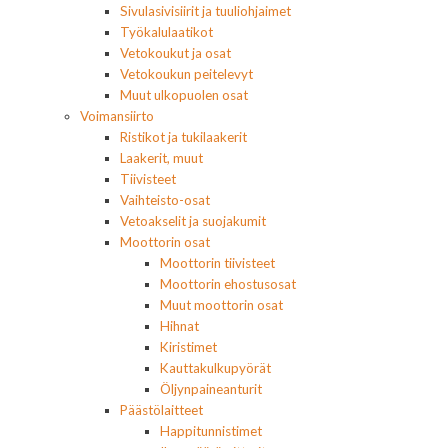
Sivulasivisiirit ja tuuliohjaimet
Työkalulaatikot
Vetokoukut ja osat
Vetokoukun peitelevyt
Muut ulkopuolen osat
Voimansiirto
Ristikot ja tukilaakerit
Laakerit, muut
Tiivisteet
Vaihteisto-osat
Vetoakselit ja suojakumit
Moottorin osat
Moottorin tiivisteet
Moottorin ehostusosat
Muut moottorin osat
Hihnat
Kiristimet
Kauttakulkupyörät
Öljynpaineanturit
Päästölaitteet
Happitunnistimet