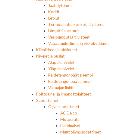
Jäähdyttimet
Korkit
Letkut
Termostaatit, kotelot, tiivisteet
Lämpötila-anturit
Vesipumput ja tiivisteet
Vapaatuulettimet ja viskokytkimet
Kiinnikkeet ja pidikkeet
Nivelet ja puslat
Alapallonivelet
Yläpallonivelet
Raidetangonpäät sisempi
Raidetangonpäät ulompi
Vakaajan linkit
Polttoaine- ja ilmanottolaitteet
Suodattimet
Öljynsuodattimet
AC Delco
Motocraft
Harvinaiset
Muut öljynsuodattimet