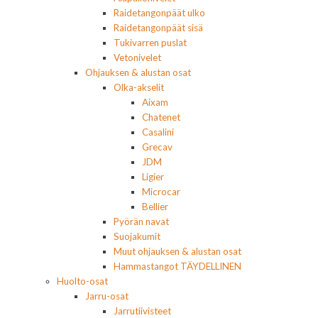
Raidetangonpäät ulko
Raidetangonpäät sisä
Tukivarren puslat
Vetonivelet
Ohjauksen & alustan osat
Olka-akselit
Aixam
Chatenet
Casalini
Grecav
JDM
Ligier
Microcar
Bellier
Pyörän navat
Suojakumit
Muut ohjauksen & alustan osat
Hammastangot TÄYDELLINEN
Huolto-osat
Jarru-osat
Jarrutiivisteet