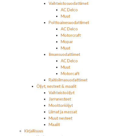
Vaihteistosuodattimet
AC Delco
Muut
Polttoainesuodattimet
AC Delco
Motorcraft
Mopar
Muut
Ilmansuodattimet
AC Delco
Muut
Motorcaft
Raitisilmasuodattimet
Öljyt, nesteet & maalit
Vaihteistoöljyt
Jarrunesteet
Moottoriöljyt
Liimat ja massat
Muut nesteet
Maalit
Kirjallisuus