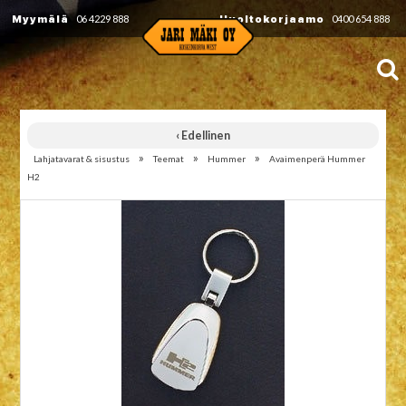
Myymälä
06 4229 888
Huoltokorjaamo
0400 654 888
‹ Edellinen
»
»
»
Lahjatavarat & sisustus
Teemat
Hummer
Avaimenperä Hummer
H2